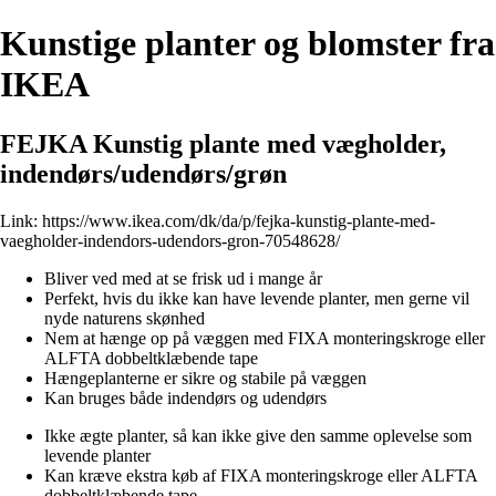
Kunstige planter og blomster fra
IKEA
FEJKA Kunstig plante med vægholder,
indendørs/udendørs/grøn
Link:
https://www.ikea.com/dk/da/p/fejka-kunstig-plante-med-
vaegholder-indendors-udendors-gron-70548628/
Bliver ved med at se frisk ud i mange år
Perfekt, hvis du ikke kan have levende planter, men gerne vil
nyde naturens skønhed
Nem at hænge op på væggen med FIXA monteringskroge eller
ALFTA dobbeltklæbende tape
Hængeplanterne er sikre og stabile på væggen
Kan bruges både indendørs og udendørs
Ikke ægte planter, så kan ikke give den samme oplevelse som
levende planter
Kan kræve ekstra køb af FIXA monteringskroge eller ALFTA
dobbeltklæbende tape