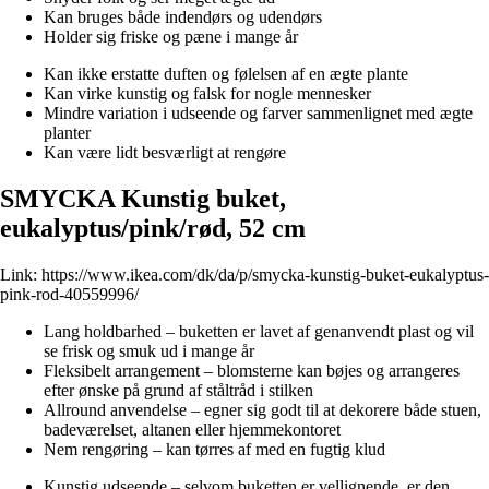
Kan bruges både indendørs og udendørs
Holder sig friske og pæne i mange år
Kan ikke erstatte duften og følelsen af en ægte plante
Kan virke kunstig og falsk for nogle mennesker
Mindre variation i udseende og farver sammenlignet med ægte
planter
Kan være lidt besværligt at rengøre
SMYCKA Kunstig buket,
eukalyptus/pink/rød, 52 cm
Link:
https://www.ikea.com/dk/da/p/smycka-kunstig-buket-eukalyptus-
pink-rod-40559996/
Lang holdbarhed – buketten er lavet af genanvendt plast og vil
se frisk og smuk ud i mange år
Fleksibelt arrangement – blomsterne kan bøjes og arrangeres
efter ønske på grund af ståltråd i stilken
Allround anvendelse – egner sig godt til at dekorere både stuen,
badeværelset, altanen eller hjemmekontoret
Nem rengøring – kan tørres af med en fugtig klud
Kunstig udseende – selvom buketten er vellignende, er den