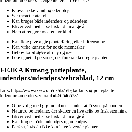
indendors-udendors-haengende-efeu-10461147/
Kræver ikke vanding eller pleje
Ser meget ægte ud
Kan bruges både indendørs og udendørs
Bliver ved med at se frisk ud i mange år
Nem at rengøre med en tør klud
Kan ikke give ægte planterfaring eller luftrensning
Kan virke kunstig for nogle mennesker
Behov for at støve af i ny og næ
Ikke egnet til personer, der foretrækker ægte planter
FEJKA Kunstig potteplante,
indendørs/udendørs/zebrablad, 12 cm
Link:
https://www.ikea.com/dk/da/p/fejka-kunstig-potteplante-
indendors-udendors-zebrablad-60546578/
Omgiv dig med grønne planter – uden at få sved på panden
Naturtro potteplante, der skaber en hyggelig og frisk stemning
Bliver ved med at se frisk ud i mange år
Kan bruges både indendørs og udendørs
Perfekt, hvis du ikke kan have levende planter