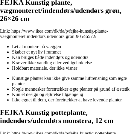
FEJKA Kunstig plante,
vægmonteret/indendørs/udendørs grøn,
26×26 cm
Link:
https://www.ikea.com/dk/da/p/fejka-kunstig-plante-
vaegmonteret-indendors-udendors-gron-90546572/
Let at montere på væggen
Skaber et nyt liv i rummet
Kan bruges både indendørs og udendørs
Kræver ikke vanding eller vedligeholdelse
Holdbart materiale, der ikke visner
Kunstige planter kan ikke give samme luftrensning som ægte
planter
Nogle mennesker foretrækker ægte planter på grund af æstetik
Kun ét design og størrelse tilgængelig
Ikke egnet til dem, der foretrækker at have levende planter
FEJKA Kunstig potteplante,
indendørs/udendørs monstera, 12 cm
Link:
https://www.ikea.com/dk/da/p/fejka-kunstig-potteplante-