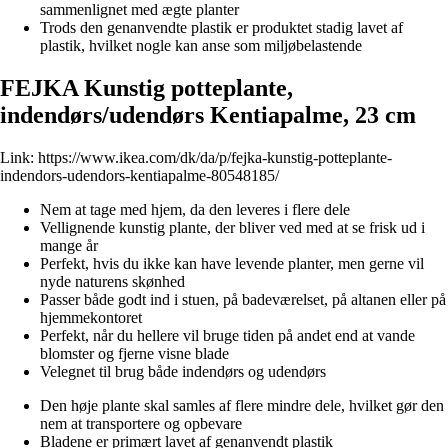
sammenlignet med ægte planter
Trods den genanvendte plastik er produktet stadig lavet af
plastik, hvilket nogle kan anse som miljøbelastende
FEJKA Kunstig potteplante,
indendørs/udendørs Kentiapalme, 23 cm
Link:
https://www.ikea.com/dk/da/p/fejka-kunstig-potteplante-
indendors-udendors-kentiapalme-80548185/
Nem at tage med hjem, da den leveres i flere dele
Vellignende kunstig plante, der bliver ved med at se frisk ud i
mange år
Perfekt, hvis du ikke kan have levende planter, men gerne vil
nyde naturens skønhed
Passer både godt ind i stuen, på badeværelset, på altanen eller på
hjemmekontoret
Perfekt, når du hellere vil bruge tiden på andet end at vande
blomster og fjerne visne blade
Velegnet til brug både indendørs og udendørs
Den høje plante skal samles af flere mindre dele, hvilket gør den
nem at transportere og opbevare
Bladene er primært lavet af genanvendt plastik