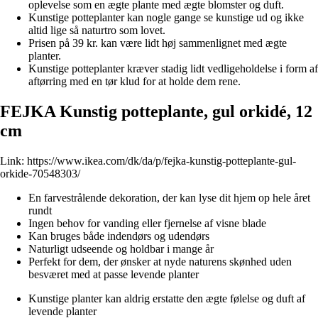
oplevelse som en ægte plante med ægte blomster og duft.
Kunstige potteplanter kan nogle gange se kunstige ud og ikke
altid lige så naturtro som lovet.
Prisen på 39 kr. kan være lidt høj sammenlignet med ægte
planter.
Kunstige potteplanter kræver stadig lidt vedligeholdelse i form af
aftørring med en tør klud for at holde dem rene.
FEJKA Kunstig potteplante, gul orkidé, 12
cm
Link:
https://www.ikea.com/dk/da/p/fejka-kunstig-potteplante-gul-
orkide-70548303/
En farvestrålende dekoration, der kan lyse dit hjem op hele året
rundt
Ingen behov for vanding eller fjernelse af visne blade
Kan bruges både indendørs og udendørs
Naturligt udseende og holdbar i mange år
Perfekt for dem, der ønsker at nyde naturens skønhed uden
besværet med at passe levende planter
Kunstige planter kan aldrig erstatte den ægte følelse og duft af
levende planter