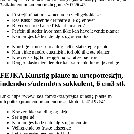
3-stk-indendors-udendors-begonie-30559647/
Et strejf af naturen – men uden vedligeholdelse
Realistisk udseende der narre alle og enhver
Bliver ved med at se frisk ud i mange år
Perfekt til steder hvor man ikke kan have levende planter
Kan bruges både indendørs og udendørs
Kunstige planter kan aldrig helt erstatte ægte planter
Kan virke mindre autentisk i forhold til ægte planter
Kræver stadig lidt rengøring for at se pæne ud
Bruger plastmaterialer, der kan være mindre miljøvenlige
FEJKA Kunstig plante m urtepotteskju,
indendørs/udendørs sukkulent, 6 cm3 stk
Link:
https://www.ikea.com/dk/da/p/fejka-kunstig-plante-m-
urtepotteskju-indendors-udendors-sukkulent-50519764/
Kræver ikke vanding og pleje
Ser ægte ud
Kan bruges både indendørs og udendørs
Vellignende og friske udseende
Let at rengøre med en tør klud