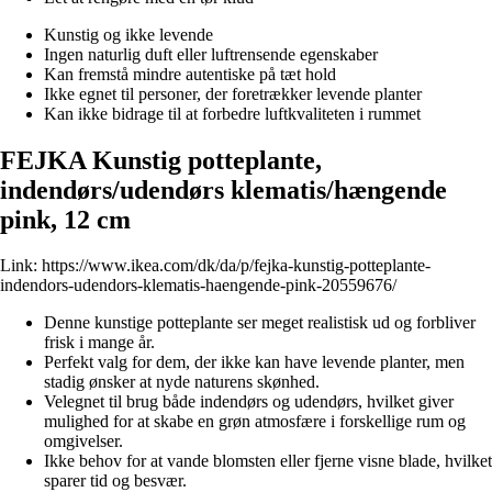
Kunstig og ikke levende
Ingen naturlig duft eller luftrensende egenskaber
Kan fremstå mindre autentiske på tæt hold
Ikke egnet til personer, der foretrækker levende planter
Kan ikke bidrage til at forbedre luftkvaliteten i rummet
FEJKA Kunstig potteplante,
indendørs/udendørs klematis/hængende
pink, 12 cm
Link:
https://www.ikea.com/dk/da/p/fejka-kunstig-potteplante-
indendors-udendors-klematis-haengende-pink-20559676/
Denne kunstige potteplante ser meget realistisk ud og forbliver
frisk i mange år.
Perfekt valg for dem, der ikke kan have levende planter, men
stadig ønsker at nyde naturens skønhed.
Velegnet til brug både indendørs og udendørs, hvilket giver
mulighed for at skabe en grøn atmosfære i forskellige rum og
omgivelser.
Ikke behov for at vande blomsten eller fjerne visne blade, hvilket
sparer tid og besvær.