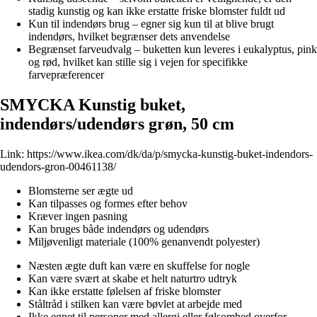
stadig kunstig og kan ikke erstatte friske blomster fuldt ud
Kun til indendørs brug – egner sig kun til at blive brugt
indendørs, hvilket begrænser dets anvendelse
Begrænset farveudvalg – buketten kun leveres i eukalyptus, pink
og rød, hvilket kan stille sig i vejen for specifikke
farvepræferencer
SMYCKA Kunstig buket,
indendørs/udendørs grøn, 50 cm
Link:
https://www.ikea.com/dk/da/p/smycka-kunstig-buket-indendors-
udendors-gron-00461138/
Blomsterne ser ægte ud
Kan tilpasses og formes efter behov
Kræver ingen pasning
Kan bruges både indendørs og udendørs
Miljøvenligt materiale (100% genanvendt polyester)
Næsten ægte duft kan være en skuffelse for nogle
Kan være svært at skabe et helt naturtro udtryk
Kan ikke erstatte følelsen af friske blomster
Ståltråd i stilken kan være bøvlet at arbejde med
Ikke egnet til personer med allergi eller følsomhed overfor