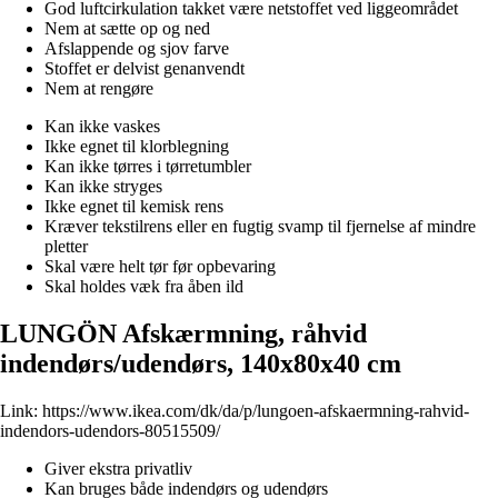
God luftcirkulation takket være netstoffet ved liggeområdet
Nem at sætte op og ned
Afslappende og sjov farve
Stoffet er delvist genanvendt
Nem at rengøre
Kan ikke vaskes
Ikke egnet til klorblegning
Kan ikke tørres i tørretumbler
Kan ikke stryges
Ikke egnet til kemisk rens
Kræver tekstilrens eller en fugtig svamp til fjernelse af mindre
pletter
Skal være helt tør før opbevaring
Skal holdes væk fra åben ild
LUNGÖN Afskærmning, råhvid
indendørs/udendørs, 140x80x40 cm
Link:
https://www.ikea.com/dk/da/p/lungoen-afskaermning-rahvid-
indendors-udendors-80515509/
Giver ekstra privatliv
Kan bruges både indendørs og udendørs