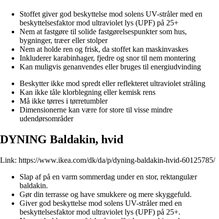
Stoffet giver god beskyttelse mod solens UV-stråler med en
beskyttelsesfaktor mod ultraviolet lys (UPF) på 25+
Nem at fastgøre til solide fastgørelsespunkter som hus,
bygninger, træer eller stolper
Nem at holde ren og frisk, da stoffet kan maskinvaskes
Inkluderer karabinhager, fjedre og snor til nem montering
Kan muligvis genanvendes eller bruges til energiudvinding
Beskytter ikke mod spredt eller reflekteret ultraviolet stråling
Kan ikke tåle klorblegning eller kemisk rens
Må ikke tørres i tørretumbler
Dimensionerne kan være for store til visse mindre
udendørsområder
DYNING Baldakin, hvid
Link:
https://www.ikea.com/dk/da/p/dyning-baldakin-hvid-60125785/
Slap af på en varm sommerdag under en stor, rektangulær
baldakin.
Gør din terrasse og have smukkere og mere skyggefuld.
Giver god beskyttelse mod solens UV-stråler med en
beskyttelsesfaktor mod ultraviolet lys (UPF) på 25+.