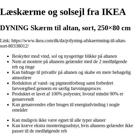
Læskærme og solsejl fra IKEA
DYNING Skærm til altan, sort, 250×80 cm
Link:
https://www.ikea.com/dk/da/p/dyning-afskaermning-til-altan-
sort-80338012/
Beskytter mod vind, sol og nysgerrige blikke på altanen
Nem at montere på altanens gelænder med de 2 medfølgende
reb og ringe
Kan bidrage til privatliv på altanen og skabe en mere behagelig
atmosfære
Reduktion af vand- og pigmentforbrug samt forbedret
farveægthed gennem en særlig farvningsproces
Produktet er lavet af 100% polyester, hvoraf mindst 90% er
genanvendt
Kan genanvendes eller bruges til energiudvinding i nogle
områder
Kan muligvis ikke være egnet til alle typer altaner
Kan kræve ekstra monteringsudstyr, hvis altanens gelænder ikke
passer til de medfølgende reb