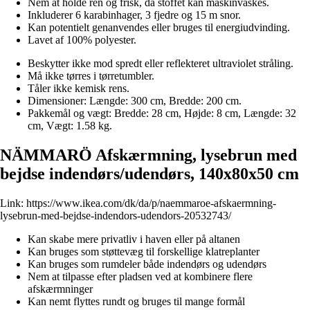
Nem at holde ren og frisk, da stoffet kan maskinvaskes.
Inkluderer 6 karabinhager, 3 fjedre og 15 m snor.
Kan potentielt genanvendes eller bruges til energiudvinding.
Lavet af 100% polyester.
Beskytter ikke mod spredt eller reflekteret ultraviolet stråling.
Må ikke tørres i tørretumbler.
Tåler ikke kemisk rens.
Dimensioner: Længde: 300 cm, Bredde: 200 cm.
Pakkemål og vægt: Bredde: 28 cm, Højde: 8 cm, Længde: 32
cm, Vægt: 1.58 kg.
NÄMMARÖ Afskærmning, lysebrun med
bejdse indendørs/udendørs, 140x80x50 cm
Link:
https://www.ikea.com/dk/da/p/naemmaroe-afskaermning-
lysebrun-med-bejdse-indendors-udendors-20532743/
Kan skabe mere privatliv i haven eller på altanen
Kan bruges som støttevæg til forskellige klatreplanter
Kan bruges som rumdeler både indendørs og udendørs
Nem at tilpasse efter pladsen ved at kombinere flere
afskærmninger
Kan nemt flyttes rundt og bruges til mange formål