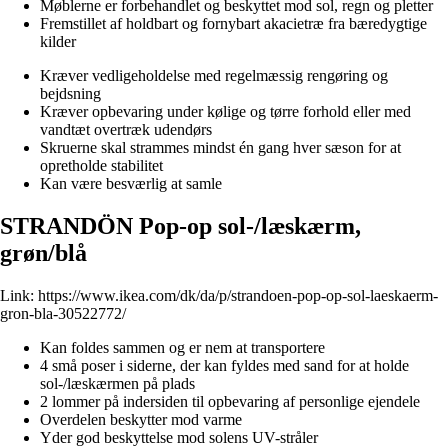
Møblerne er forbehandlet og beskyttet mod sol, regn og pletter
Fremstillet af holdbart og fornybart akacietræ fra bæredygtige
kilder
Kræver vedligeholdelse med regelmæssig rengøring og
bejdsning
Kræver opbevaring under kølige og tørre forhold eller med
vandtæt overtræk udendørs
Skruerne skal strammes mindst én gang hver sæson for at
opretholde stabilitet
Kan være besværlig at samle
STRANDÖN Pop-op sol-/læskærm,
grøn/blå
Link:
https://www.ikea.com/dk/da/p/strandoen-pop-op-sol-laeskaerm-
gron-bla-30522772/
Kan foldes sammen og er nem at transportere
4 små poser i siderne, der kan fyldes med sand for at holde
sol-/læskærmen på plads
2 lommer på indersiden til opbevaring af personlige ejendele
Overdelen beskytter mod varme
Yder god beskyttelse mod solens UV-stråler