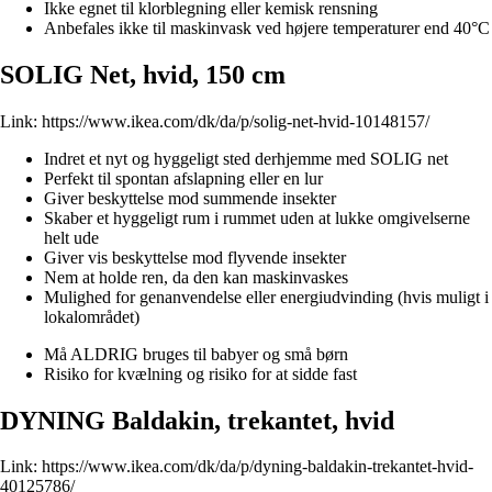
Ikke egnet til klorblegning eller kemisk rensning
Anbefales ikke til maskinvask ved højere temperaturer end 40°C
SOLIG Net, hvid, 150 cm
Link:
https://www.ikea.com/dk/da/p/solig-net-hvid-10148157/
Indret et nyt og hyggeligt sted derhjemme med SOLIG net
Perfekt til spontan afslapning eller en lur
Giver beskyttelse mod summende insekter
Skaber et hyggeligt rum i rummet uden at lukke omgivelserne
helt ude
Giver vis beskyttelse mod flyvende insekter
Nem at holde ren, da den kan maskinvaskes
Mulighed for genanvendelse eller energiudvinding (hvis muligt i
lokalområdet)
Må ALDRIG bruges til babyer og små børn
Risiko for kvælning og risiko for at sidde fast
DYNING Baldakin, trekantet, hvid
Link:
https://www.ikea.com/dk/da/p/dyning-baldakin-trekantet-hvid-
40125786/