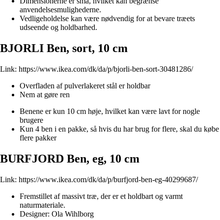
Dimensionerne er små, hvilket kan begrænse
anvendelsesmulighederne.
Vedligeholdelse kan være nødvendig for at bevare træets
udseende og holdbarhed.
BJORLI Ben, sort, 10 cm
Link:
https://www.ikea.com/dk/da/p/bjorli-ben-sort-30481286/
Overfladen af pulverlakeret stål er holdbar
Nem at gøre ren
Benene er kun 10 cm høje, hvilket kan være lavt for nogle
brugere
Kun 4 ben i en pakke, så hvis du har brug for flere, skal du købe
flere pakker
BURFJORD Ben, eg, 10 cm
Link:
https://www.ikea.com/dk/da/p/burfjord-ben-eg-40299687/
Fremstillet af massivt træ, der er et holdbart og varmt
naturmateriale.
Designer: Ola Wihlborg