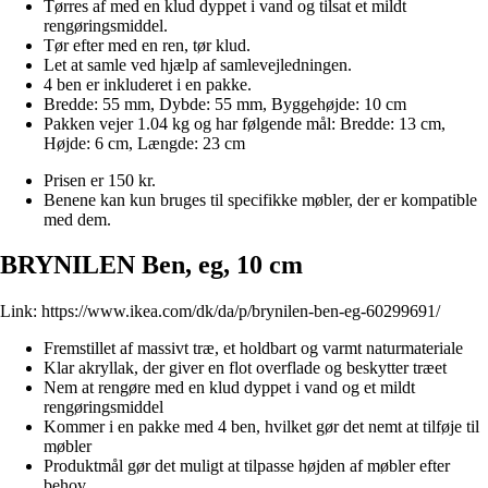
Tørres af med en klud dyppet i vand og tilsat et mildt
rengøringsmiddel.
Tør efter med en ren, tør klud.
Let at samle ved hjælp af samlevejledningen.
4 ben er inkluderet i en pakke.
Bredde: 55 mm, Dybde: 55 mm, Byggehøjde: 10 cm
Pakken vejer 1.04 kg og har følgende mål: Bredde: 13 cm,
Højde: 6 cm, Længde: 23 cm
Prisen er 150 kr.
Benene kan kun bruges til specifikke møbler, der er kompatible
med dem.
BRYNILEN Ben, eg, 10 cm
Link:
https://www.ikea.com/dk/da/p/brynilen-ben-eg-60299691/
Fremstillet af massivt træ, et holdbart og varmt naturmateriale
Klar akryllak, der giver en flot overflade og beskytter træet
Nem at rengøre med en klud dyppet i vand og et mildt
rengøringsmiddel
Kommer i en pakke med 4 ben, hvilket gør det nemt at tilføje til
møbler
Produktmål gør det muligt at tilpasse højden af møbler efter
behov