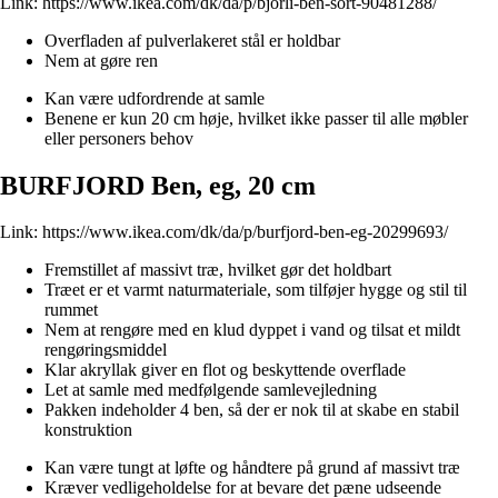
Link:
https://www.ikea.com/dk/da/p/bjorli-ben-sort-90481288/
Overfladen af pulverlakeret stål er holdbar
Nem at gøre ren
Kan være udfordrende at samle
Benene er kun 20 cm høje, hvilket ikke passer til alle møbler
eller personers behov
BURFJORD Ben, eg, 20 cm
Link:
https://www.ikea.com/dk/da/p/burfjord-ben-eg-20299693/
Fremstillet af massivt træ, hvilket gør det holdbart
Træet er et varmt naturmateriale, som tilføjer hygge og stil til
rummet
Nem at rengøre med en klud dyppet i vand og tilsat et mildt
rengøringsmiddel
Klar akryllak giver en flot og beskyttende overflade
Let at samle med medfølgende samlevejledning
Pakken indeholder 4 ben, så der er nok til at skabe en stabil
konstruktion
Kan være tungt at løfte og håndtere på grund af massivt træ
Kræver vedligeholdelse for at bevare det pæne udseende