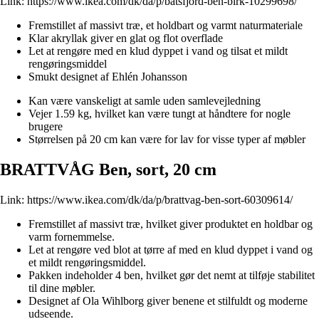
Link:
https://www.ikea.com/dk/da/p/batsfjord-ben-birk-10299698/
Fremstillet af massivt træ, et holdbart og varmt naturmateriale
Klar akryllak giver en glat og flot overflade
Let at rengøre med en klud dyppet i vand og tilsat et mildt
rengøringsmiddel
Smukt designet af Ehlén Johansson
Kan være vanskeligt at samle uden samlevejledning
Vejer 1.59 kg, hvilket kan være tungt at håndtere for nogle
brugere
Størrelsen på 20 cm kan være for lav for visse typer af møbler
BRATTVÅG Ben, sort, 20 cm
Link:
https://www.ikea.com/dk/da/p/brattvag-ben-sort-60309614/
Fremstillet af massivt træ, hvilket giver produktet en holdbar og
varm fornemmelse.
Let at rengøre ved blot at tørre af med en klud dyppet i vand og
et mildt rengøringsmiddel.
Pakken indeholder 4 ben, hvilket gør det nemt at tilføje stabilitet
til dine møbler.
Designet af Ola Wihlborg giver benene et stilfuldt og moderne
udseende.