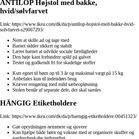
ANTILOP Højstol med bakke,
hvid/sølvfarvet
Link:
https://www.ikea.com/dk/da/p/antilop-hojstol-med-bakke-hvid-
solvfarvet-s29067293/
Nem at skille ad og tage med
Barnet sidder sikkert og stabilt
Lærer barnet at udvikle sociale færdigheder
Den høje kant forhindrer spild på gulvet
Testet og godkendt fri for skadelige stoffer
Kun egnet til børn op til 3 år og maksimal vægt på 15 kg
Anbefales kun til indendørs brug
Kræver rengøring med mild sæbeopløsning
Stolen består af separate dele, der skal samles
HÄNGIG Etiketholdere
Link:
https://www.ikea.com/dk/da/p/haengig-etiketholdere-00451323/
Gør oprydningen nemmere og sjovere
Kan hjælpe både børn og voksne med at organisere skuffer og
garderobeskabe indvendigt