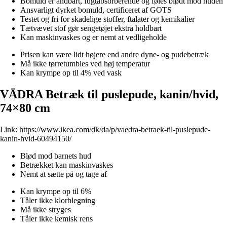
Bomuld er åndbart, fugtabsorberende og føles blødt mod huden
Ansvarligt dyrket bomuld, certificeret af GOTS
Testet og fri for skadelige stoffer, ftalater og kemikalier
Tætvævet stof gør sengetøjet ekstra holdbart
Kan maskinvaskes og er nemt at vedligeholde
Prisen kan være lidt højere end andre dyne- og pudebetræk
Må ikke tørretumbles ved høj temperatur
Kan krympe op til 4% ved vask
VÄDRA Betræk til puslepude, kanin/hvid,
74×80 cm
Link:
https://www.ikea.com/dk/da/p/vaedra-betraek-til-puslepude-
kanin-hvid-60494150/
Blød mod barnets hud
Betrækket kan maskinvaskes
Nemt at sætte på og tage af
Kan krympe op til 6%
Tåler ikke klorblegning
Må ikke stryges
Tåler ikke kemisk rens