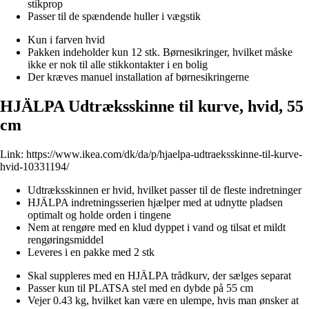
stikprop
Passer til de spændende huller i vægstik
Kun i farven hvid
Pakken indeholder kun 12 stk. Børnesikringer, hvilket måske
ikke er nok til alle stikkontakter i en bolig
Der kræves manuel installation af børnesikringerne
HJÄLPA Udtræksskinne til kurve, hvid, 55
cm
Link:
https://www.ikea.com/dk/da/p/hjaelpa-udtraeksskinne-til-kurve-
hvid-10331194/
Udtræksskinnen er hvid, hvilket passer til de fleste indretninger
HJÄLPA indretningsserien hjælper med at udnytte pladsen
optimalt og holde orden i tingene
Nem at rengøre med en klud dyppet i vand og tilsat et mildt
rengøringsmiddel
Leveres i en pakke med 2 stk
Skal suppleres med en HJÄLPA trådkurv, der sælges separat
Passer kun til PLATSA stel med en dybde på 55 cm
Vejer 0.43 kg, hvilket kan være en ulempe, hvis man ønsker at