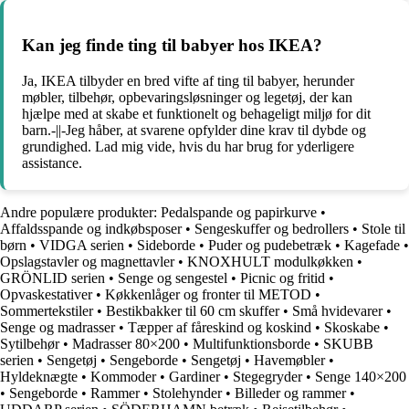
Kan jeg finde ting til babyer hos IKEA?
Ja, IKEA tilbyder en bred vifte af ting til babyer, herunder
møbler, tilbehør, opbevaringsløsninger og legetøj, der kan
hjælpe med at skabe et funktionelt og behageligt miljø for dit
barn.-||-Jeg håber, at svarene opfylder dine krav til dybde og
grundighed. Lad mig vide, hvis du har brug for yderligere
assistance.
Andre populære produkter:
Pedalspande og papirkurve
•
Affaldsspande og indkøbsposer
•
Sengeskuffer og bedrollers
•
Stole til
børn
•
VIDGA serien
•
Sideborde
•
Puder og pudebetræk
•
Kagefade
•
Opslagstavler og magnettavler
•
KNOXHULT modulkøkken
•
GRÖNLID serien
•
Senge og sengestel
•
Picnic og fritid
•
Opvaskestativer
•
Køkkenlåger og fronter til METOD
•
Sommertekstiler
•
Bestikbakker til 60 cm skuffer
•
Små hvidevarer
•
Senge og madrasser
•
Tæpper af fåreskind og koskind
•
Skoskabe
•
Sytilbehør
•
Madrasser 80×200
•
Multifunktionsborde
•
SKUBB
serien
•
Sengetøj
•
Sengeborde
•
Sengetøj
•
Havemøbler
•
Hyldeknægte
•
Kommoder
•
Gardiner
•
Stegegryder
•
Senge 140×200
•
Sengeborde
•
Rammer
•
Stolehynder
•
Billeder og rammer
•