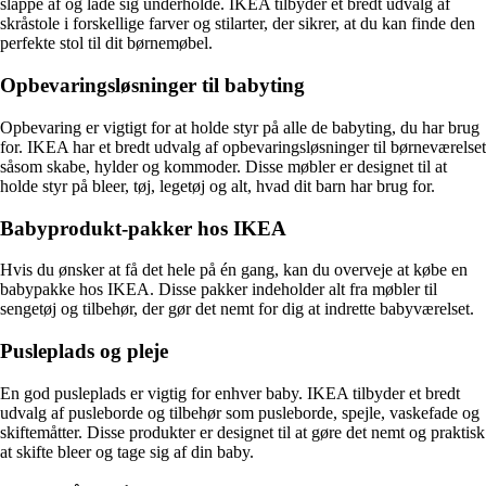
slappe af og lade sig underholde. IKEA tilbyder et bredt udvalg af
skråstole i forskellige farver og stilarter, der sikrer, at du kan finde den
perfekte stol til dit børnemøbel.
Opbevaringsløsninger til babyting
Opbevaring er vigtigt for at holde styr på alle de babyting, du har brug
for. IKEA har et bredt udvalg af opbevaringsløsninger til børneværelset
såsom skabe, hylder og kommoder. Disse møbler er designet til at
holde styr på bleer, tøj, legetøj og alt, hvad dit barn har brug for.
Babyprodukt-pakker hos IKEA
Hvis du ønsker at få det hele på én gang, kan du overveje at købe en
babypakke hos IKEA. Disse pakker indeholder alt fra møbler til
sengetøj og tilbehør, der gør det nemt for dig at indrette babyværelset.
Pusleplads og pleje
En god pusleplads er vigtig for enhver baby. IKEA tilbyder et bredt
udvalg af pusleborde og tilbehør som pusleborde, spejle, vaskefade og
skiftemåtter. Disse produkter er designet til at gøre det nemt og praktisk
at skifte bleer og tage sig af din baby.