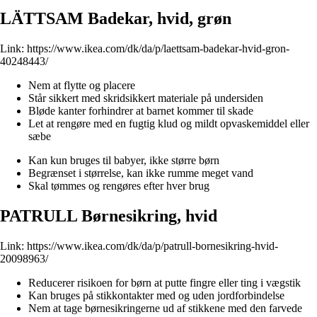
LÄTTSAM Badekar, hvid, grøn
Link:
https://www.ikea.com/dk/da/p/laettsam-badekar-hvid-gron-
40248443/
Nem at flytte og placere
Står sikkert med skridsikkert materiale på undersiden
Bløde kanter forhindrer at barnet kommer til skade
Let at rengøre med en fugtig klud og mildt opvaskemiddel eller
sæbe
Kan kun bruges til babyer, ikke større børn
Begrænset i størrelse, kan ikke rumme meget vand
Skal tømmes og rengøres efter hver brug
PATRULL Børnesikring, hvid
Link:
https://www.ikea.com/dk/da/p/patrull-bornesikring-hvid-
20098963/
Reducerer risikoen for børn at putte fingre eller ting i vægstik
Kan bruges på stikkontakter med og uden jordforbindelse
Nem at tage børnesikringerne ud af stikkene med den farvede