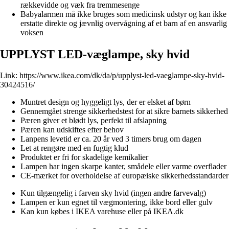
rækkevidde og væk fra tremmesenge
Babyalarmen må ikke bruges som medicinsk udstyr og kan ikke
erstatte direkte og jævnlig overvågning af et barn af en ansvarlig
voksen
UPPLYST LED-væglampe, sky hvid
Link:
https://www.ikea.com/dk/da/p/upplyst-led-vaeglampe-sky-hvid-
30424516/
Muntret design og hyggeligt lys, der er elsket af børn
Gennemgået strenge sikkerhedstest for at sikre barnets sikkerhed
Pæren giver et blødt lys, perfekt til afslapning
Pæren kan udskiftes efter behov
Lanpens levetid er ca. 20 år ved 3 timers brug om dagen
Let at rengøre med en fugtig klud
Produktet er fri for skadelige kemikalier
Lampen har ingen skarpe kanter, smådele eller varme overflader
CE-mærket for overholdelse af europæiske sikkerhedsstandarder
Kun tilgængelig i farven sky hvid (ingen andre farvevalg)
Lampen er kun egnet til vægmontering, ikke bord eller gulv
Kan kun købes i IKEA varehuse eller på IKEA.dk