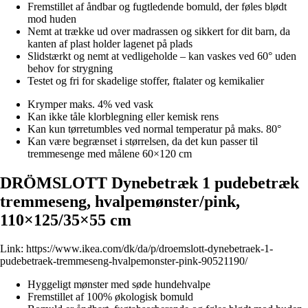
Fremstillet af åndbar og fugtledende bomuld, der føles blødt
mod huden
Nemt at trække ud over madrassen og sikkert for dit barn, da
kanten af plast holder lagenet på plads
Slidstærkt og nemt at vedligeholde – kan vaskes ved 60° uden
behov for strygning
Testet og fri for skadelige stoffer, ftalater og kemikalier
Krymper maks. 4% ved vask
Kan ikke tåle klorblegning eller kemisk rens
Kan kun tørretumbles ved normal temperatur på maks. 80°
Kan være begrænset i størrelsen, da det kun passer til
tremmesenge med målene 60×120 cm
DRÖMSLOTT Dynebetræk 1 pudebetræk
tremmeseng, hvalpemønster/pink,
110×125/35×55 cm
Link:
https://www.ikea.com/dk/da/p/droemslott-dynebetraek-1-
pudebetraek-tremmeseng-hvalpemonster-pink-90521190/
Hyggeligt mønster med søde hundehvalpe
Fremstillet af 100% økologisk bomuld