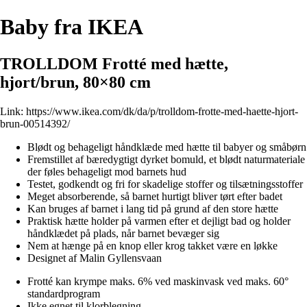
Baby fra IKEA
TROLLDOM Frotté med hætte,
hjort/brun, 80×80 cm
Link:
https://www.ikea.com/dk/da/p/trolldom-frotte-med-haette-hjort-
brun-00514392/
Blødt og behageligt håndklæde med hætte til babyer og småbørn
Fremstillet af bæredygtigt dyrket bomuld, et blødt naturmateriale
der føles behageligt mod barnets hud
Testet, godkendt og fri for skadelige stoffer og tilsætningsstoffer
Meget absorberende, så barnet hurtigt bliver tørt efter badet
Kan bruges af barnet i lang tid på grund af den store hætte
Praktisk hætte holder på varmen efter et dejligt bad og holder
håndklædet på plads, når barnet bevæger sig
Nem at hænge på en knop eller krog takket være en løkke
Designet af Malin Gyllensvaan
Frotté kan krympe maks. 6% ved maskinvask ved maks. 60°
standardprogram
Ikke egnet til klorblegning