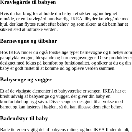
Kravlegårde til babyen
Hvis du har brug for at holde din baby i et sikkert og indhegnet
område, er en kravlegård uundværlig. IKEA tilbyder kravlegårde med
hjul, der kan flyttes rundt efter behov, og som sikrer, at dit barn har et
sikkert sted at udforske verden.
Barnevogne og tilbehør
Hos IKEA finder du også forskellige typer barnevogne og tilbehør som
paraplyklapvogne, blespande og barnevognsvugger. Disse produkter er
designet med fokus på komfort og funktionalitet, og sikrer at du og din
baby er godt rustet til at komme ud og opleve verden sammen.
Babysenge og vugger
Et af de vigtigste elementer i et babyværelse er sengen. IKEA har et
bredt udvalg af babysenge og vugger, der giver din baby en
komfortabel og tryg søvn. Disse senge er designet til at vokse med
barnet og kan justeres i højden, så du kan tilpasse dem efter behov.
Badeudstyr til baby
Bade tid er en vigtig del af babyens rutine, og hos IKEA finder du alt,