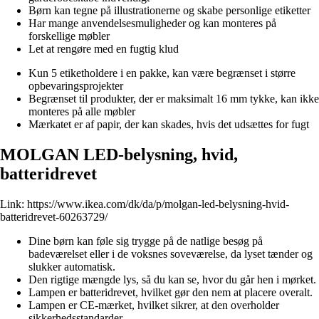
Børn kan tegne på illustrationerne og skabe personlige etiketter
Har mange anvendelsesmuligheder og kan monteres på
forskellige møbler
Let at rengøre med en fugtig klud
Kun 5 etiketholdere i en pakke, kan være begrænset i større
opbevaringsprojekter
Begrænset til produkter, der er maksimalt 16 mm tykke, kan ikke
monteres på alle møbler
Mærkatet er af papir, der kan skades, hvis det udsættes for fugt
MOLGAN LED-belysning, hvid,
batteridrevet
Link:
https://www.ikea.com/dk/da/p/molgan-led-belysning-hvid-
batteridrevet-60263729/
Dine børn kan føle sig trygge på de natlige besøg på
badeværelset eller i de voksnes soveværelse, da lyset tænder og
slukker automatisk.
Den rigtige mængde lys, så du kan se, hvor du går hen i mørket.
Lampen er batteridrevet, hvilket gør den nem at placere overalt.
Lampen er CE-mærket, hvilket sikrer, at den overholder
sikkerhedsstandarder.