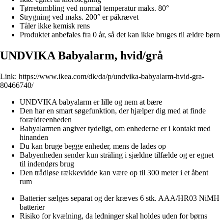
Tørretumbling ved normal temperatur maks. 80°
Strygning ved maks. 200° er påkrævet
Tåler ikke kemisk rens
Produktet anbefales fra 0 år, så det kan ikke bruges til ældre børn
UNDVIKA Babyalarm, hvid/grå
Link:
https://www.ikea.com/dk/da/p/undvika-babyalarm-hvid-gra-
80466740/
UNDVIKA babyalarm er lille og nem at bære
Den har en smart søgefunktion, der hjælper dig med at finde
forældreenheden
Babyalarmen angiver tydeligt, om enhederne er i kontakt med
hinanden
Du kan bruge begge enheder, mens de lades op
Babyenheden sender kun stråling i sjældne tilfælde og er egnet
til indendørs brug
Den trådløse rækkevidde kan være op til 300 meter i et åbent
rum
Batterier sælges separat og der kræves 6 stk. AAA/HR03 NiMH
batterier
Risiko for kvælning, da ledninger skal holdes uden for børns