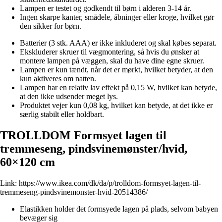
Lampen er testet og godkendt til børn i alderen 3-14 år.
Ingen skarpe kanter, smådele, åbninger eller kroge, hvilket gør
den sikker for børn.
Batterier (3 stk. AAA) er ikke inkluderet og skal købes separat.
Ekskluderer skruer til vægmontering, så hvis du ønsker at
montere lampen på væggen, skal du have dine egne skruer.
Lampen er kun tændt, når det er mørkt, hvilket betyder, at den
kun aktiveres om natten.
Lampen har en relativ lav effekt på 0,15 W, hvilket kan betyde,
at den ikke udsender meget lys.
Produktet vejer kun 0,08 kg, hvilket kan betyde, at det ikke er
særlig stabilt eller holdbart.
TROLLDOM Formsyet lagen til
tremmeseng, pindsvinemønster/hvid,
60×120 cm
Link:
https://www.ikea.com/dk/da/p/trolldom-formsyet-lagen-til-
tremmeseng-pindsvinemonster-hvid-20514386/
Elastikken holder det formsyede lagen på plads, selvom babyen
bevæger sig