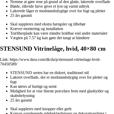
Nemme at gøre rene på grund af den glatte, lakerede overflade
Bløde, råhvide farve giver et lyst og varmt udtryk
Lakerede låger er modstandsdygtige over for fugt og pletter
25 års garanti
Skal suppleres med ekstra hængsler og tilbehør
Kræver montering og installation
Træfiberplade kan være mindre holdbar end andre materialer
Vægten på 7.57 kg kan gøre det tungt at håndtere
STENSUND Vitrinelåge, hvid, 40×80 cm
Link:
https://www.ikea.com/dk/da/p/stensund-vitrinelage-hvid-
70450589/
STENSUND serien har en diskret, traditionel stil
Lakeret overflade, der er modstandsdygtig over for pletter og
fugt
Kan tørres af hurtigt og nemt
Mulighed for at vise fineste porcelæn frem med glashylder og
skabsbelysning
25 års garanti
Skal suppleres med knopper eller greb
Kræver supplerende sidebeklædninger og dekorationslister i