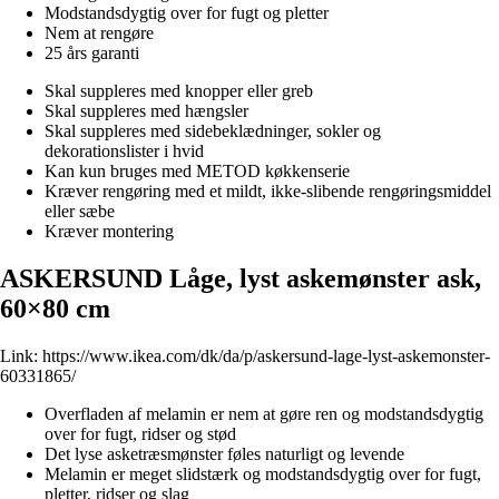
Modstandsdygtig over for fugt og pletter
Nem at rengøre
25 års garanti
Skal suppleres med knopper eller greb
Skal suppleres med hængsler
Skal suppleres med sidebeklædninger, sokler og
dekorationslister i hvid
Kan kun bruges med METOD køkkenserie
Kræver rengøring med et mildt, ikke-slibende rengøringsmiddel
eller sæbe
Kræver montering
ASKERSUND Låge, lyst askemønster ask,
60×80 cm
Link:
https://www.ikea.com/dk/da/p/askersund-lage-lyst-askemonster-
60331865/
Overfladen af melamin er nem at gøre ren og modstandsdygtig
over for fugt, ridser og stød
Det lyse asketræsmønster føles naturligt og levende
Melamin er meget slidstærk og modstandsdygtig over for fugt,
pletter, ridser og slag