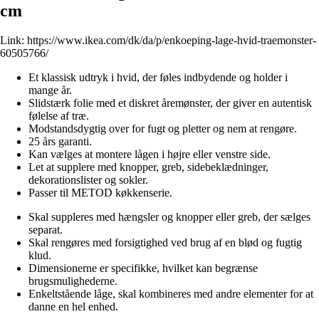
cm
Link:
https://www.ikea.com/dk/da/p/enkoeping-lage-hvid-traemonster-
60505766/
Et klassisk udtryk i hvid, der føles indbydende og holder i
mange år.
Slidstærk folie med et diskret åremønster, der giver en autentisk
følelse af træ.
Modstandsdygtig over for fugt og pletter og nem at rengøre.
25 års garanti.
Kan vælges at montere lågen i højre eller venstre side.
Let at supplere med knopper, greb, sidebeklædninger,
dekorationslister og sokler.
Passer til METOD køkkenserie.
Skal suppleres med hængsler og knopper eller greb, der sælges
separat.
Skal rengøres med forsigtighed ved brug af en blød og fugtig
klud.
Dimensionerne er specifikke, hvilket kan begrænse
brugsmulighederne.
Enkeltstående låge, skal kombineres med andre elementer for at
danne en hel enhed.