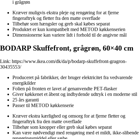
i grågrøn
Kræver muligvis ekstra pleje og rengøring for at fjerne
fingeraftryk og fletter fra den matte overflade
Tilbehør som hængsler og greb skal købes separat
Produktet er kun kompatibelt med METOD køkkenserien
Dimensionerne kan variere lidt i forhold til de angivne mål
BODARP Skuffefront, grågrøn, 60×40 cm
Link:
https://www.ikea.com/dk/da/p/bodarp-skuffefront-gragron-
30435553/
Produceret på fabrikker, der bruger elektricitet fra vedvarende
energikilder
Folien på fronten er lavet af genanvendte PET-flasker
Giver køkkenet et åbent og indbydende udtryk i en moderne stil
25 års garanti
Passer til METOD køkkenserie
Kræver ekstra kærlighed og omsorg for at fjerne fletter og
fingeraftryk fra den matte overflade
Tilbehør som knopper eller greb skal købes separat
Kan være nødvendigt med rengøring med et mildt, ikke-slibende
rengøringsmiddel eller sæbe