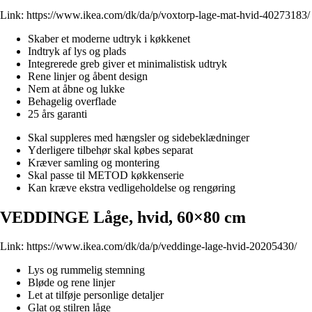
Link:
https://www.ikea.com/dk/da/p/voxtorp-lage-mat-hvid-40273183/
Skaber et moderne udtryk i køkkenet
Indtryk af lys og plads
Integrerede greb giver et minimalistisk udtryk
Rene linjer og åbent design
Nem at åbne og lukke
Behagelig overflade
25 års garanti
Skal suppleres med hængsler og sidebeklædninger
Yderligere tilbehør skal købes separat
Kræver samling og montering
Skal passe til METOD køkkenserie
Kan kræve ekstra vedligeholdelse og rengøring
VEDDINGE Låge, hvid, 60×80 cm
Link:
https://www.ikea.com/dk/da/p/veddinge-lage-hvid-20205430/
Lys og rummelig stemning
Bløde og rene linjer
Let at tilføje personlige detaljer
Glat og stilren låge