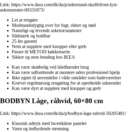
Link:
https://www.ikea.com/dk/da/p/askersund-skuffefront-lyst-
askemonster-00331873/
Let at rengøre
Modstandsdygtig over for fugt, ridser og stød
Naturligt og levende asketræsmønster
Slidstærk og holdbar
25 års garanti
Nem at supplere med knopper eller greb
Passer til METOD køkkenserie
Sikker og nem betaling hos IKEA
Kan være skrøbelig ved hårdhændet brug
Kan være udfordrende at montere uden professionel hjælp
Ikke egnet til anvendelse i våde områder som badeværelser
Kræver regelmæssig rengøring for at opretholde udseendet
Kan være dyrt at supplere med knopper og greb
BODBYN Låge, råhvid, 60×80 cm
Link:
https://www.ikea.com/dk/da/p/bodbyn-lage-rahvid-50205481/
Klassisk udtryk med facetskårne paneler
Varm og indbydende stemning