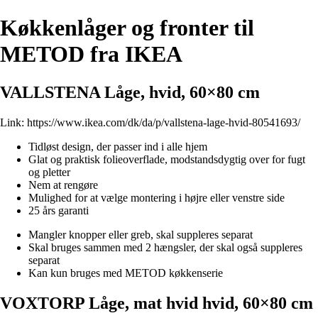
Køkkenlåger og fronter til
METOD fra IKEA
VALLSTENA Låge, hvid, 60×80 cm
Link:
https://www.ikea.com/dk/da/p/vallstena-lage-hvid-80541693/
Tidløst design, der passer ind i alle hjem
Glat og praktisk folieoverflade, modstandsdygtig over for fugt
og pletter
Nem at rengøre
Mulighed for at vælge montering i højre eller venstre side
25 års garanti
Mangler knopper eller greb, skal suppleres separat
Skal bruges sammen med 2 hængsler, der skal også suppleres
separat
Kan kun bruges med METOD køkkenserie
VOXTORP Låge, mat hvid hvid, 60×80 cm