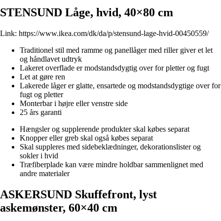
STENSUND Låge, hvid, 40×80 cm
Link:
https://www.ikea.com/dk/da/p/stensund-lage-hvid-00450559/
Traditionel stil med ramme og panellåger med riller giver et let
og håndlavet udtryk
Lakeret overflade er modstandsdygtig over for pletter og fugt
Let at gøre ren
Lakerede låger er glatte, ensartede og modstandsdygtige over for
fugt og pletter
Monterbar i højre eller venstre side
25 års garanti
Hængsler og supplerende produkter skal købes separat
Knopper eller greb skal også købes separat
Skal suppleres med sidebeklædninger, dekorationslister og
sokler i hvid
Træfiberplade kan være mindre holdbar sammenlignet med
andre materialer
ASKERSUND Skuffefront, lyst
askemønster, 60×40 cm