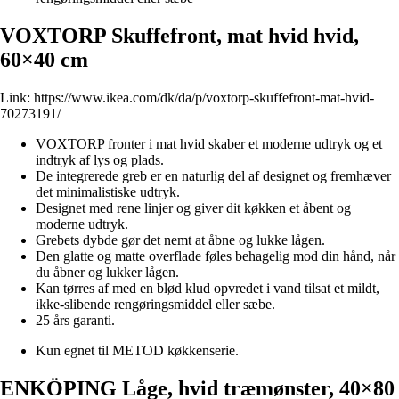
VOXTORP Skuffefront, mat hvid hvid,
60×40 cm
Link:
https://www.ikea.com/dk/da/p/voxtorp-skuffefront-mat-hvid-
70273191/
VOXTORP fronter i mat hvid skaber et moderne udtryk og et
indtryk af lys og plads.
De integrerede greb er en naturlig del af designet og fremhæver
det minimalistiske udtryk.
Designet med rene linjer og giver dit køkken et åbent og
moderne udtryk.
Grebets dybde gør det nemt at åbne og lukke lågen.
Den glatte og matte overflade føles behagelig mod din hånd, når
du åbner og lukker lågen.
Kan tørres af med en blød klud opvredet i vand tilsat et mildt,
ikke-slibende rengøringsmiddel eller sæbe.
25 års garanti.
Kun egnet til METOD køkkenserie.
ENKÖPING Låge, hvid træmønster, 40×80