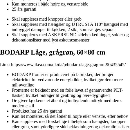
Kan monteres i både højre og venstre side
25 års garanti
Skal suppleres med knopper eller greb
Skal suppleres med hængsler og UTRUSTA 110° hængsel med
indbygget dæmper til køkken, 2 stk., som sælges separat
Skal suppleres med ASKERSUND sidebeklædninger, sokler og
dekorationslister med lyst asketræsmønster
BODARP Låge, grågrøn, 60×80 cm
Link:
https://www.ikea.com/dk/da/p/bodarp-lage-gragron-90435545/
BODARP fronter er produceret på fabrikker, der bruger
elektricitet fra vedvarende energikilder, hvilket gør dem mere
miljøvenlige
Fronterne er beklædt med en folie lavet af genanvendte PET-
flasker, hvilket bidrager til genbrug og bæredygtighed
De giver køkkenet et åbent og indbydende udtryk med deres
moderne stil
Produktet har 25 års garanti
Kan let monteres, så det åbner til højre eller venstre, efter behov
Kan suppleres med forskellige tilbehør som hængsler, knopper
eller greb, samt yderligere sidebeklædninger og dekorationslister