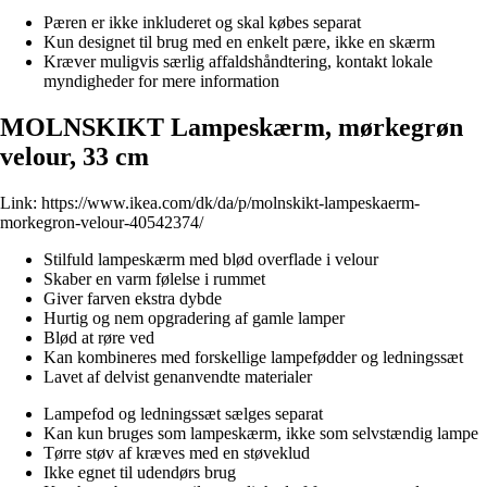
Pæren er ikke inkluderet og skal købes separat
Kun designet til brug med en enkelt pære, ikke en skærm
Kræver muligvis særlig affaldshåndtering, kontakt lokale
myndigheder for mere information
MOLNSKIKT Lampeskærm, mørkegrøn
velour, 33 cm
Link:
https://www.ikea.com/dk/da/p/molnskikt-lampeskaerm-
morkegron-velour-40542374/
Stilfuld lampeskærm med blød overflade i velour
Skaber en varm følelse i rummet
Giver farven ekstra dybde
Hurtig og nem opgradering af gamle lamper
Blød at røre ved
Kan kombineres med forskellige lampefødder og ledningssæt
Lavet af delvist genanvendte materialer
Lampefod og ledningssæt sælges separat
Kan kun bruges som lampeskærm, ikke som selvstændig lampe
Tørre støv af kræves med en støveklud
Ikke egnet til udendørs brug