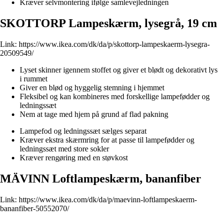
Kræver selvmontering ifølge samlevejledningen
SKOTTORP Lampeskærm, lysegrå, 19 cm
Link:
https://www.ikea.com/dk/da/p/skottorp-lampeskaerm-lysegra-
20509549/
Lyset skinner igennem stoffet og giver et blødt og dekorativt lys
i rummet
Giver en blød og hyggelig stemning i hjemmet
Fleksibel og kan kombineres med forskellige lampefødder og
ledningssæt
Nem at tage med hjem på grund af flad pakning
Lampefod og ledningssæt sælges separat
Kræver ekstra skærmring for at passe til lampefødder og
ledningssæt med store sokler
Kræver rengøring med en støvkost
MÄVINN Loftlampeskærm, bananfiber
Link:
https://www.ikea.com/dk/da/p/maevinn-loftlampeskaerm-
bananfiber-50552070/