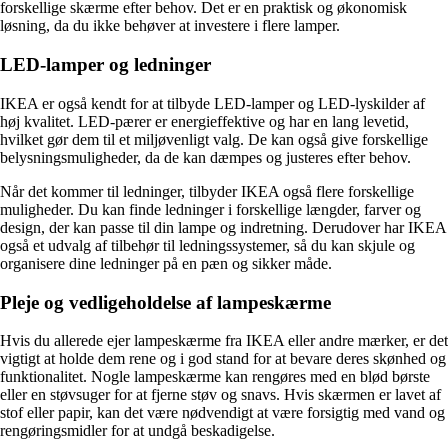
forskellige skærme efter behov. Det er en praktisk og økonomisk
løsning, da du ikke behøver at investere i flere lamper.
LED-lamper og ledninger
IKEA er også kendt for at tilbyde LED-lamper og LED-lyskilder af
høj kvalitet. LED-pærer er energieffektive og har en lang levetid,
hvilket gør dem til et miljøvenligt valg. De kan også give forskellige
belysningsmuligheder, da de kan dæmpes og justeres efter behov.
Når det kommer til ledninger, tilbyder IKEA også flere forskellige
muligheder. Du kan finde ledninger i forskellige længder, farver og
design, der kan passe til din lampe og indretning. Derudover har IKEA
også et udvalg af tilbehør til ledningssystemer, så du kan skjule og
organisere dine ledninger på en pæn og sikker måde.
Pleje og vedligeholdelse af lampeskærme
Hvis du allerede ejer lampeskærme fra IKEA eller andre mærker, er det
vigtigt at holde dem rene og i god stand for at bevare deres skønhed og
funktionalitet. Nogle lampeskærme kan rengøres med en blød børste
eller en støvsuger for at fjerne støv og snavs. Hvis skærmen er lavet af
stof eller papir, kan det være nødvendigt at være forsigtig med vand og
rengøringsmidler for at undgå beskadigelse.