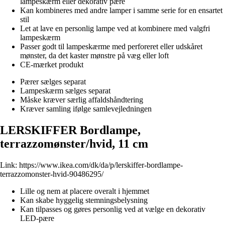
lampeskærm eller dekorativ pære
Kan kombineres med andre lamper i samme serie for en ensartet
stil
Let at lave en personlig lampe ved at kombinere med valgfri
lampeskærm
Passer godt til lampeskærme med perforeret eller udskåret
mønster, da det kaster mønstre på væg eller loft
CE-mærket produkt
Pærer sælges separat
Lampeskærm sælges separat
Måske kræver særlig affaldshåndtering
Kræver samling ifølge samlevejledningen
LERSKIFFER Bordlampe,
terrazzomønster/hvid, 11 cm
Link:
https://www.ikea.com/dk/da/p/lerskiffer-bordlampe-
terrazzomonster-hvid-90486295/
Lille og nem at placere overalt i hjemmet
Kan skabe hyggelig stemningsbelysning
Kan tilpasses og gøres personlig ved at vælge en dekorativ
LED-pære