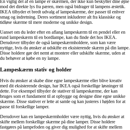
En vigtig del af en lampe er skærmen, der ikke kun beskytter dine øjne
mod det direkte lys fra pæren, men også bidrager til lampens æstetik.
IKEA tilbyder et bredt udvalg af lampeskærme, der passer til enhver
smag og indretning. Deres sortiment inkluderer alt fra klassiske og
tidløse skærme til mere moderne og unikke design.
Uanset om du leder efter en aflang lampeskærm til en pendel eller en
rund lampeskærm til en bordlampe, kan du finde det hos IKEA.
Derudover tilbyder de også lampeskærmholdere, som kan være
nyttige, hvis du ønsker at udskifte en eksisterende skærm på din lampe.
Disse holdere gør det nemt at montere eller udskifte skærme, uden at
du behøver at købe en ny lampe.
Lampeskærm stativ og holder
Hvis du ønsker at skabe dine egne lampeskærme eller blive kreativ
med dit eksisterende design, har IKEA også forskellige løsninger til
dette. For eksempel tilbyder de stativer til lampeskærme, der kan
bruges som et fundament til at opbygge og designe dine egne unikke
skærme. Disse stativer er lette at samle og kan justeres i højden for at
passe til forskellige lamper.
Derudover kan en lampeskærmholder være nyttig, hvis du ønsker at
skifte mellem forskellige skærme på dine lamper. Disse holdere
fastgøres på lampefoden og giver dig mulighed for at skifte mellem