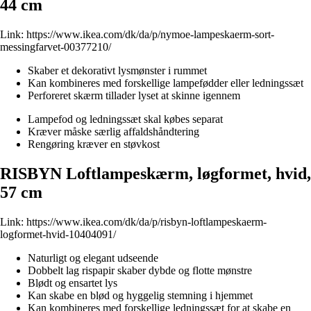
44 cm
Link:
https://www.ikea.com/dk/da/p/nymoe-lampeskaerm-sort-
messingfarvet-00377210/
Skaber et dekorativt lysmønster i rummet
Kan kombineres med forskellige lampefødder eller ledningssæt
Perforeret skærm tillader lyset at skinne igennem
Lampefod og ledningssæt skal købes separat
Kræver måske særlig affaldshåndtering
Rengøring kræver en støvkost
RISBYN Loftlampeskærm, løgformet, hvid,
57 cm
Link:
https://www.ikea.com/dk/da/p/risbyn-loftlampeskaerm-
logformet-hvid-10404091/
Naturligt og elegant udseende
Dobbelt lag rispapir skaber dybde og flotte mønstre
Blødt og ensartet lys
Kan skabe en blød og hyggelig stemning i hjemmet
Kan kombineres med forskellige ledningssæt for at skabe en