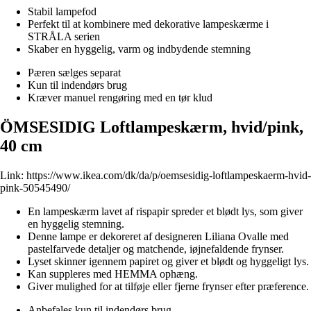
Stabil lampefod
Perfekt til at kombinere med dekorative lampeskærme i
STRÅLA serien
Skaber en hyggelig, varm og indbydende stemning
Pæren sælges separat
Kun til indendørs brug
Kræver manuel rengøring med en tør klud
ÖMSESIDIG Loftlampeskærm, hvid/pink,
40 cm
Link:
https://www.ikea.com/dk/da/p/oemsesidig-loftlampeskaerm-hvid-
pink-50545490/
En lampeskærm lavet af rispapir spreder et blødt lys, som giver
en hyggelig stemning.
Denne lampe er dekoreret af designeren Liliana Ovalle med
pastelfarvede detaljer og matchende, iøjnefaldende frynser.
Lyset skinner igennem papiret og giver et blødt og hyggeligt lys.
Kan suppleres med HEMMA ophæng.
Giver mulighed for at tilføje eller fjerne frynser efter præference.
Anbefales kun til indendørs brug.