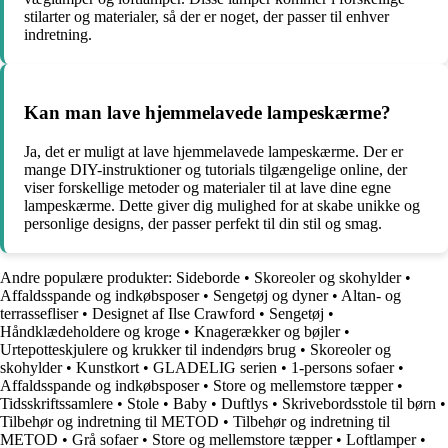
stilarter og materialer, så der er noget, der passer til enhver
indretning.
Kan man lave hjemmelavede lampeskærme?
Ja, det er muligt at lave hjemmelavede lampeskærme. Der er
mange DIY-instruktioner og tutorials tilgængelige online, der
viser forskellige metoder og materialer til at lave dine egne
lampeskærme. Dette giver dig mulighed for at skabe unikke og
personlige designs, der passer perfekt til din stil og smag.
Andre populære produkter:
Sideborde
•
Skoreoler og skohylder
•
Affaldsspande og indkøbsposer
•
Sengetøj og dyner
•
Altan- og
terrassefliser
•
Designet af Ilse Crawford
•
Sengetøj
•
Håndklædeholdere og kroge
•
Knagerækker og bøjler
•
Urtepotteskjulere og krukker til indendørs brug
•
Skoreoler og
skohylder
•
Kunstkort
•
GLADELIG serien
•
1-persons sofaer
•
Affaldsspande og indkøbsposer
•
Store og mellemstore tæpper
•
Tidsskriftssamlere
•
Stole
•
Baby
•
Duftlys
•
Skrivebordsstole til børn
•
Tilbehør og indretning til METOD
•
Tilbehør og indretning til
METOD
•
Grå sofaer
•
Store og mellemstore tæpper
•
Loftlamper
•