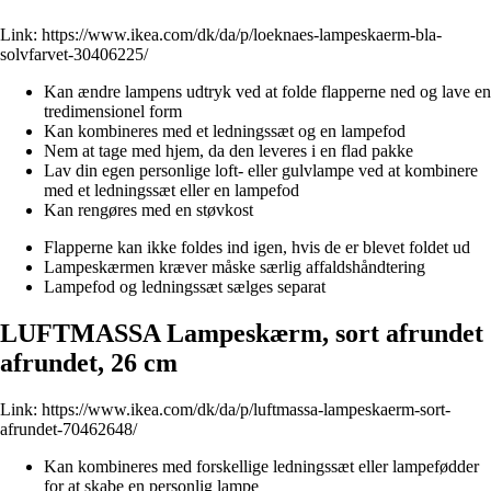
Link:
https://www.ikea.com/dk/da/p/loeknaes-lampeskaerm-bla-
solvfarvet-30406225/
Kan ændre lampens udtryk ved at folde flapperne ned og lave en
tredimensionel form
Kan kombineres med et ledningssæt og en lampefod
Nem at tage med hjem, da den leveres i en flad pakke
Lav din egen personlige loft- eller gulvlampe ved at kombinere
med et ledningssæt eller en lampefod
Kan rengøres med en støvkost
Flapperne kan ikke foldes ind igen, hvis de er blevet foldet ud
Lampeskærmen kræver måske særlig affaldshåndtering
Lampefod og ledningssæt sælges separat
LUFTMASSA Lampeskærm, sort afrundet
afrundet, 26 cm
Link:
https://www.ikea.com/dk/da/p/luftmassa-lampeskaerm-sort-
afrundet-70462648/
Kan kombineres med forskellige ledningssæt eller lampefødder
for at skabe en personlig lampe