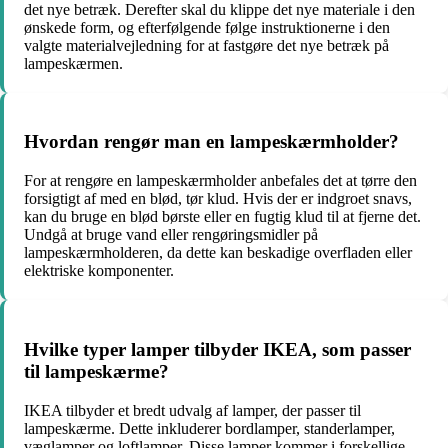
det nye betræk. Derefter skal du klippe det nye materiale i den
ønskede form, og efterfølgende følge instruktionerne i den
valgte materialvejledning for at fastgøre det nye betræk på
lampeskærmen.
Hvordan rengør man en lampeskærmholder?
For at rengøre en lampeskærmholder anbefales det at tørre den
forsigtigt af med en blød, tør klud. Hvis der er indgroet snavs,
kan du bruge en blød børste eller en fugtig klud til at fjerne det.
Undgå at bruge vand eller rengøringsmidler på
lampeskærmholderen, da dette kan beskadige overfladen eller
elektriske komponenter.
Hvilke typer lamper tilbyder IKEA, som passer
til lampeskærme?
IKEA tilbyder et bredt udvalg af lamper, der passer til
lampeskærme. Dette inkluderer bordlamper, standerlamper,
væglamper og loftlamper. Disse lamper kommer i forskellige