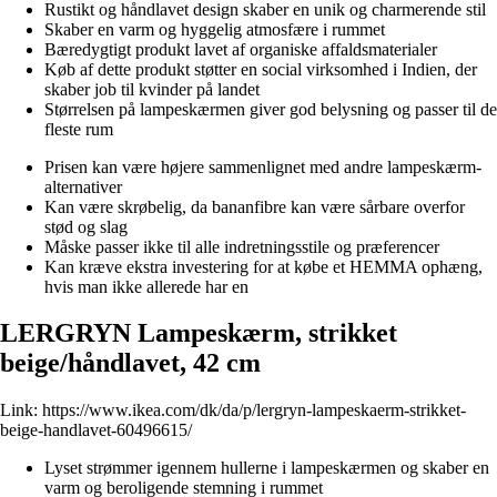
Rustikt og håndlavet design skaber en unik og charmerende stil
Skaber en varm og hyggelig atmosfære i rummet
Bæredygtigt produkt lavet af organiske affaldsmaterialer
Køb af dette produkt støtter en social virksomhed i Indien, der
skaber job til kvinder på landet
Størrelsen på lampeskærmen giver god belysning og passer til de
fleste rum
Prisen kan være højere sammenlignet med andre lampeskærm-
alternativer
Kan være skrøbelig, da bananfibre kan være sårbare overfor
stød og slag
Måske passer ikke til alle indretningsstile og præferencer
Kan kræve ekstra investering for at købe et HEMMA ophæng,
hvis man ikke allerede har en
LERGRYN Lampeskærm, strikket
beige/håndlavet, 42 cm
Link:
https://www.ikea.com/dk/da/p/lergryn-lampeskaerm-strikket-
beige-handlavet-60496615/
Lyset strømmer igennem hullerne i lampeskærmen og skaber en
varm og beroligende stemning i rummet