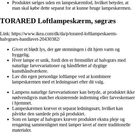
Produktet sælges uden en lampeskærmfod, hvilket betyder, at
man skal købe dette separat for at kunne bruge lampeskærmen.
TORARED Loftlampeskærm, søgræs
Link:
https://www.ikea.com/dk/da/p/torared-loftlampeskaerm-
halvgraes-handlavet-20430382/
Giver et blødt lys, der gør stemningen i dit hjem varm og
hyggelig.
Hver lampe er unik, fordi den er fremstillet af halvgræs med
naturlige farvevariationer og håndflettet af dygtige
kunsthåndværkere.
Lav din egen personlige loftlampe ved at kombinere
lampeskærmen med et ledningssæt efter dit valg.
Lampens naturlige farvevariationer kan betyde, at produktet ikke
nødvendigvis matcher eksisterende indretning eller farveskemaer
i hjemmet.
Lampeskærmen kræver et separat ledningssæt, hvilket kan
påvirke den samlede pris på produktet.
Som en lampe af halvgræs kræver produktet ekstra pleje og
rengøring sammenlignet med lamper lavet af mere traditionelle
materialer.