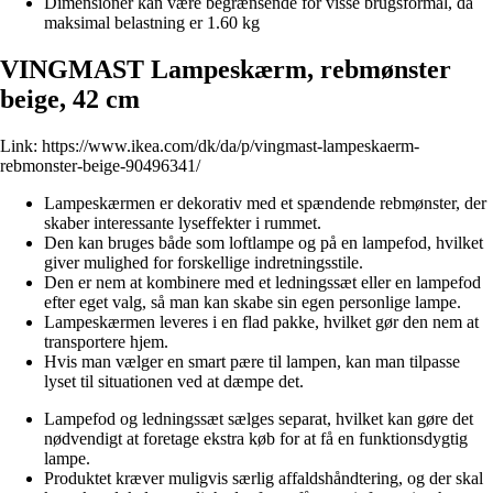
Dimensioner kan være begrænsende for visse brugsformål, da
maksimal belastning er 1.60 kg
VINGMAST Lampeskærm, rebmønster
beige, 42 cm
Link:
https://www.ikea.com/dk/da/p/vingmast-lampeskaerm-
rebmonster-beige-90496341/
Lampeskærmen er dekorativ med et spændende rebmønster, der
skaber interessante lyseffekter i rummet.
Den kan bruges både som loftlampe og på en lampefod, hvilket
giver mulighed for forskellige indretningsstile.
Den er nem at kombinere med et ledningssæt eller en lampefod
efter eget valg, så man kan skabe sin egen personlige lampe.
Lampeskærmen leveres i en flad pakke, hvilket gør den nem at
transportere hjem.
Hvis man vælger en smart pære til lampen, kan man tilpasse
lyset til situationen ved at dæmpe det.
Lampefod og ledningssæt sælges separat, hvilket kan gøre det
nødvendigt at foretage ekstra køb for at få en funktionsdygtig
lampe.
Produktet kræver muligvis særlig affaldshåndtering, og der skal