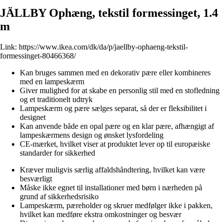
JÄLLBY Ophæng, tekstil formessinget, 1.4
m
Link:
https://www.ikea.com/dk/da/p/jaellby-ophaeng-tekstil-
formessinget-80466368/
Kan bruges sammen med en dekorativ pære eller kombineres
med en lampeskærm
Giver mulighed for at skabe en personlig stil med en stofledning
og et traditionelt udtryk
Lampeskærm og pære sælges separat, så der er fleksibilitet i
designet
Kan anvende både en opal pære og en klar pære, afhængigt af
lampeskærmens design og ønsket lysfordeling
CE-mærket, hvilket viser at produktet lever op til europæiske
standarder for sikkerhed
Kræver muligvis særlig affaldshåndtering, hvilket kan være
besværligt
Måske ikke egnet til installationer med børn i nærheden på
grund af sikkerhedsrisiko
Lampeskærm, pæreholder og skruer medfølger ikke i pakken,
hvilket kan medføre ekstra omkostninger og besvær