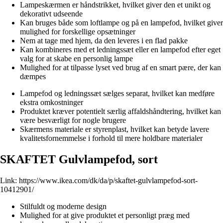
Lampeskærmen er håndstrikket, hvilket giver den et unikt og
dekorativt udseende
Kan bruges både som loftlampe og på en lampefod, hvilket giver
mulighed for forskellige opsætninger
Nem at tage med hjem, da den leveres i en flad pakke
Kan kombineres med et ledningssæt eller en lampefod efter eget
valg for at skabe en personlig lampe
Mulighed for at tilpasse lyset ved brug af en smart pære, der kan
dæmpes
Lampefod og ledningssæt sælges separat, hvilket kan medføre
ekstra omkostninger
Produktet kræver potentielt særlig affaldshåndtering, hvilket kan
være besværligt for nogle brugere
Skærmens materiale er styrenplast, hvilket kan betyde lavere
kvalitetsfornemmelse i forhold til mere holdbare materialer
SKAFTET Gulvlampefod, sort
Link:
https://www.ikea.com/dk/da/p/skaftet-gulvlampefod-sort-
10412901/
Stilfuldt og moderne design
Mulighed for at give produktet et personligt præg med