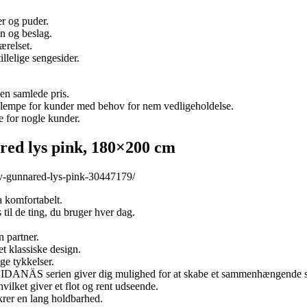
er og puder.
n og beslag.
ærelset.
llelige sengesider.
en samlede pris.
 ulempe for kunder med behov for nem vedligeholdelse.
e for nogle kunder.
red lys pink, 180×200 cm
ev-gunnared-lys-pink-30447179/
a komfortabelt.
il de ting, du bruger hver dag.
.
n partner.
et klassiske design.
ge tykkelser.
 i IDANÄS serien giver dig mulighed for at skabe et sammenhængende 
ilket giver et flot og rent udseende.
krer en lang holdbarhed.