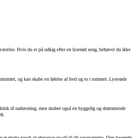
værelse. Hvis du er på udkig efter en lyserød seng, behøver du ikke
ininitet, og kan skabe en følelse af fred og ro i rummet. Lyserøde
raktisk til natlæsning, men skaber også en hyggelig og drømmende
ng.
et ekstra touch af elegance og stil til dit soveværelse. Den lyserøde