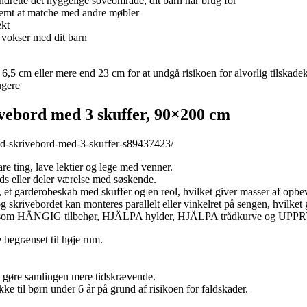
indrette det hyggelige soveområde, dit barn har brug for
 nemt at matche med andre møbler
kt
okser med dit barn
,5 cm eller mere end 23 cm for at undgå risikoen for alvorlig tilskade
ugere
ebord med 3 skuffer, 90×200 cm
ed-skrivebord-med-3-skuffer-s89437423/
re ting, lave lektier og lege med venner.
ds eller deler værelse med søskende.
 et garderobeskab med skuffer og en reol, hvilket giver masser af opbe
skrivebordet kan monteres parallelt eller vinkelret på sengen, hvilket gi
heder som HÄNGIG tilbehør, HJÄLPA hylder, HJÄLPA trådkurve og UP
 begrænset til høje rum.
an gøre samlingen mere tidskrævende.
ke til børn under 6 år på grund af risikoen for faldskader.