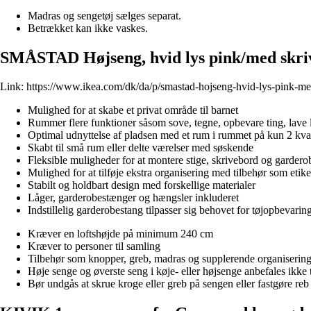
Madras og sengetøj sælges separat.
Betrækket kan ikke vaskes.
SMÅSTAD Højseng, hvid lys pink/med skriv
Link:
https://www.ikea.com/dk/da/p/smastad-hojseng-hvid-lys-pink-m
Mulighed for at skabe et privat område til barnet
Rummer flere funktioner såsom sove, tegne, opbevare ting, lave 
Optimal udnyttelse af pladsen med et rum i rummet på kun 2 kva
Skabt til små rum eller delte værelser med søskende
Fleksible muligheder for at montere stige, skrivebord og garder
Mulighed for at tilføje ekstra organisering med tilbehør som eti
Stabilt og holdbart design med forskellige materialer
Låger, garderobestænger og hængsler inkluderet
Indstillelig garderobestang tilpasser sig behovet for tøjopbevarin
Kræver en loftshøjde på minimum 240 cm
Kræver to personer til samling
Tilbehør som knopper, greb, madras og supplerende organisering
Høje senge og øverste seng i køje- eller højsenge anbefales ikke t
Bør undgås at skrue kroge eller greb på sengen eller fastgøre reb