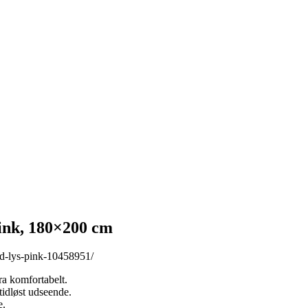
pink, 180×200 cm
ed-lys-pink-10458951/
ra komfortabelt.
tidløst udseende.
e.