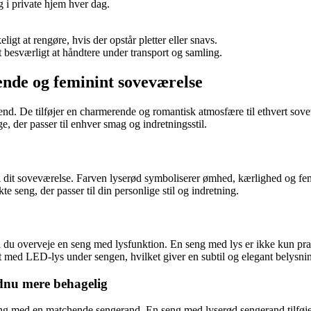
g i private hjem hver dag.
gt at rengøre, hvis der opstår pletter eller snavs.
 besværligt at håndtere under transport og samling.
nde og feminint soveværelse
end. De tilføjer en charmerende og romantisk atmosfære til ethvert sove
, der passer til enhver smag og indretningsstil.
til dit soveværelse. Farven lyserød symboliserer ømhed, kærlighed og fem
te seng, der passer til din personlige stil og indretning.
kan du overveje en seng med lysfunktion. En seng med lys er ikke kun p
t med LED-lys under sengen, hvilket giver en subtil og elegant belysni
dnu mere behagelig
eng med en matchende sengerand. En seng med lyserød sengerand tilføjer 