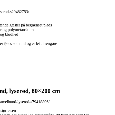
yserod-s29482753/
tende gæster på begrænset plads
ner og polyuretanskum
e og blødhed
er føles som uld og er let at rengøre
d, lyserød, 80×200 cm
-lamelbund-lyserod-s79418806/
 størrelsen