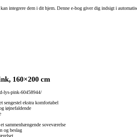
n integrere dem i dit hjem. Denne e-bog giver dig indsigt i automatise
pink, 160×200 cm
ed-lys-pink-60458944/
t sengestel ekstra komfortabel
 og iøjnefaldende
e
be et sammenhængende soveværelse
in og beslag
ærelset