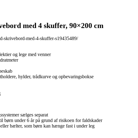
ebord med 4 skuffer, 90×200 cm
ed-skrivebord-med-4-skuffer-s19435489/
lektier og lege med venner
dratmeter
obeskab
ketholdere, hylder, trådkurve og opbevaringsbokse
g
ssystemer sælges separat
il børn under 6 år på grund af risikoen for faldskader
 eller bælter, som børn kan hænge fast i under leg