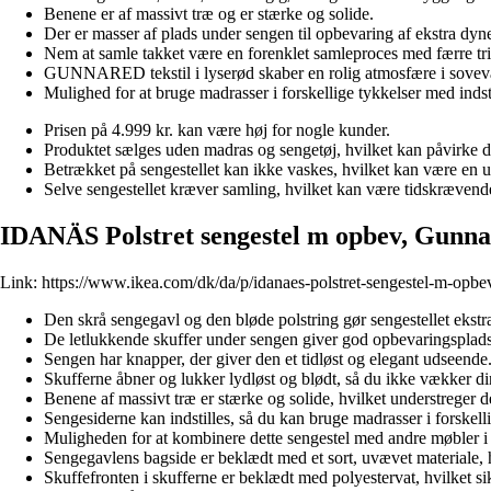
Benene er af massivt træ og er stærke og solide.
Der er masser af plads under sengen til opbevaring af ekstra dyn
Nem at samle takket være en forenklet samleproces med færre tri
GUNNARED tekstil i lyserød skaber en rolig atmosfære i sovev
Mulighed for at bruge madrasser i forskellige tykkelser med indsti
Prisen på 4.999 kr. kan være høj for nogle kunder.
Produktet sælges uden madras og sengetøj, hvilket kan påvirke d
Betrækket på sengestellet kan ikke vaskes, hvilket kan være en
Selve sengestellet kræver samling, hvilket kan være tidskrævend
IDANÄS Polstret sengestel m opbev, Gunna
Link:
https://www.ikea.com/dk/da/p/idanaes-polstret-sengestel-m-opb
Den skrå sengegavl og den bløde polstring gør sengestellet ekstr
De letlukkende skuffer under sengen giver god opbevaringsplads t
Sengen har knapper, der giver den et tidløst og elegant udseende
Skufferne åbner og lukker lydløst og blødt, så du ikke vækker di
Benene af massivt træ er stærke og solide, hvilket understreger d
Sengesiderne kan indstilles, så du kan bruge madrasser i forskelli
Muligheden for at kombinere dette sengestel med andre møbler
Sengegavlens bagside er beklædt med et sort, uvævet materiale, hv
Skuffefronten i skufferne er beklædt med polyestervat, hvilket si