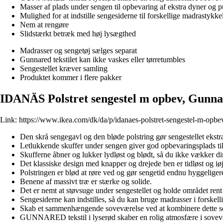
Masser af plads under sengen til opbevaring af ekstra dyner og 
Mulighed for at indstille sengesiderne til forskellige madrastykke
Nem at rengøre
Slidstærkt betræk med høj lysægthed
Madrasser og sengetøj sælges separat
Gunnared tekstilet kan ikke vaskes eller tørretumbles
Sengestellet kræver samling
Produktet kommer i flere pakker
IDANÄS Polstret sengestel m opbev, Gunna
Link:
https://www.ikea.com/dk/da/p/idanaes-polstret-sengestel-m-opb
Den skrå sengegavl og den bløde polstring gør sengestellet ekstr
Letlukkende skuffer under sengen giver god opbevaringsplads til
Skufferne åbner og lukker lydløst og blødt, så du ikke vækker di
Det klassiske design med knapper og drejede ben er tidløst og iø
Polstringen er blød at røre ved og gør sengetid endnu hyggeliger
Benene af massivt træ er stærke og solide.
Det er nemt at støvsuge under sengestellet og holde området rent 
Sengesiderne kan indstilles, så du kan bruge madrasser i forskelli
Skab et sammenhængende soveværelse ved at kombinere dette s
GUNNARED tekstil i lyserød skaber en rolig atmosfære i sovev