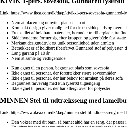
KIVIK 1-pers. sovesofa, Gunnared lyserød
Link:
https://www.ikea.com/dk/da/p/kivik-1-pers-sovesofa-gunnared-l
Nem at placere og udnytter pladsen smart
Kompakt design giver mulighed for ekstra siddeplads og overnat
Fremstillet af holdbare materialer, herunder træfiberplade, træfi
Siddehynderne former sig efter kroppen og giver både fast støtt
Markant designudtryk og unik personlighed uden armlæn
Betrækket er af holdbart fiberfarvet Gunnared stof af polyester, d
Lang garanti på 10 år
Nem at samle og vedligeholde
Kun egnet til en person, begrænset plads som sovesofa
Ikke egnet til personer, der foretrækker større soveområder
Ikke egnet til personer, der har behov for armlæn på deres sofa
Begrænset farvevalg med kun lyserød tilgængelig
Ikke egnet til personer, der har allergi over for polyester
MINNEN Stel til udtræksseng med lamelbun
Link:
https://www.ikea.com/dk/da/p/minnen-stel-til-udtraeksseng-med
Den vokser med dit barn, så barnet altid har en seng, der passer i