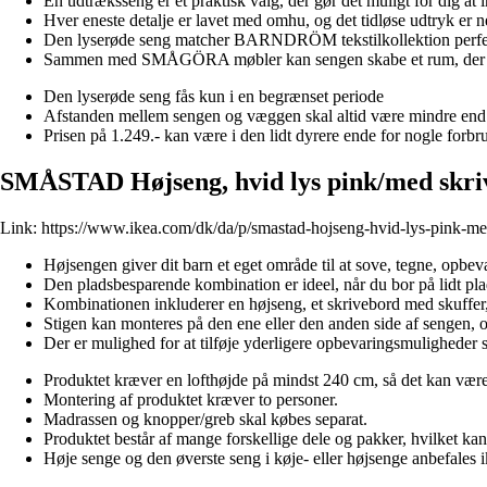
En udtræksseng er et praktisk valg, der gør det muligt for dig at 
Hver eneste detalje er lavet med omhu, og det tidløse udtryk er
Den lyserøde seng matcher BARNDRÖM tekstilkollektion perfe
Sammen med SMÅGÖRA møbler kan sengen skabe et rum, der v
Den lyserøde seng fås kun i en begrænset periode
Afstanden mellem sengen og væggen skal altid være mindre end 6
Prisen på 1.249.- kan være i den lidt dyrere ende for nogle forbr
SMÅSTAD Højseng, hvid lys pink/med skriv
Link:
https://www.ikea.com/dk/da/p/smastad-hojseng-hvid-lys-pink-m
Højsengen giver dit barn et eget område til at sove, tegne, opbeva
Den pladsbesparende kombination er ideel, når du bor på lidt pla
Kombinationen inkluderer en højseng, et skrivebord med skuffer,
Stigen kan monteres på den ene eller den anden side af sengen, og 
Der er mulighed for at tilføje yderligere opbevaringsmulig
Produktet kræver en lofthøjde på mindst 240 cm, så det kan være
Montering af produktet kræver to personer.
Madrassen og knopper/greb skal købes separat.
Produktet består af mange forskellige dele og pakker, hvilket k
Høje senge og den øverste seng i køje- eller højsenge anbefales ik