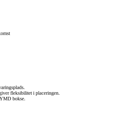
komst
varingsplads.
ver fleksibilitet i placeringen.
PRYMD bokse.