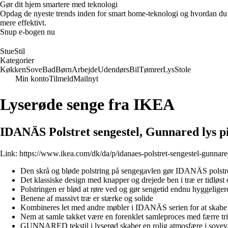
Gør dit hjem smartere med teknologi
Opdag de nyeste trends inden for smart home-teknologi og hvordan du ka
mere effektivt.
Snup e-bogen nu
StueStil
Kategorier
Køkken
Sove
Bad
Børn
Arbejde
Udendørs
Bil
Tømrer
Lys
Stole
Min konto
Tilmeld
Mailnyt
Lyserøde senge fra IKEA
IDANÄS Polstret sengestel, Gunnared lys 
Link:
https://www.ikea.com/dk/da/p/idanaes-polstret-sengestel-gunnar
Den skrå og bløde polstring på sengegavlen gør IDANÄS polstre
Det klassiske design med knapper og drejede ben i træ er tidløst
Polstringen er blød at røre ved og gør sengetid endnu hyggeliger
Benene af massivt træ er stærke og solide
Kombineres let med andre møbler i IDANÄS serien for at ska
Nem at samle takket være en forenklet samleproces med færre tr
GUNNARED tekstil i lyserød skaber en rolig atmosfære i sovev