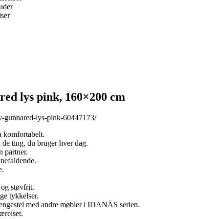
puder
lser
red lys pink, 160×200 cm
ev-gunnared-lys-pink-60447173/
a komfortabelt.
 de ting, du bruger hver dag.
n partner.
jnefaldende.
e.
og støvfrit.
ge tykkelser.
engestel med andre møbler i IDANÄS serien.
ærelset.