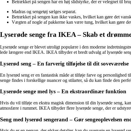
Betrækket på sengen har en høj slidstyrke, der er velegnet til bru
Madras og sengetøj sælges separat.
Betrækket på sengen kan ikke vaskes, hvilket kan gøre det vanskeli
Vægten af ​​nogle af pakkerne kan være tung, hvilket kan gøre det
Lyserøde senge fra IKEA – Skab et drømme
Lyserøde senge er blevet utroligt populære i den moderne indretningstr
lede længere end IKEA. IKEA tilbyder et bredt udvalg af lyserøde senge
Lyserød seng – En farverig tilføjelse til dit soveværelse
En lyserød seng er en fantastisk måde at tilføje farve og personlighed 
senge findes i forskellige nuancer og stilarter, så du kan finde den perfek
Lyserøde senge med lys – En ekstraordinær funktion
Hvis du vil tilføje en ekstra magisk dimension til din lyserøde seng, 
atmosfære i rummet. IKEA tilbyder flere lyserøde senge, der er udstyre
Seng med lyserød sengerand – Gør sengeoplevelsen en
Hvis du er en person, der elsker detaljer, kan du overveje en lyserød s