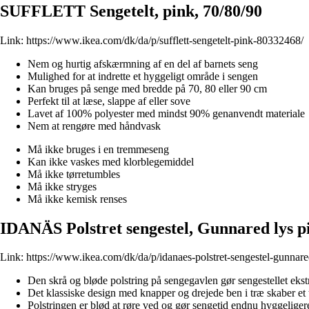
SUFFLETT Sengetelt, pink, 70/80/90
Link:
https://www.ikea.com/dk/da/p/sufflett-sengetelt-pink-80332468/
Nem og hurtig afskærmning af en del af barnets seng
Mulighed for at indrette et hyggeligt område i sengen
Kan bruges på senge med bredde på 70, 80 eller 90 cm
Perfekt til at læse, slappe af eller sove
Lavet af 100% polyester med mindst 90% genanvendt materiale
Nem at rengøre med håndvask
Må ikke bruges i en tremmeseng
Kan ikke vaskes med klorblegemiddel
Må ikke tørretumbles
Må ikke stryges
Må ikke kemisk renses
IDANÄS Polstret sengestel, Gunnared lys 
Link:
https://www.ikea.com/dk/da/p/idanaes-polstret-sengestel-gunnar
Den skrå og bløde polstring på sengegavlen gør sengestellet ekst
Det klassiske design med knapper og drejede ben i træ skaber et 
Polstringen er blød at røre ved og gør sengetid endnu hyggeliger