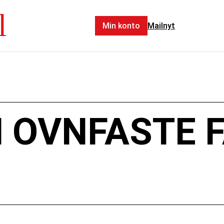
l
Min konto
Mailnyt
 OVNFASTE F