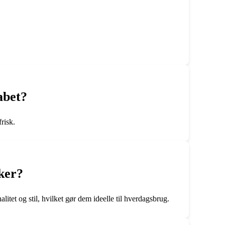
abet?
risk.
ker?
et og stil, hvilket gør dem ideelle til hverdagsbrug.