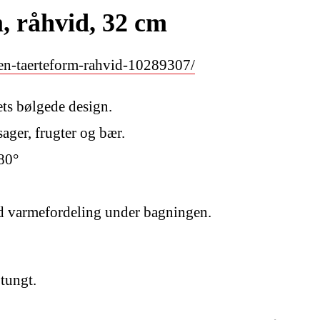
råhvid, 32 cm
en-taerteform-rahvid-10289307/
ets bølgede design.
sager, frugter og bær.
280°
od varmefordeling under bagningen.
tungt.