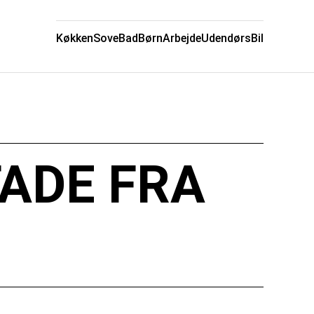
Køkken
Sove
Bad
Børn
Arbejde
Udendørs
Bil
ADE FRA