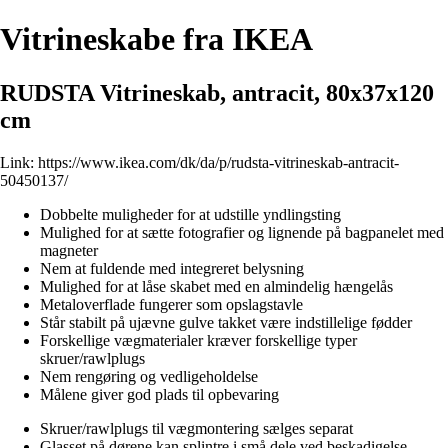
Vitrineskabe fra IKEA
RUDSTA Vitrineskab, antracit, 80x37x120
cm
Link:
https://www.ikea.com/dk/da/p/rudsta-vitrineskab-antracit-
50450137/
Dobbelte muligheder for at udstille yndlingsting
Mulighed for at sætte fotografier og lignende på bagpanelet med
magneter
Nem at fuldende med integreret belysning
Mulighed for at låse skabet med en almindelig hængelås
Metaloverflade fungerer som opslagstavle
Står stabilt på ujævne gulve takket være indstillelige fødder
Forskellige vægmaterialer kræver forskellige typer
skruer/rawlplugs
Nem rengøring og vedligeholdelse
Målene giver god plads til opbevaring
Skruer/rawlplugs til vægmontering sælges separat
Glasset på dørene kan splintre i små dele ved beskadigelse