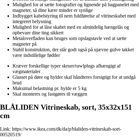
Mulighed for at sætte fotografier og lignende på bagpanelet med
magneter, så dine kære minder er synlige
Indbygget kabelstyring til nem fuldførelse af vitrineskabet med
integreret belysning
Mulighed for at låse skabet med en almindelig hængelås og
opbevare dine ting sikkert
Metaloverfladen kan bruges som opslagstavle ved at sætte
magneter på
Stabil konstruktion, der står godt også på ujævne gulve takket
være indstillelige fødder
Kræver forskellige typer skruer/rawlplugs afhængigt af
vægmaterialer
Glasset på døre og hylder skal håndteres forsigtigt for at undgå
brud
Maksimal belastning pr. hylde er 5 kg
Skal monteres og fastgøres til væggen
BLÅLIDEN Vitrineskab, sort, 35x32x151
cm
Link:
https://www.ikea.com/dk/da/p/blaliden-vitrineskab-sort-
00520519/