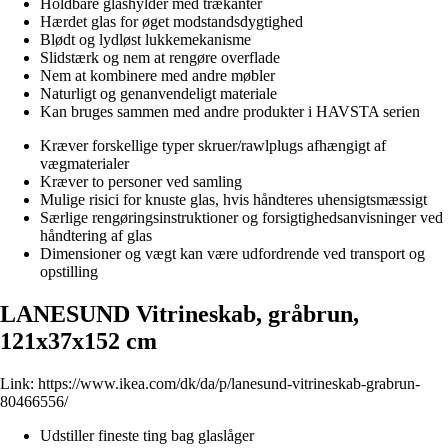
Holdbare glashylder med trækanter
Hærdet glas for øget modstandsdygtighed
Blødt og lydløst lukkemekanisme
Slidstærk og nem at rengøre overflade
Nem at kombinere med andre møbler
Naturligt og genanvendeligt materiale
Kan bruges sammen med andre produkter i HAVSTA serien
Kræver forskellige typer skruer/rawlplugs afhængigt af
vægmaterialer
Kræver to personer ved samling
Mulige risici for knuste glas, hvis håndteres uhensigtsmæssigt
Særlige rengøringsinstruktioner og forsigtighedsanvisninger ved
håndtering af glas
Dimensioner og vægt kan være udfordrende ved transport og
opstilling
LANESUND Vitrineskab, gråbrun,
121x37x152 cm
Link:
https://www.ikea.com/dk/da/p/lanesund-vitrineskab-grabrun-
80466556/
Udstiller fineste ting bag glaslåger