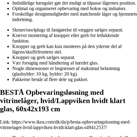
Indstillelige hængsler gør det muligt at tilpasse lågernes position.
Optimal og organiseret opbevaring med bokse og indsatser.
Forskellige designmuligheder med matchende låger og hjemmets
indretning.
Skruer/rawlplugs til fastgørelse til væggen sælges separat.
Kræver montering af knopper eller greb for letlukkende
funktion.
Knopper og greb kan kun monteres på den yderste del af
lågens/skuffefrontens stel.
Knopper og greb sælges separat.
Vær forsigtig med håndtering af hærdet glas.
Nogle dimensioner er begrænset af maksimal belastning
(glashylder: 10 kg, hylder: 20 kg).
Pakkerne består af flere dele og pakker.
BESTÅ Opbevaringsløsning med
vitrinelåger, hvid/Lappviken hvidt klart
glas, 60x42x193 cm
Link:
https://www.ikea.com/dk/da/p/besta-opbevaringslosning-med-
vitrinelager-hvid-lappviken-hvidt-klart-glas-s49412537/