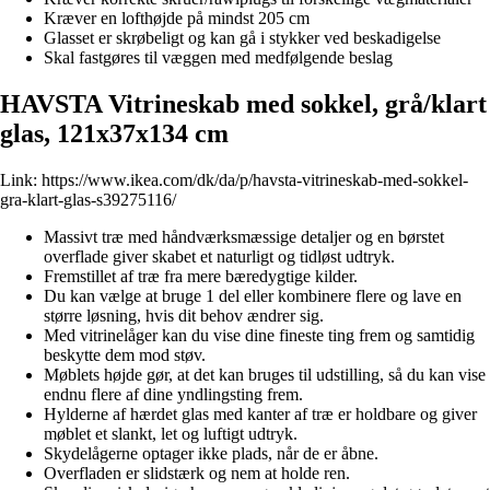
Kræver en lofthøjde på mindst 205 cm
Glasset er skrøbeligt og kan gå i stykker ved beskadigelse
Skal fastgøres til væggen med medfølgende beslag
HAVSTA Vitrineskab med sokkel, grå/klart
glas, 121x37x134 cm
Link:
https://www.ikea.com/dk/da/p/havsta-vitrineskab-med-sokkel-
gra-klart-glas-s39275116/
Massivt træ med håndværksmæssige detaljer og en børstet
overflade giver skabet et naturligt og tidløst udtryk.
Fremstillet af træ fra mere bæredygtige kilder.
Du kan vælge at bruge 1 del eller kombinere flere og lave en
større løsning, hvis dit behov ændrer sig.
Med vitrinelåger kan du vise dine fineste ting frem og samtidig
beskytte dem mod støv.
Møblets højde gør, at det kan bruges til udstilling, så du kan vise
endnu flere af dine yndlingsting frem.
Hylderne af hærdet glas med kanter af træ er holdbare og giver
møblet et slankt, let og luftigt udtryk.
Skydelågerne optager ikke plads, når de er åbne.
Overfladen er slidstærk og nem at holde ren.