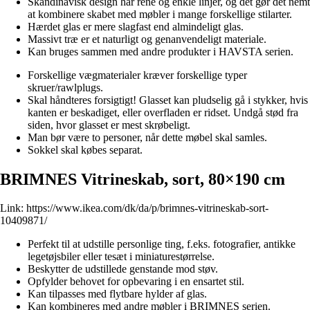
Skandinavisk design har rene og enkle linjer, og det gør det nemt
at kombinere skabet med møbler i mange forskellige stilarter.
Hærdet glas er mere slagfast end almindeligt glas.
Massivt træ er et naturligt og genanvendeligt materiale.
Kan bruges sammen med andre produkter i HAVSTA serien.
Forskellige vægmaterialer kræver forskellige typer
skruer/rawlplugs.
Skal håndteres forsigtigt! Glasset kan pludselig gå i stykker, hvis
kanten er beskadiget, eller overfladen er ridset. Undgå stød fra
siden, hvor glasset er mest skrøbeligt.
Man bør være to personer, når dette møbel skal samles.
Sokkel skal købes separat.
BRIMNES Vitrineskab, sort, 80×190 cm
Link:
https://www.ikea.com/dk/da/p/brimnes-vitrineskab-sort-
10409871/
Perfekt til at udstille personlige ting, f.eks. fotografier, antikke
legetøjsbiler eller tesæt i miniaturestørrelse.
Beskytter de udstillede genstande mod støv.
Opfylder behovet for opbevaring i en ensartet stil.
Kan tilpasses med flytbare hylder af glas.
Kan kombineres med andre møbler i BRIMNES serien.