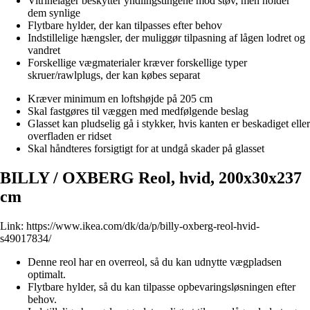
Vitrinelåger beskytter yndlingstingene mod støv, men holder
dem synlige
Flytbare hylder, der kan tilpasses efter behov
Indstillelige hængsler, der muliggør tilpasning af lågen lodret og
vandret
Forskellige vægmaterialer kræver forskellige typer
skruer/rawlplugs, der kan købes separat
Kræver minimum en loftshøjde på 205 cm
Skal fastgøres til væggen med medfølgende beslag
Glasset kan pludselig gå i stykker, hvis kanten er beskadiget eller
overfladen er ridset
Skal håndteres forsigtigt for at undgå skader på glasset
BILLY / OXBERG Reol, hvid, 200x30x237
cm
Link:
https://www.ikea.com/dk/da/p/billy-oxberg-reol-hvid-
s49017834/
Denne reol har en overreol, så du kan udnytte vægpladsen
optimalt.
Flytbare hylder, så du kan tilpasse opbevaringsløsningen efter
behov.