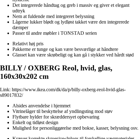
Det integrerede håndtag og greb i massiv eg giver et elegant
udtryk
Nem at fuldende med integreret belysning
Lågerne lukker blødt og lydløst takket være den integrerede
dæmper
Passer til andre møbler i TONSTAD serien
Relativt høj pris
Pakkerne er tunge og kan være besværlige at håndtere
Glasset kan være skrøbeligt og kan gå i stykker ved hårdt stød
BILLY / OXBERG Reol, hvid, glas,
160x30x202 cm
Link:
https://www.ikea.com/dk/da/p/billy-oxberg-reol-hvid-glas-
s89017832/
Alsides anvendelse i hjemmet
Vitrinelåger til beskyttelse af yndlingsting mod støv
Flytbare hylder for skræddersyet opbevaring
Enkelt og tidløst design
Mulighed for personliggørelse med bokse, kasser, belysning osv.
Kræver korrekte skruer/rawlplugs til forskellige vægmaterialer