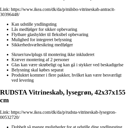
Link:
https://www.ikea.com/dk/da/p/milsbo-vitrineskab-antracit-
30396448/
Kan udstille yndlingsting
Lås medfølger for sikker opbevaring
Flytbare glashylder til fleksibel opbevaring
Mulighed for integreret belysning
Sikkerhedsvæltesikring medfølger
Skruer/rawlplugs til montering ikke inkluderet
Kræver montering af 2 personer
Glas kan være skrøbeligt og kan gå i stykker ved beskadigelse
Belysning skal købes separat
Produktet kommer i flere pakker, hvilket kan være besværligt
ved levering
RUDSTA Vitrineskab, lysegrøn, 42x37x155
cm
Link:
https://www.ikea.com/dk/da/p/rudsta-vitrineskab-lysegron-
00532720/
Dobbelt så mange muligheder for at udstille dine yndlingsting