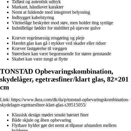
Tidløst og autentisk udtryk
Markant, håndlavet karakter
Nemt at fuldende med integreret belysning
Indbygget kabelstyring
Vitrinelåge beskytter mod støv, men holder ting synlige
Indstillelige fødder for stabilitet på ujævne gulve
Kræver regelmæssig rengøring og pleje
Hærdet glas kan gå i stykker ved skader eller ridser
Kræver fastgørelse til væggen
Størrelsen kan være begrænsende for større genstande
Skabet kan være tungt at flytte
TONSTAD Opbevaringskombination,
skydelåger, egetræsfiner/klart glas, 82×201
cm
Link:
https://www.ikea.com/dk/da/p/tonstad-opbevaringskombination-
skydelager-egetraesfiner-klart-glas-s39515055/
Klassisk design møder smukt børstet finer
Både skjule og åben opbevaring
Flytbare hylder gør det nemt at tilpasse afstanden mellem
hylderne