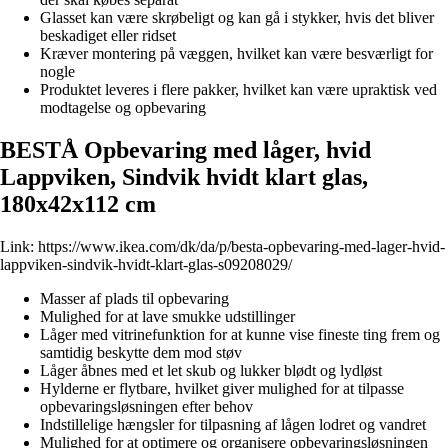
Glasset kan være skrøbeligt og kan gå i stykker, hvis det bliver
beskadiget eller ridset
Kræver montering på væggen, hvilket kan være besværligt for
nogle
Produktet leveres i flere pakker, hvilket kan være upraktisk ved
modtagelse og opbevaring
BESTÅ Opbevaring med låger, hvid
Lappviken, Sindvik hvidt klart glas,
180x42x112 cm
Link:
https://www.ikea.com/dk/da/p/besta-opbevaring-med-lager-hvid-
lappviken-sindvik-hvidt-klart-glas-s09208029/
Masser af plads til opbevaring
Mulighed for at lave smukke udstillinger
Låger med vitrinefunktion for at kunne vise fineste ting frem og
samtidig beskytte dem mod støv
Låger åbnes med et let skub og lukker blødt og lydløst
Hylderne er flytbare, hvilket giver mulighed for at tilpasse
opbevaringsløsningen efter behov
Indstillelige hængsler for tilpasning af lågen lodret og vandret
Mulighed for at optimere og organisere opbevaringsløsningen