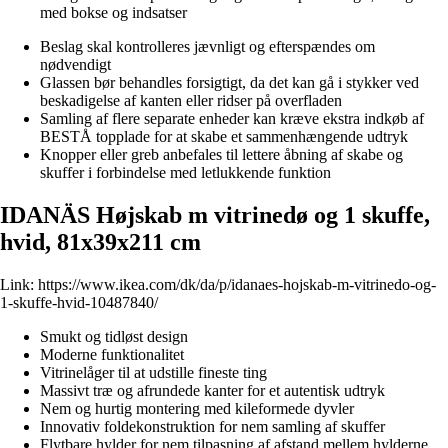
med bokse og indsatser
Beslag skal kontrolleres jævnligt og efterspændes om
nødvendigt
Glassen bør behandles forsigtigt, da det kan gå i stykker ved
beskadigelse af kanten eller ridser på overfladen
Samling af flere separate enheder kan kræve ekstra indkøb af
BESTÅ topplade for at skabe et sammenhængende udtryk
Knopper eller greb anbefales til lettere åbning af skabe og
skuffer i forbindelse med letlukkende funktion
IDANÄS Højskab m vitrinedø og 1 skuffe,
hvid, 81x39x211 cm
Link:
https://www.ikea.com/dk/da/p/idanaes-hojskab-m-vitrinedo-og-
1-skuffe-hvid-10487840/
Smukt og tidløst design
Moderne funktionalitet
Vitrinelåger til at udstille fineste ting
Massivt træ og afrundede kanter for et autentisk udtryk
Nem og hurtig montering med kileformede dyvler
Innovativ foldekonstruktion for nem samling af skuffer
Flytbare hylder for nem tilpasning af afstand mellem hylderne