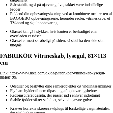
bagpanelet
Står stabilt, også på ujævne gulve, takket være indstillelige
fødder
Fuldend din opbevaringsløsning ved at kombinere med resten af
BAGGEBO opbevaringsserie, herunder reoler, vitrineskabe, et
TV-bord og skjult opbevaring
Glasset kan gå i stykker, hvis kanten er beskadiget eller
overfladen er ridset
Glasset er mest skrøbeligt på siden, så stød fra den side skal
undgås
FABRIKÖR Vitrineskab, lysegul, 81×113
cm
Link:
https://www.ikea.com/dk/da/p/fabrikoer-vitrineskab-lysegul-
80460125/
Udstiller og beskytter dine samlerobjekter og yndlingssamlinger
Flytbare hylder til nem tilpasning af opbevaringsbehov
Retroinspireret design, der passer ind i enhver indretning
Stabile fødder sikrer stabilitet, selv på ujævne gulve
Kræver korrekte skruer/rawlplugs til forskellige vægmaterialer,
der skal købes separat