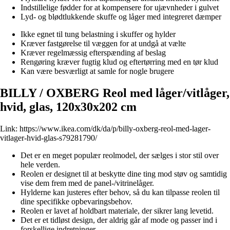
Indstillelige fødder for at kompensere for ujævnheder i gulvet
Lyd- og blødtlukkende skuffe og låger med integreret dæmper
Ikke egnet til tung belastning i skuffer og hylder
Kræver fastgørelse til væggen for at undgå at vælte
Kræver regelmæssig efterspænding af beslag
Rengøring kræver fugtig klud og eftertørring med en tør klud
Kan være besværligt at samle for nogle brugere
BILLY / OXBERG Reol med låger/vitlåger,
hvid, glas, 120x30x202 cm
Link:
https://www.ikea.com/dk/da/p/billy-oxberg-reol-med-lager-
vitlager-hvid-glas-s79281790/
Det er en meget populær reolmodel, der sælges i stor stil over
hele verden.
Reolen er designet til at beskytte dine ting mod støv og samtidig
vise dem frem med de panel-/vitrinelåger.
Hylderne kan justeres efter behov, så du kan tilpasse reolen til
dine specifikke opbevaringsbehov.
Reolen er lavet af holdbart materiale, der sikrer lang levetid.
Det er et tidløst design, der aldrig går af mode og passer ind i
forskellige indretninger.