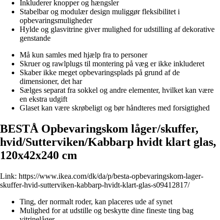
Inkluderer knopper og hængsler
Stabelbar og modulær design muliggør fleksibilitet i
opbevaringsmuligheder
Hylde og glasvitrine giver mulighed for udstilling af dekorative
genstande
Må kun samles med hjælp fra to personer
Skruer og rawlplugs til montering på væg er ikke inkluderet
Skaber ikke meget opbevaringsplads på grund af de
dimensioner, det har
Sælges separat fra sokkel og andre elementer, hvilket kan være
en ekstra udgift
Glaset kan være skrøbeligt og bør håndteres med forsigtighed
BESTÅ Opbevaringskom låger/skuffer,
hvid/Sutterviken/Kabbarp hvidt klart glas,
120x42x240 cm
Link:
https://www.ikea.com/dk/da/p/besta-opbevaringskom-lager-
skuffer-hvid-sutterviken-kabbarp-hvidt-klart-glas-s09412817/
Ting, der normalt roder, kan placeres ude af synet
Mulighed for at udstille og beskytte dine fineste ting bag
vitrinelåger