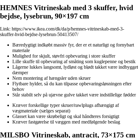
HEMNES Vitrineskab med 3 skuffer, hvid
bejdse, lysebrun, 90×197 cm
Link:
https://www.ikea.com/dk/da/p/hemnes-vitrineskab-med-3-
skuffer-hvid-bejdse-lysebrun-50413507/
Bæredygtigt indkøbt massiv fyr, der er et naturligt og fornybart
materiale
Mulighed for skjult, støvfri opbevaring i store skuffer
Lille skuffe til opbevaring af småting som kuglepenne og bestik
Lågerne lukkes langsomt, lydløst og blødt takket være indbygget
dæmper
Nem montering af hængsler uden skruer
Flytbare hylder, så du kan tilpasse opbevaringsløsningen efter
behov
Står stabilt selv på ujævne gulve takket være indstillelige fødder
Kræver forskellige typer skruer/rawlplugs afhængigt af
vægmateriale (sælges separat)
Glasset kan være skrøbeligt og skal håndteres forsigtigt
Kræver fastgørelse til væggen med medfølgende beslag
MILSBO Vitrineskab, antracit, 73×175 cm