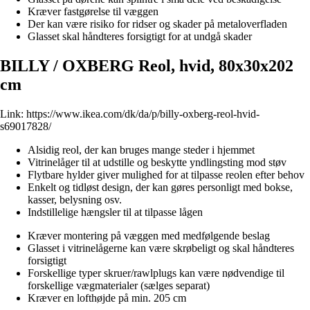
Kræver fastgørelse til væggen
Der kan være risiko for ridser og skader på metaloverfladen
Glasset skal håndteres forsigtigt for at undgå skader
BILLY / OXBERG Reol, hvid, 80x30x202
cm
Link:
https://www.ikea.com/dk/da/p/billy-oxberg-reol-hvid-
s69017828/
Alsidig reol, der kan bruges mange steder i hjemmet
Vitrinelåger til at udstille og beskytte yndlingsting mod støv
Flytbare hylder giver mulighed for at tilpasse reolen efter behov
Enkelt og tidløst design, der kan gøres personligt med bokse,
kasser, belysning osv.
Indstillelige hængsler til at tilpasse lågen
Kræver montering på væggen med medfølgende beslag
Glasset i vitrinelågerne kan være skrøbeligt og skal håndteres
forsigtigt
Forskellige typer skruer/rawlplugs kan være nødvendige til
forskellige vægmaterialer (sælges separat)
Kræver en lofthøjde på min. 205 cm