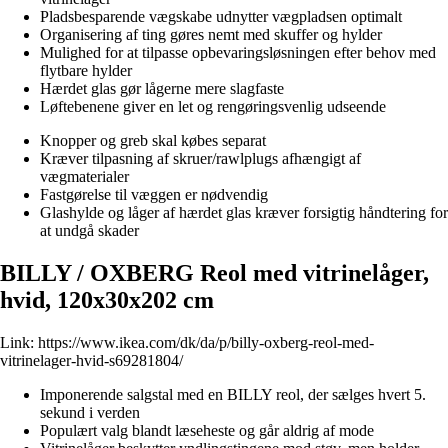
Pladsbesparende vægskabe udnytter vægpladsen optimalt
Organisering af ting gøres nemt med skuffer og hylder
Mulighed for at tilpasse opbevaringsløsningen efter behov med
flytbare hylder
Hærdet glas gør lågerne mere slagfaste
Løftebenene giver en let og rengøringsvenlig udseende
Knopper og greb skal købes separat
Kræver tilpasning af skruer/rawlplugs afhængigt af
vægmaterialer
Fastgørelse til væggen er nødvendig
Glashylde og låger af hærdet glas kræver forsigtig håndtering for
at undgå skader
BILLY / OXBERG Reol med vitrinelåger,
hvid, 120x30x202 cm
Link:
https://www.ikea.com/dk/da/p/billy-oxberg-reol-med-
vitrinelager-hvid-s69281804/
Imponerende salgstal med en BILLY reol, der sælges hvert 5.
sekund i verden
Populært valg blandt læseheste og går aldrig af mode