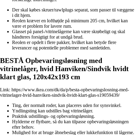
Der skal købes skruer/rawlplugs separat, som passer til væggene
i dit hjem.
Reolen kræver en lofthøjde på minimum 205 cm, hvilket kan
være et problem for lavere rum.
Glasset på panel-/vitrinelågerne kan være skrøbeligt og skal
håndteres forsigtigt for at undgå brud.
Reolen er opdelt i flere pakker, hvilket kan betyde flere
leverancer og potentielle problemer med samletiden.
BESTÅ Opbevaringsløsning med
vitrinelåger, hvid Hanviken/Sindvik hvidt
klart glas, 120x42x193 cm
Link:
https://www.ikea.com/dk/da/p/besta-opbevaringslosning-med-
vitrinelager-hvid-hanviken-sindvik-hvidt-klart-glas-s19059439/
Ting, der normalt roder, kan placeres uden for synsvinkel.
Yndlingsting kan udstilles bag vitrinelåger.
Praktisk udstillings- og opbevaringsløsning.
Hylderne er flytbare, så du kan tilpasse opbevaringsløsningen
efter behov.
Mulighed for at bruge åbnebeslag eller lukkefunktion til lågerne.