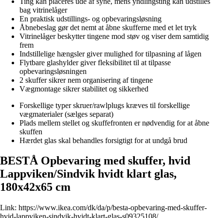
Ting kan placeres ude af syne, mens yndlingsting kan udstilles
bag vitrinelåger
En praktisk udstillings- og opbevaringsløsning
Åbnebeslag gør det nemt at åbne skufferne med et let tryk
Vitrinelåger beskytter tingene mod støv og viser dem samtidig
frem
Indstillelige hængsler giver mulighed for tilpasning af lågen
Flytbare glashylder giver fleksibilitet til at tilpasse
opbevaringsløsningen
2 skuffer sikrer nem organisering af tingene
Vægmontage sikrer stabilitet og sikkerhed
Forskellige typer skruer/rawlplugs kræves til forskellige
vægmaterialer (sælges separat)
Plads mellem stellet og skuffefronten er nødvendig for at åbne
skuffen
Hærdet glas skal behandles forsigtigt for at undgå brud
BESTÅ Opbevaring med skuffer, hvid
Lappviken/Sindvik hvidt klart glas,
180x42x65 cm
Link:
https://www.ikea.com/dk/da/p/besta-opbevaring-med-skuffer-
hvid-lappviken-sindvik-hvidt-klart-glas-s09325108/