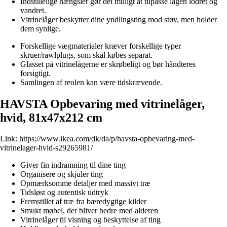
Indstillelige hængsler gør det muligt at tilpasse lågen lodret og
vandret.
Vitrinelåger beskytter dine yndlingsting mod støv, men holder
dem synlige.
Forskellige vægmaterialer kræver forskellige typer
skruer/rawlplugs, som skal købes separat.
Glasset på vitrinelågerne er skrøbeligt og bør håndteres
forsigtigt.
Samlingen af reolen kan være tidskrævende.
HAVSTA Opbevaring med vitrinelåger,
hvid, 81x47x212 cm
Link:
https://www.ikea.com/dk/da/p/havsta-opbevaring-med-
vitrinelager-hvid-s29265981/
Giver fin indramning til dine ting
Organisere og skjuler ting
Opmærksomme detaljer med massivt træ
Tidsløst og autentisk udtryk
Fremstillet af træ fra bæredygtige kilder
Smukt møbel, der bliver bedre med alderen
Vitrinelåger til visning og beskyttelse af ting