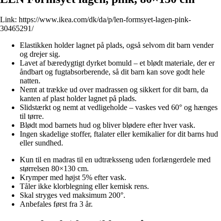
Link:
https://www.ikea.com/dk/da/p/len-formsyet-lagen-pink-
30465291/
Elastikken holder lagnet på plads, også selvom dit barn vender
og drejer sig.
Lavet af bæredygtigt dyrket bomuld – et blødt materiale, der er
åndbart og fugtabsorberende, så dit barn kan sove godt hele
natten.
Nemt at trække ud over madrassen og sikkert for dit barn, da
kanten af plast holder lagnet på plads.
Slidstærkt og nemt at vedligeholde – vaskes ved 60° og hænges
til tørre.
Blødt mod barnets hud og bliver blødere efter hver vask.
Ingen skadelige stoffer, ftalater eller kemikalier for dit barns hud
eller sundhed.
Kun til en madras til en udtræksseng uden forlængerdele med
størrelsen 80×130 cm.
Krymper med højst 5% efter vask.
Tåler ikke klorblegning eller kemisk rens.
Skal stryges ved maksimum 200°.
Anbefales først fra 3 år.