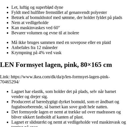
Let, luftig og superblød dyne
Fyldt med hulfibre fremstillet af genanvendt polyester
Betræk af bomuldsstof med sømme, der holder fyldet på plads
Nem at vedligeholde
Kan maskinvaskes ved 60°
Bevarer volumen og evne til at isolere
Må ikke bruges sammen med en sovepose eller en plaid
Anbefales fra 12 måneder
Krympning på 4% ved vask
LEN Formsyet lagen, pink, 80×165 cm
Link:
https://www.ikea.com/dk/da/p/len-formsyet-lagen-pink-
70465294/
Lagnet har elastik, som holder det på plads, selv når barnet
vender og drejer sig.
Produceret af bæredygtigt dyrket bomuld, som er åndbart og
fugtabsorberende, så barnet kan sove godt hele natten.
Det formsyede lagen er nemt at trække ud over madrassen og
bliver sikkert fastholdt af kanten af plast.
Lagnet er slidstærkt og nemt at vedligeholde ved maskinvask og