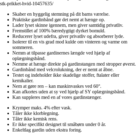
stk-prikket-hvid-10457635/
Skaber en hyggelig stemning på dit barns værelse.
Praktiske gardinbånd gør det nemt at hænge op.
Lader lyset skinne igennem, men giver samtidig privatliv.
Fremstillet af 100% bæredygtigt dyrket bomuld.
Reducerer lyset udefra, giver privatliv og absorberer lyde.
Isolerer til en vis grad mod kulde om vinteren og varme om
sommeren.
Nemm at tilpasse gardinernes længde ved hjælp af
oplægningsbånd.
Nemme at hænge direkte på gardinstangen med stropper øverst.
Gardinbånd med velcrolukning, der er nemt at åbne.
Testet og indeholder ikke skadelige stoffer, ftalater eller
kemikalier.
Nem at gøre ren – kan maskinvaskes ved 60°.
Kan afkortes uden at sy ved hjælp af SY oplægningsbånd.
Kan suppleres med en af vores gardinstænger.
Krymper maks. 4% efter vask.
Tåler ikke klorblegning.
Tåler ikke kemisk rens.
Er ikke specifikt designet til småbørn under 0 år.
Enkeltlag gardin uden ekstra foring.