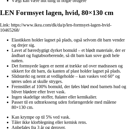
Vægt kan være lidt tung til nogle brugere
LEN Formsyet lagen, hvid, 80×130 cm
Link:
https://www.ikea.com/dk/da/p/len-formsyet-lagen-hvid-
10465268/
Elastikken holder lagnet på plads, også selvom dit barn vender
og drejer sig.
Lavet af bæredygtigt dyrket bomuld – et blødt materiale, der er
åndbart og fugtabsorberende, så dit barn kan sove godt hele
natten.
Det formsyede lagen er nemt at trække ud over madrassen og
sikkert for dit barn, da kanten af plast holder lagnet på plads.
Slidstærkt og nemt at vedligeholde – kan vaskes ved 60° og
tørres uden at skulle stryges.
Fremstillet af 100% bomuld, der føles blød mod barnets hud og
bliver blødere efter hver vask.
Ingen skadelige stoffer, ftalater eller kemikalier.
Passer til en udtræksseng uden forlængerdele med målene
80×130 cm.
Kan krympe op til 5% ved vask.
Tåler ikke klorblegning eller kemisk rens.
Anbefales fra 3 år og derover.