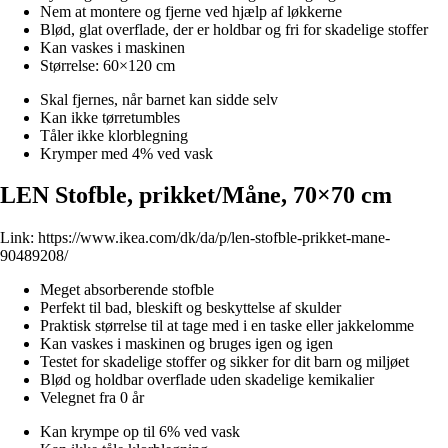
Nem at montere og fjerne ved hjælp af løkkerne
Blød, glat overflade, der er holdbar og fri for skadelige stoffer
Kan vaskes i maskinen
Størrelse: 60×120 cm
Skal fjernes, når barnet kan sidde selv
Kan ikke tørretumbles
Tåler ikke klorblegning
Krymper med 4% ved vask
LEN Stofble, prikket/Måne, 70×70 cm
Link:
https://www.ikea.com/dk/da/p/len-stofble-prikket-mane-
90489208/
Meget absorberende stofble
Perfekt til bad, bleskift og beskyttelse af skulder
Praktisk størrelse til at tage med i en taske eller jakkelomme
Kan vaskes i maskinen og bruges igen og igen
Testet for skadelige stoffer og sikker for dit barn og miljøet
Blød og holdbar overflade uden skadelige kemikalier
Velegnet fra 0 år
Kan krympe op til 6% ved vask