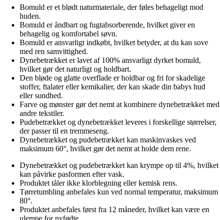
Bomuld er et blødt naturmateriale, der føles behageligt mod
huden.
Bomuld er åndbart og fugtabsorberende, hvilket giver en
behagelig og komfortabel søvn.
Bomuld er ansvarligt indkøbt, hvilket betyder, at du kan sove
med ren samvittighed.
Dynebetrækket er lavet af 100% ansvarligt dyrket bomuld,
hvilket gør det naturligt og holdbart.
Den bløde og glatte overflade er holdbar og fri for skadelige
stoffer, ftalater eller kemikalier, der kan skade din babys hud
eller sundhed.
Farve og mønster gør det nemt at kombinere dynebetrækket med
andre tekstiler.
Pudebetrækket og dynebetrækket leveres i forskellige størrelser,
der passer til en tremmeseng.
Dynebetrækket og pudebetrækket kan maskinvaskes ved
maksimum 60°, hvilket gør det nemt at holde dem rene.
Dynebetrækket og pudebetrækket kan krympe op til 4%, hvilket
kan påvirke pasformen efter vask.
Produktet tåler ikke klorblegning eller kemisk rens.
Tørretumbling anbefales kun ved normal temperatur, maksimum
80°.
Produktet anbefales først fra 12 måneder, hvilket kan være en
ulempe for nyfødte.