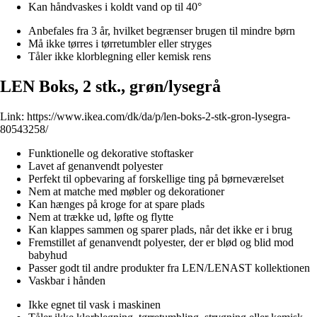
Kan håndvaskes i koldt vand op til 40°
Anbefales fra 3 år, hvilket begrænser brugen til mindre børn
Må ikke tørres i tørretumbler eller stryges
Tåler ikke klorblegning eller kemisk rens
LEN Boks, 2 stk., grøn/lysegrå
Link:
https://www.ikea.com/dk/da/p/len-boks-2-stk-gron-lysegra-
80543258/
Funktionelle og dekorative stoftasker
Lavet af genanvendt polyester
Perfekt til opbevaring af forskellige ting på børneværelset
Nem at matche med møbler og dekorationer
Kan hænges på kroge for at spare plads
Nem at trække ud, løfte og flytte
Kan klappes sammen og sparer plads, når det ikke er i brug
Fremstillet af genanvendt polyester, der er blød og blid mod
babyhud
Passer godt til andre produkter fra LEN/LENAST kollektionen
Vaskbar i hånden
Ikke egnet til vask i maskinen