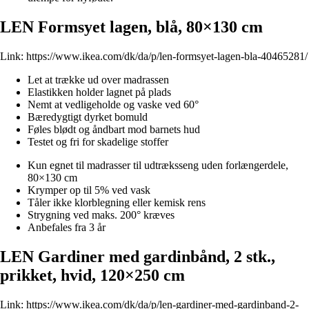
LEN Formsyet lagen, blå, 80×130 cm
Link:
https://www.ikea.com/dk/da/p/len-formsyet-lagen-bla-40465281/
Let at trække ud over madrassen
Elastikken holder lagnet på plads
Nemt at vedligeholde og vaske ved 60°
Bæredygtigt dyrket bomuld
Føles blødt og åndbart mod barnets hud
Testet og fri for skadelige stoffer
Kun egnet til madrasser til udtræksseng uden forlængerdele,
80×130 cm
Krymper op til 5% ved vask
Tåler ikke klorblegning eller kemisk rens
Strygning ved maks. 200° kræves
Anbefales fra 3 år
LEN Gardiner med gardinbånd, 2 stk.,
prikket, hvid, 120×250 cm
Link:
https://www.ikea.com/dk/da/p/len-gardiner-med-gardinband-2-