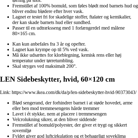
tørring på snor.
Fremstillet af 100% bomuld, som føles blødt mod barnets hud og
bliver endnu blødere efter hver vask.
Lagnet er testet fri for skadelige stoffer, ftalater og kemikalier,
der kan skade barnets hud eller sundhed.
Passer til en udtræksseng med 1 forlængerdel med målene
80×165 cm.
Kan kun anbefales fra 3 år og opefter.
Lagnet kan krympe op til 5% ved vask.
Må ikke udsættes for klorblegning, kemisk rens eller høj
temperatur under tørretumbling.
Skal stryges ved maksimalt 200°.
LEN Sidebeskytter, hvid, 60×120 cm
Link:
https://www.ikea.com/dk/da/p/len-sidebeskytter-hvid-90373043/
Blød sengerand, der forhindrer barnet i at støde hovedet, arme
eller ben mod tremmesengens hårde tremmer
Lavet i ét stykke, nem at placere i tremmesengen
Velcrolukning sikrer, at den bliver siddende
Fremstillet af bomuld/polyester, der giver et trygt og sikkert
sovemiljø
Fyldet giver god luftcirkulation og et behageligt soveklima