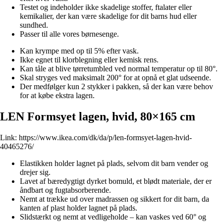
Testet og indeholder ikke skadelige stoffer, ftalater eller
kemikalier, der kan være skadelige for dit barns hud eller
sundhed.
Passer til alle vores børnesenge.
Kan krympe med op til 5% efter vask.
Ikke egnet til klorblegning eller kemisk rens.
Kan tåle at blive tørretumbled ved normal temperatur op til 80°.
Skal stryges ved maksimalt 200° for at opnå et glat udseende.
Der medfølger kun 2 stykker i pakken, så der kan være behov
for at købe ekstra lagen.
LEN Formsyet lagen, hvid, 80×165 cm
Link:
https://www.ikea.com/dk/da/p/len-formsyet-lagen-hvid-
40465276/
Elastikken holder lagnet på plads, selvom dit barn vender og
drejer sig.
Lavet af bæredygtigt dyrket bomuld, et blødt materiale, der er
åndbart og fugtabsorberende.
Nemt at trække ud over madrassen og sikkert for dit barn, da
kanten af plast holder lagnet på plads.
Slidstærkt og nemt at vedligeholde – kan vaskes ved 60° og