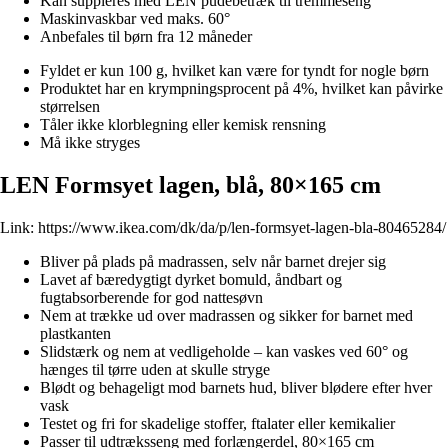
Kan suppleres med LEN pudebetræk til tremmeseng
Maskinvaskbar ved maks. 60°
Anbefales til børn fra 12 måneder
Fyldet er kun 100 g, hvilket kan være for tyndt for nogle børn
Produktet har en krympningsprocent på 4%, hvilket kan påvirke
størrelsen
Tåler ikke klorblegning eller kemisk rensning
Må ikke stryges
LEN Formsyet lagen, blå, 80×165 cm
Link:
https://www.ikea.com/dk/da/p/len-formsyet-lagen-bla-80465284/
Bliver på plads på madrassen, selv når barnet drejer sig
Lavet af bæredygtigt dyrket bomuld, åndbart og
fugtabsorberende for god nattesøvn
Nem at trække ud over madrassen og sikker for barnet med
plastkanten
Slidstærk og nem at vedligeholde – kan vaskes ved 60° og
hænges til tørre uden at skulle stryge
Blødt og behageligt mod barnets hud, bliver blødere efter hver
vask
Testet og fri for skadelige stoffer, ftalater eller kemikalier
Passer til udtræksseng med forlængerdel, 80×165 cm