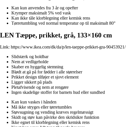
Kan kun anvendes fra 3 år og opefter
Krymper maksimalt 5% ved vask
Kan ikke tåle klorblegning eller kemisk rens
Tørretumbling ved normal temperatur op til maksimalt 80°
LEN Tæppe, prikket, grå, 133×160 cm
Link:
https://www.ikea.com/dk/da/p/len-taeppe-prikket-gra-90453921/
Slidstærk og holdbar
Nem at vedligeholde
Skaber en hyggelig stemning
Blødt at gå på for fødder i alle størrelser
Prikket design tilføjer et sjovt element
Ligger sikkert på plads
Pletafvisende og nem at rengøre
Ingen skadelige stoffer for barnets hud eller sundhed
Kan kun vaskes i hånden
Må ikke stryges eller tørretumbles
Støvsugning og vending kræves regelmæssigt
Skidt og støv kan påvirke den skridsikre funktion
Ikke egnet til klorblegning eller kemisk rens