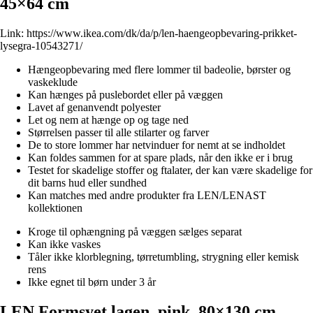
45×64 cm
Link:
https://www.ikea.com/dk/da/p/len-haengeopbevaring-prikket-
lysegra-10543271/
Hængeopbevaring med flere lommer til badeolie, børster og
vaskeklude
Kan hænges på puslebordet eller på væggen
Lavet af genanvendt polyester
Let og nem at hænge op og tage ned
Størrelsen passer til alle stilarter og farver
De to store lommer har netvinduer for nemt at se indholdet
Kan foldes sammen for at spare plads, når den ikke er i brug
Testet for skadelige stoffer og ftalater, der kan være skadelige for
dit barns hud eller sundhed
Kan matches med andre produkter fra LEN/LENAST
kollektionen
Kroge til ophængning på væggen sælges separat
Kan ikke vaskes
Tåler ikke klorblegning, tørretumbling, strygning eller kemisk
rens
Ikke egnet til børn under 3 år
LEN Formsyet lagen, pink, 80×130 cm