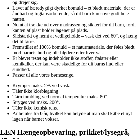
og drejer sig.
Lavet af bæredygtigt dyrket bomuld – et blødt materiale, der er
åndbart og fugtabsorberende, så dit barn kan sove godt hele
natten.
Nemt at trække ud over madrassen og sikkert for dit barn, fordi
kanten af plast holder lagenet på plads.
Slidstærkt og nemt at vedligeholde – vask det ved 60°, og hæng
det til tørre.
Fremstillet af 100% bomuld – et naturmateriale, der føles blødt
mod barnets hud og blir blødere efter hver vask.
Er blevet testet og indeholder ikke stoffer, ftalater eller
kemikalier, der kan være skadelige for dit barns hud eller
sundhed.
Passer til alle vores børnesenge.
Krymper maks. 5% ved vask.
Tåler ikke klorblegning.
Tørretumbling ved normal temperatur maks. 80°.
Stryges ved maks. 200°.
Tåler ikke kemisk rens.
Anbefales fra 0 år, hvilket kan betyde at man skal købe et nyt
lagen når barnet vokser.
LEN Hængeopbevaring, prikket/lysegrå,