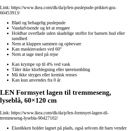
Link:
https://www.ikea.com/dk/da/p/len-puslepude-prikket-gra-
60453913/
Blød og behagelig puslepude
Vandafvisende og let at rengøre
Holdbar overflade uden skadelige stoffer for barnets hud eller
sundhed
Nem at klappen sammen og opbevare
Kan maskinvaskes ved 60°
Nem at tage med på rejse
Kan krympe op til 4% ved vask
Tåler ikke klorblegning eller tørretumbling
Må ikke stryges eller kemisk renses
Kan kun anvendes fra 0 år
LEN Formsyet lagen til tremmeseng,
lyseblå, 60×120 cm
Link:
https://www.ikea.com/dk/da/p/len-formsyet-lagen-til-
tremmeseng-lysebla-90427102/
Elastikken holder lagnet på plads, også selvom dit barn vender