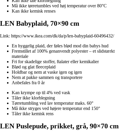
Kan ikke tåle klorblegning
Må ikke tørretumbles ved høj temperatur over 80°C
Kan ikke kemisk renses
LEN Babyplaid, 70×90 cm
Link:
https://www.ikea.com/dk/da/p/len-babyplaid-60496432/
En hyggelig plaid, der føles blød mod din babys hud
Fremstillet af 100% genanvendt polyester – et slidstærkt
materiale
Fri for skadelige stoffer, ftalater eller kemikalier
Blød og glat fleeceplaid
Holdbar og nem at vaske igen og igen
Nem at pakke sammen og transportere
Anbefales fra 0 år
Kan krympe op til 4% ved vask
Tåler ikke klorblegning
Tørretumbling ved lav temperatur maks. 60°
Må ikke stryges ved højere temperatur end 150°
Tåler ikke kemisk rens
LEN Puslepude, prikket, grå, 90×70 cm