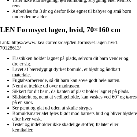
Tåler ikke klorblegning, tørretumbling, strygning eller kemisk
rens
Anbefales fra 3 år og derfor ikke egnet til babyer og små børn
under denne alder
LEN Formsyet lagen, hvid, 70×160 cm
Link:
https://www.ikea.com/dk/da/p/len-formsyet-lagen-hvid-
70128613/
Elastikken holder lagnet på plads, selvom dit barn vender og
drejer sig.
Lavet af bæredygtigt dyrket bomuld, et blødt og åndbart
materiale.
Fugtabsorberende, så dit barn kan sove godt hele natten.
Nemt at trække ud over madrassen.
Sikkert for dit barn, da kanten af plast holder lagnet på plads.
Slidstærkt og nemt at vedligeholde, kan vaskes ved 60° og tørres
på en snor.
Ser pænt og glat ud uden at skulle stryges.
Bomuldsmaterialet føles blødt mod barnets hud og bliver blødere
efter hver vask.
Testet og indeholder ikke skadelige stoffer, ftalater eller
kemikalier.