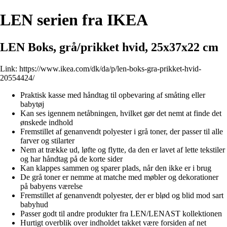
LEN serien fra IKEA
LEN Boks, grå/prikket hvid, 25x37x22 cm
Link:
https://www.ikea.com/dk/da/p/len-boks-gra-prikket-hvid-
20554424/
Praktisk kasse med håndtag til opbevaring af småting eller
babytøj
Kan ses igennem netåbningen, hvilket gør det nemt at finde det
ønskede indhold
Fremstillet af genanvendt polyester i grå toner, der passer til alle
farver og stilarter
Nem at trække ud, løfte og flytte, da den er lavet af lette tekstiler
og har håndtag på de korte sider
Kan klappes sammen og sparer plads, når den ikke er i brug
De grå toner er nemme at matche med møbler og dekorationer
på babyens værelse
Fremstillet af genanvendt polyester, der er blød og blid mod sart
babyhud
Passer godt til andre produkter fra LEN/LENAST kollektionen
Hurtigt overblik over indholdet takket være forsiden af net