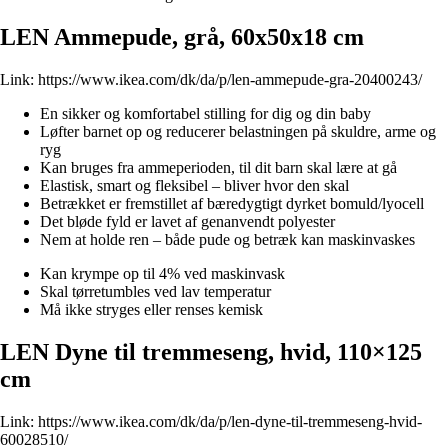
LEN Ammepude, grå, 60x50x18 cm
Link:
https://www.ikea.com/dk/da/p/len-ammepude-gra-20400243/
En sikker og komfortabel stilling for dig og din baby
Løfter barnet op og reducerer belastningen på skuldre, arme og
ryg
Kan bruges fra ammeperioden, til dit barn skal lære at gå
Elastisk, smart og fleksibel – bliver hvor den skal
Betrækket er fremstillet af bæredygtigt dyrket bomuld/lyocell
Det bløde fyld er lavet af genanvendt polyester
Nem at holde ren – både pude og betræk kan maskinvaskes
Kan krympe op til 4% ved maskinvask
Skal tørretumbles ved lav temperatur
Må ikke stryges eller renses kemisk
LEN Dyne til tremmeseng, hvid, 110×125
cm
Link:
https://www.ikea.com/dk/da/p/len-dyne-til-tremmeseng-hvid-
60028510/