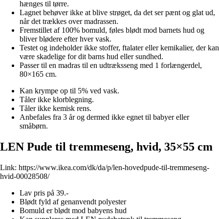
hænges til tørre.
Lagnet behøver ikke at blive strøget, da det ser pænt og glat ud,
når det trækkes over madrassen.
Fremstillet af 100% bomuld, føles blødt mod barnets hud og
bliver blødere efter hver vask.
Testet og indeholder ikke stoffer, ftalater eller kemikalier, der kan
være skadelige for dit barns hud eller sundhed.
Passer til en madras til en udtræksseng med 1 forlængerdel,
80×165 cm.
Kan krympe op til 5% ved vask.
Tåler ikke klorblegning.
Tåler ikke kemisk rens.
Anbefales fra 3 år og dermed ikke egnet til babyer eller
småbørn.
LEN Pude til tremmeseng, hvid, 35×55 cm
Link:
https://www.ikea.com/dk/da/p/len-hovedpude-til-tremmeseng-
hvid-00028508/
Lav pris på 39.-
Blødt fyld af genanvendt polyester
Bomuld er blødt mod babyens hud