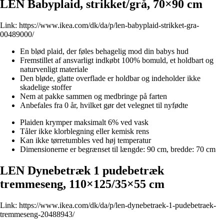
LEN Babyplaid, strikket/grå, 70×90 cm
Link:
https://www.ikea.com/dk/da/p/len-babyplaid-strikket-gra-
00489000/
En blød plaid, der føles behagelig mod din babys hud
Fremstillet af ansvarligt indkøbt 100% bomuld, et holdbart og
naturvenligt materiale
Den bløde, glatte overflade er holdbar og indeholder ikke
skadelige stoffer
Nem at pakke sammen og medbringe på farten
Anbefales fra 0 år, hvilket gør det velegnet til nyfødte
Plaiden krymper maksimalt 6% ved vask
Tåler ikke klorblegning eller kemisk rens
Kan ikke tørretumbles ved høj temperatur
Dimensionerne er begrænset til længde: 90 cm, bredde: 70 cm
LEN Dynebetræk 1 pudebetræk
tremmeseng, 110×125/35×55 cm
Link:
https://www.ikea.com/dk/da/p/len-dynebetraek-1-pudebetraek-
tremmeseng-20488943/