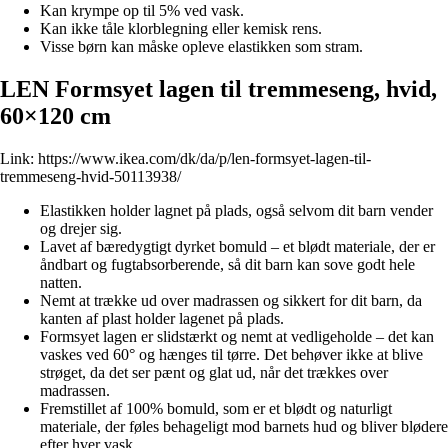
Kan krympe op til 5% ved vask.
Kan ikke tåle klorblegning eller kemisk rens.
Visse børn kan måske opleve elastikken som stram.
LEN Formsyet lagen til tremmeseng, hvid,
60×120 cm
Link:
https://www.ikea.com/dk/da/p/len-formsyet-lagen-til-
tremmeseng-hvid-50113938/
Elastikken holder lagnet på plads, også selvom dit barn vender
og drejer sig.
Lavet af bæredygtigt dyrket bomuld – et blødt materiale, der er
åndbart og fugtabsorberende, så dit barn kan sove godt hele
natten.
Nemt at trække ud over madrassen og sikkert for dit barn, da
kanten af plast holder lagenet på plads.
Formsyet lagen er slidstærkt og nemt at vedligeholde – det kan
vaskes ved 60° og hænges til tørre. Det behøver ikke at blive
strøget, da det ser pænt og glat ud, når det trækkes over
madrassen.
Fremstillet af 100% bomuld, som er et blødt og naturligt
materiale, der føles behageligt mod barnets hud og bliver blødere
efter hver vask.