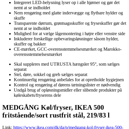
Integreret LED-belysning lyser op i alle hjørner og gør det
nemt at se indholdet
Nem rengøring med glatte indervægge og flytbare hylder og
skuffe
Transparente dørrum, grøntsagsskuffer og fryseskuffer gør det
nemt at se indholdet
Mulighed for at vælge lågemontering i højre eller venstre side
Inkluderer forskellige opbevaringsløsninger såsom hylder,
skuffer og bakker
CE-mærket, GCC-overensstemmelsesmærket og Marokko-
overensstemmelsesmærket
Skal suppleres med UTRUSTA hængsler 95°, som sælges
separat
Stel, døre, sokkel og greb sælges separat
Kontinuerlig rengøring anbefales for at opretholde hygiejnen
Kontrol og rengøring af dørens tætningslister er nødvendig
Undgå brug af opløsningsmidler eller slibende produkter på
køleskabets/fryserens dele
MEDGÅNG Køl/fryser, IKEA 500
fritstående/sort rustfrit stål, 219/83 l
Link:
https://www.ikea.com/dk/da/p/medgang-kol-fryser-ikea-500-