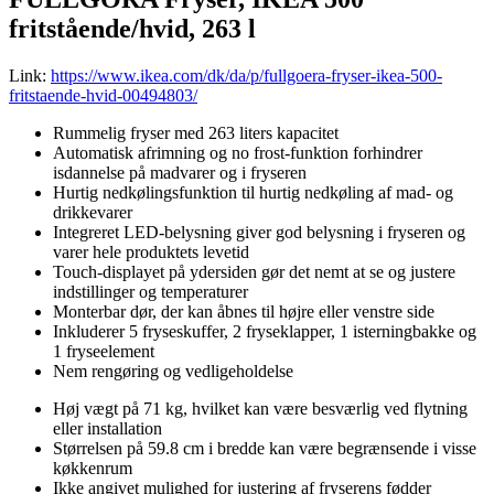
fritstående/hvid, 263 l
Link:
https://www.ikea.com/dk/da/p/fullgoera-fryser-ikea-500-
fritstaende-hvid-00494803/
Rummelig fryser med 263 liters kapacitet
Automatisk afrimning og no frost-funktion forhindrer
isdannelse på madvarer og i fryseren
Hurtig nedkølingsfunktion til hurtig nedkøling af mad- og
drikkevarer
Integreret LED-belysning giver god belysning i fryseren og
varer hele produktets levetid
Touch-displayet på ydersiden gør det nemt at se og justere
indstillinger og temperaturer
Monterbar dør, der kan åbnes til højre eller venstre side
Inkluderer 5 fryseskuffer, 2 fryseklapper, 1 isterningbakke og
1 fryseelement
Nem rengøring og vedligeholdelse
Høj vægt på 71 kg, hvilket kan være besværlig ved flytning
eller installation
Størrelsen på 59.8 cm i bredde kan være begrænsende i visse
køkkenrum
Ikke angivet mulighed for justering af fryserens fødder