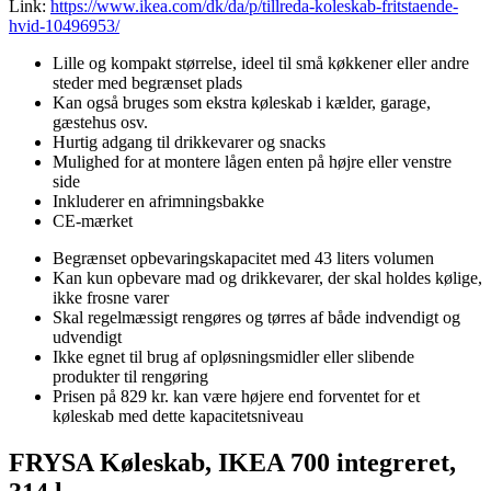
Link:
https://www.ikea.com/dk/da/p/tillreda-koleskab-fritstaende-
hvid-10496953/
Lille og kompakt størrelse, ideel til små køkkener eller andre
steder med begrænset plads
Kan også bruges som ekstra køleskab i kælder, garage,
gæstehus osv.
Hurtig adgang til drikkevarer og snacks
Mulighed for at montere lågen enten på højre eller venstre
side
Inkluderer en afrimningsbakke
CE-mærket
Begrænset opbevaringskapacitet med 43 liters volumen
Kan kun opbevare mad og drikkevarer, der skal holdes kølige,
ikke frosne varer
Skal regelmæssigt rengøres og tørres af både indvendigt og
udvendigt
Ikke egnet til brug af opløsningsmidler eller slibende
produkter til rengøring
Prisen på 829 kr. kan være højere end forventet for et
køleskab med dette kapacitetsniveau
FRYSA Køleskab, IKEA 700 integreret,