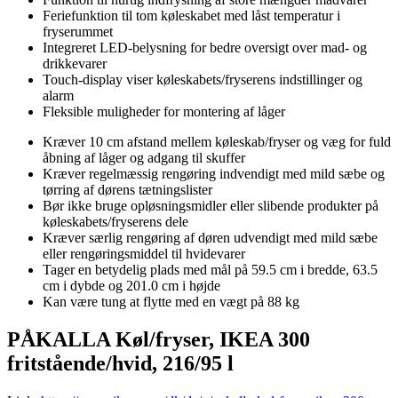
Feriefunktion til tom køleskabet med låst temperatur i
fryserummet
Integreret LED-belysning for bedre oversigt over mad- og
drikkevarer
Touch-display viser køleskabets/fryserens indstillinger og
alarm
Fleksible muligheder for montering af låger
Kræver 10 cm afstand mellem køleskab/fryser og væg for fuld
åbning af låger og adgang til skuffer
Kræver regelmæssig rengøring indvendigt med mild sæbe og
tørring af dørens tætningslister
Bør ikke bruge opløsningsmidler eller slibende produkter på
køleskabets/fryserens dele
Kræver særlig rengøring af døren udvendigt med mild sæbe
eller rengøringsmiddel til hvidevarer
Tager en betydelig plads med mål på 59.5 cm i bredde, 63.5
cm i dybde og 201.0 cm i højde
Kan være tung at flytte med en vægt på 88 kg
PÅKALLA Køl/fryser, IKEA 300
fritstående/hvid, 216/95 l