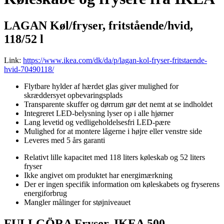
LAGAN Køl/fryser, fritstående/hvid,
118/52 l
Link:
https://www.ikea.com/dk/da/p/lagan-kol-fryser-fritstaende-
hvid-70490118/
Flytbare hylder af hærdet glas giver mulighed for
skræddersyet opbevaringsplads
Transparente skuffer og dørrum gør det nemt at se indholdet
Integreret LED-belysning lyser op i alle hjørner
Lang levetid og vedligeholdelsesfri LED-pære
Mulighed for at montere lågerne i højre eller venstre side
Leveres med 5 års garanti
Relativt lille kapacitet med 118 liters køleskab og 52 liters
fryser
Ikke angivet om produktet har energimærkning
Der er ingen specifik information om køleskabets og fryserens
energiforbrug
Mangler målinger for støjniveauet
FULLGÖRA Fryser, IKEA 500