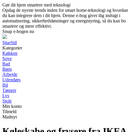
Gør dit hjem smartere med teknologi
Opdag de nyeste trends inden for smart home-teknologi og hvordan
du kan integrere dem i dit hjem. Denne e-bog giver dig indsigt i
automatisering, sikkerhedsløsninger og energistyring, så du kan bo
smartere og mere effektivt.
Snup e-bogen nu
StueStil
Kategorier
Køkken
Sove
Bad
Børn
Arbejde
Udendørs
Bil
Tømrer
Lys
Stole
Min konto
Tilmeld
Mailnyt
Køleskabe og frysere fra IKEA