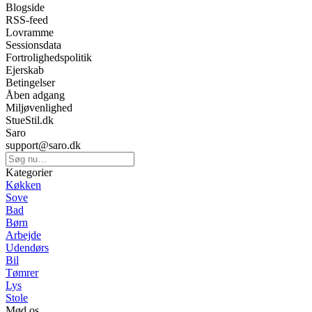
Blogside
RSS-feed
Lovramme
Sessionsdata
Fortrolighedspolitik
Ejerskab
Betingelser
Åben adgang
Miljøvenlighed
StueStil.dk
Saro
support@saro.dk
Kategorier
Køkken
Sove
Bad
Børn
Arbejde
Udendørs
Bil
Tømrer
Lys
Stole
Mød os