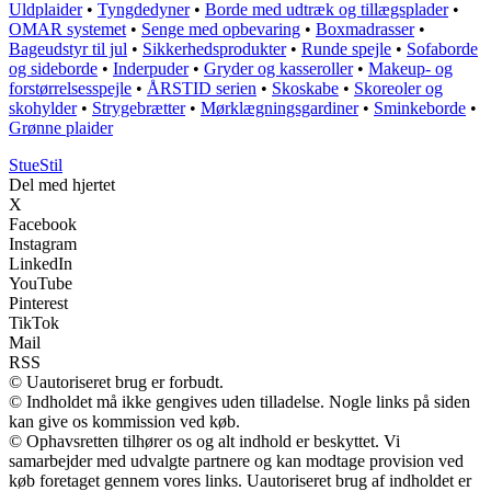
Uldplaider
•
Tyngdedyner
•
Borde med udtræk og tillægsplader
•
OMAR systemet
•
Senge med opbevaring
•
Boxmadrasser
•
Bageudstyr til jul
•
Sikkerhedsprodukter
•
Runde spejle
•
Sofaborde
og sideborde
•
Inderpuder
•
Gryder og kasseroller
•
Makeup- og
forstørrelsesspejle
•
ÅRSTID serien
•
Skoskabe
•
Skoreoler og
skohylder
•
Strygebrætter
•
Mørklægningsgardiner
•
Sminkeborde
•
Grønne plaider
StueStil
Del med hjertet
X
Facebook
Instagram
LinkedIn
YouTube
Pinterest
TikTok
Mail
RSS
© Uautoriseret brug er forbudt.
© Indholdet må ikke gengives uden tilladelse. Nogle links på siden
kan give os kommission ved køb.
© Ophavsretten tilhører os og alt indhold er beskyttet. Vi
samarbejder med udvalgte partnere og kan modtage provision ved
køb foretaget gennem vores links. Uautoriseret brug af indholdet er