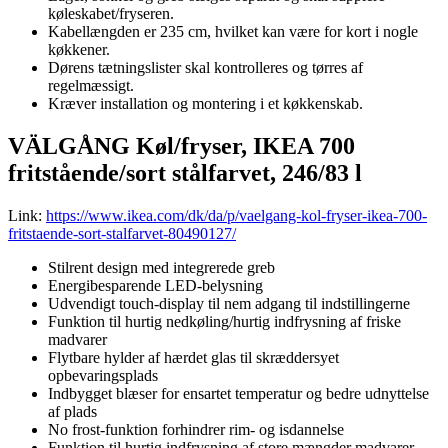
køleskabet/fryseren.
Kabellængden er 235 cm, hvilket kan være for kort i nogle
køkkener.
Dørens tætningslister skal kontrolleres og tørres af
regelmæssigt.
Kræver installation og montering i et køkkenskab.
VÄLGÅNG Køl/fryser, IKEA 700
fritstående/sort stålfarvet, 246/83 l
Link:
https://www.ikea.com/dk/da/p/vaelgang-kol-fryser-ikea-700-
fritstaende-sort-stalfarvet-80490127/
Stilrent design med integrerede greb
Energibesparende LED-belysning
Udvendigt touch-display til nem adgang til indstillingerne
Funktion til hurtig nedkøling/hurtig indfrysning af friske
madvarer
Flytbare hylder af hærdet glas til skræddersyet
opbevaringsplads
Indbygget blæser for ensartet temperatur og bedre udnyttelse
af plads
No frost-funktion forhindrer rim- og isdannelse
Funktion til hurtig indfrysning af store mængder madvarer