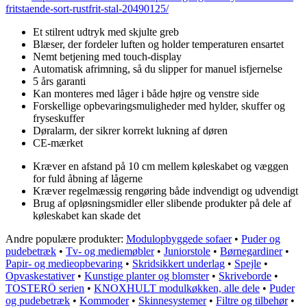
fritstaende-sort-rustfrit-stal-20490125/
Et stilrent udtryk med skjulte greb
Blæser, der fordeler luften og holder temperaturen ensartet
Nemt betjening med touch-display
Automatisk afrimning, så du slipper for manuel isfjernelse
5 års garanti
Kan monteres med låger i både højre og venstre side
Forskellige opbevaringsmuligheder med hylder, skuffer og
fryseskuffer
Døralarm, der sikrer korrekt lukning af døren
CE-mærket
Kræver en afstand på 10 cm mellem køleskabet og væggen
for fuld åbning af lågerne
Kræver regelmæssig rengøring både indvendigt og udvendigt
Brug af opløsningsmidler eller slibende produkter på dele af
køleskabet kan skade det
Andre populære produkter:
Modulopbyggede sofaer
•
Puder og
pudebetræk
•
Tv- og mediemøbler
•
Juniorstole
•
Børnegardiner
•
Papir- og medieopbevaring
•
Skridsikkert underlag
•
Spejle
•
Opvaskestativer
•
Kunstige planter og blomster
•
Skriveborde
•
TOSTERÖ serien
•
KNOXHULT modulkøkken, alle dele
•
Puder
og pudebetræk
•
Kommoder
•
Skinnesystemer
•
Filtre og tilbehør
•