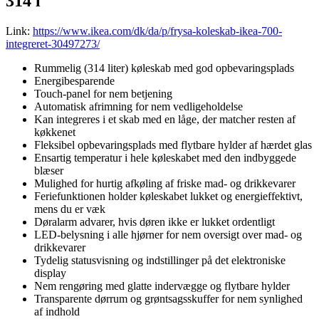
314 l
Link:
https://www.ikea.com/dk/da/p/frysa-koleskab-ikea-700-
integreret-30497273/
Rummelig (314 liter) køleskab med god opbevaringsplads
Energibesparende
Touch-panel for nem betjening
Automatisk afrimning for nem vedligeholdelse
Kan integreres i et skab med en låge, der matcher resten af
køkkenet
Fleksibel opbevaringsplads med flytbare hylder af hærdet glas
Ensartig temperatur i hele køleskabet med den indbyggede
blæser
Mulighed for hurtig afkøling af friske mad- og drikkevarer
Feriefunktionen holder køleskabet lukket og energieffektivt,
mens du er væk
Døralarm advarer, hvis døren ikke er lukket ordentligt
LED-belysning i alle hjørner for nem oversigt over mad- og
drikkevarer
Tydelig statusvisning og indstillinger på det elektroniske
display
Nem rengøring med glatte indervægge og flytbare hylder
Transparente dørrum og grøntsagsskuffer for nem synlighed
af indhold