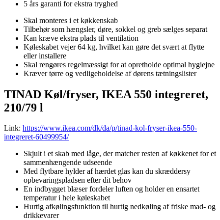
5 års garanti for ekstra tryghed
Skal monteres i et køkkenskab
Tilbehør som hængsler, døre, sokkel og greb sælges separat
Kan kræve ekstra plads til ventilation
Køleskabet vejer 64 kg, hvilket kan gøre det svært at flytte
eller installere
Skal rengøres regelmæssigt for at opretholde optimal hygiejne
Kræver tørre og vedligeholdelse af dørens tætningslister
TINAD Køl/fryser, IKEA 550 integreret,
210/79 l
Link:
https://www.ikea.com/dk/da/p/tinad-kol-fryser-ikea-550-
integreret-60499954/
Skjult i et skab med låge, der matcher resten af køkkenet for et
sammenhængende udseende
Med flytbare hylder af hærdet glas kan du skræddersy
opbevaringspladsen efter dit behov
En indbygget blæser fordeler luften og holder en ensartet
temperatur i hele køleskabet
Hurtig afkølingsfunktion til hurtig nedkøling af friske mad- og
drikkevarer