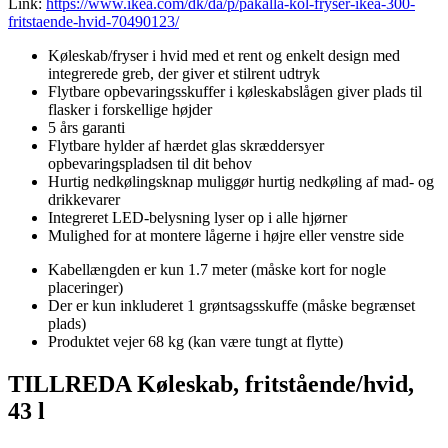
Link:
https://www.ikea.com/dk/da/p/pakalla-kol-fryser-ikea-300-
fritstaende-hvid-70490123/
Køleskab/fryser i hvid med et rent og enkelt design med
integrerede greb, der giver et stilrent udtryk
Flytbare opbevaringsskuffer i køleskabslågen giver plads til
flasker i forskellige højder
5 års garanti
Flytbare hylder af hærdet glas skræddersyer
opbevaringspladsen til dit behov
Hurtig nedkølingsknap muliggør hurtig nedkøling af mad- og
drikkevarer
Integreret LED-belysning lyser op i alle hjørner
Mulighed for at montere lågerne i højre eller venstre side
Kabellængden er kun 1.7 meter (måske kort for nogle
placeringer)
Der er kun inkluderet 1 grøntsagsskuffe (måske begrænset
plads)
Produktet vejer 68 kg (kan være tungt at flytte)
TILLREDA Køleskab, fritstående/hvid,
43 l