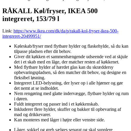
RÅKALL Køl/fryser, IKEA 500
integreret, 153/79 l
Link:
https://www.ikea.com/dk/da/p/rakall-kol-fryser-ikea-500-
integreret-20499951/
Køleskab/fryser med flytbare hylder og flaskehylde, så du kan
tilpasse pladsen efter dit behov.
Giver dit køkken et sammenhængende udseende ved at skjule
det i et skab med en låge, der matcher resten af køkkenet.
Med flytbare hylder af hærdet glas kan du skræddersy
opbevaringspladsen, så den matcher dit behov, og designe en
fleksibel løsning.
Integreret LED-belysning, der lyser op i alle hjørner og gør
det nemt at se indholdet.
Nem rengøring med glatte indervægge, flytbare hylder og rum
i døren.
Fuldt integreret og passer ind i et køkkenskab.
Inkluderer flere hylder, skuffer og bakker til opbevaring af
mad og drikkevarer.
Kan monteres med låger i højre eller venstre side.
Låger, sokkel og greb sælges separat og skal supplere