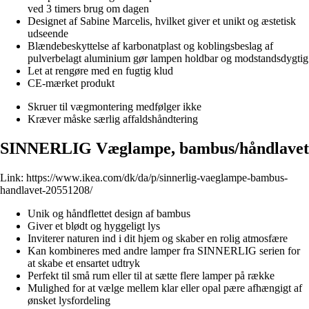
ved 3 timers brug om dagen
Designet af Sabine Marcelis, hvilket giver et unikt og æstetisk
udseende
Blændebeskyttelse af karbonatplast og koblingsbeslag af
pulverbelagt aluminium gør lampen holdbar og modstandsdygtig
Let at rengøre med en fugtig klud
CE-mærket produkt
Skruer til vægmontering medfølger ikke
Kræver måske særlig affaldshåndtering
SINNERLIG Væglampe, bambus/håndlavet
Link:
https://www.ikea.com/dk/da/p/sinnerlig-vaeglampe-bambus-
handlavet-20551208/
Unik og håndflettet design af bambus
Giver et blødt og hyggeligt lys
Inviterer naturen ind i dit hjem og skaber en rolig atmosfære
Kan kombineres med andre lamper fra SINNERLIG serien for
at skabe et ensartet udtryk
Perfekt til små rum eller til at sætte flere lamper på række
Mulighed for at vælge mellem klar eller opal pære afhængigt af
ønsket lysfordeling