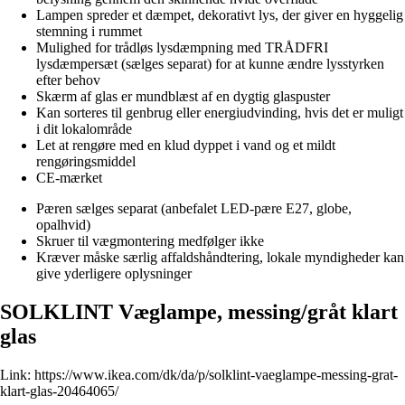
Lampen spreder et dæmpet, dekorativt lys, der giver en hyggelig
stemning i rummet
Mulighed for trådløs lysdæmpning med TRÅDFRI
lysdæmpersæt (sælges separat) for at kunne ændre lysstyrken
efter behov
Skærm af glas er mundblæst af en dygtig glaspuster
Kan sorteres til genbrug eller energiudvinding, hvis det er muligt
i dit lokalområde
Let at rengøre med en klud dyppet i vand og et mildt
rengøringsmiddel
CE-mærket
Pæren sælges separat (anbefalet LED-pære E27, globe,
opalhvid)
Skruer til vægmontering medfølger ikke
Kræver måske særlig affaldshåndtering, lokale myndigheder kan
give yderligere oplysninger
SOLKLINT Væglampe, messing/gråt klart
glas
Link:
https://www.ikea.com/dk/da/p/solklint-vaeglampe-messing-grat-
klart-glas-20464065/