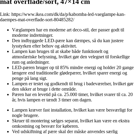
mat overflade/sort, 47×14 cm
Link:
https://www.ikea.com/dk/da/p/kabomba-led-vaeglampe-kan-
daempes-mat-overflade-sort-80485282/
Væglampen har en moderne art deco-stil, der passer godt til
moderne indretninger.
Den indbyggede LED-pære kan dæmpes, så du kan justere
lysstyrken efter behov og aktivitet.
Lampen kan bruges til at skabe både funktionelt og
atmosfæriske belysning, hvilket gør den velegnet til forskellige
rum og anledninger.
LED-pæren bruger op til 85% mindre energi og holder 20 gange
længere end traditionelle glødepærer, hvilket sparer energi og
penge på lang sigt.
Lampen er testet og godkendt til brug i badeværelser, hvilket gør
den sikker at bruge i dette område.
Pæren har en levetid på ca. 25.000 timer, hvilket svarer til ca. 20
år, hvis lampen er tændt 3 timer om dagen.
Lampen kræver fast installation, hvilket kan være besværligt for
nogle brugere.
Skruer til montering sælges separat, hvilket kan være en ekstra
omkostning og besvær for køberen.
Ved udskiftning af pære skal der måske anvendes særlig