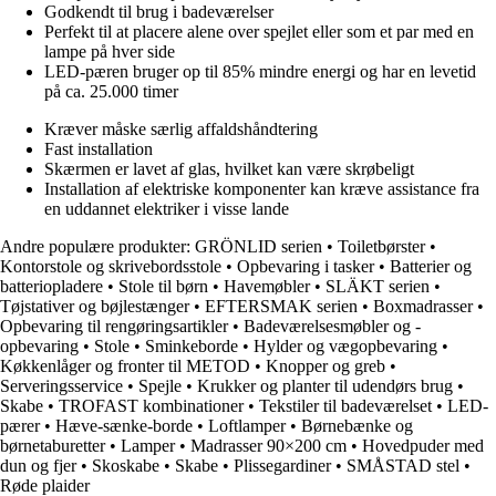
Godkendt til brug i badeværelser
Perfekt til at placere alene over spejlet eller som et par med en
lampe på hver side
LED-pæren bruger op til 85% mindre energi og har en levetid
på ca. 25.000 timer
Kræver måske særlig affaldshåndtering
Fast installation
Skærmen er lavet af glas, hvilket kan være skrøbeligt
Installation af elektriske komponenter kan kræve assistance fra
en uddannet elektriker i visse lande
Andre populære produkter:
GRÖNLID serien
•
Toiletbørster
•
Kontorstole og skrivebordsstole
•
Opbevaring i tasker
•
Batterier og
batteriopladere
•
Stole til børn
•
Havemøbler
•
SLÄKT serien
•
Tøjstativer og bøjlestænger
•
EFTERSMAK serien
•
Boxmadrasser
•
Opbevaring til rengøringsartikler
•
Badeværelsesmøbler og -
opbevaring
•
Stole
•
Sminkeborde
•
Hylder og vægopbevaring
•
Køkkenlåger og fronter til METOD
•
Knopper og greb
•
Serveringsservice
•
Spejle
•
Krukker og planter til udendørs brug
•
Skabe
•
TROFAST kombinationer
•
Tekstiler til badeværelset
•
LED-
pærer
•
Hæve-sænke-borde
•
Loftlamper
•
Børnebænke og
børnetaburetter
•
Lamper
•
Madrasser 90×200 cm
•
Hovedpuder med
dun og fjer
•
Skoskabe
•
Skabe
•
Plissegardiner
•
SMÅSTAD stel
•
Røde plaider