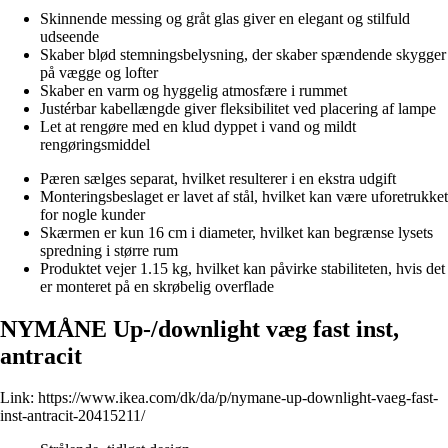
Skinnende messing og gråt glas giver en elegant og stilfuld
udseende
Skaber blød stemningsbelysning, der skaber spændende skygger
på vægge og lofter
Skaber en varm og hyggelig atmosfære i rummet
Justérbar kabellængde giver fleksibilitet ved placering af lampe
Let at rengøre med en klud dyppet i vand og mildt
rengøringsmiddel
Pæren sælges separat, hvilket resulterer i en ekstra udgift
Monteringsbeslaget er lavet af stål, hvilket kan være uforetrukket
for nogle kunder
Skærmen er kun 16 cm i diameter, hvilket kan begrænse lysets
spredning i større rum
Produktet vejer 1.15 kg, hvilket kan påvirke stabiliteten, hvis det
er monteret på en skrøbelig overflade
NYMÅNE Up-/downlight væg fast inst,
antracit
Link:
https://www.ikea.com/dk/da/p/nymane-up-downlight-vaeg-fast-
inst-antracit-20415211/