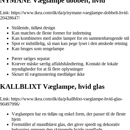
NYMÅNE Væglampe dobbelt, hvid
Link:
https://www.ikea.com/dk/da/p/nymane-vaeglampe-dobbelt-hvid-
20428647/
Strålende, tidløst design
Kan matches de fleste former for indretning
Kan kombineres med andre lamper for en sammenhængende stil
Spot er indstillelig, så man kan pege lyset i den ønskede retning
Kan bruges som sengelampe
Pærer sælges separat
Kræver måske særlig affaldshåndtering. Kontakt de lokale
myndigheder for at få flere oplysninger
Skruer til vægmontering medfølger ikke
KALLBLIXT Væglampe, hvid glas
Link:
https://www.ikea.com/dk/da/p/kallblixt-vaeglampe-hvid-glas-
90497996/
Væglampen har en tidløs og enkel form, der passer til de fleste
hjem
Fremstillet af mundblæst glas, der giver spredt og dekorativ
belysning gennem den skinnende hvide overflade