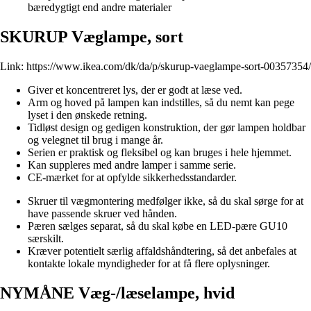
bæredygtigt end andre materialer
SKURUP Væglampe, sort
Link:
https://www.ikea.com/dk/da/p/skurup-vaeglampe-sort-00357354/
Giver et koncentreret lys, der er godt at læse ved.
Arm og hoved på lampen kan indstilles, så du nemt kan pege
lyset i den ønskede retning.
Tidløst design og gedigen konstruktion, der gør lampen holdbar
og velegnet til brug i mange år.
Serien er praktisk og fleksibel og kan bruges i hele hjemmet.
Kan suppleres med andre lamper i samme serie.
CE-mærket for at opfylde sikkerhedsstandarder.
Skruer til vægmontering medfølger ikke, så du skal sørge for at
have passende skruer ved hånden.
Pæren sælges separat, så du skal købe en LED-pære GU10
særskilt.
Kræver potentielt særlig affaldshåndtering, så det anbefales at
kontakte lokale myndigheder for at få flere oplysninger.
NYMÅNE Væg-/læselampe, hvid