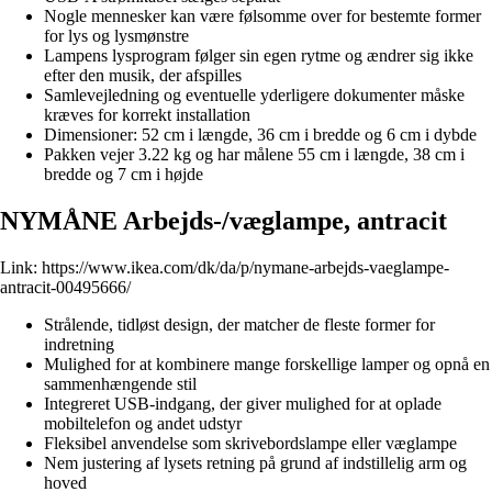
Nogle mennesker kan være følsomme over for bestemte former
for lys og lysmønstre
Lampens lysprogram følger sin egen rytme og ændrer sig ikke
efter den musik, der afspilles
Samlevejledning og eventuelle yderligere dokumenter måske
kræves for korrekt installation
Dimensioner: 52 cm i længde, 36 cm i bredde og 6 cm i dybde
Pakken vejer 3.22 kg og har målene 55 cm i længde, 38 cm i
bredde og 7 cm i højde
NYMÅNE Arbejds-/væglampe, antracit
Link:
https://www.ikea.com/dk/da/p/nymane-arbejds-vaeglampe-
antracit-00495666/
Strålende, tidløst design, der matcher de fleste former for
indretning
Mulighed for at kombinere mange forskellige lamper og opnå en
sammenhængende stil
Integreret USB-indgang, der giver mulighed for at oplade
mobiltelefon og andet udstyr
Fleksibel anvendelse som skrivebordslampe eller væglampe
Nem justering af lysets retning på grund af indstillelig arm og
hoved