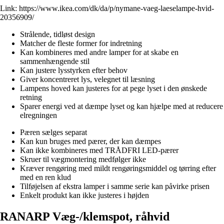
Link:
https://www.ikea.com/dk/da/p/nymane-vaeg-laeselampe-hvid-
20356909/
Strålende, tidløst design
Matcher de fleste former for indretning
Kan kombineres med andre lamper for at skabe en
sammenhængende stil
Kan justere lysstyrken efter behov
Giver koncentreret lys, velegnet til læsning
Lampens hoved kan justeres for at pege lyset i den ønskede
retning
Sparer energi ved at dæmpe lyset og kan hjælpe med at reducere
elregningen
Pæren sælges separat
Kan kun bruges med pærer, der kan dæmpes
Kan ikke kombineres med TRÅDFRI LED-pærer
Skruer til vægmontering medfølger ikke
Kræver rengøring med mildt rengøringsmiddel og tørring efter
med en ren klud
Tilføjelsen af ekstra lamper i samme serie kan påvirke prisen
Enkelt produkt kan ikke justeres i højden
RANARP Væg-/klemspot, råhvid