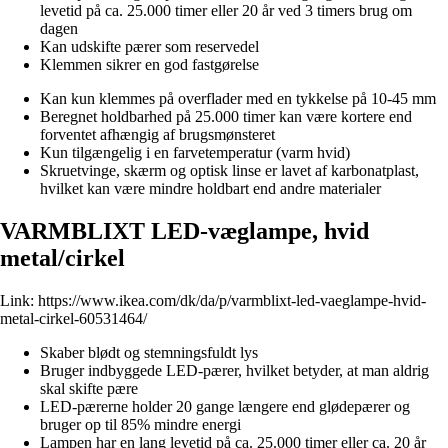
levetid på ca. 25.000 timer eller 20 år ved 3 timers brug om
dagen
Kan udskifte pærer som reservedel
Klemmen sikrer en god fastgørelse
Kan kun klemmes på overflader med en tykkelse på 10-45 mm
Beregnet holdbarhed på 25.000 timer kan være kortere end
forventet afhængig af brugsmønsteret
Kun tilgængelig i en farvetemperatur (varm hvid)
Skruetvinge, skærm og optisk linse er lavet af karbonatplast,
hvilket kan være mindre holdbart end andre materialer
VARMBLIXT LED-væglampe, hvid
metal/cirkel
Link:
https://www.ikea.com/dk/da/p/varmblixt-led-vaeglampe-hvid-
metal-cirkel-60531464/
Skaber blødt og stemningsfuldt lys
Bruger indbyggede LED-pærer, hvilket betyder, at man aldrig
skal skifte pære
LED-pærerne holder 20 gange længere end glødepærer og
bruger op til 85% mindre energi
Lampen har en lang levetid på ca. 25.000 timer eller ca. 20 år