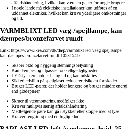
affaldshåndtering, hvilket kan være en gener for nogle brugere.
I nogle lande må elektriske installationer kun udføres af en
uddannet elektriker, hvilket kan kræve yderligere omkostninger
og tid.
VARMBLIXT LED væg-/spejllampe, kan
dæmpes/bronzefarvet rundt
Link:
https://www.ikea.com/dk/da/p/varmblixt-led-vaeg-spejllampe-
kan-daempes-bronzefarvet-rundt-10531541/
Skaber blød og hyggelig stemningsbelysning
Kan dæmpes og tilpasses forskellige lejligheder
LED-lyspære holder i lang tid og kan udskiftes
Sikkerhedsfilm på spejlglaset reducerer risikoen for skader
Bruger LED-pærer, der holder længere og bruger mindre energi
end glødepærer
Skruer til vægmontering medfølger ikke
Kræver muligvis særlig affaldshåndtering
Medfølgende pære kan gå i stykker eller stoppe med at lyse
Kræver rengøring med en fugtig klud
BARLAST LED-loft-/væglampe, hvid, 25