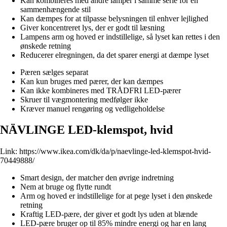
Kan kombineres med andre lamper i samme serie for en
sammenhængende stil
Kan dæmpes for at tilpasse belysningen til enhver lejlighed
Giver koncentreret lys, der er godt til læsning
Lampens arm og hoved er indstillelige, så lyset kan rettes i den
ønskede retning
Reducerer elregningen, da det sparer energi at dæmpe lyset
Pæren sælges separat
Kan kun bruges med pærer, der kan dæmpes
Kan ikke kombineres med TRÅDFRI LED-pærer
Skruer til vægmontering medfølger ikke
Kræver manuel rengøring og vedligeholdelse
NÄVLINGE LED-klemspot, hvid
Link:
https://www.ikea.com/dk/da/p/naevlinge-led-klemspot-hvid-
70449888/
Smart design, der matcher den øvrige indretning
Nem at bruge og flytte rundt
Arm og hoved er indstillelige for at pege lyset i den ønskede
retning
Kraftig LED-pære, der giver et godt lys uden at blænde
LED-pære bruger op til 85% mindre energi og har en lang