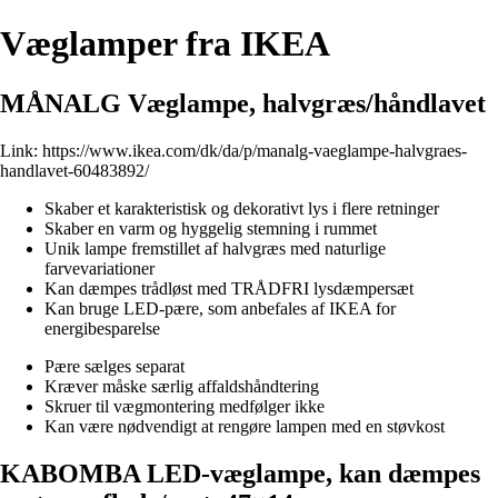
Væglamper fra IKEA
MÅNALG Væglampe, halvgræs/håndlavet
Link:
https://www.ikea.com/dk/da/p/manalg-vaeglampe-halvgraes-
handlavet-60483892/
Skaber et karakteristisk og dekorativt lys i flere retninger
Skaber en varm og hyggelig stemning i rummet
Unik lampe fremstillet af halvgræs med naturlige
farvevariationer
Kan dæmpes trådløst med TRÅDFRI lysdæmpersæt
Kan bruge LED-pære, som anbefales af IKEA for
energibesparelse
Pære sælges separat
Kræver måske særlig affaldshåndtering
Skruer til vægmontering medfølger ikke
Kan være nødvendigt at rengøre lampen med en støvkost
KABOMBA LED-væglampe, kan dæmpes