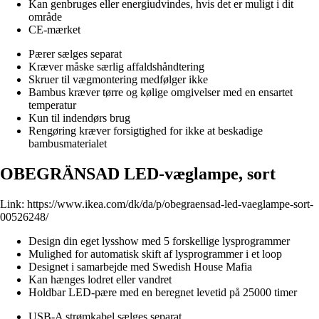
Kan genbruges eller energiudvindes, hvis det er muligt i dit
område
CE-mærket
Pærer sælges separat
Kræver måske særlig affaldshåndtering
Skruer til vægmontering medfølger ikke
Bambus kræver tørre og kølige omgivelser med en ensartet
temperatur
Kun til indendørs brug
Rengøring kræver forsigtighed for ikke at beskadige
bambusmaterialet
OBEGRÄNSAD LED-væglampe, sort
Link:
https://www.ikea.com/dk/da/p/obegraensad-led-vaeglampe-sort-
00526248/
Design din eget lysshow med 5 forskellige lysprogrammer
Mulighed for automatisk skift af lysprogrammer i et loop
Designet i samarbejde med Swedish House Mafia
Kan hænges lodret eller vandret
Holdbar LED-pære med en beregnet levetid på 25000 timer
USB-A strømkabel sælges separat