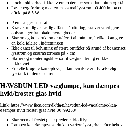
Hoch holdbarhed takket være materialer som aluminium og stål
Lav energiforbrug med en maksimal lysstrøm på 400 lm og en
effekt på 8.5 W
Pære sælges separat
Kræver muligvis særlig affaldshåndtering, kræver yderligere
oplysninger fra lokale myndigheder
Skærm og konstruktion er udført i aluminium, hvilket kan give
en kold følelse i indretningen
Ikke egnet til belysning af større områder på grund af begrænset
lysstrøm og skærmstørrelse på 7 cm
Skruer og monteringstilbehør til vægmontering er ikke
inkluderet
Enkelte brugere kan opleve, at lampen ikke er tilstrækkeligt
lysstærk til deres behov
HAVSDUN LED-væglampe, kan dæmpes
hvid/frostet glas hvid
Link:
https://www.ikea.com/dk/da/p/havsdun-led-vaeglampe-kan-
daempes-hvid-frostet-glas-hvid-30499253/
Skærmen af frostet glas spreder et blødt lys
Lampen kan dæmpes, så du kan variere lysstyrken efter behov