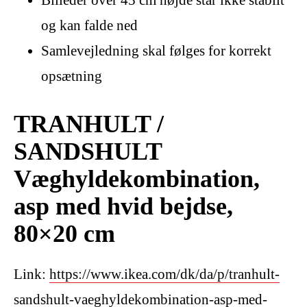
Billeder over 45 cm højde står ikke stabilt
og kan falde ned
Samlevejledning skal følges for korrekt
opsætning
TRANHULT /
SANDSHULT
Væghyldekombination,
asp med hvid bejdse,
80×20 cm
Link:
https://www.ikea.com/dk/da/p/tranhult-
sandshult-vaeghyldekombination-asp-med-