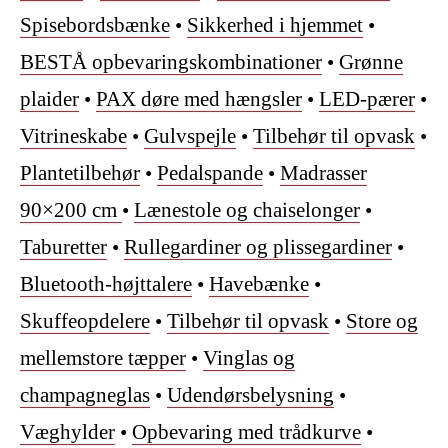
Spisebordsbænke
•
Sikkerhed i hjemmet
•
BESTÅ opbevaringskombinationer
•
Grønne
plaider
•
PAX døre med hængsler
•
LED-pærer
•
Vitrineskabe
•
Gulvspejle
•
Tilbehør til opvask
•
Plantetilbehør
•
Pedalspande
•
Madrasser
90×200 cm
•
Lænestole og chaiselonger
•
Taburetter
•
Rullegardiner og plissegardiner
•
Bluetooth-højttalere
•
Havebænke
•
Skuffeopdelere
•
Tilbehør til opvask
•
Store og
mellemstore tæpper
•
Vinglas og
champagneglas
•
Udendørsbelysning
•
Væghylder
•
Opbevaring med trådkurve
•