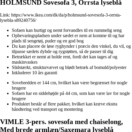
HOLMSUND Sovesofa 3, Orrsta lyseblå
Link:
https://www.ikea.com/dk/da/p/holmsund-sovesofa-3-orrsta-
lysebla-s89240756/
Sofaen kan hurtigt og nemt forvandles til en rummelig seng
Opbevaringspladsen under sædet er nem at komme til og har
plads til sengetøj, puder og en god bog
Du kan placere de løse ryghynder i præcis den vinkel, du vil, og
tilpasse sædets dybde og rygstøtten, så de passer til dig
Betrækket er nemt at holde rent, fordi det kan tages af og
maskinvaskes
Slidstærkt, strukturvævet og blødt betræk af bomuld/polyester
Inkluderer 10 års garanti
Sovebredden er 144 cm, hvilket kan være begrænset for nogle
brugere
Sofaen har en siddehøjde på 44 cm, som kan være lav for nogle
brugere
Produktet består af flere pakker, hvilket kan kræve ekstra
håndtering ved transport og montering
VIMLE 3-pers. sovesofa med chaiselong,
Med brede armlæn/Saxemara lyseblå