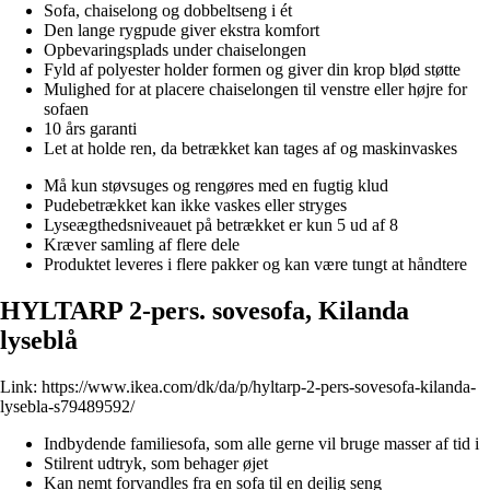
Sofa, chaiselong og dobbeltseng i ét
Den lange rygpude giver ekstra komfort
Opbevaringsplads under chaiselongen
Fyld af polyester holder formen og giver din krop blød støtte
Mulighed for at placere chaiselongen til venstre eller højre for
sofaen
10 års garanti
Let at holde ren, da betrækket kan tages af og maskinvaskes
Må kun støvsuges og rengøres med en fugtig klud
Pudebetrækket kan ikke vaskes eller stryges
Lyseægthedsniveauet på betrækket er kun 5 ud af 8
Kræver samling af flere dele
Produktet leveres i flere pakker og kan være tungt at håndtere
HYLTARP 2-pers. sovesofa, Kilanda
lyseblå
Link:
https://www.ikea.com/dk/da/p/hyltarp-2-pers-sovesofa-kilanda-
lysebla-s79489592/
Indbydende familiesofa, som alle gerne vil bruge masser af tid i
Stilrent udtryk, som behager øjet
Kan nemt forvandles fra en sofa til en dejlig seng