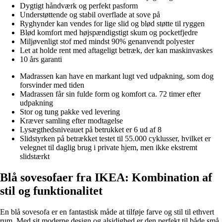
Dygtigt håndværk og perfekt pasform
Understøttende og stabil overflade at sove på
Ryghynder kan vendes for lige slid og blød støtte til ryggen
Blød komfort med højspændigstigt skum og pocketfjedre
Miljøvenligt stof med mindst 90% genanvendt polyester
Let at holde rent med aftageligt betræk, der kan maskinvaskes
10 års garanti
Madrassen kan have en markant lugt ved udpakning, som dog
forsvinder med tiden
Madrassen får sin fulde form og komfort ca. 72 timer efter
udpakning
Stor og tung pakke ved levering
Kræver samling efter modtagelse
Lysægthedsniveauet på betrukket er 6 ud af 8
Slidstyrken på betrækket testet til 55.000 cyklusser, hvilket er
velegnet til daglig brug i private hjem, men ikke ekstremt
slidstærkt
Blå sovesofaer fra IKEA: Kombination af
stil og funktionalitet
En blå sovesofa er en fantastisk måde at tilføje farve og stil til ethvert
rum. Med sit moderne design og alsidighed er den perfekt til både små