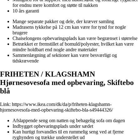
for endnu mere komfort og støtte til nakken
10 års garanti
Mange separate pakker og dele, der kræver samling
Madrasens tykkelse på 12 cm kan være for tynd for nogle
brugere
Chaiselongens opbevaringsplads kan være begrænset i størrelse
Betrækket er fremstillet af bomuld/polyester, hvilket kan være
mindre holdbart end nogle andre materialer
Sammenlægning af sektioner kan være besværligt og
tidskrævende
FRIHETEN / KLAGSHAMN
Hjørnesovesofa med opbevaring, Skiftebo
blå
Link:
https://www.ikea.com/dk/da/p/friheten-klagshamn-
hjornesovesofa-med-opbevaring-skiftebo-bla-s49444326/
Afslappende seng om natten og behagelig sofa om dagen
Indbygget opbevaringsplads under sædet
Kan hurtigt forvandles til en rummelig seng ved at fjerne
ryghynden og trække understellet ud