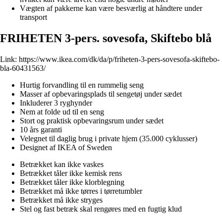
Vægten af pakkerne kan være besværlig at håndtere under
transport
FRIHETEN 3-pers. sovesofa, Skiftebo blå
Link:
https://www.ikea.com/dk/da/p/friheten-3-pers-sovesofa-skiftebo-
bla-60431563/
Hurtig forvandling til en rummelig seng
Masser af opbevaringsplads til sengetøj under sædet
Inkluderer 3 ryghynder
Nem at folde ud til en seng
Stort og praktisk opbevaringsrum under sædet
10 års garanti
Velegnet til daglig brug i private hjem (35.000 cyklusser)
Designet af IKEA of Sweden
Betrækket kan ikke vaskes
Betrækket tåler ikke kemisk rens
Betrækket tåler ikke klorblegning
Betrækket må ikke tørres i tørretumbler
Betrækket må ikke stryges
Stel og fast betræk skal rengøres med en fugtig klud