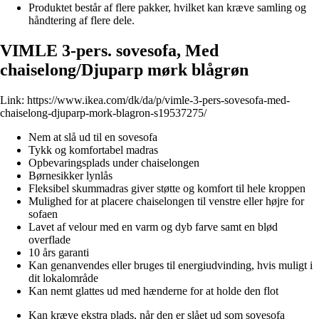
Produktet består af flere pakker, hvilket kan kræve samling og
håndtering af flere dele.
VIMLE 3-pers. sovesofa, Med
chaiselong/Djuparp mørk blågrøn
Link:
https://www.ikea.com/dk/da/p/vimle-3-pers-sovesofa-med-
chaiselong-djuparp-mork-blagron-s19537275/
Nem at slå ud til en sovesofa
Tykk og komfortabel madras
Opbevaringsplads under chaiselongen
Børnesikker lynlås
Fleksibel skummadras giver støtte og komfort til hele kroppen
Mulighed for at placere chaiselongen til venstre eller højre for
sofaen
Lavet af velour med en varm og dyb farve samt en blød
overflade
10 års garanti
Kan genanvendes eller bruges til energiudvinding, hvis muligt i
dit lokalområde
Kan nemt glattes ud med hænderne for at holde den flot
Kan kræve ekstra plads, når den er slået ud som sovesofa