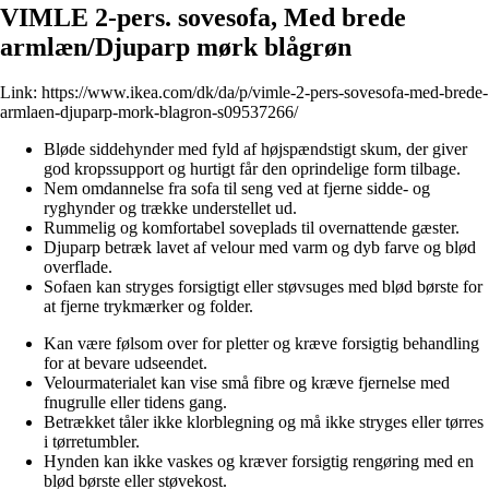
VIMLE 2-pers. sovesofa, Med brede
armlæn/Djuparp mørk blågrøn
Link:
https://www.ikea.com/dk/da/p/vimle-2-pers-sovesofa-med-brede-
armlaen-djuparp-mork-blagron-s09537266/
Bløde siddehynder med fyld af højspændstigt skum, der giver
god kropssupport og hurtigt får den oprindelige form tilbage.
Nem omdannelse fra sofa til seng ved at fjerne sidde- og
ryghynder og trække understellet ud.
Rummelig og komfortabel soveplads til overnattende gæster.
Djuparp betræk lavet af velour med varm og dyb farve og blød
overflade.
Sofaen kan stryges forsigtigt eller støvsuges med blød børste for
at fjerne trykmærker og folder.
Kan være følsom over for pletter og kræve forsigtig behandling
for at bevare udseendet.
Velourmaterialet kan vise små fibre og kræve fjernelse med
fnugrulle eller tidens gang.
Betrækket tåler ikke klorblegning og må ikke stryges eller tørres
i tørretumbler.
Hynden kan ikke vaskes og kræver forsigtig rengøring med en
blød børste eller støvekost.