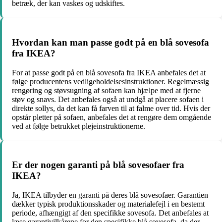
betræk, der kan vaskes og udskiftes.
Hvordan kan man passe godt på en blå sovesofa
fra IKEA?
For at passe godt på en blå sovesofa fra IKEA anbefales det at
følge producentens vedligeholdelsesinstruktioner. Regelmæssig
rengøring og støvsugning af sofaen kan hjælpe med at fjerne
støv og snavs. Det anbefales også at undgå at placere sofaen i
direkte sollys, da det kan få farven til at falme over tid. Hvis der
opstår pletter på sofaen, anbefales det at rengøre dem omgående
ved at følge betrukket plejeinstruktionerne.
Er der nogen garanti på blå sovesofaer fra
IKEA?
Ja, IKEA tilbyder en garanti på deres blå sovesofaer. Garantien
dækker typisk produktionsskader og materialefejl i en bestemt
periode, afhængigt af den specifikke sovesofa. Det anbefales at
læse garantivilkårene for den specifikke blå sovesofa, da der