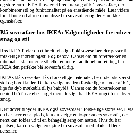
og store rum. IKEA tilbyder et bredt udvalg af blå sovesofaer, der
kombinerer stil og funktionalitet på en enestående måde. Læs videre
for at finde ud af mere om disse blå sovesofaer og deres unikke
egenskaber.
Blå sovesofaer hos IKEA: Valgmuligheder for enhver
smag og stil
Hos IKEA finder du et bredt udvalg af blå sovesofaer, der passer til
forskellige indretningsstile og behov. Uanset om du foretrækker en
minimalistisk moderne stil eller en mere traditionel indretning, har
IKEA den perfekte blå sovesofa til dig.
IKEAs blå sovesofaer fås i forskellige materialer, herunder slidstærkt
stof og blødt læder. Du kan vælge mellem forskellige nuancer af blå,
lige fra dyb mørkeblå til lys babyblå. Uanset om du foretrækker en
neutral blå farve eller noget mere dristigt, har IKEA noget for enhver
smag.
Derudover tilbyder IKEA også sovesofaer i forskellige størrelser. Hvis
du har begrænset plads, kan du vælge en to-personers sovesofa, der
nemt kan foldes ud til en behagelig seng om natten. Hvis du har
pladsen, kan du vælge en større blå sovesofa med plads til flere
personer.