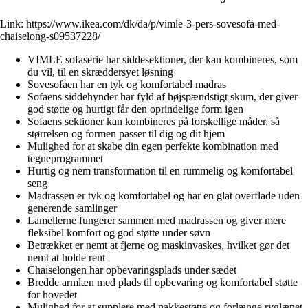
Link:
https://www.ikea.com/dk/da/p/vimle-3-pers-sovesofa-med-
chaiselong-s09537228/
VIMLE sofaserie har siddesektioner, der kan kombineres, som
du vil, til en skræddersyet løsning
Sovesofaen har en tyk og komfortabel madras
Sofaens siddehynder har fyld af højspændstigt skum, der giver
god støtte og hurtigt får den oprindelige form igen
Sofaens sektioner kan kombineres på forskellige måder, så
størrelsen og formen passer til dig og dit hjem
Mulighed for at skabe din egen perfekte kombination med
tegneprogrammet
Hurtig og nem transformation til en rummelig og komfortabel
seng
Madrassen er tyk og komfortabel og har en glat overflade uden
generende samlinger
Lamellerne fungerer sammen med madrassen og giver mere
fleksibel komfort og god støtte under søvn
Betrækket er nemt at fjerne og maskinvaskes, hvilket gør det
nemt at holde rent
Chaiselongen har opbevaringsplads under sædet
Bredde armlæn med plads til opbevaring og komfortabel støtte
for hovedet
Mulighed for at supplere med nakkestøtte og forlænge ryglænet