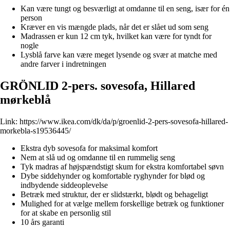
Kan være tungt og besværligt at omdanne til en seng, især for én
person
Kræver en vis mængde plads, når det er slået ud som seng
Madrassen er kun 12 cm tyk, hvilket kan være for tyndt for
nogle
Lysblå farve kan være meget lysende og svær at matche med
andre farver i indretningen
GRÖNLID 2-pers. sovesofa, Hillared
mørkeblå
Link:
https://www.ikea.com/dk/da/p/groenlid-2-pers-sovesofa-hillared-
morkebla-s19536445/
Ekstra dyb sovesofa for maksimal komfort
Nem at slå ud og omdanne til en rummelig seng
Tyk madras af højspændstigt skum for ekstra komfortabel søvn
Dybe siddehynder og komfortable ryghynder for blød og
indbydende siddeoplevelse
Betræk med struktur, der er slidstærkt, blødt og behageligt
Mulighed for at vælge mellem forskellige betræk og funktioner
for at skabe en personlig stil
10 års garanti