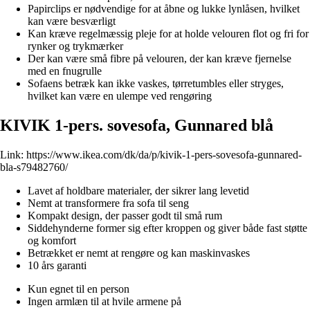
Papirclips er nødvendige for at åbne og lukke lynlåsen, hvilket
kan være besværligt
Kan kræve regelmæssig pleje for at holde velouren flot og fri for
rynker og trykmærker
Der kan være små fibre på velouren, der kan kræve fjernelse
med en fnugrulle
Sofaens betræk kan ikke vaskes, tørretumbles eller stryges,
hvilket kan være en ulempe ved rengøring
KIVIK 1-pers. sovesofa, Gunnared blå
Link:
https://www.ikea.com/dk/da/p/kivik-1-pers-sovesofa-gunnared-
bla-s79482760/
Lavet af holdbare materialer, der sikrer lang levetid
Nemt at transformere fra sofa til seng
Kompakt design, der passer godt til små rum
Siddehynderne former sig efter kroppen og giver både fast støtte
og komfort
Betrækket er nemt at rengøre og kan maskinvaskes
10 års garanti
Kun egnet til en person
Ingen armlæn til at hvile armene på