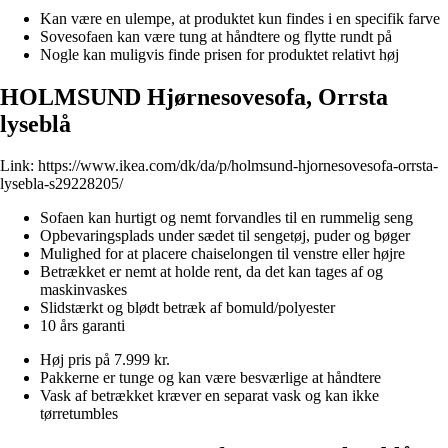
Kan være en ulempe, at produktet kun findes i en specifik farve
Sovesofaen kan være tung at håndtere og flytte rundt på
Nogle kan muligvis finde prisen for produktet relativt høj
HOLMSUND Hjørnesovesofa, Orrsta
lyseblå
Link:
https://www.ikea.com/dk/da/p/holmsund-hjornesovesofa-orrsta-
lysebla-s29228205/
Sofaen kan hurtigt og nemt forvandles til en rummelig seng
Opbevaringsplads under sædet til sengetøj, puder og bøger
Mulighed for at placere chaiselongen til venstre eller højre
Betrækket er nemt at holde rent, da det kan tages af og
maskinvaskes
Slidstærkt og blødt betræk af bomuld/polyester
10 års garanti
Høj pris på 7.999 kr.
Pakkerne er tunge og kan være besværlige at håndtere
Vask af betrækket kræver en separat vask og kan ikke
tørretumbles