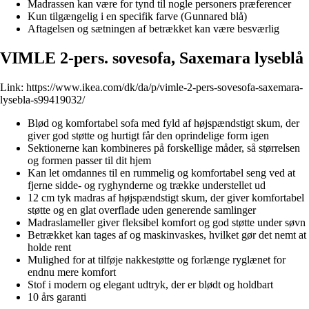
Madrassen kan være for tynd til nogle personers præferencer
Kun tilgængelig i en specifik farve (Gunnared blå)
Aftagelsen og sætningen af betrækket kan være besværlig
VIMLE 2-pers. sovesofa, Saxemara lyseblå
Link:
https://www.ikea.com/dk/da/p/vimle-2-pers-sovesofa-saxemara-
lysebla-s99419032/
Blød og komfortabel sofa med fyld af højspændstigt skum, der
giver god støtte og hurtigt får den oprindelige form igen
Sektionerne kan kombineres på forskellige måder, så størrelsen
og formen passer til dit hjem
Kan let omdannes til en rummelig og komfortabel seng ved at
fjerne sidde- og ryghynderne og trække understellet ud
12 cm tyk madras af højspændstigt skum, der giver komfortabel
støtte og en glat overflade uden generende samlinger
Madraslameller giver fleksibel komfort og god støtte under søvn
Betrækket kan tages af og maskinvaskes, hvilket gør det nemt at
holde rent
Mulighed for at tilføje nakkestøtte og forlænge ryglænet for
endnu mere komfort
Stof i modern og elegant udtryk, der er blødt og holdbart
10 års garanti