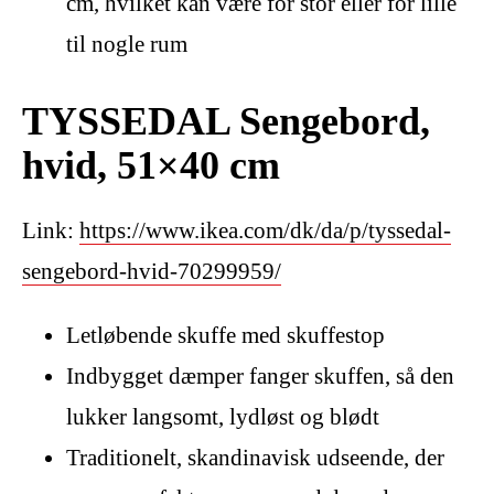
cm, hvilket kan være for stor eller for lille
til nogle rum
TYSSEDAL Sengebord,
hvid, 51×40 cm
Link:
https://www.ikea.com/dk/da/p/tyssedal-
sengebord-hvid-70299959/
Letløbende skuffe med skuffestop
Indbygget dæmper fanger skuffen, så den
lukker langsomt, lydløst og blødt
Traditionelt, skandinavisk udseende, der