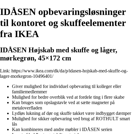
IDÅSEN opbevaringsløsninger
til kontoret og skuffeelementer
fra IKEA
IDÅSEN Højskab med skuffe og låger,
mørkegrøn, 45×172 cm
Link:
https://www.ikea.com/dk/da/p/idasen-hojskab-med-skuffe-og-
lager-morkegron-10496401/
Giver mulighed for individuel opbevaring til kolleger eller
familiemedlemmer
Mulighed for bedre overblik ved at fordele ting i flere skabe
Kan bruges som opslagstavle ved at sætte magneter på
metaloverfladen
Lydløs lukning af dør og skuffe takket være indbygget dæmper
Mulighed for sikker opbevaring ved brug af ROTHULT smart
lås
Kan kombineres med andre møbler i IDÅSEN serien