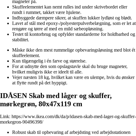
magneter på.
Skuffeelementet kan nemt rulles ind under skrivebordet eller
rundt i rummet, takket være hjulene.
Indbyggede dæmpere sikrer, at skuffen lukker lydløst og blødt.
Lavet af stål med epoxy-/polyesterpulverbelægning, som er let at
rengøre og tørre af med en mild sæbeopløsning.
Testet til kontorbrug og opfylder standarderne for holdbarhed og
stabilitet.
Måske ikke den mest rummelige opbevaringsløsning med blot ét
skuffeelement.
Kun tilgængelig i én farve og størrelse.
For at udnytte den som opslagstavle skal du bruge magneter,
hvilket muligvis ikke er ideelt til alle.
Vejer næsten 18 kg, hvilket kan være en ulempe, hvis du ønsker
at flytte rundt på det hyppigt.
IDÅSEN Skab med låger og skuffer,
mørkegrøn, 80x47x119 cm
Link:
https://www.ikea.com/dk/da/p/idasen-skab-med-lager-og-skuffer-
morkegron-90496398/
Robust skab til opbevaring af arbejdsting ved arbejdsstationen