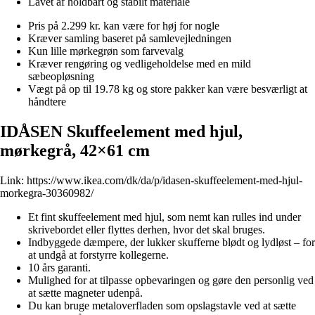
Lavet af holdbart og stabilt materiale
Pris på 2.299 kr. kan være for høj for nogle
Kræver samling baseret på samlevejledningen
Kun lille mørkegrøn som farvevalg
Kræver rengøring og vedligeholdelse med en mild
sæbeopløsning
Vægt på op til 19.78 kg og store pakker kan være besværligt at
håndtere
IDÅSEN Skuffeelement med hjul,
mørkegrå, 42×61 cm
Link:
https://www.ikea.com/dk/da/p/idasen-skuffeelement-med-hjul-
morkegra-30360982/
Et fint skuffeelement med hjul, som nemt kan rulles ind under
skrivebordet eller flyttes derhen, hvor det skal bruges.
Indbyggede dæmpere, der lukker skufferne blødt og lydløst – for
at undgå at forstyrre kollegerne.
10 års garanti.
Mulighed for at tilpasse opbevaringen og gøre den personlig ved
at sætte magneter udenpå.
Du kan bruge metaloverfladen som opslagstavle ved at sætte