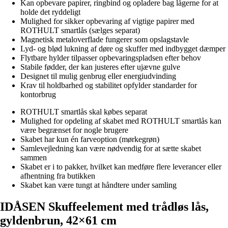
Kan opbevare papirer, ringbind og opladere bag lågerne for at
holde det ryddeligt
Mulighed for sikker opbevaring af vigtige papirer med
ROTHULT smartlås (sælges separat)
Magnetisk metaloverflade fungerer som opslagstavle
Lyd- og blød lukning af døre og skuffer med indbygget dæmper
Flytbare hylder tilpasser opbevaringspladsen efter behov
Stabile fødder, der kan justeres efter ujævne gulve
Designet til mulig genbrug eller energiudvinding
Krav til holdbarhed og stabilitet opfylder standarder for
kontorbrug
ROTHULT smartlås skal købes separat
Mulighed for opdeling af skabet med ROTHULT smartlås kan
være begrænset for nogle brugere
Skabet har kun én farveoption (mørkegrøn)
Samlevejledning kan være nødvendig for at sætte skabet
sammen
Skabet er i to pakker, hvilket kan medføre flere leverancer eller
afhentning fra butikken
Skabet kan være tungt at håndtere under samling
IDÅSEN Skuffeelement med trådløs lås,
gyldenbrun, 42×61 cm