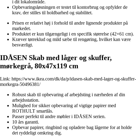
i dit lokalområde.
Opbevaringsløsningen er testet til kontorbrug og opfylder de
krav, der stilles til holdbarhed og stabilitet.
Prisen er relativt høj i forhold til andre lignende produkter på
markedet.
Produktet er kun tilgængeligt i en specifik størrelse (42×61 cm).
Kræver tørreklud og mild sæbe til rengøring, hvilket kan være
besværligt.
IDÅSEN Skab med låger og skuffer,
mørkegrå, 80x47x119 cm
Link:
https://www.ikea.com/dk/da/p/idasen-skab-med-lager-og-skuffer-
morkegra-50496381/
Robust skab til opbevaring af arbejdsting i nærheden af din
arbejdsstation.
Mulighed for sikker opbevaring af vigtige papirer med
ROTHULT smartlås.
Passer perfekt til andre møbler i IDÅSEN serien.
10 års garanti.
Opbevar papirer, ringbind og opladere bag lågerne for at holde
det ryddeligt omkring dig.