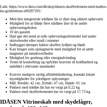
Link:
https://www.ikea.com/dk/da/p/idasen-skuffeelement-med-tradlos-
las-gyldenbrun-s09287291/
Med den integrerede trådløse lås er dine ting sikkert opbevaret
Mulighed for at tilføje flere trådløse låse til de andre
opbevaringsbokse
10 års garanti
Hjul gør det nemt at rulle opbevaringselementet ind under
skrivebordet eller rundt i rummet
Indbygget dæmper lukker skuffen lydløst og blødt
Kan bruges som opslagstavle med mulighed for at sætte
magneter på metaloverfladen
Mulighed for genbrug eller energiudvinding
Testet til kontorbrug og opfylder kravene til holdbarhed og
stabilitet i relevante standarder
Kræver muligvis særlig affaldshåndtering, kontakt lokale
myndigheder for yderligere oplysninger
Mål: Bredde: 42 cm, Dybde: 47 cm, Højde: 61 cm
Pakken med trådløs lås har en vægt på 0.22 kg
Pakken med skuffeelementet har en vægt på 17.73 kg
IDÅSEN Vitrineskab med skydelåger,