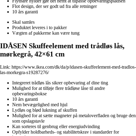
Flytbare hylder gør det nemt at tilpasse opbevaringspladsen
Flot design, der ser godt ud fra alle retninger
10 års garanti
Skal samles
Produktet leveres i to pakker
Vægten af pakkerne kan være tung
IDÅSEN Skuffeelement med trådløs lås,
mørkegrå, 42×61 cm
Link:
https://www.ikea.com/dk/da/p/idasen-skuffeelement-med-tradlos-
las-morkegra-s19287276/
Integreret trådløs lås sikrer opbevaring af dine ting
Mulighed for at tilføje flere trådløse låse til andre
opbevaringsbokse
10 års garanti
Nem bevægelighed med hjul
Lydløs og blød lukning af skuffen
Mulighed for at sætte magneter på metaloverfladen og bruge den
som opslagstavle
Kan sorteres til genbrug eller energiudvinding
Opfylder holdbarheds- og stabilitetskrav i standarder for