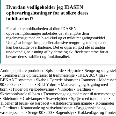
Hvordan vedligeholder jeg IDÅSEN
opbevaringsløsninger for at sikre deres
holdbarhed?
For at sikre holdbarheden af ​​dine IDÅSEN
opbevaringsløsninger anbefales det at rengøre dem
regelmæssigt med en blød klud og et mildt rengøringsmiddel.
Undgå at bruge skrappe eller abrasive rengøringsmidler, da de
kan beskadige overfladerne. Det er også en god idé at undgå
unødvendig belastning af hylderne og skuffeelementerne for at
bevare deres stabilitet og funktionalitet.
Andre populære produkter:
Spiseborde
•
Højstole
•
Senge og sengestel
•
Tremmesenge og madrasser til tremmesenge
•
IKEA 365+ glas
•
BEKANT systemet
•
Skabe
•
Tørrede blomster
•
Rammer
•
Madrasser
90×200 cm
•
Planter
•
BILLY døre
•
Madlavning og bagning med
børn
•
Hylder og vægopbevaring
•
Vinreoler
•
Gardiner
•
Skrivebordsstole til børn
•
Tremmesenge og madrasser til tremmesenge
•
Sideborde
•
Gulvlamper
•
Svævehylder
•
Spejle med trærammer
•
Tilbehør til bruse- og karbadet
•
Affaldssorteringsspande
•
Kommoder
•
Gardiner
•
Kontorstole og skrivebordsstole
•
Bryggersskabe og
vasketøjsskabe
•
Senge 90×200
•
Bageudstyr
•
Køkkenlåger og fronter