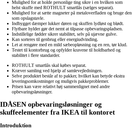
Mulighed for at holde personlige ting sikre i en hvilken som
helst skuffe med ROTHULT smartlås (sælges separat).
Mulighed for at sætte magneter på metaloverfladen og bruge den
som opslagstavle.
Indbygget dæmper lukker døren og skuffen lydløst og blødt.
Flytbare hylder gør det nemt at tilpasse opbevaringspladsen.
Indstillelige fødder sikrer stabilitet, selv på ujævne gulve.
Kan sorteres til genbrug eller energiudvinding.
Let at rengøre med en mild sæbeopløsning og en ren, tør klud.
Testet til kontorbrug og opfylder kravene til holdbarhed og
stabilitet i flere standarder.
ROTHULT smartlås skal købes separat.
Kræver samling ved hjælp af samlevejledningen.
Selve produktet består af to pakker, hvilket kan betyde ekstra
leveringsomkostninger og muligvis pakkeproblemer.
Prisen kan være relativt høj sammenlignet med andre
opbevaringsløsninger.
IDÅSEN opbevaringsløsninger og
skuffeelementer fra IKEA til kontoret
Introduktion