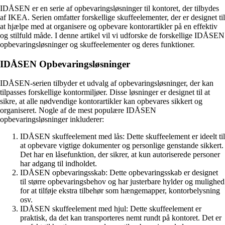
IDÅSEN er en serie af opbevaringsløsninger til kontoret, der tilbydes
af IKEA. Serien omfatter forskellige skuffeelementer, der er designet til
at hjælpe med at organisere og opbevare kontorartikler på en effektiv
og stilfuld måde. I denne artikel vil vi udforske de forskellige IDÅSEN
opbevaringsløsninger og skuffeelementer og deres funktioner.
IDÅSEN Opbevaringsløsninger
IDÅSEN-serien tilbyder et udvalg af opbevaringsløsninger, der kan
tilpasses forskellige kontormiljøer. Disse løsninger er designet til at
sikre, at alle nødvendige kontorartikler kan opbevares sikkert og
organiseret. Nogle af de mest populære IDÅSEN
opbevaringsløsninger inkluderer:
IDÅSEN skuffeelement med lås: Dette skuffeelement er ideelt til
at opbevare vigtige dokumenter og personlige genstande sikkert.
Det har en låsefunktion, der sikrer, at kun autoriserede personer
har adgang til indholdet.
IDÅSEN opbevaringsskab: Dette opbevaringsskab er designet
til større opbevaringsbehov og har justerbare hylder og mulighed
for at tilføje ekstra tilbehør som hængemapper, kontorbelysning
osv.
IDÅSEN skuffeelement med hjul: Dette skuffeelement er
praktisk, da det kan transporteres nemt rundt på kontoret. Det er