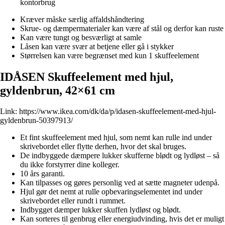
kontorbrug
Kræver måske særlig affaldshåndtering
Skrue- og dæmpermaterialer kan være af stål og derfor kan ruste
Kan være tungt og besværligt at samle
Låsen kan være svær at betjene eller gå i stykker
Størrelsen kan være begrænset med kun 1 skuffeelement
IDÅSEN Skuffeelement med hjul,
gyldenbrun, 42×61 cm
Link:
https://www.ikea.com/dk/da/p/idasen-skuffeelement-med-hjul-
gyldenbrun-50397913/
Et fint skuffeelement med hjul, som nemt kan rulle ind under
skrivebordet eller flytte derhen, hvor det skal bruges.
De indbyggede dæmpere lukker skufferne blødt og lydløst – så
du ikke forstyrrer dine kolleger.
10 års garanti.
Kan tilpasses og gøres personlig ved at sætte magneter udenpå.
Hjul gør det nemt at rulle opbevaringselementet ind under
skrivebordet eller rundt i rummet.
Indbygget dæmper lukker skuffen lydløst og blødt.
Kan sorteres til genbrug eller energiudvinding, hvis det er muligt