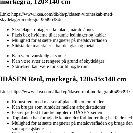
mørkegrå, 120×140 cm
Link:
https://www.ikea.com/dk/da/p/idasen-vitrineskab-med-
skydelager-morkegra-90496384/
Skydelåger optager ikke plads, når de åbnes
Plads bag hylderne til at samle ledninger og kabler
Mulighed for at sætte magneter på metaloverfladen
Slidstærke materialer – hærdet glas og metal
Kan være vanskelig at samle
Kan være svær at rengøre på grund af skydelåger
Størrelsen kan være for stor til nogle rum
IDÅSEN Reol, mørkegrå, 120x45x140 cm
Link:
https://www.ikea.com/dk/da/p/idasen-reol-morkegra-40496391/
Robust reol med masser af plads til kontorartikler
Kan bruges som rumdeler mellem arbejdsstationer
Passer perfekt til andre møbler i IDÅSEN serien
Toppladen har forhøjede kanter, der forhindrer ting i at falde ned
Mulighed for at sætte magneter på metaloverfladen og bruge den
som opslagstavle