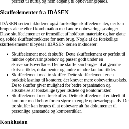
perfekt til hurtig og nem adgang til opbevaringsplads.
Skuffeelementer fra IDÅSEN
IDÅSEN serien inkluderer også forskellige skuffeelementer, der kan
bruges alene eller i kombination med andre opbevaringsløsninger.
Disse skuffeelementer er fremstillet af holdbart materiale og har glatte
og solide skuffeudtrækkere for nem brug. Nogle af de forskellige
skuffeelementer tilbydes i IDÅSEN-serien inkluderer:
Skuffeelement med ét skuffe: Dette skuffeelement er perfekt til
mindre opbevaringsbehov og passer godt under en
skrivebordsoverflade. Denne skuffe kan bruges til at gemme
skriveartikler, dokumenter og andre mindre kontorartikler.
Skuffeelement med to skuffer: Dette skuffeelement er en
praktisk løsning til kontorer, der kræver mere opbevaringsplads.
De to skuffer giver mulighed for bedre organisation og
adskillelse af forskellige typer løsdele og kontorartikler.
Skuffeelement med tre skuffer: Dette skuffeelement er ideelt til
kontorer med behov for en større mængde opbevaringsplads. De
tre skuffer kan bruges til at opbevare alt fra dokumenter til
personlige genstande og kontorartikler.
Konklusion