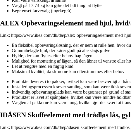
Kan være vanskeligt at samle
Vægt på 17.73 kg kan gøre det lidt tungt at flytte
Begrænset farvevalg (mørkegrå)
ALEX Opbevaringselement med hjul, hvid/
Link:
https://www.ikea.com/dk/da/p/alex-opbevaringselement-med-hjul
En fleksibel opbevaringsløsning, der er nem at rulle hen, hvor du
Gummibelagte hjul, der kører godt på alle slags gulve
Hylde, der kan flyttes efter behov bag lågen
Mulighed for montering af lågen, så den åbner til venstre eller hø
Let at rengøre med en fugtig klud
Maksimal kvalitet, da skruerne kan efterstrammes efter behov
Produktet leveres i to pakker, hvilket kan være besværligt at hån
Installeringsprocessen kræver samling, som kan være tidskræve
Indvendig opbevaringsplads kan være begrænset på grund af stø
Produktet er lavet af spånplade, hvilket kan være mindre holdbar
Vægten af pakkerne kan være tung, hvilket gør det svært at trans
IDÅSEN Skuffeelement med trådløs lås, gy
Link:
https://www.ikea.com/dk/da/p/idasen-skuffeelement-med-tradlos