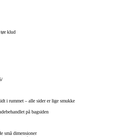
tør klud
6/
dt i rummet – alle sider er lige smukke
ladebehandlet på bagsiden
 de små dimensioner