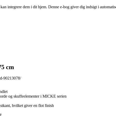
n integrere dem i dit hjem. Denne e-bog giver dig indsigt i automatise
75 cm
id-90213078/
ndlet
borde og skuffeelementer i MICKE serien
tkant, hvilket giver en flot finish
e