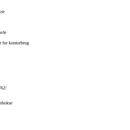
kse
avle
er for kontorbrug
762/
gsbokse