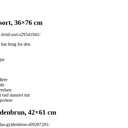
sort, 36×76 cm
-hvid-sort-s29541941/
 har brug for den
jre
dtere
nde
rrelsen
t end massivt træ
portere
ldenbrun, 42×61 cm
-las-gyldenbrun-s09287291/