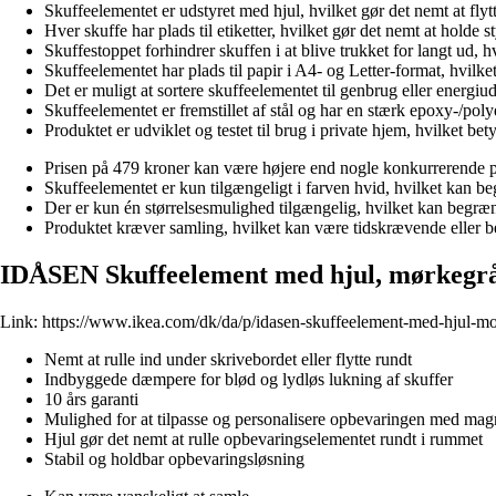
Skuffeelementet er udstyret med hjul, hvilket gør det nemt at flytt
Hver skuffe har plads til etiketter, hvilket gør det nemt at holde s
Skuffestoppet forhindrer skuffen i at blive trukket for langt ud, 
Skuffeelementet har plads til papir i A4- og Letter-format, hvilket
Det er muligt at sortere skuffeelementet til genbrug eller energiud
Skuffeelementet er fremstillet af stål og har en stærk epoxy-/pol
Produktet er udviklet og testet til brug i private hjem, hvilket be
Prisen på 479 kroner kan være højere end nogle konkurrerende 
Skuffeelementet er kun tilgængeligt i farven hvid, hvilket kan b
Der er kun én størrelsesmulighed tilgængelig, hvilket kan begræn
Produktet kræver samling, hvilket kan være tidskrævende eller be
IDÅSEN Skuffeelement med hjul, mørkegr
Link:
https://www.ikea.com/dk/da/p/idasen-skuffeelement-med-hjul-m
Nemt at rulle ind under skrivebordet eller flytte rundt
Indbyggede dæmpere for blød og lydløs lukning af skuffer
10 års garanti
Mulighed for at tilpasse og personalisere opbevaringen med mag
Hjul gør det nemt at rulle opbevaringselementet rundt i rummet
Stabil og holdbar opbevaringsløsning