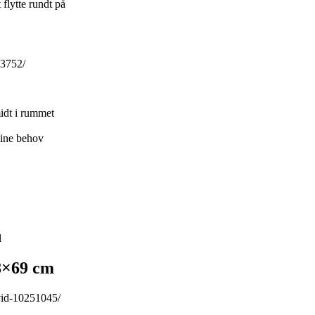
 flytte rundt på
63752/
idt i rummet
 dine behov
l
8×69 cm
vid-10251045/