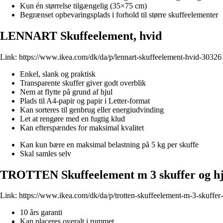
Kun én størrelse tilgængelig (35×75 cm)
Begrænset opbevaringsplads i forhold til større skuffeelementer
LENNART Skuffeelement, hvid
Link:
https://www.ikea.com/dk/da/p/lennart-skuffeelement-hvid-30326
Enkel, slank og praktisk
Transparente skuffer giver godt overblik
Nem at flytte på grund af hjul
Plads til A4-papir og papir i Letter-format
Kan sorteres til genbrug eller energiudvinding
Let at rengøre med en fugtig klud
Kan efterspændes for maksimal kvalitet
Kan kun bære en maksimal belastning på 5 kg per skuffe
Skal samles selv
TROTTEN Skuffeelement m 3 skuffer og hj
Link:
https://www.ikea.com/dk/da/p/trotten-skuffeelement-m-3-skuffer
10 års garanti
Kan placeres overalt i rummet