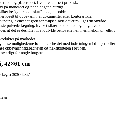
e rundt og placere det, hvor det er mest praktisk.
tyr på indholdet og finde tingene hurtigt.
hvilket beskytter både skuffen og indholdet.
 er ideelt til opbevaring af dokumenter eller kontorartikler.
vinding, hvilket er godt for miljøet, hvis det er muligt i dit område.
yesterpulverbelægning, hvilket sikrer holdbarhed og lang levetid.
tyder, at det er designet til at opfylde behovene i en hjemmekontor- elle
produkter på markedet.
egrænse mulighederne for at matche det med indretningen i dit hjem eller
se opbevaringskapaciteten og fleksibiliteten i brugen.
sværligt for nogle brugere.
å, 42×61 cm
orkegra-30360982/
neter