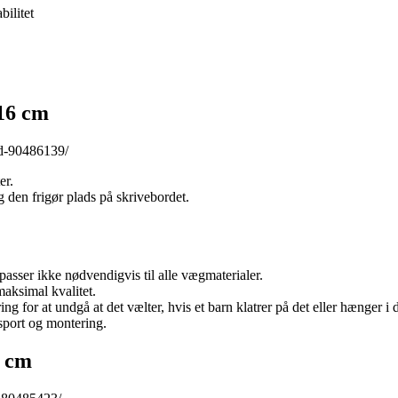
bilitet
16 cm
id-90486139/
er.
den frigør plads på skrivebordet.
passer ikke nødvendigvis til alle vægmaterialer.
aksimal kvalitet.
 for at undgå at det vælter, hvis et barn klatrer på det eller hænger i d
sport og montering.
6 cm