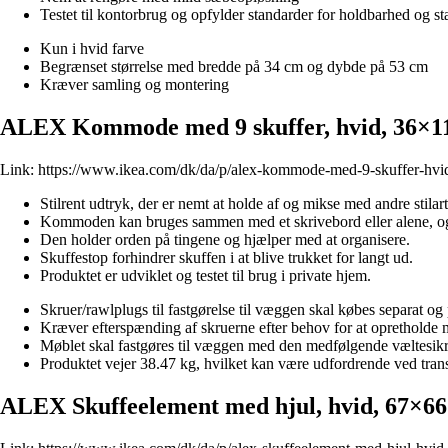
Testet til kontorbrug og opfylder standarder for holdbarhed og sta
Kun i hvid farve
Begrænset størrelse med bredde på 34 cm og dybde på 53 cm
Kræver samling og montering
ALEX Kommode med 9 skuffer, hvid, 36×1
Link:
https://www.ikea.com/dk/da/p/alex-kommode-med-9-skuffer-hv
Stilrent udtryk, der er nemt at holde af og mikse med andre stilart
Kommoden kan bruges sammen med et skrivebord eller alene, og 
Den holder orden på tingene og hjælper med at organisere.
Skuffestop forhindrer skuffen i at blive trukket for langt ud.
Produktet er udviklet og testet til brug i private hjem.
Skruer/rawlplugs til fastgørelse til væggen skal købes separat og 
Kræver efterspænding af skruerne efter behov for at opretholde m
Møblet skal fastgøres til væggen med den medfølgende væltesikring
Produktet vejer 38.47 kg, hvilket kan være udfordrende ved tran
ALEX Skuffeelement med hjul, hvid, 67×6