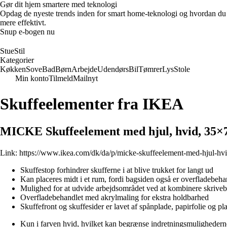
Gør dit hjem smartere med teknologi
Opdag de nyeste trends inden for smart home-teknologi og hvordan du ka
mere effektivt.
Snup e-bogen nu
StueStil
Kategorier
Køkken
Sove
Bad
Børn
Arbejde
Udendørs
Bil
Tømrer
Lys
Stole
Min konto
Tilmeld
Mailnyt
Skuffeelementer fra IKEA
MICKE Skuffeelement med hjul, hvid, 35×
Link:
https://www.ikea.com/dk/da/p/micke-skuffeelement-med-hjul-hv
Skuffestop forhindrer skufferne i at blive trukket for langt ud
Kan placeres midt i et rum, fordi bagsiden også er overfladebeha
Mulighed for at udvide arbejdsområdet ved at kombinere skrive
Overfladebehandlet med akrylmaling for ekstra holdbarhed
Skuffefront og skuffesider er lavet af spånplade, papirfolie og plas
Kun i farven hvid, hvilket kan begrænse indretningsmulighedern