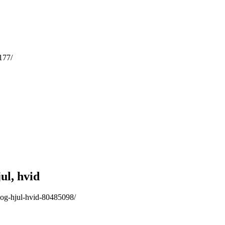
177/
ul, hvid
-og-hjul-hvid-80485098/