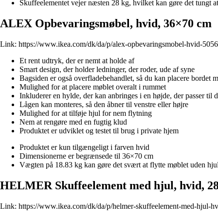
Skuffeelementet vejer næsten 28 kg, hvilket kan gøre det tungt at
ALEX Opbevaringsmøbel, hvid, 36×70 cm
Link:
https://www.ikea.com/dk/da/p/alex-opbevaringsmobel-hvid-505
Et rent udtryk, der er nemt at holde af
Smart design, der holder ledninger, der roder, ude af syne
Bagsiden er også overfladebehandlet, så du kan placere bordet m
Mulighed for at placere møblet overalt i rummet
Inkluderer en hylde, der kan anbringes i en højde, der passer til
Lågen kan monteres, så den åbner til venstre eller højre
Mulighed for at tilføje hjul for nem flytning
Nem at rengøre med en fugtig klud
Produktet er udviklet og testet til brug i private hjem
Produktet er kun tilgængeligt i farven hvid
Dimensionerne er begrænsede til 36×70 cm
Vægten på 18.83 kg kan gøre det svært at flytte møblet uden hju
HELMER Skuffeelement med hjul, hvid, 2
Link:
https://www.ikea.com/dk/da/p/helmer-skuffeelement-med-hjul-h