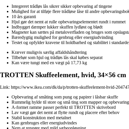
Integreret trådløs lås sikrer sikker opbevaring af tingene
Mulighed for at tilføje flere trådløse låse til andre opbevaringsbo
10 års garanti
Hjul gør det nemt at rulle opbevaringselementet rundt i rummet
Indbygget dæmper lukker skuffen lydløst og blødt
Magneter kan sættes på metaloverfladen og bruges som opslagst
Bæredygtig mulighed for genbrug eller energiudvinding
Testet og opfylder kravene til holdbarhed og stabilitet i standard
Kræver muligvis særlig affaldshåndtering
Tilbehør som hjul og trådløs lås skal købes separat
Kan være tungt med en vægt på 17,73 kg
TROTTEN Skuffeelement, hvid, 34×56 cm
Link:
https://www.ikea.com/dk/da/p/trotten-skuffeelement-hvid-20474
Opbevaring af småting som pung og papirer i låsbar skuffe
Rummelig hylde til store og små ting som mapper og opbevarin
A-formet ramme passer perfekt til TROTTEN skrivebord
Lav vægt gør det nemt at flytte rundt og placere efter behov
Stabil konstruktion med metalnet
Kan genbruges eller energiudvindes
Nem at rengøre med mild sæbeopløsning