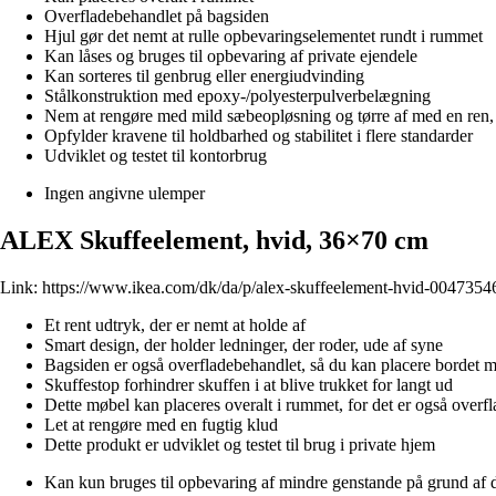
Overfladebehandlet på bagsiden
Hjul gør det nemt at rulle opbevaringselementet rundt i rummet
Kan låses og bruges til opbevaring af private ejendele
Kan sorteres til genbrug eller energiudvinding
Stålkonstruktion med epoxy-/polyesterpulverbelægning
Nem at rengøre med mild sæbeopløsning og tørre af med en ren, 
Opfylder kravene til holdbarhed og stabilitet i flere standarder
Udviklet og testet til kontorbrug
Ingen angivne ulemper
ALEX Skuffeelement, hvid, 36×70 cm
Link:
https://www.ikea.com/dk/da/p/alex-skuffeelement-hvid-0047354
Et rent udtryk, der er nemt at holde af
Smart design, der holder ledninger, der roder, ude af syne
Bagsiden er også overfladebehandlet, så du kan placere bordet mi
Skuffestop forhindrer skuffen i at blive trukket for langt ud
Dette møbel kan placeres overalt i rummet, for det er også overf
Let at rengøre med en fugtig klud
Dette produkt er udviklet og testet til brug i private hjem
Kan kun bruges til opbevaring af mindre genstande på grund af