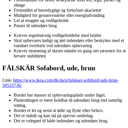
slitage
Fremstillet af bæredygtigt og fornybart akacietræ
Mulighed for genanvendelse eller energiudvinding
Let at rengøre og vedligeholde
Passer til udendørs brug
Kræver regelmæssig vedligeholdelse med bejdse
Skal opbevares køligt og tørt indendørs eller beskyttes med et
vandtæt overtræk ved udendørs opbevaring
Kræver stramning af skruer mindst en gang om sæsonen for at
bevare stabiliteten
FÅLSKÄR Sofabord, ude, brun
Link:
https://www.ikea.com/dk/da/p/falskaer-sofabord-ude-brun-
50533736/
Bordet har masser af opbevaringsplads under låget.
Plastrottingen er mere holdbar til udendørs brug end naturlig
rotting.
Bordet er let og nemt at løfte og flytte efter behov.
Det er stabilt og kan stå på ujævne underlag.
Det er velegnet til både indendørs og udendørs brug.