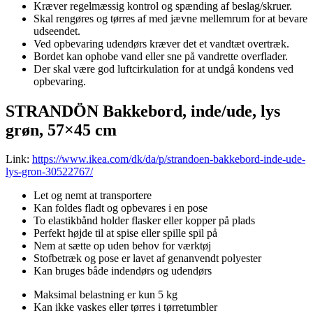
Kræver regelmæssig kontrol og spænding af beslag/skruer.
Skal rengøres og tørres af med jævne mellemrum for at bevare
udseendet.
Ved opbevaring udendørs kræver det et vandtæt overtræk.
Bordet kan ophobe vand eller sne på vandrette overflader.
Der skal være god luftcirkulation for at undgå kondens ved
opbevaring.
STRANDÖN Bakkebord, inde/ude, lys
grøn, 57×45 cm
Link:
https://www.ikea.com/dk/da/p/strandoen-bakkebord-inde-ude-
lys-gron-30522767/
Let og nemt at transportere
Kan foldes fladt og opbevares i en pose
To elastikbånd holder flasker eller kopper på plads
Perfekt højde til at spise eller spille spil på
Nem at sætte op uden behov for værktøj
Stofbetræk og pose er lavet af genanvendt polyester
Kan bruges både indendørs og udendørs
Maksimal belastning er kun 5 kg
Kan ikke vaskes eller tørres i tørretumbler