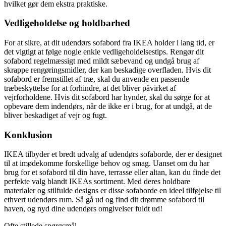
hvilket gør dem ekstra praktiske.
Vedligeholdelse og holdbarhed
For at sikre, at dit udendørs sofabord fra IKEA holder i lang tid, er
det vigtigt at følge nogle enkle vedligeholdelsestips. Rengør dit
sofabord regelmæssigt med mildt sæbevand og undgå brug af
skrappe rengøringsmidler, der kan beskadige overfladen. Hvis dit
sofabord er fremstillet af træ, skal du anvende en passende
træbeskyttelse for at forhindre, at det bliver påvirket af
vejrforholdene. Hvis dit sofabord har hynder, skal du sørge for at
opbevare dem indendørs, når de ikke er i brug, for at undgå, at de
bliver beskadiget af vejr og fugt.
Konklusion
IKEA tilbyder et bredt udvalg af udendørs sofaborde, der er designet
til at imødekomme forskellige behov og smag. Uanset om du har
brug for et sofabord til din have, terrasse eller altan, kan du finde det
perfekte valg blandt IKEAs sortiment. Med deres holdbare
materialer og stilfulde designs er disse sofaborde en ideel tilføjelse til
ethvert udendørs rum. Så gå ud og find dit drømme sofabord til
haven, og nyd dine udendørs omgivelser fuldt ud!
Ofte stillede spørgsmål