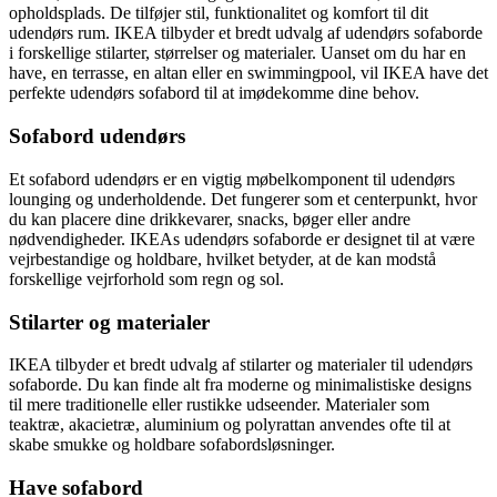
opholdsplads. De tilføjer stil, funktionalitet og komfort til dit
udendørs rum. IKEA tilbyder et bredt udvalg af udendørs sofaborde
i forskellige stilarter, størrelser og materialer. Uanset om du har en
have, en terrasse, en altan eller en swimmingpool, vil IKEA have det
perfekte udendørs sofabord til at imødekomme dine behov.
Sofabord udendørs
Et sofabord udendørs er en vigtig møbelkomponent til udendørs
lounging og underholdende. Det fungerer som et centerpunkt, hvor
du kan placere dine drikkevarer, snacks, bøger eller andre
nødvendigheder. IKEAs udendørs sofaborde er designet til at være
vejrbestandige og holdbare, hvilket betyder, at de kan modstå
forskellige vejrforhold som regn og sol.
Stilarter og materialer
IKEA tilbyder et bredt udvalg af stilarter og materialer til udendørs
sofaborde. Du kan finde alt fra moderne og minimalistiske designs
til mere traditionelle eller rustikke udseender. Materialer som
teaktræ, akacietræ, aluminium og polyrattan anvendes ofte til at
skabe smukke og holdbare sofabordsløsninger.
Have sofabord