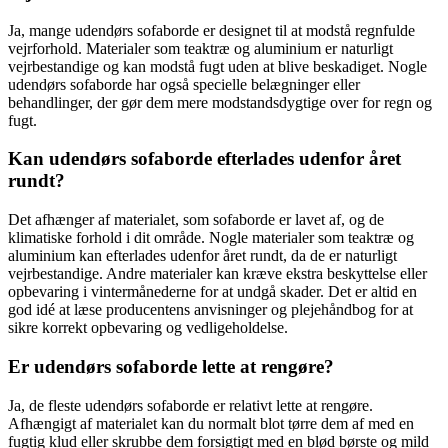
Ja, mange udendørs sofaborde er designet til at modstå regnfulde
vejrforhold. Materialer som teaktræ og aluminium er naturligt
vejrbestandige og kan modstå fugt uden at blive beskadiget. Nogle
udendørs sofaborde har også specielle belægninger eller
behandlinger, der gør dem mere modstandsdygtige over for regn og
fugt.
Kan udendørs sofaborde efterlades udenfor året
rundt?
Det afhænger af materialet, som sofaborde er lavet af, og de
klimatiske forhold i dit område. Nogle materialer som teaktræ og
aluminium kan efterlades udenfor året rundt, da de er naturligt
vejrbestandige. Andre materialer kan kræve ekstra beskyttelse eller
opbevaring i vintermånederne for at undgå skader. Det er altid en
god idé at læse producentens anvisninger og plejehåndbog for at
sikre korrekt opbevaring og vedligeholdelse.
Er udendørs sofaborde lette at rengøre?
Ja, de fleste udendørs sofaborde er relativt lette at rengøre.
Afhængigt af materialet kan du normalt blot tørre dem af med en
fugtig klud eller skrubbe dem forsigtigt med en blød børste og mild