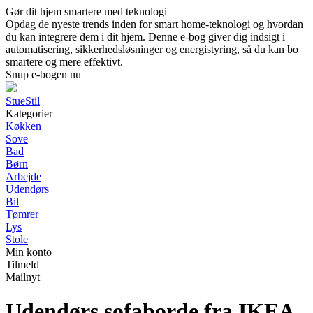
Gør dit hjem smartere med teknologi
Opdag de nyeste trends inden for smart home-teknologi og hvordan
du kan integrere dem i dit hjem. Denne e-bog giver dig indsigt i
automatisering, sikkerhedsløsninger og energistyring, så du kan bo
smartere og mere effektivt.
Snup e-bogen nu
StueStil
Kategorier
Køkken
Sove
Bad
Børn
Arbejde
Udendørs
Bil
Tømrer
Lys
Stole
Min konto
Tilmeld
Mailnyt
Udendørs sofaborde fra IKEA