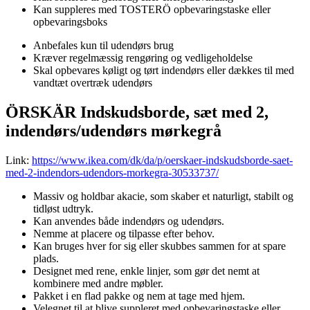
Kan suppleres med TOSTERÖ opbevaringstaske eller
opbevaringsboks
Anbefales kun til udendørs brug
Kræver regelmæssig rengøring og vedligeholdelse
Skal opbevares køligt og tørt indendørs eller dækkes til med
vandtæt overtræk udendørs
ÖRSKÄR Indskudsborde, sæt med 2,
indendørs/udendørs mørkegrå
Link:
https://www.ikea.com/dk/da/p/oerskaer-indskudsborde-saet-
med-2-indendors-udendors-morkegra-30533737/
Massiv og holdbar akacie, som skaber et naturligt, stabilt og
tidløst udtryk.
Kan anvendes både indendørs og udendørs.
Nemme at placere og tilpasse efter behov.
Kan bruges hver for sig eller skubbes sammen for at spare
plads.
Designet med rene, enkle linjer, som gør det nemt at
kombinere med andre møbler.
Pakket i en flad pakke og nem at tage med hjem.
Velegnet til at blive suppleret med opbevaringstaske eller