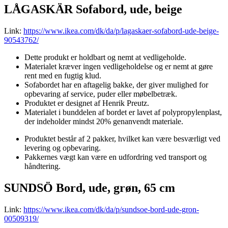
LÅGASKÄR Sofabord, ude, beige
Link:
https://www.ikea.com/dk/da/p/lagaskaer-sofabord-ude-beige-
90543762/
Dette produkt er holdbart og nemt at vedligeholde.
Materialet kræver ingen vedligeholdelse og er nemt at gøre
rent med en fugtig klud.
Sofabordet har en aftagelig bakke, der giver mulighed for
opbevaring af service, puder eller møbelbetræk.
Produktet er designet af Henrik Preutz.
Materialet i bunddelen af bordet er lavet af polypropylenplast,
der indeholder mindst 20% genanvendt materiale.
Produktet består af 2 pakker, hvilket kan være besværligt ved
levering og opbevaring.
Pakkernes vægt kan være en udfordring ved transport og
håndtering.
SUNDSÖ Bord, ude, grøn, 65 cm
Link:
https://www.ikea.com/dk/da/p/sundsoe-bord-ude-gron-
00509319/