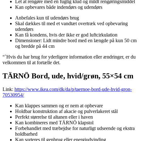
Let at rengøre med en fugtig klud og mildt rengøringsmiddel
Kan opbevares både indendørs og udendørs
Anbefales kun til udendørs brug
Skal dækkes til med et vandtæt overtræk ved opbevaring
udendørs
Kan få kondens, hvis der ikke er god luftcirkulation
Dimensioner: Lidt mindre bord med en længde på kun 50 cm
og bredde på 44 cm
“`Hvis du har brug for yderligere information eller ændringer, er du
velkommen til at fortælle det.
TÄRNÖ Bord, ude, hvid/grøn, 55×54 cm
Link:
https://www.ikea.com/dk/da/p/taernoe-bord-ude-hvid-gron-
70530954/
Kan klappes sammen og er nem at opbevare
Holdbar konstruktion af akacie og pulverlakeret stål
Perfekt størrelse til altanen eller i haven
Kan kombineres med TÄRNÖ klapstol
Forbehandlet med træbejdse for naturligt udseende og ekstra
holdbarhed
Kan sorteres til genbrug eller energiudvinding