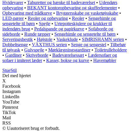
Hvidevarer
•
Taburetter og bænke til badeværelset
•
Udendørs
opbevaring
•
BEKANT kontoropbevaring og skuffeelementer
•
Opbevaring med trådkurve
•
Bryggersskabe og vasketøjsskabe
•
LED-pærer
•
Reoler og opbevaring
•
Reoler
•
Sengehimle og
sengetelte til børn
•
Spejle
•
Urtepotteskjulere og krukker til
indendørs brug
•
Pedalspande og papirkurve
•
Sofaborde og
sideborde
•
Runde tæpper
•
Sengehimle og sengetelte til børn
•
Serveringsbestik
•
Højstole
•
Vaskeklude
•
SIMRISHAMN serien
•
Dobbeltsenge
•
VÄXTHUS serien
•
Senge og sengestel
•
Tilbehør
til tøjvask
•
Gulvspejle
•
Mørklægningsgardiner
•
Toiletrulleholdere
•
Gardiner
•
Skriveborde
•
Badeværelsessæt
•
Lædersofaer og
sofaer i imiteret læder
•
Kasser, bokse og kurve
•
Havemøbler
StueStil
Del med hjertet
X
Facebook
Instagram
LinkedIn
YouTube
Pinterest
TikTok
Mail
RSS
© Uautoriseret brug er forbudt.