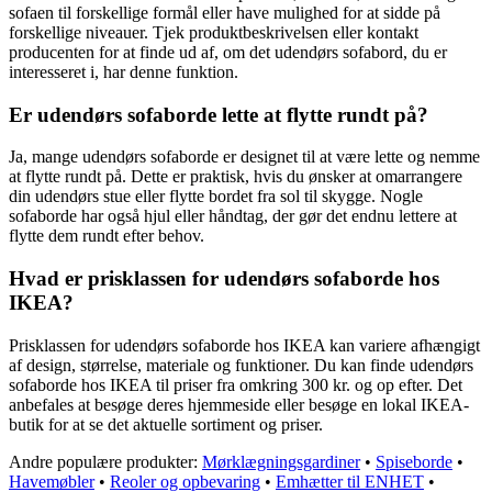
sofaen til forskellige formål eller have mulighed for at sidde på
forskellige niveauer. Tjek produktbeskrivelsen eller kontakt
producenten for at finde ud af, om det udendørs sofabord, du er
interesseret i, har denne funktion.
Er udendørs sofaborde lette at flytte rundt på?
Ja, mange udendørs sofaborde er designet til at være lette og nemme
at flytte rundt på. Dette er praktisk, hvis du ønsker at omarrangere
din udendørs stue eller flytte bordet fra sol til skygge. Nogle
sofaborde har også hjul eller håndtag, der gør det endnu lettere at
flytte dem rundt efter behov.
Hvad er prisklassen for udendørs sofaborde hos
IKEA?
Prisklassen for udendørs sofaborde hos IKEA kan variere afhængigt
af design, størrelse, materiale og funktioner. Du kan finde udendørs
sofaborde hos IKEA til priser fra omkring 300 kr. og op efter. Det
anbefales at besøge deres hjemmeside eller besøge en lokal IKEA-
butik for at se det aktuelle sortiment og priser.
Andre populære produkter:
Mørklægningsgardiner
•
Spiseborde
•
Havemøbler
•
Reoler og opbevaring
•
Emhætter til ENHET
•