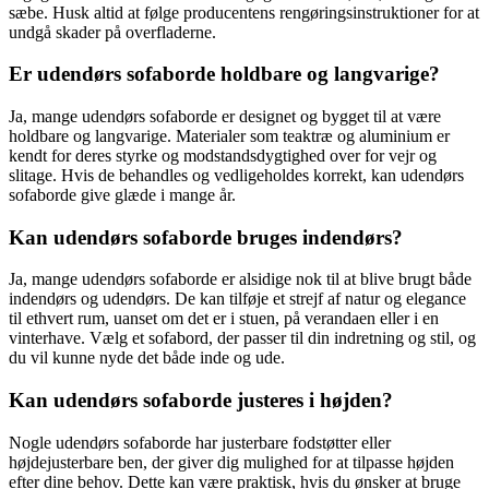
sæbe. Husk altid at følge producentens rengøringsinstruktioner for at
undgå skader på overfladerne.
Er udendørs sofaborde holdbare og langvarige?
Ja, mange udendørs sofaborde er designet og bygget til at være
holdbare og langvarige. Materialer som teaktræ og aluminium er
kendt for deres styrke og modstandsdygtighed over for vejr og
slitage. Hvis de behandles og vedligeholdes korrekt, kan udendørs
sofaborde give glæde i mange år.
Kan udendørs sofaborde bruges indendørs?
Ja, mange udendørs sofaborde er alsidige nok til at blive brugt både
indendørs og udendørs. De kan tilføje et strejf af natur og elegance
til ethvert rum, uanset om det er i stuen, på verandaen eller i en
vinterhave. Vælg et sofabord, der passer til din indretning og stil, og
du vil kunne nyde det både inde og ude.
Kan udendørs sofaborde justeres i højden?
Nogle udendørs sofaborde har justerbare fodstøtter eller
højdejusterbare ben, der giver dig mulighed for at tilpasse højden
efter dine behov. Dette kan være praktisk, hvis du ønsker at bruge