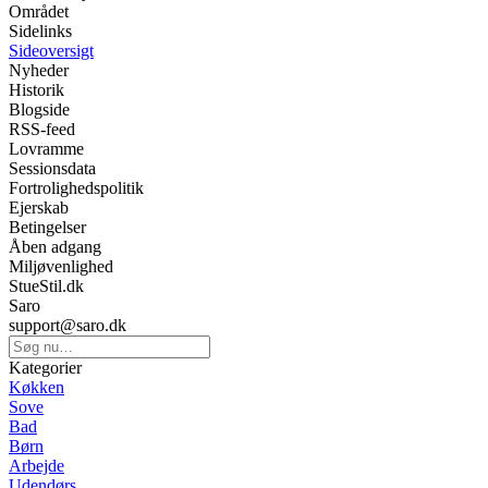
Området
Sidelinks
Sideoversigt
Nyheder
Historik
Blogside
RSS-feed
Lovramme
Sessionsdata
Fortrolighedspolitik
Ejerskab
Betingelser
Åben adgang
Miljøvenlighed
StueStil.dk
Saro
support@saro.dk
Kategorier
Køkken
Sove
Bad
Børn
Arbejde
Udendørs