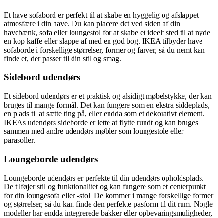
Et have sofabord er perfekt til at skabe en hyggelig og afslappet
atmosfære i din have. Du kan placere det ved siden af din
havebænk, sofa eller loungestol for at skabe et ideelt sted til at nyde
en kop kaffe eller slappe af med en god bog. IKEA tilbyder have
sofaborde i forskellige størrelser, former og farver, så du nemt kan
finde et, der passer til din stil og smag.
Sidebord udendørs
Et sidebord udendørs er et praktisk og alsidigt møbelstykke, der kan
bruges til mange formål. Det kan fungere som en ekstra siddeplads,
en plads til at sætte ting på, eller endda som et dekorativt element.
IKEAs udendørs sideborde er lette at flytte rundt og kan bruges
sammen med andre udendørs møbler som loungestole eller
parasoller.
Loungeborde udendørs
Loungeborde udendørs er perfekte til din udendørs opholdsplads.
De tilføjer stil og funktionalitet og kan fungere som et centerpunkt
for din loungesofa eller -stol. De kommer i mange forskellige former
og størrelser, så du kan finde den perfekte pasform til dit rum. Nogle
modeller har endda integrerede bakker eller opbevaringsmuligheder,