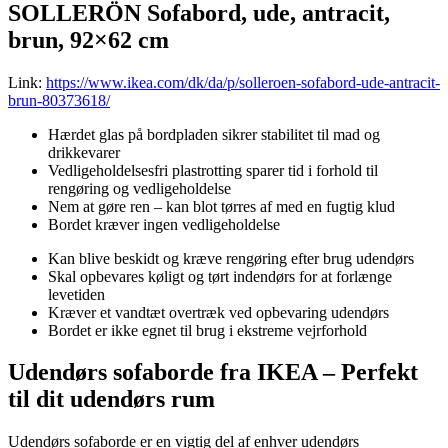
SOLLERÖN Sofabord, ude, antracit,
brun, 92×62 cm
Link:
https://www.ikea.com/dk/da/p/solleroen-sofabord-ude-antracit-
brun-80373618/
Hærdet glas på bordpladen sikrer stabilitet til mad og
drikkevarer
Vedligeholdelsesfri plastrotting sparer tid i forhold til
rengøring og vedligeholdelse
Nem at gøre ren – kan blot tørres af med en fugtig klud
Bordet kræver ingen vedligeholdelse
Kan blive beskidt og kræve rengøring efter brug udendørs
Skal opbevares køligt og tørt indendørs for at forlænge
levetiden
Kræver et vandtæt overtræk ved opbevaring udendørs
Bordet er ikke egnet til brug i ekstreme vejrforhold
Udendørs sofaborde fra IKEA – Perfekt
til dit udendørs rum
Udendørs sofaborde er en vigtig del af enhver udendørs