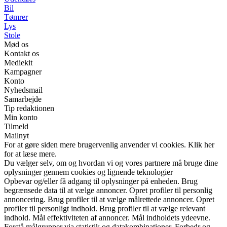
Bil
Tømrer
Lys
Stole
Mød os
Kontakt os
Mediekit
Kampagner
Konto
Nyhedsmail
Samarbejde
Tip redaktionen
Min konto
Tilmeld
Mailnyt
For at gøre siden mere brugervenlig anvender vi cookies. Klik her
for at læse mere.
Du vælger selv, om og hvordan vi og vores partnere må bruge dine
oplysninger gennem cookies og lignende teknologier
Opbevar og/eller få adgang til oplysninger på enheden. Brug
begrænsede data til at vælge annoncer. Opret profiler til personlig
annoncering. Brug profiler til at vælge målrettede annoncer. Opret
profiler til personligt indhold. Brug profiler til at vælge relevant
indhold. Mål effektiviteten af annoncer. Mål indholdets ydeevne.
Forstå målgrupper via statistik og datakombinationer. Forbedr og