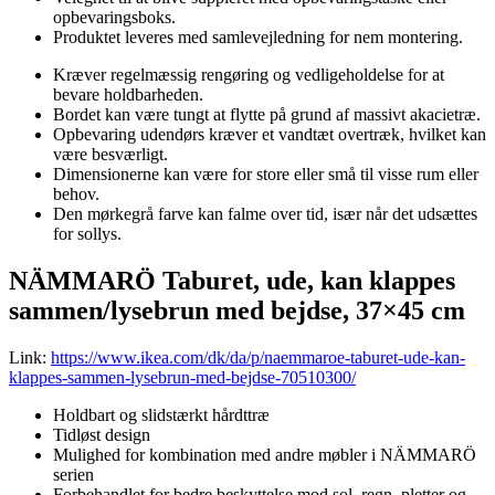
opbevaringsboks.
Produktet leveres med samlevejledning for nem montering.
Kræver regelmæssig rengøring og vedligeholdelse for at
bevare holdbarheden.
Bordet kan være tungt at flytte på grund af massivt akacietræ.
Opbevaring udendørs kræver et vandtæt overtræk, hvilket kan
være besværligt.
Dimensionerne kan være for store eller små til visse rum eller
behov.
Den mørkegrå farve kan falme over tid, især når det udsættes
for sollys.
NÄMMARÖ Taburet, ude, kan klappes
sammen/lysebrun med bejdse, 37×45 cm
Link:
https://www.ikea.com/dk/da/p/naemmaroe-taburet-ude-kan-
klappes-sammen-lysebrun-med-bejdse-70510300/
Holdbart og slidstærkt hårdttræ
Tidløst design
Mulighed for kombination med andre møbler i NÄMMARÖ
serien
Forbehandlet for bedre beskyttelse mod sol, regn, pletter og