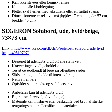
Kan ikke stryges eller kemisk renses
Kan ikke tåle klorblegning
Pletter skal fjernes med tekstilrens eller en fugtig svamp
Dimensionerne er relativt små (højde: 17 cm, længde: 57 cm,
bredde: 45 cm)
SEGERÖN Sofabord, ude, hvid/beige,
73×73 cm
Link:
https://www.ikea.com/dk/da/p/segeroen-sofabord-ude-hvid-
beige-40510797/
Designet til udendørs brug og alle slags vejr
Kræver ingen vedligeholdelse
Testet og godkendt til brug på offentlige steder
Slidstærk og kan holde til intensiv brug
Nem at rengøre
Opfylder sikkerheds- og stabilitetskrav
Anbefales kun til udendørs brug
Begrænset farvevalg (hvid/beige)
Materiale kan misfarve eller beskadige ved brug af stærke
rengøringsmidler eller slibende materialer