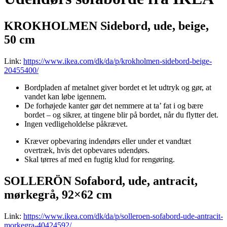
KROKHOLMEN Sidebord, ude, beige,
50 cm
Link:
https://www.ikea.com/dk/da/p/krokholmen-sidebord-beige-
20455400/
Bordpladen af metalnet giver bordet et let udtryk og gør, at
vandet kan løbe igennem.
De forhøjede kanter gør det nemmere at ta’ fat i og bære
bordet ‒ og sikrer, at tingene blir på bordet, når du flytter det.
Ingen vedligeholdelse påkrævet.
Kræver opbevaring indendørs eller under et vandtæt
overtræk, hvis det opbevares udendørs.
Skal tørres af med en fugtig klud for rengøring.
SOLLERÖN Sofabord, ude, antracit,
mørkegrå, 92×62 cm
Link:
https://www.ikea.com/dk/da/p/solleroen-sofabord-ude-antracit-
morkegra-40424592/