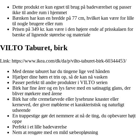
Dette produkt er kun egnet til brug på badeværelset og passer
ikke til andre rum i hjemmet
Bænken har kun en bredde på 77 cm, hvilket kan være for lille
til nogle brugere eller rum
Prisen på 349 kr. kan være i den højere ende af prisskalaen for
bænke af lignende størrelse og materiale
VILTO Taburet, birk
Link:
https://www.ikea.com/dk/da/p/vilto-taburet-birk-60344453/
Med denne taburet har du tingene lige ved hånden
Hjælper dine børn et trin op, så de kan nå vasken
Passer perfekt til andre produkter i VILTO serien
Birk har fine årer og en lys farve med en satinagtig glans, der
bliver mørkere med årene
Birk har ofte cremefarvede eller lysebrune knaster eller
kerneved, der giver møblerne et karakteristisk og naturligt
udseende
En trappestige gør det nemmere at nå de ting, du opbevarer højt
oppe
Perfekt i et lille badeværelse
Nem at rengøre med en mild sæbeopløsning