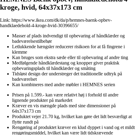
kroge, hvid, 64x37x173 cm
Link:
https://www.ikea.com/dk/da/p/hemnes-baenk-opbev-
handklaedehold-4-kroge-hvid-30396655/
Masser af plads indvendigt til opbevaring af håndklæder og
badeværelsestilbehør
Letlukkende hængsler reducerer risikoen for at få fingrene i
klemme
Kan bruges som ekstra sæde eller til opbevaring af andre ting
Medfølgende håndklædestang og knopper giver praktisk
opbevaringsplads til håndklæder og småting
Tidsløst design der understreger det traditionelle udtryk på
badeværelset
Kan kombineres med andre møbler i HEMNES serien
Prisen på 1.599.- kan være relativt høj i forhold til andre
lignende produkter på markedet
Kræver en vis mængde plads med sine dimensioner på
64x37x173 cm
Produktet vejer 21.70 kg, hvilket kan gøre det lidt besværligt at
flytte rundt på
Rengøring af produktet kræver en klud dyppet i vand og et mildt
rengøringsmiddel, hvilket kan være lidt tidskrævende