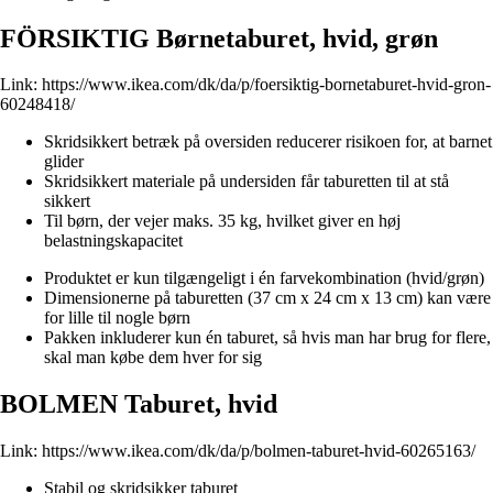
FÖRSIKTIG Børnetaburet, hvid, grøn
Link:
https://www.ikea.com/dk/da/p/foersiktig-bornetaburet-hvid-gron-
60248418/
Skridsikkert betræk på oversiden reducerer risikoen for, at barnet
glider
Skridsikkert materiale på undersiden får taburetten til at stå
sikkert
Til børn, der vejer maks. 35 kg, hvilket giver en høj
belastningskapacitet
Produktet er kun tilgængeligt i én farvekombination (hvid/grøn)
Dimensionerne på taburetten (37 cm x 24 cm x 13 cm) kan være
for lille til nogle børn
Pakken inkluderer kun én taburet, så hvis man har brug for flere,
skal man købe dem hver for sig
BOLMEN Taburet, hvid
Link:
https://www.ikea.com/dk/da/p/bolmen-taburet-hvid-60265163/
Stabil og skridsikker taburet