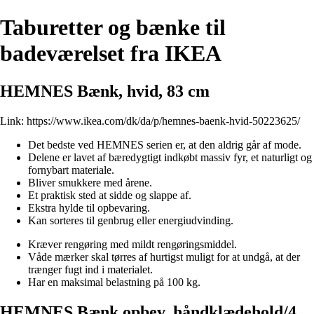
Taburetter og bænke til
badeværelset fra IKEA
HEMNES Bænk, hvid, 83 cm
Link:
https://www.ikea.com/dk/da/p/hemnes-baenk-hvid-50223625/
Det bedste ved HEMNES serien er, at den aldrig går af mode.
Delene er lavet af bæredygtigt indkøbt massiv fyr, et naturligt og
fornybart materiale.
Bliver smukkere med årene.
Et praktisk sted at sidde og slappe af.
Ekstra hylde til opbevaring.
Kan sorteres til genbrug eller energiudvinding.
Kræver rengøring med mildt rengøringsmiddel.
Våde mærker skal tørres af hurtigst muligt for at undgå, at der
trænger fugt ind i materialet.
Har en maksimal belastning på 100 kg.
HEMNES Bænk opbev, håndklædehold/4