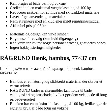
Kan bruges af både børn og voksne
Godkendt til en maksimal vægtbelastning på 100 kg
Reducerer risikoen for at glide med skridsikkert materiale
Lavet af genanvendelige materialer
Nem at rengøre med en klud eller mildt rengøringsmiddel
Afforabel pris på 95 kr
Materiale og design kan virke simpelt
Begrænset farvevalg (kun hvid tilgængelig)
Kan være for lav for nogle personer afhængigt af deres behov
Ingen højdejusteringsmuligheder
RÅGRUND Bænk, bambus, 77×37 cm
Link:
https://www.ikea.com/dk/da/p/ragrund-baenk-bambus-
60549416/
Bambus er et naturligt og slidstærkt materiale, der skaber et
varmt udtryk
RÅGRUND badeværelsesmøbler kan holde til både
vandpjaskeri og brusebade, hvilket gør dem velegnede til brug
på badeværelset
Bænken har en maksimal belastning på 100 kg, hvilket gør den
egnet til brug af både børn og voksne