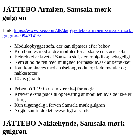
JÄTTEBO Armlæn, Samsala mørk
gulgrøn
Link:
https://www.ikea.com/dk/da/p/jaettebo-armlaen-samsala-mork-
gulgron-s99471416/
Modulopbygget sofa, der kan tilpasses efter behov
Kombineres med andre moduler for at skabe en større sofa
Betrækket er lavet af Samsala stof, der er blødt og behageligt
Nem at holde ren med mulighed for maskinvask af betrækket
Kan kombineres med chaiselongmoduler, siddemoduler og
nakkestøtter
10 års garanti
Prisen på 1.199 kr. kan være høj for nogle
Kræver ekstra plads til opbevaring af moduler, hvis de ikke er
i brug
Kun tilgængelig i farven Samsala mørk gulgrøn
Nogle kan finde det besværligt at samle
JÄTTEBO Nakkehynde, Samsala mørk
gulgrøn