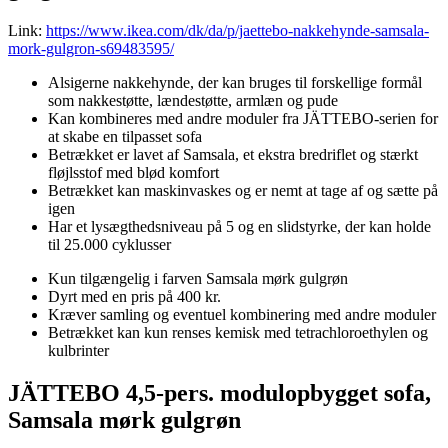
Link:
https://www.ikea.com/dk/da/p/jaettebo-nakkehynde-samsala-
mork-gulgron-s69483595/
Alsigerne nakkehynde, der kan bruges til forskellige formål
som nakkestøtte, lændestøtte, armlæn og pude
Kan kombineres med andre moduler fra JÄTTEBO-serien for
at skabe en tilpasset sofa
Betrækket er lavet af Samsala, et ekstra bredriflet og stærkt
fløjlsstof med blød komfort
Betrækket kan maskinvaskes og er nemt at tage af og sætte på
igen
Har et lysægthedsniveau på 5 og en slidstyrke, der kan holde
til 25.000 cyklusser
Kun tilgængelig i farven Samsala mørk gulgrøn
Dyrt med en pris på 400 kr.
Kræver samling og eventuel kombinering med andre moduler
Betrækket kan kun renses kemisk med tetrachloroethylen og
kulbrinter
JÄTTEBO 4,5-pers. modulopbygget sofa,
Samsala mørk gulgrøn