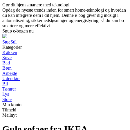
Gør dit hjem smartere med teknologi
Opdag de nyeste trends inden for smart home-teknologi og hvordan
du kan integrere dem i dit hjem. Denne e-bog giver dig indsigt i
automatisering, sikkerhedsløsninger og energistyring, så du kan bo
smartere og mere effektivt.
Snup e-bogen nu
StueStil
Kategorier
Køkken
Sove
Bad
Børn
Arbejde
Udendørs
Bil
Tømrer
Lys
Stole
Min konto
Tilmeld
Mailnyt
Gule sofaer fra IKEA