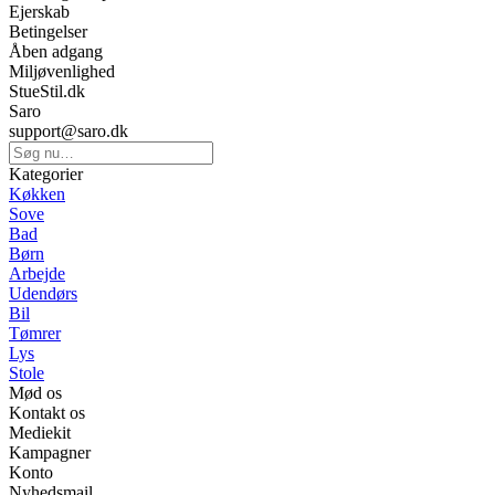
Ejerskab
Betingelser
Åben adgang
Miljøvenlighed
StueStil.dk
Saro
support@saro.dk
Kategorier
Køkken
Sove
Bad
Børn
Arbejde
Udendørs
Bil
Tømrer
Lys
Stole
Mød os
Kontakt os
Mediekit
Kampagner
Konto
Nyhedsmail