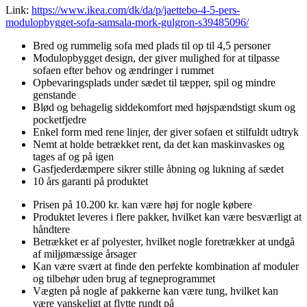
Link:
https://www.ikea.com/dk/da/p/jaettebo-4-5-pers-
modulopbygget-sofa-samsala-mork-gulgron-s39485096/
Bred og rummelig sofa med plads til op til 4,5 personer
Modulopbygget design, der giver mulighed for at tilpasse
sofaen efter behov og ændringer i rummet
Opbevaringsplads under sædet til tæpper, spil og mindre
genstande
Blød og behagelig siddekomfort med højspændstigt skum og
pocketfjedre
Enkel form med rene linjer, der giver sofaen et stilfuldt udtryk
Nemt at holde betrækket rent, da det kan maskinvaskes og
tages af og på igen
Gasfjederdæmpere sikrer stille åbning og lukning af sædet
10 års garanti på produktet
Prisen på 10.200 kr. kan være høj for nogle købere
Produktet leveres i flere pakker, hvilket kan være besværligt at
håndtere
Betrækket er af polyester, hvilket nogle foretrækker at undgå
af miljømæssige årsager
Kan være svært at finde den perfekte kombination af moduler
og tilbehør uden brug af tegneprogrammet
Vægten på nogle af pakkerne kan være tung, hvilket kan
være vanskeligt at flytte rundt på