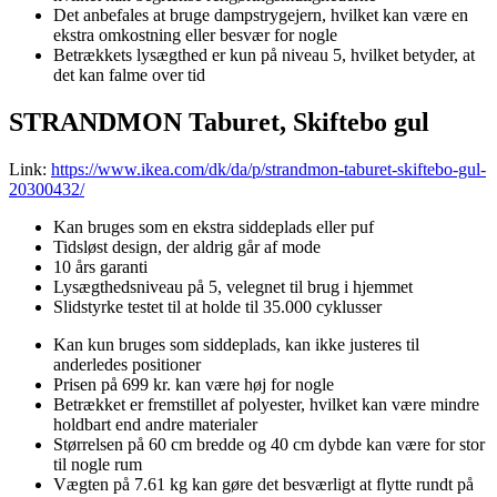
Det anbefales at bruge dampstrygejern, hvilket kan være en
ekstra omkostning eller besvær for nogle
Betrækkets lysægthed er kun på niveau 5, hvilket betyder, at
det kan falme over tid
STRANDMON Taburet, Skiftebo gul
Link:
https://www.ikea.com/dk/da/p/strandmon-taburet-skiftebo-gul-
20300432/
Kan bruges som en ekstra siddeplads eller puf
Tidsløst design, der aldrig går af mode
10 års garanti
Lysægthedsniveau på 5, velegnet til brug i hjemmet
Slidstyrke testet til at holde til 35.000 cyklusser
Kan kun bruges som siddeplads, kan ikke justeres til
anderledes positioner
Prisen på 699 kr. kan være høj for nogle
Betrækket er fremstillet af polyester, hvilket kan være mindre
holdbart end andre materialer
Størrelsen på 60 cm bredde og 40 cm dybde kan være for stor
til nogle rum
Vægten på 7.61 kg kan gøre det besværligt at flytte rundt på