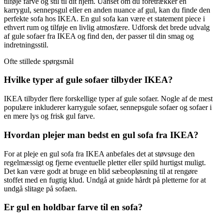
tilføje farve og stil til dit hjem. Uanset om du foretrækker en
karrygul, sennepsgul eller en anden nuance af gul, kan du finde den
perfekte sofa hos IKEA. En gul sofa kan være et statement piece i
ethvert rum og tilføje en livlig atmosfære. Udforsk det brede udvalg
af gule sofaer fra IKEA og find den, der passer til din smag og
indretningsstil.
Ofte stillede spørgsmål
Hvilke typer af gule sofaer tilbyder IKEA?
IKEA tilbyder flere forskellige typer af gule sofaer. Nogle af de mest
populære inkluderer karrygule sofaer, sennepsgule sofaer og sofaer i
en mere lys og frisk gul farve.
Hvordan plejer man bedst en gul sofa fra IKEA?
For at pleje en gul sofa fra IKEA anbefales det at støvsuge den
regelmæssigt og fjerne eventuelle pletter eller spild hurtigst muligt.
Det kan være godt at bruge en blid sæbeopløsning til at rengøre
stoffet med en fugtig klud. Undgå at gnide hårdt på pletterne for at
undgå slitage på sofaen.
Er gul en holdbar farve til en sofa?