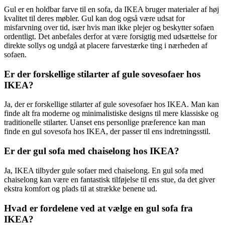
Gul er en holdbar farve til en sofa, da IKEA bruger materialer af høj
kvalitet til deres møbler. Gul kan dog også være udsat for
misfarvning over tid, især hvis man ikke plejer og beskytter sofaen
ordentligt. Det anbefales derfor at være forsigtig med udsættelse for
direkte sollys og undgå at placere farvestærke ting i nærheden af
sofaen.
Er der forskellige stilarter af gule sovesofaer hos
IKEA?
Ja, der er forskellige stilarter af gule sovesofaer hos IKEA. Man kan
finde alt fra moderne og minimalistiske designs til mere klassiske og
traditionelle stilarter. Uanset ens personlige præference kan man
finde en gul sovesofa hos IKEA, der passer til ens indretningsstil.
Er der gul sofa med chaiselong hos IKEA?
Ja, IKEA tilbyder gule sofaer med chaiselong. En gul sofa med
chaiselong kan være en fantastisk tilføjelse til ens stue, da det giver
ekstra komfort og plads til at strække benene ud.
Hvad er fordelene ved at vælge en gul sofa fra
IKEA?