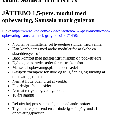
JÄTTEBO 1,5-pers. modul med
opbevaring, Samsala mørk gulgrøn
Link:
https://www.ikea.com/dk/da/p/jaettebo-1-5-pers-modul-med-
opbevaring-samsala-mork-gulgron-s19471458/
Nyd lange filmaftener og hyggelige stunder med venner
Kan kombineres med andre moduler for at skabe en
skræddersyet sofa
Blød komfort med højspændstigt skum og pocketfjedre
Dybe og ensartede sæder for ekstra komfort
Masser af opbevaringsplads under sædet
Gasfjederdæmpere for stille og rolig åbning og lukning af
opbevaringsrummet
Nem at flytte uden brug af værktøj
Flot design fra alle sider
Nem at rengøre og vedligeholde
10 års garanti
Relativt høj pris sammenlignet med andre sofaer
Tager mere plads end en almindelig sofa på grund af
opbevaringspladsen