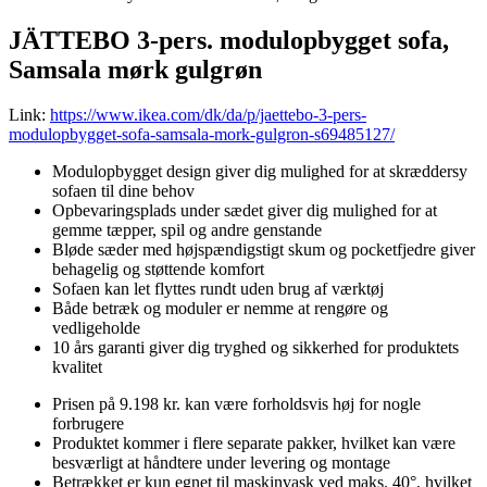
JÄTTEBO 3-pers. modulopbygget sofa,
Samsala mørk gulgrøn
Link:
https://www.ikea.com/dk/da/p/jaettebo-3-pers-
modulopbygget-sofa-samsala-mork-gulgron-s69485127/
Modulopbygget design giver dig mulighed for at skræddersy
sofaen til dine behov
Opbevaringsplads under sædet giver dig mulighed for at
gemme tæpper, spil og andre genstande
Bløde sæder med højspændigstigt skum og pocketfjedre giver
behagelig og støttende komfort
Sofaen kan let flyttes rundt uden brug af værktøj
Både betræk og moduler er nemme at rengøre og
vedligeholde
10 års garanti giver dig tryghed og sikkerhed for produktets
kvalitet
Prisen på 9.198 kr. kan være forholdsvis høj for nogle
forbrugere
Produktet kommer i flere separate pakker, hvilket kan være
besværligt at håndtere under levering og montage
Betrækket er kun egnet til maskinvask ved maks. 40°, hvilket