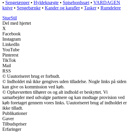
•
Sengetæpper
•
Hyldeknægte
•
Spisebordssæt
•
VARDAGEN
knive
•
Sengebænke
•
Kander og karafler
•
Tasker
•
Rumdelere
StueStil
Del med hjertet
X
Facebook
Instagram
LinkedIn
YouTube
Pinterest
TikTok
Mail
RSS
© Uautoriseret brug er forbudt.
© Indholdet må ikke gengives uden tilladelse. Nogle links på siden
kan give os kommission ved køb.
© Ophavsretten tilhører os og alt indhold er beskyttet. Vi
samarbejder med udvalgte partnere og kan modtage provision ved
køb foretaget gennem vores links. Uautoriseret brug af indholdet er
ikke tilladt.
Publikationer
Gaver
Tilbudspriser
Erfaringer