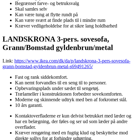
Begrænset farve- og betruksvalg
Skal samles selv
Kan være tung at flytte rundt på
Kan være svært at finde plads til i mindre rum
Kræver vedligeholdelse for at sikre lang holdbarhed
LANDSKRONA 3-pers. sovesofa,
Grann/Bomstad gyldenbrun/metal
Link:
https://www.ikea.com/dk/da/p/landskrona-3-pers-sovesofa-
grann-bomstad-gyldenbrun-metal-s69491265/
Fast og rank siddekomfort.
Kan nemt forvandles til en seng til to personer.
Opbevaringsplads under sædet til sengetøj.
Trælameller i konstruktionen forbedrer sovekomforten.
Moderne og skinnende udtryk med ben af forkromet stål.
10 års garanti.
Kontaktoverfladerne er kun delvist betrukket med læder og
har en belægning, der føles og ser ud som læder på andre
overflader.
Kræver rengøring med en fugtig klud og beskyttelse mod
direkte sollys for at forhindre udtørring.