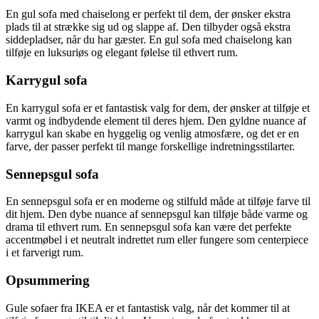
En gul sofa med chaiselong er perfekt til dem, der ønsker ekstra
plads til at strække sig ud og slappe af. Den tilbyder også ekstra
siddepladser, når du har gæster. En gul sofa med chaiselong kan
tilføje en luksuriøs og elegant følelse til ethvert rum.
Karrygul sofa
En karrygul sofa er et fantastisk valg for dem, der ønsker at tilføje et
varmt og indbydende element til deres hjem. Den gyldne nuance af
karrygul kan skabe en hyggelig og venlig atmosfære, og det er en
farve, der passer perfekt til mange forskellige indretningsstilarter.
Sennepsgul sofa
En sennepsgul sofa er en moderne og stilfuld måde at tilføje farve til
dit hjem. Den dybe nuance af sennepsgul kan tilføje både varme og
drama til ethvert rum. En sennepsgul sofa kan være det perfekte
accentmøbel i et neutralt indrettet rum eller fungere som centerpiece
i et farverigt rum.
Opsummering
Gule sofaer fra IKEA er et fantastisk valg, når det kommer til at