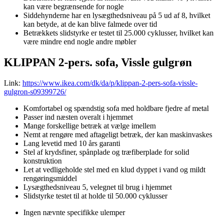
kan være begrænsende for nogle
Siddehynderne har en lysægthedsniveau på 5 ud af 8, hvilket
kan betyde, at de kan blive falmede over tid
Betrækkets slidstyrke er testet til 25.000 cyklusser, hvilket kan
være mindre end nogle andre møbler
KLIPPAN 2-pers. sofa, Vissle gulgrøn
Link:
https://www.ikea.com/dk/da/p/klippan-2-pers-sofa-vissle-
gulgron-s09399726/
Komfortabel og spændstig sofa med holdbare fjedre af metal
Passer ind næsten overalt i hjemmet
Mange forskellige betræk at vælge imellem
Nemt at rengøre med aftageligt betræk, der kan maskinvaskes
Lang levetid med 10 års garanti
Stel af krydsfiner, spånplade og træfiberplade for solid
konstruktion
Let at vedligeholde stel med en klud dyppet i vand og mildt
rengøringsmiddel
Lysægthedsniveau 5, velegnet til brug i hjemmet
Slidstyrke testet til at holde til 50.000 cyklusser
Ingen nævnte specifikke ulemper