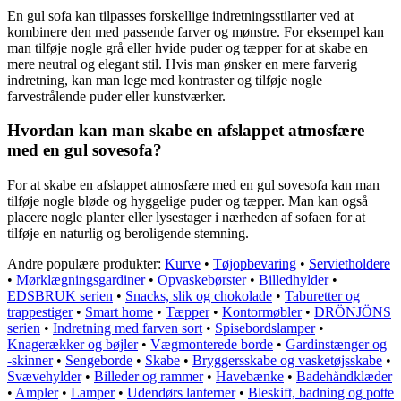
En gul sofa kan tilpasses forskellige indretningsstilarter ved at
kombinere den med passende farver og mønstre. For eksempel kan
man tilføje nogle grå eller hvide puder og tæpper for at skabe en
mere neutral og elegant stil. Hvis man ønsker en mere farverig
indretning, kan man lege med kontraster og tilføje nogle
farvestrålende puder eller kunstværker.
Hvordan kan man skabe en afslappet atmosfære
med en gul sovesofa?
For at skabe en afslappet atmosfære med en gul sovesofa kan man
tilføje nogle bløde og hyggelige puder og tæpper. Man kan også
placere nogle planter eller lysestager i nærheden af sofaen for at
tilføje en naturlig og beroligende stemning.
Andre populære produkter:
Kurve
•
Tøjopbevaring
•
Servietholdere
•
Mørklægningsgardiner
•
Opvaskebørster
•
Billedhylder
•
EDSBRUK serien
•
Snacks, slik og chokolade
•
Taburetter og
trappestiger
•
Smart home
•
Tæpper
•
Kontormøbler
•
DRÖNJÖNS
serien
•
Indretning med farven sort
•
Spisebordslamper
•
Knagerækker og bøjler
•
Vægmonterede borde
•
Gardinstænger og
-skinner
•
Sengeborde
•
Skabe
•
Bryggersskabe og vasketøjsskabe
•
Svævehylder
•
Billeder og rammer
•
Havebænke
•
Badehåndklæder
•
Ampler
•
Lamper
•
Udendørs lanterner
•
Bleskift, badning og potte