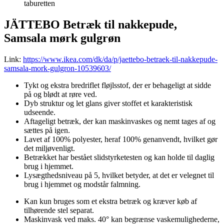
taburetten
JÄTTEBO Betræk til nakkepude,
Samsala mørk gulgrøn
Link:
https://www.ikea.com/dk/da/p/jaettebo-betraek-til-nakkepude-
samsala-mork-gulgron-10539603/
Tykt og ekstra bredriflet fløjlsstof, der er behageligt at sidde
på og blødt at røre ved.
Dyb struktur og let glans giver stoffet et karakteristisk
udseende.
Aftageligt betræk, der kan maskinvaskes og nemt tages af og
sættes på igen.
Lavet af 100% polyester, heraf 100% genanvendt, hvilket gør
det miljøvenligt.
Betrækket har bestået slidstyrketesten og kan holde til daglig
brug i hjemmet.
Lysægthedsniveau på 5, hvilket betyder, at det er velegnet til
brug i hjemmet og modstår falmning.
Kan kun bruges som et ekstra betræk og kræver køb af
tilhørende stel separat.
Maskinvask ved maks. 40° kan begrænse vaskemulighederne,