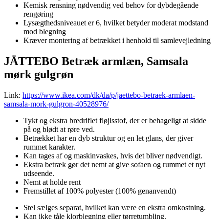
Kemisk rensning nødvendig ved behov for dybdegående
rengøring
Lysægthedsniveauet er 6, hvilket betyder moderat modstand
mod blegning
Kræver montering af betrækket i henhold til samlevejledning
JÄTTEBO Betræk armlæn, Samsala
mørk gulgrøn
Link:
https://www.ikea.com/dk/da/p/jaettebo-betraek-armlaen-
samsala-mork-gulgron-40528976/
Tykt og ekstra bredriflet fløjlsstof, der er behageligt at sidde
på og blødt at røre ved.
Betrækket har en dyb struktur og en let glans, der giver
rummet karakter.
Kan tages af og maskinvaskes, hvis det bliver nødvendigt.
Ekstra betræk gør det nemt at give sofaen og rummet et nyt
udseende.
Nemt at holde rent
Fremstillet af 100% polyester (100% genanvendt)
Stel sælges separat, hvilket kan være en ekstra omkostning.
Kan ikke tåle klorblegning eller tørretumbling.