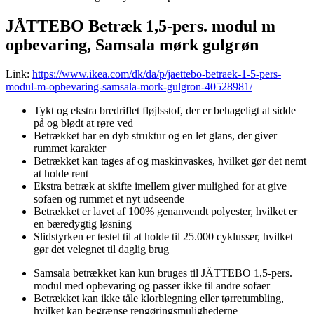
JÄTTEBO Betræk 1,5-pers. modul m
opbevaring, Samsala mørk gulgrøn
Link:
https://www.ikea.com/dk/da/p/jaettebo-betraek-1-5-pers-
modul-m-opbevaring-samsala-mork-gulgron-40528981/
Tykt og ekstra bredriflet fløjlsstof, der er behageligt at sidde
på og blødt at røre ved
Betrækket har en dyb struktur og en let glans, der giver
rummet karakter
Betrækket kan tages af og maskinvaskes, hvilket gør det nemt
at holde rent
Ekstra betræk at skifte imellem giver mulighed for at give
sofaen og rummet et nyt udseende
Betrækket er lavet af 100% genanvendt polyester, hvilket er
en bæredygtig løsning
Slidstyrken er testet til at holde til 25.000 cyklusser, hvilket
gør det velegnet til daglig brug
Samsala betrækket kan kun bruges til JÄTTEBO 1,5-pers.
modul med opbevaring og passer ikke til andre sofaer
Betrækket kan ikke tåle klorblegning eller tørretumbling,
hvilket kan begrænse rengøringsmulighederne