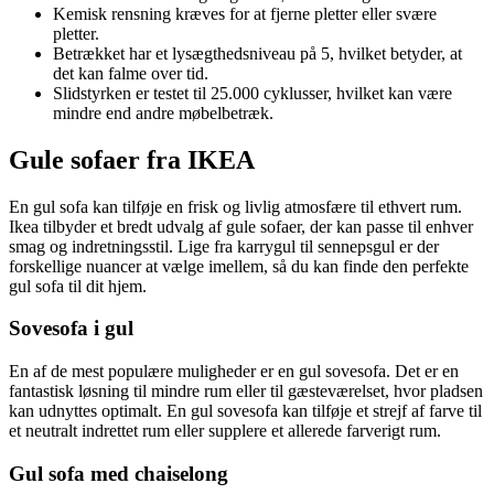
Kemisk rensning kræves for at fjerne pletter eller svære
pletter.
Betrækket har et lysægthedsniveau på 5, hvilket betyder, at
det kan falme over tid.
Slidstyrken er testet til 25.000 cyklusser, hvilket kan være
mindre end andre møbelbetræk.
Gule sofaer fra IKEA
En gul sofa kan tilføje en frisk og livlig atmosfære til ethvert rum.
Ikea tilbyder et bredt udvalg af gule sofaer, der kan passe til enhver
smag og indretningsstil. Lige fra karrygul til sennepsgul er der
forskellige nuancer at vælge imellem, så du kan finde den perfekte
gul sofa til dit hjem.
Sovesofa i gul
En af de mest populære muligheder er en gul sovesofa. Det er en
fantastisk løsning til mindre rum eller til gæsteværelset, hvor pladsen
kan udnyttes optimalt. En gul sovesofa kan tilføje et strejf af farve til
et neutralt indrettet rum eller supplere et allerede farverigt rum.
Gul sofa med chaiselong