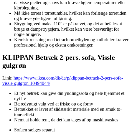
da visse pletter og snavs kan kræve højere temperaturer eller
klorblegning.
Må ikke tørres i tørretumbler, hvilket kan forlænge tørretiden
og kræve yderligere lufttørring.
Strygning ved maks. 110° er påkrævet, og det anbefales at
bruge et dampstrygejern, hvilket kan være besværligt for
nogle brugere.
Kemisk rensning med tetrachloroethylen og kulbrinter kræver
professionel hjælp og ekstra omkostninger.
KLIPPAN Betræk 2-pers. sofa, Vissle
gulgrøn
Link:
https://www.ikea.com/dk/da/p/klippan-betraek-2-pers-sofa-
vissle-gulgron-10494044/
Et nyt betræk kan give din yndlingssofa og hele hjemmet et
nyt liv
Bæredygtigt valg ved at friske op og forny
Betrækket er lavet af slidstærkt materiale med en smuk to-
tone-effekt
Nemt at holde rent, da det kan tages af og maskinvaskes
Sofaen sælges separat