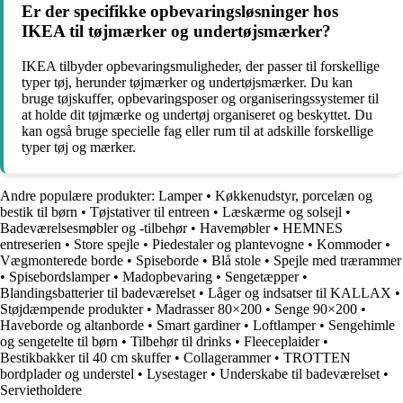
Er der specifikke opbevaringsløsninger hos
IKEA til tøjmærker og undertøjsmærker?
IKEA tilbyder opbevaringsmuligheder, der passer til forskellige
typer tøj, herunder tøjmærker og undertøjsmærker. Du kan
bruge tøjskuffer, opbevaringsposer og organiseringssystemer til
at holde dit tøjmærke og undertøj organiseret og beskyttet. Du
kan også bruge specielle fag eller rum til at adskille forskellige
typer tøj og mærker.
Andre populære produkter:
Lamper
•
Køkkenudstyr, porcelæn og
bestik til børn
•
Tøjstativer til entreen
•
Læskærme og solsejl
•
Badeværelsesmøbler og -tilbehør
•
Havemøbler
•
HEMNES
entreserien
•
Store spejle
•
Piedestaler og plantevogne
•
Kommoder
•
Vægmonterede borde
•
Spiseborde
•
Blå stole
•
Spejle med trærammer
•
Spisebordslamper
•
Madopbevaring
•
Sengetæpper
•
Blandingsbatterier til badeværelset
•
Låger og indsatser til KALLAX
•
Støjdæmpende produkter
•
Madrasser 80×200
•
Senge 90×200
•
Haveborde og altanborde
•
Smart gardiner
•
Loftlamper
•
Sengehimle
og sengetelte til børn
•
Tilbehør til drinks
•
Fleeceplaider
•
Bestikbakker til 40 cm skuffer
•
Collagerammer
•
TROTTEN
bordplader og understel
•
Lysestager
•
Underskabe til badeværelset
•
Servietholdere