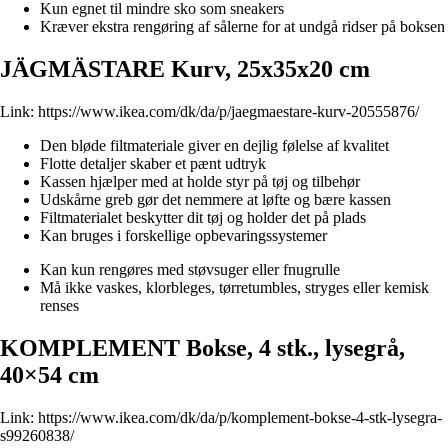
Kun egnet til mindre sko som sneakers
Kræver ekstra rengøring af sålerne for at undgå ridser på boksen
JÄGMÄSTARE Kurv, 25x35x20 cm
Link:
https://www.ikea.com/dk/da/p/jaegmaestare-kurv-20555876/
Den bløde filtmateriale giver en dejlig følelse af kvalitet
Flotte detaljer skaber et pænt udtryk
Kassen hjælper med at holde styr på tøj og tilbehør
Udskårne greb gør det nemmere at løfte og bære kassen
Filtmaterialet beskytter dit tøj og holder det på plads
Kan bruges i forskellige opbevaringssystemer
Kan kun rengøres med støvsuger eller fnugrulle
Må ikke vaskes, klorbleges, tørretumbles, stryges eller kemisk
renses
KOMPLEMENT Bokse, 4 stk., lysegrå,
40×54 cm
Link:
https://www.ikea.com/dk/da/p/komplement-bokse-4-stk-lysegra-
s99260838/