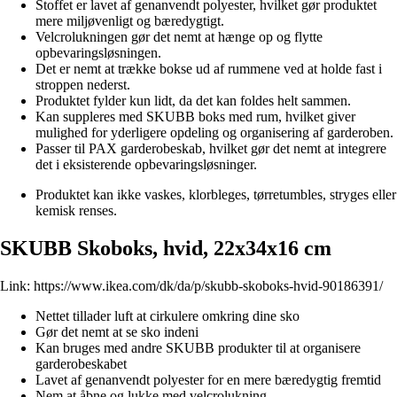
Stoffet er lavet af genanvendt polyester, hvilket gør produktet
mere miljøvenligt og bæredygtigt.
Velcrolukningen gør det nemt at hænge op og flytte
opbevaringsløsningen.
Det er nemt at trække bokse ud af rummene ved at holde fast i
stroppen nederst.
Produktet fylder kun lidt, da det kan foldes helt sammen.
Kan suppleres med SKUBB boks med rum, hvilket giver
mulighed for yderligere opdeling og organisering af garderoben.
Passer til PAX garderobeskab, hvilket gør det nemt at integrere
det i eksisterende opbevaringsløsninger.
Produktet kan ikke vaskes, klorbleges, tørretumbles, stryges eller
kemisk renses.
SKUBB Skoboks, hvid, 22x34x16 cm
Link:
https://www.ikea.com/dk/da/p/skubb-skoboks-hvid-90186391/
Nettet tillader luft at cirkulere omkring dine sko
Gør det nemt at se sko indeni
Kan bruges med andre SKUBB produkter til at organisere
garderobeskabet
Lavet af genanvendt polyester for en mere bæredygtig fremtid
Nem at åbne og lukke med velcrolukning