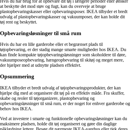
Hvis du har brug for at opbevare dit tøj i længere perioder eller ønsker
at beskytte det mod støv og fugt, kan du overveje at bruge
plastopbevaringskasser eller opbevaringsposer. IKEA tilbyder et bredt
udvalg af plastopbevaringskasser og vakuumposer, der kan holde dit
tøj rent og beskyttet.
Opbevaringsløsninger til små rum
Hvis du har en lille garderobe eller et begrænset plads til
tøjopbevaring, er der stadig mange smarte muligheder hos IKEA. Du
kan finde kompakte tøjopbevaringsløsninger som skoholdere til døre,
vakuumposeopbevaring, hængeopbevaring til skitøj og meget mere,
der hjælper med at udnytte pladsen effektivt.
Opsummering
IKEA tilbyder et bredt udvalg af tøjopbevaringsprodukter, der kan
hjælpe dig med at organisere dit tøj på en effektiv måde. Fra skuffer,
skabe og reoler til tøjorganizere, plastopbevaring og
opbevaringsløsninger til små rum, er der noget for enhver garderobe og
behov hos IKEA.
Ved at investere i smarte og funktionelle opbevaringsløsninger kan du
maksimere pladsen, holde dit tøj organiseret og gøre din daglige
påklædning lettere. Besøg dit nærmeste IKEA-varehus eller tjek deres