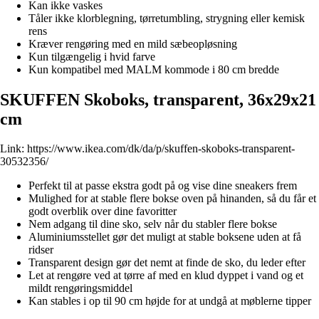
Kan ikke vaskes
Tåler ikke klorblegning, tørretumbling, strygning eller kemisk
rens
Kræver rengøring med en mild sæbeopløsning
Kun tilgængelig i hvid farve
Kun kompatibel med MALM kommode i 80 cm bredde
SKUFFEN Skoboks, transparent, 36x29x21
cm
Link:
https://www.ikea.com/dk/da/p/skuffen-skoboks-transparent-
30532356/
Perfekt til at passe ekstra godt på og vise dine sneakers frem
Mulighed for at stable flere bokse oven på hinanden, så du får et
godt overblik over dine favoritter
Nem adgang til dine sko, selv når du stabler flere bokse
Aluminiumsstellet gør det muligt at stable boksene uden at få
ridser
Transparent design gør det nemt at finde de sko, du leder efter
Let at rengøre ved at tørre af med en klud dyppet i vand og et
mildt rengøringsmiddel
Kan stables i op til 90 cm højde for at undgå at møblerne tipper