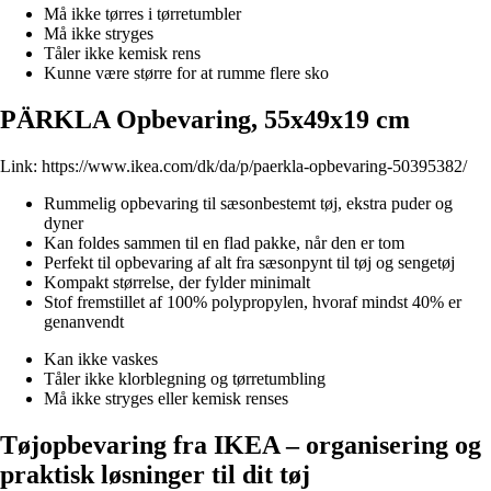
Må ikke tørres i tørretumbler
Må ikke stryges
Tåler ikke kemisk rens
Kunne være større for at rumme flere sko
PÄRKLA Opbevaring, 55x49x19 cm
Link:
https://www.ikea.com/dk/da/p/paerkla-opbevaring-50395382/
Rummelig opbevaring til sæsonbestemt tøj, ekstra puder og
dyner
Kan foldes sammen til en flad pakke, når den er tom
Perfekt til opbevaring af alt fra sæsonpynt til tøj og sengetøj
Kompakt størrelse, der fylder minimalt
Stof fremstillet af 100% polypropylen, hvoraf mindst 40% er
genanvendt
Kan ikke vaskes
Tåler ikke klorblegning og tørretumbling
Må ikke stryges eller kemisk renses
Tøjopbevaring fra IKEA – organisering og
praktisk løsninger til dit tøj