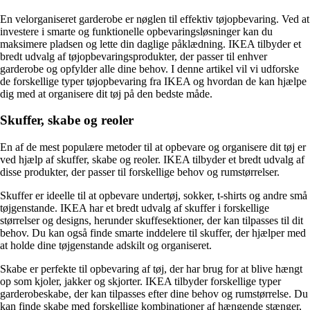
En velorganiseret garderobe er nøglen til effektiv tøjopbevaring. Ved at
investere i smarte og funktionelle opbevaringsløsninger kan du
maksimere pladsen og lette din daglige påklædning. IKEA tilbyder et
bredt udvalg af tøjopbevaringsprodukter, der passer til enhver
garderobe og opfylder alle dine behov. I denne artikel vil vi udforske
de forskellige typer tøjopbevaring fra IKEA og hvordan de kan hjælpe
dig med at organisere dit tøj på den bedste måde.
Skuffer, skabe og reoler
En af de mest populære metoder til at opbevare og organisere dit tøj er
ved hjælp af skuffer, skabe og reoler. IKEA tilbyder et bredt udvalg af
disse produkter, der passer til forskellige behov og rumstørrelser.
Skuffer er ideelle til at opbevare undertøj, sokker, t-shirts og andre små
tøjgenstande. IKEA har et bredt udvalg af skuffer i forskellige
størrelser og designs, herunder skuffesektioner, der kan tilpasses til dit
behov. Du kan også finde smarte inddelere til skuffer, der hjælper med
at holde dine tøjgenstande adskilt og organiseret.
Skabe er perfekte til opbevaring af tøj, der har brug for at blive hængt
op som kjoler, jakker og skjorter. IKEA tilbyder forskellige typer
garderobeskabe, der kan tilpasses efter dine behov og rumstørrelse. Du
kan finde skabe med forskellige kombinationer af hængende stænger,