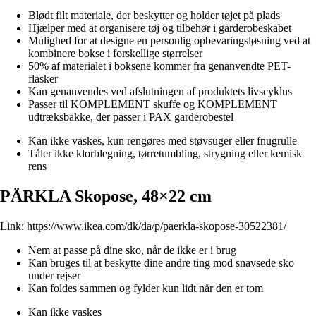
Blødt filt materiale, der beskytter og holder tøjet på plads
Hjælper med at organisere tøj og tilbehør i garderobeskabet
Mulighed for at designe en personlig opbevaringsløsning ved at
kombinere bokse i forskellige størrelser
50% af materialet i boksene kommer fra genanvendte PET-
flasker
Kan genanvendes ved afslutningen af produktets livscyklus
Passer til KOMPLEMENT skuffe og KOMPLEMENT
udtræksbakke, der passer i PAX garderobestel
Kan ikke vaskes, kun rengøres med støvsuger eller fnugrulle
Tåler ikke klorblegning, tørretumbling, strygning eller kemisk
rens
PÄRKLA Skopose, 48×22 cm
Link:
https://www.ikea.com/dk/da/p/paerkla-skopose-30522381/
Nem at passe på dine sko, når de ikke er i brug
Kan bruges til at beskytte dine andre ting mod snavsede sko
under rejser
Kan foldes sammen og fylder kun lidt når den er tom
Kan ikke vaskes