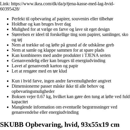
Link:
https://www.ikea.com/dk/da/p/tjena-kasse-med-lag-hvid-
60395428/
Perfekt til opbevaring af papirer, souvenirs eller tilbehør
Holdbar og kan bruges hver dag
Mulighed for at vælge en farve og lave sit eget design
Størrelsen er ideel til forskellige ting som papirer, samlinger, sko
og tøj
Nem at trække ud og løfte på grund af de udskårne greb
Nem at samle og klappe sammen for at spare plads
Kan kombineres med andre produkter i TJENA serien
Genanvendelig eller kan bruges til energiudvinding
Lavet af genanvendt karton og papir
Let at rengøre med en tør klud
Kun i hvid farve, ingen andre farvemuligheder angivet
Dimensionerne passer måske ikke til alle behov og
opbevaringsmuligheder
Boksen vejer 0.67 kg, hvilket kan gøre den tung at løfte ved fuld
kapacitet
Manglende information om eventuelle begrænsninger ved
genanvendelse eller energiudvinding
SKUBB Opbevaring, hvid, 93x55x19 cm