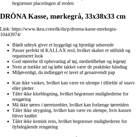
begrænser placeringen af reolen
DRÖNA Kasse, mørkegrå, 33x38x33 cm
Link:
https://www.ikea.com/dk/da/p/droena-kasse-morkegra-
10443974/
Blødt udtryk giver et hyggeligt og hjemligt udseende
Passer perfekt til KALLAX reol, hvilket skaber et stilfuldt og
organiseret look
God størrelse til opbevaring af tøj, medietilbehør og legetøj
Nem at trække ud og løfte takket være de praktiske håndtag
Miljøvenligt, da indlægget er lavet af genanvendt pap
Kan ikke vaskes, hvilket kan være en ulempe i tilfælde af snavs
eller pletter
Tåler ikke klorblegning, hvilket begrænser mulighederne for
rengøring
Må ikke tørres i tørretumbler, hvilket kan forlænge tørretiden
Tåler ikke strygning, hvilket kan være en ulempe, hvis kassen
bliver krøllet
Tåler ikke kemisk rens, hvilket begrænser mulighederne for
dybdegående rengøring