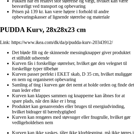
Pakken har en relativt stor størrelse og vægt, hvilket kan være
besværligt ved transport og opbevaring
Prisen på 139 kr. kan være højere i forhold til andre
opbevaringskasser af lignende størrelse og materiale
PUDDA Kurv, 28x28x23 cm
Link:
https://www.ikea.com/dk/da/p/pudda-kurv-20343912/
Det bløde filt og de skinnende messingknapper giver produktet
et stilfuldt udseende
Kurven fås i forskellige størrelser, hvilket gør den velegnet til
forskellige typer tilbehør
Kurven passer perfekt i EKET skab, D 35 cm, hvilket muliggør
en nem og organiseret opbevaring
Samling af ting i kurven gør det nemt at holde orden og finde det
man leder efter
Kurven kan klappes sammen og knapperne kan åbnes for at
spare plads, når den ikke er i brug
Produktet kan genanvendes eller bruges til energiudvinding,
hvilket bidrager til bæredygtighed
Kurven kan rengøres med støvsuger eller fnugrulle, hvilket gør
vedligeholdelsen nem
Kurven kan ikke vaskes, tåler ikke klorblegning, må ikke tørres i