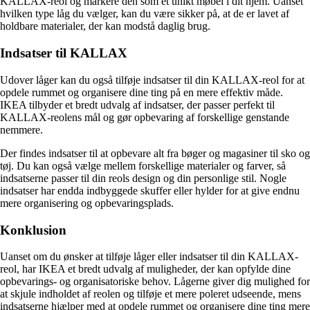
KALLAX-reol og markere den som et unikt møbel i dit hjem. Uanset
hvilken type låg du vælger, kan du være sikker på, at de er lavet af
holdbare materialer, der kan modstå daglig brug.
Indsatser til KALLAX
Udover låger kan du også tilføje indsatser til din KALLAX-reol for at
opdele rummet og organisere dine ting på en mere effektiv måde.
IKEA tilbyder et bredt udvalg af indsatser, der passer perfekt til
KALLAX-reolens mål og gør opbevaring af forskellige genstande
nemmere.
Der findes indsatser til at opbevare alt fra bøger og magasiner til sko og
tøj. Du kan også vælge mellem forskellige materialer og farver, så
indsatserne passer til din reols design og din personlige stil. Nogle
indsatser har endda indbyggede skuffer eller hylder for at give endnu
mere organisering og opbevaringsplads.
Konklusion
Uanset om du ønsker at tilføje låger eller indsatser til din KALLAX-
reol, har IKEA et bredt udvalg af muligheder, der kan opfylde dine
opbevarings- og organisatoriske behov. Lågerne giver dig mulighed for
at skjule indholdet af reolen og tilføje et mere poleret udseende, mens
indsatserne hjælper med at opdele rummet og organisere dine ting mere