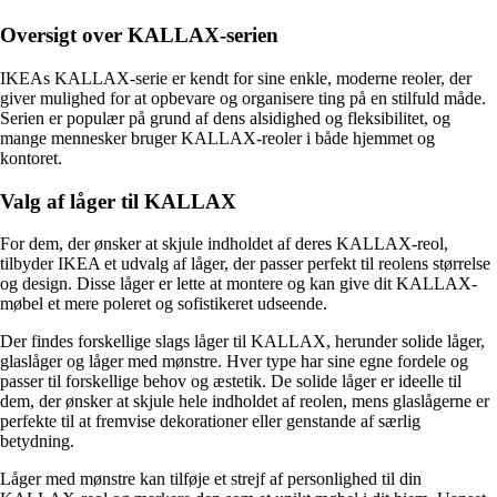
Oversigt over KALLAX-serien
IKEAs KALLAX-serie er kendt for sine enkle, moderne reoler, der
giver mulighed for at opbevare og organisere ting på en stilfuld måde.
Serien er populær på grund af dens alsidighed og fleksibilitet, og
mange mennesker bruger KALLAX-reoler i både hjemmet og
kontoret.
Valg af låger til KALLAX
For dem, der ønsker at skjule indholdet af deres KALLAX-reol,
tilbyder IKEA et udvalg af låger, der passer perfekt til reolens størrelse
og design. Disse låger er lette at montere og kan give dit KALLAX-
møbel et mere poleret og sofistikeret udseende.
Der findes forskellige slags låger til KALLAX, herunder solide låger,
glaslåger og låger med mønstre. Hver type har sine egne fordele og
passer til forskellige behov og æstetik. De solide låger er ideelle til
dem, der ønsker at skjule hele indholdet af reolen, mens glaslågerne er
perfekte til at fremvise dekorationer eller genstande af særlig
betydning.
Låger med mønstre kan tilføje et strejf af personlighed til din