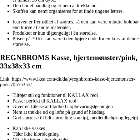
Den har et håndtag og er nem at trække ud.
Skuffen kan nemt organiseres for at finde tingene lettere.
Kurven er fremstillet af søgræs, så den kan være mindre holdbar
end kurve af andre materialer.
Produktet er kun tilgængeligt i én størrelse.
Prisen på 79 kr. kan være i den højere ende for en kurv af denne
størrelse.
REGNBROMS Kasse, hjertemønster/pink,
33x38x33 cm
Link:
https://www.ikea.com/dk/da/p/regnbroms-kasse-hjertemonster-
pink-70555355/
Tilføjer stil og funktioner til KALLAX reol
Passer perfekt til KALLAX reol
Giver en følelse af blødhed i opbevaringsløsningen
Nem at trække ud og løfte på grund af håndtag
God størrelse til lidt større ting som tøj, medietilbehør og legetøj
Kan ikke vaskes
Tåler ikke klorblegning
Må ikke tørres i tørretumbler