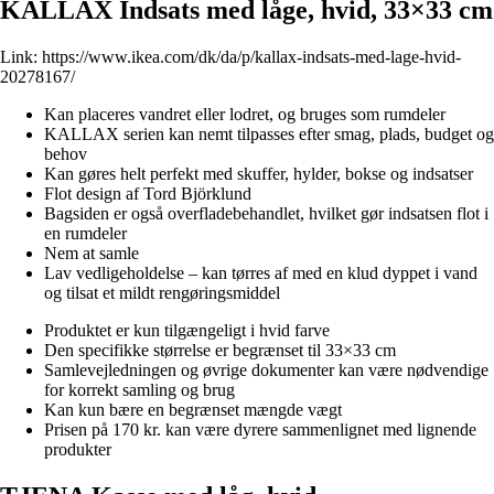
KALLAX Indsats med låge, hvid, 33×33 cm
Link:
https://www.ikea.com/dk/da/p/kallax-indsats-med-lage-hvid-
20278167/
Kan placeres vandret eller lodret, og bruges som rumdeler
KALLAX serien kan nemt tilpasses efter smag, plads, budget og
behov
Kan gøres helt perfekt med skuffer, hylder, bokse og indsatser
Flot design af Tord Björklund
Bagsiden er også overfladebehandlet, hvilket gør indsatsen flot i
en rumdeler
Nem at samle
Lav vedligeholdelse – kan tørres af med en klud dyppet i vand
og tilsat et mildt rengøringsmiddel
Produktet er kun tilgængeligt i hvid farve
Den specifikke størrelse er begrænset til 33×33 cm
Samlevejledningen og øvrige dokumenter kan være nødvendige
for korrekt samling og brug
Kan kun bære en begrænset mængde vægt
Prisen på 170 kr. kan være dyrere sammenlignet med lignende
produkter