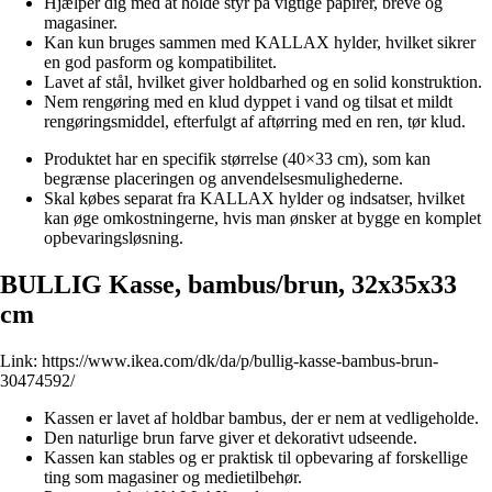
Hjælper dig med at holde styr på vigtige papirer, breve og
magasiner.
Kan kun bruges sammen med KALLAX hylder, hvilket sikrer
en god pasform og kompatibilitet.
Lavet af stål, hvilket giver holdbarhed og en solid konstruktion.
Nem rengøring med en klud dyppet i vand og tilsat et mildt
rengøringsmiddel, efterfulgt af aftørring med en ren, tør klud.
Produktet har en specifik størrelse (40×33 cm), som kan
begrænse placeringen og anvendelsesmulighederne.
Skal købes separat fra KALLAX hylder og indsatser, hvilket
kan øge omkostningerne, hvis man ønsker at bygge en komplet
opbevaringsløsning.
BULLIG Kasse, bambus/brun, 32x35x33
cm
Link:
https://www.ikea.com/dk/da/p/bullig-kasse-bambus-brun-
30474592/
Kassen er lavet af holdbar bambus, der er nem at vedligeholde.
Den naturlige brun farve giver et dekorativt udseende.
Kassen kan stables og er praktisk til opbevaring af forskellige
ting som magasiner og medietilbehør.