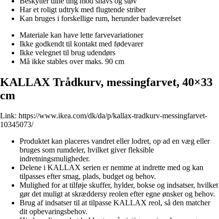
Beskytter dine ting mod snavs og støv
Har et roligt udtryk med flugtende striber
Kan bruges i forskellige rum, herunder badeværelset
Materiale kan have lette farvevariationer
Ikke godkendt til kontakt med fødevarer
Ikke velegnet til brug udendørs
Må ikke stables over maks. 90 cm
KALLAX Trådkurv, messingfarvet, 40×33
cm
Link:
https://www.ikea.com/dk/da/p/kallax-tradkurv-messingfarvet-
10345073/
Produktet kan placeres vandret eller lodret, op ad en væg eller
bruges som rumdeler, hvilket giver fleksible
indretningsmuligheder.
Delene i KALLAX serien er nemme at indrette med og kan
tilpasses efter smag, plads, budget og behov.
Mulighed for at tilføje skuffer, hylder, bokse og indsatser, hvilket
gør det muligt at skræddersy reolen efter egne ønsker og behov.
Brug af indsatser til at tilpasse KALLAX reol, så den matcher
dit opbevaringsbehov.