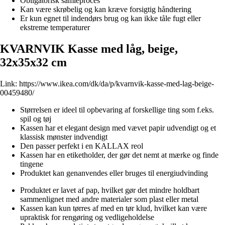
Obligatorisk samleproces
Kan være skrøbelig og kan kræve forsigtig håndtering
Er kun egnet til indendørs brug og kan ikke tåle fugt eller
ekstreme temperaturer
KVARNVIK Kasse med låg, beige,
32x35x32 cm
Link:
https://www.ikea.com/dk/da/p/kvarnvik-kasse-med-lag-beige-
00459480/
Størrelsen er ideel til opbevaring af forskellige ting som f.eks.
spil og tøj
Kassen har et elegant design med vævet papir udvendigt og et
klassisk mønster indvendigt
Den passer perfekt i en KALLAX reol
Kassen har en etiketholder, der gør det nemt at mærke og finde
tingene
Produktet kan genanvendes eller bruges til energiudvinding
Produktet er lavet af pap, hvilket gør det mindre holdbart
sammenlignet med andre materialer som plast eller metal
Kassen kan kun tørres af med en tør klud, hvilket kan være
upraktisk for rengøring og vedligeholdelse