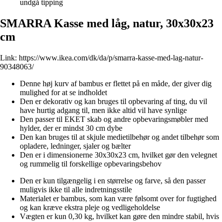
undgå tipping
SMARRA Kasse med låg, natur, 30x30x23
cm
Link:
https://www.ikea.com/dk/da/p/smarra-kasse-med-lag-natur-
90348063/
Denne høj kurv af bambus er flettet på en måde, der giver dig
mulighed for at se indholdet
Den er dekorativ og kan bruges til opbevaring af ting, du vil
have hurtig adgang til, men ikke altid vil have synlige
Den passer til EKET skab og andre opbevaringsmøbler med
hylder, der er mindst 30 cm dybe
Den kan bruges til at skjule medietilbehør og andet tilbehør som
opladere, ledninger, sjaler og bælter
Den er i dimensionerne 30x30x23 cm, hvilket gør den velegnet
og rummelig til forskellige opbevaringsbehov
Den er kun tilgængelig i en størrelse og farve, så den passer
muligvis ikke til alle indretningsstile
Materialet er bambus, som kan være følsomt over for fugtighed
og kan kræve ekstra pleje og vedligeholdelse
Vægten er kun 0,30 kg, hvilket kan gøre den mindre stabil, hvis