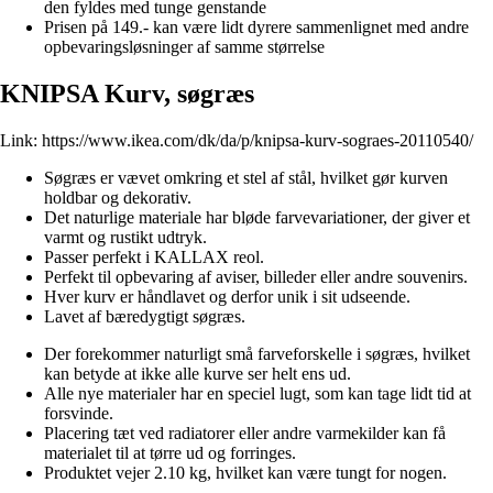
den fyldes med tunge genstande
Prisen på 149.- kan være lidt dyrere sammenlignet med andre
opbevaringsløsninger af samme størrelse
KNIPSA Kurv, søgræs
Link:
https://www.ikea.com/dk/da/p/knipsa-kurv-sograes-20110540/
Søgræs er vævet omkring et stel af stål, hvilket gør kurven
holdbar og dekorativ.
Det naturlige materiale har bløde farvevariationer, der giver et
varmt og rustikt udtryk.
Passer perfekt i KALLAX reol.
Perfekt til opbevaring af aviser, billeder eller andre souvenirs.
Hver kurv er håndlavet og derfor unik i sit udseende.
Lavet af bæredygtigt søgræs.
Der forekommer naturligt små farveforskelle i søgræs, hvilket
kan betyde at ikke alle kurve ser helt ens ud.
Alle nye materialer har en speciel lugt, som kan tage lidt tid at
forsvinde.
Placering tæt ved radiatorer eller andre varmekilder kan få
materialet til at tørre ud og forringes.
Produktet vejer 2.10 kg, hvilket kan være tungt for nogen.