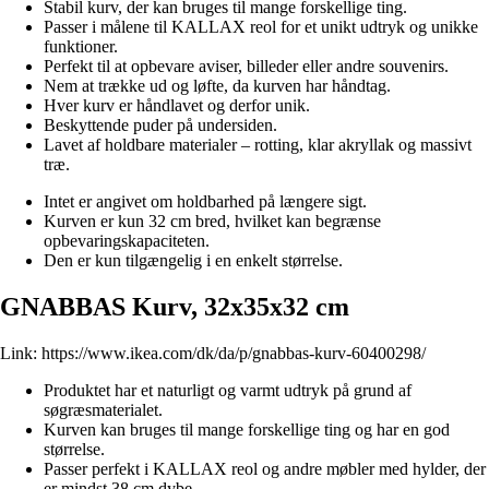
Stabil kurv, der kan bruges til mange forskellige ting.
Passer i målene til KALLAX reol for et unikt udtryk og unikke
funktioner.
Perfekt til at opbevare aviser, billeder eller andre souvenirs.
Nem at trække ud og løfte, da kurven har håndtag.
Hver kurv er håndlavet og derfor unik.
Beskyttende puder på undersiden.
Lavet af holdbare materialer – rotting, klar akryllak og massivt
træ.
Intet er angivet om holdbarhed på længere sigt.
Kurven er kun 32 cm bred, hvilket kan begrænse
opbevaringskapaciteten.
Den er kun tilgængelig i en enkelt størrelse.
GNABBAS Kurv, 32x35x32 cm
Link:
https://www.ikea.com/dk/da/p/gnabbas-kurv-60400298/
Produktet har et naturligt og varmt udtryk på grund af
søgræsmaterialet.
Kurven kan bruges til mange forskellige ting og har en god
størrelse.
Passer perfekt i KALLAX reol og andre møbler med hylder, der
er mindst 38 cm dybe.