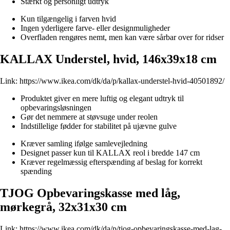
Stærkt og personligt udtryk
Kun tilgængelig i farven hvid
Ingen yderligere farve- eller designmuligheder
Overfladen rengøres nemt, men kan være sårbar over for ridser
KALLAX Understel, hvid, 146x39x18 cm
Link:
https://www.ikea.com/dk/da/p/kallax-understel-hvid-40501892/
Produktet giver en mere luftig og elegant udtryk til
opbevaringsløsningen
Gør det nemmere at støvsuge under reolen
Indstillelige fødder for stabilitet på ujævne gulve
Kræver samling ifølge samlevejledning
Designet passer kun til KALLAX reol i bredde 147 cm
Kræver regelmæssig efterspænding af beslag for korrekt
spænding
TJOG Opbevaringskasse med låg,
mørkegrå, 32x31x30 cm
Link:
https://www.ikea.com/dk/da/p/tjog-opbevaringskasse-med-lag-