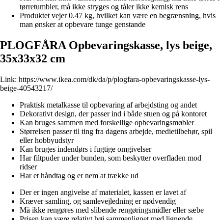
tørretumbler, må ikke stryges og tåler ikke kemisk rens
Produktet vejer 0.47 kg, hvilket kan være en begrænsning, hvis
man ønsker at opbevare tunge genstande
PLOGFÅRA Opbevaringskasse, lys beige,
35x33x32 cm
Link:
https://www.ikea.com/dk/da/p/plogfara-opbevaringskasse-lys-
beige-40543217/
Praktisk metalkasse til opbevaring af arbejdsting og andet
Dekorativt design, der passer ind i både stuen og på kontoret
Kan bruges sammen med forskellige opbevaringsmøbler
Størrelsen passer til ting fra dagens arbejde, medietilbehør, spil
eller hobbyudstyr
Kan bruges indendørs i fugtige omgivelser
Har filtpuder under bunden, som beskytter overfladen mod
ridser
Har et håndtag og er nem at trække ud
Der er ingen angivelse af materialet, kassen er lavet af
Kræver samling, og samlevejledning er nødvendig
Må ikke rengøres med slibende rengøringsmidler eller sæbe
Prisen kan være relativt høj sammenlignet med lignende