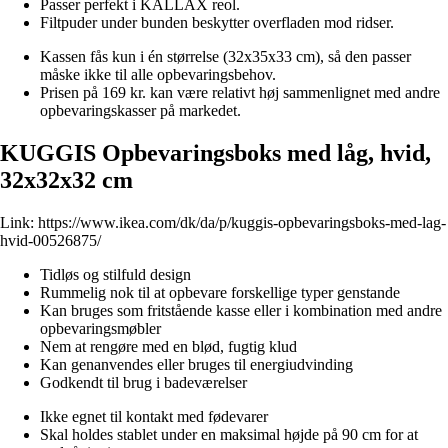
Passer perfekt i KALLAX reol.
Filtpuder under bunden beskytter overfladen mod ridser.
Kassen fås kun i én størrelse (32x35x33 cm), så den passer
måske ikke til alle opbevaringsbehov.
Prisen på 169 kr. kan være relativt høj sammenlignet med andre
opbevaringskasser på markedet.
KUGGIS Opbevaringsboks med låg, hvid,
32x32x32 cm
Link:
https://www.ikea.com/dk/da/p/kuggis-opbevaringsboks-med-lag-
hvid-00526875/
Tidløs og stilfuld design
Rummelig nok til at opbevare forskellige typer genstande
Kan bruges som fritstående kasse eller i kombination med andre
opbevaringsmøbler
Nem at rengøre med en blød, fugtig klud
Kan genanvendes eller bruges til energiudvinding
Godkendt til brug i badeværelser
Ikke egnet til kontakt med fødevarer
Skal holdes stablet under en maksimal højde på 90 cm for at