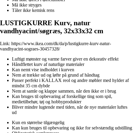
Må ikke stryges
Tåler ikke kemisk rens
LUSTIGKURRE Kurv, natur
vandhyacint/søgræs, 32x33x32 cm
Link:
https://www.ikea.com/dk/da/p/lustigkurre-kurv-natur-
vandhyacint-sograes-30457328/
Luftigt mønster og varme farver giver en dekorativ effekt
Håndflettet kurv af naturlige materialer
Kan nemt vise indholdet i kurven
Nem at trække ud og løfte på grund af håndtag
Passer perfekt i KALLAX reol og andre møbler med hylder af
mindst 35 cm dybde
Nem at samle og klappe sammen, når den ikke er i brug
Kan bruges til opbevaring af forskellige ting som spil,
medietilbehør, tøj og hobbyprodukter
Bliver mindre lugtende med tiden, når de nye materialer luftes
ud
Kun en størrelse tilgængelig
Kan kun bruges til opbevaring og ikke for selvstændig udstilling