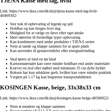
TJENA Kasse med låg, hvid
Link:
https://www.ikea.com/dk/da/p/tjena-kasse-med-lag-hvid-
40469302/
Stor nok til opbevaring af legetøj og spil
Holdbar og kan bruges hver dag
Mulighed for at vælge en farve efter eget ønske
Ideel størrelse til forskellige typer opbevaring
Kan kombineres med andre produkter i TJENA serien
Nem at samle og klappe sammen for at spare plads
Kan anvendes til genanvendelse eller energiudvinding
Skal tørres af med en tør klud
Kartonmaterialet kan være mindre holdbart end andre materialer
Kræver en reol eller møbel med minimum 35 cm dybe hylder
Boksen har kun udskårne greb, hvilket kan være mindre praktisk
Vægten på 1.17 kg kan begrænse transportabiliteten
KOSINGEN Kasse, beige, 33x38x33 cm
Link:
https://www.ikea.com/dk/da/p/kosingen-kasse-beige-40506922/
Nem at montere og klappe sammen
Passer perfekt i KALLAX reol og andre møbler med hylder, der