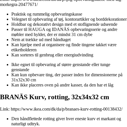
morkegra-20477671/
Praktisk og rummelig opbevaringskasse
Velegnet til opbevaring af tøj, kontorartikler og borddekorationer
Holdbar og dekorativt design med et stoflignende udseende
Passer til HAUGA og IDANÄS opbevaringsserie og andre
møbler med hylder, der er mindst 31 cm dybe
Nem at trække ud med håndtaget
Kan hjælpe med at organisere og finde tingene takket være
etiketholderen
Kan sorteres til genbrug eller energiudvinding
Ikke egnet til opbevaring af større genstande eller tunge
genstande
Kan kun opbevare ting, der passer inden for dimensionerne på
31x32x30 cm
Kan ikke placeres oven på andre kasser, da den har et låg
BRANÄS Kurv, rotting, 32x34x32 cm
Link:
https://www.ikea.com/dk/da/p/branaes-kurv-rotting-00138432/
Den håndflettede rotting giver hver eneste kurv et markant og
naturligt udtryk.