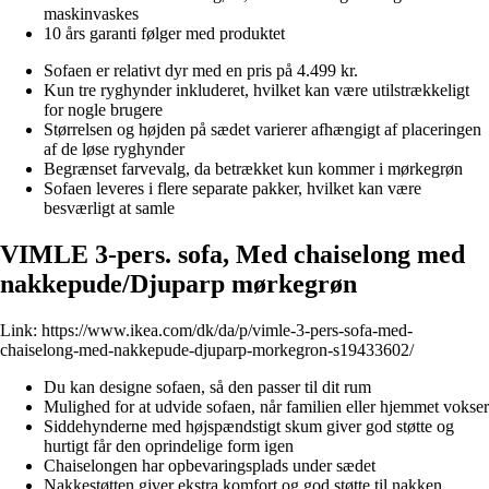
maskinvaskes
10 års garanti følger med produktet
Sofaen er relativt dyr med en pris på 4.499 kr.
Kun tre ryghynder inkluderet, hvilket kan være utilstrækkeligt
for nogle brugere
Størrelsen og højden på sædet varierer afhængigt af placeringen
af de løse ryghynder
Begrænset farvevalg, da betrækket kun kommer i mørkegrøn
Sofaen leveres i flere separate pakker, hvilket kan være
besværligt at samle
VIMLE 3-pers. sofa, Med chaiselong med
nakkepude/Djuparp mørkegrøn
Link:
https://www.ikea.com/dk/da/p/vimle-3-pers-sofa-med-
chaiselong-med-nakkepude-djuparp-morkegron-s19433602/
Du kan designe sofaen, så den passer til dit rum
Mulighed for at udvide sofaen, når familien eller hjemmet vokser
Siddehynderne med højspændstigt skum giver god støtte og
hurtigt får den oprindelige form igen
Chaiselongen har opbevaringsplads under sædet
Nakkestøtten giver ekstra komfort og god støtte til nakken