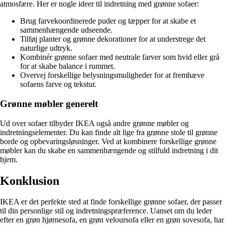
atmosfære. Her er nogle ideer til indretning med grønne sofaer:
Brug farvekoordinerede puder og tæpper for at skabe et
sammenhængende udseende.
Tilføj planter og grønne dekorationer for at understrege det
naturlige udtryk.
Kombinér grønne sofaer med neutrale farver som hvid eller grå
for at skabe balance i rummet.
Overvej forskellige belysningsmuligheder for at fremhæve
sofaens farve og tekstur.
Grønne møbler generelt
Ud over sofaer tilbyder IKEA også andre grønne møbler og
indretningselementer. Du kan finde alt lige fra grønne stole til grønne
borde og opbevaringsløsninger. Ved at kombinere forskellige grønne
møbler kan du skabe en sammenhængende og stilfuld indretning i dit
hjem.
Konklusion
IKEA er det perfekte sted at finde forskellige grønne sofaer, der passer
til din personlige stil og indretningspræference. Uanset om du leder
efter en grøn hjørnesofa, en grøn veloursofa eller en grøn sovesofa, har