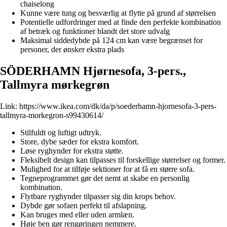
chaiselong
Kunne være tung og besværlig at flytte på grund af størrelsen
Potentielle udfordringer med at finde den perfekte kombination
af betræk og funktioner blandt det store udvalg
Maksimal siddedybde på 124 cm kan være begrænset for
personer, der ønsker ekstra plads
SÖDERHAMN Hjørnesofa, 3-pers.,
Tallmyra mørkegrøn
Link:
https://www.ikea.com/dk/da/p/soederhamn-hjornesofa-3-pers-
tallmyra-morkegron-s99430614/
Stilfuldt og luftigt udtryk.
Store, dybe sæder for ekstra komfort.
Løse ryghynder for ekstra støtte.
Fleksibelt design kan tilpasses til forskellige størrelser og former.
Mulighed for at tilføje sektioner for at få en større sofa.
Tegneprogrammet gør det nemt at skabe en personlig
kombination.
Flytbare ryghynder tilpasser sig din krops behov.
Dybde gør sofaen perfekt til afslapning.
Kan bruges med eller uden armlæn.
Høje ben gør rengøringen nemmere.