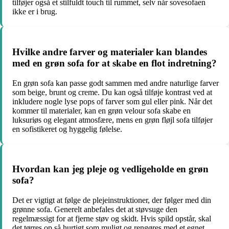
tilføjer også et stilfuldt touch til rummet, selv når sovesofaen
ikke er i brug.
Hvilke andre farver og materialer kan blandes
med en grøn sofa for at skabe en flot indretning?
En grøn sofa kan passe godt sammen med andre naturlige farver
som beige, brunt og creme. Du kan også tilføje kontrast ved at
inkludere nogle lyse pops of farver som gul eller pink. Når det
kommer til materialer, kan en grøn velour sofa skabe en
luksuriøs og elegant atmosfære, mens en grøn fløjl sofa tilføjer
en sofistikeret og hyggelig følelse.
Hvordan kan jeg pleje og vedligeholde en grøn
sofa?
Det er vigtigt at følge de plejeinstruktioner, der følger med din
grønne sofa. Generelt anbefales det at støvsuge den
regelmæssigt for at fjerne støv og skidt. Hvis spild opstår, skal
det tørres op så hurtigt som muligt og rengøres med et egnet