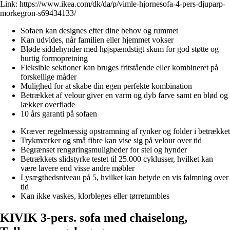
Link:
https://www.ikea.com/dk/da/p/vimle-hjornesofa-4-pers-djuparp-
morkegron-s69434133/
Sofaen kan designes efter dine behov og rummet
Kan udvides, når familien eller hjemmet vokser
Bløde siddehynder med højspændstigt skum for god støtte og
hurtig formopretning
Fleksible sektioner kan bruges fritstående eller kombineret på
forskellige måder
Mulighed for at skabe din egen perfekte kombination
Betrækket af velour giver en varm og dyb farve samt en blød og
lækker overflade
10 års garanti på sofaen
Kræver regelmæssig opstramning af rynker og folder i betrækket
Trykmærker og små fibre kan vise sig på velour over tid
Begrænset rengøringsmuligheder for stel og hynder
Betrækkets slidstyrke testet til 25.000 cyklusser, hvilket kan
være lavere end visse andre møbler
Lysægthedsniveau på 5, hvilket kan betyde en vis falmning over
tid
Kan ikke vaskes, klorbleges eller tørretumbles
KIVIK 3-pers. sofa med chaiselong,