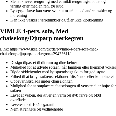
Stellet kræver rengøring med et mildt rengøringsmiddel og
tørring efter med en ren, tør klud
Lysegrøn farve kan være svær at matche med andre møbler og
indretning
Kan ikke vaskes i tørretumbler og tåler ikke klorblegning
VIMLE 4-pers. sofa, Med
chaiselong/Djuparp mørkegrøn
Link:
https://www.ikea.com/dk/da/p/vimle-4-pers-sofa-med-
chaiselong-djuparp-morkegron-s29433611/
Design tilpasset til dit rum og dine behov
Mulighed for at udvide sofaen, når familien eller hjemmet vokser
Bløde siddehynder med højspændstigt skum for god støtte
Frihed til at bruge sofaens sektioner fritstående eller kombineret
Opbevaringsplads under chaiselongen
Mulighed for at omplacere chaiselongen til venstre eller højre for
sofaen
Lavet af velour, der giver en varm og dyb farve og blød
overflade
Leveres med 10 års garanti
Nem at rengøre og vedligeholde