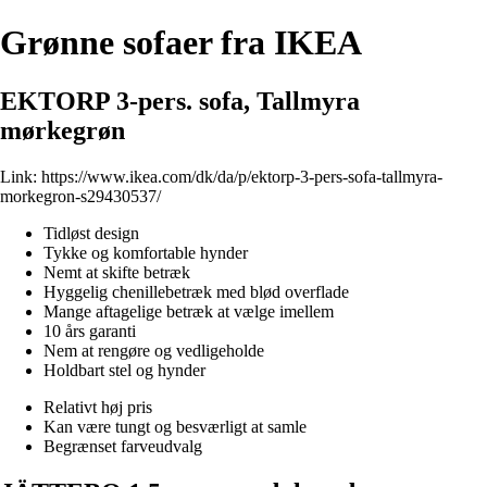
Grønne sofaer fra IKEA
EKTORP 3-pers. sofa, Tallmyra
mørkegrøn
Link:
https://www.ikea.com/dk/da/p/ektorp-3-pers-sofa-tallmyra-
morkegron-s29430537/
Tidløst design
Tykke og komfortable hynder
Nemt at skifte betræk
Hyggelig chenillebetræk med blød overflade
Mange aftagelige betræk at vælge imellem
10 års garanti
Nem at rengøre og vedligeholde
Holdbart stel og hynder
Relativt høj pris
Kan være tungt og besværligt at samle
Begrænset farveudvalg