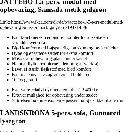
JÄTTEBO 1,5-pers. modul med
opbevaring, Samsala mørk gulgrøn
Link:
https://www.ikea.com/dk/da/p/jaettebo-1-5-pers-modul-med-
opbevaring-samsala-mork-gulgron-s19471458/
Kan kombineres med andre moduler for at skabe en
skræddersyet sofa
Blød komfort med højspændigstigt skum og pocketfjedre
Dybe og ensartede sæder for ekstra komfort
Masser af opbevaringsplads under sædet
Nemt at flytte modulerne uden brug af værktøj
Lavet af stærkt fløjlsstof med blød komfort
Kan maskinvaskes og er nemt at holde rent
10 års garanti
Kan være relativt dyrt med en pris på 3.400 kr.
Kræver mulighed for opbevaring under sædet
Størrelsen og dimensionerne passer muligvis ikke til alle rum
LANDSKRONA 5-pers. sofa, Gunnared
lysegrøn