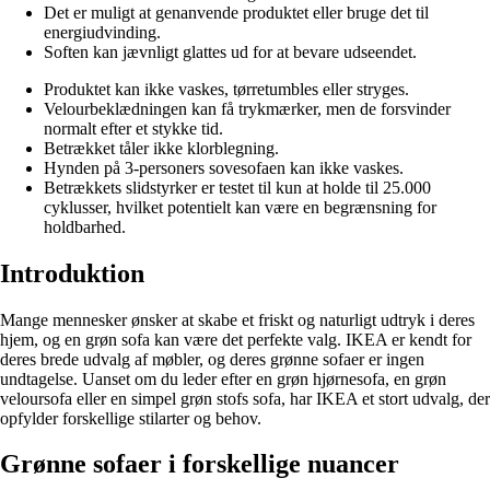
Det er muligt at genanvende produktet eller bruge det til
energiudvinding.
Soften kan jævnligt glattes ud for at bevare udseendet.
Produktet kan ikke vaskes, tørretumbles eller stryges.
Velourbeklædningen kan få trykmærker, men de forsvinder
normalt efter et stykke tid.
Betrækket tåler ikke klorblegning.
Hynden på 3-personers sovesofaen kan ikke vaskes.
Betrækkets slidstyrker er testet til kun at holde til 25.000
cyklusser, hvilket potentielt kan være en begrænsning for
holdbarhed.
Introduktion
Mange mennesker ønsker at skabe et friskt og naturligt udtryk i deres
hjem, og en grøn sofa kan være det perfekte valg. IKEA er kendt for
deres brede udvalg af møbler, og deres grønne sofaer er ingen
undtagelse. Uanset om du leder efter en grøn hjørnesofa, en grøn
veloursofa eller en simpel grøn stofs sofa, har IKEA et stort udvalg, der
opfylder forskellige stilarter og behov.
Grønne sofaer i forskellige nuancer