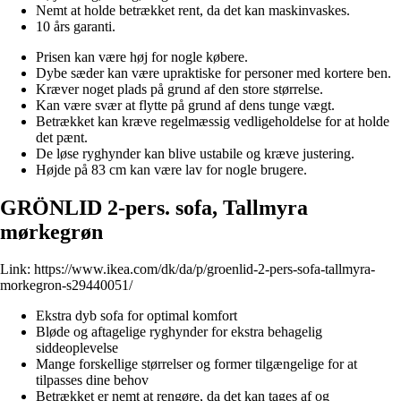
Nemt at holde betrækket rent, da det kan maskinvaskes.
10 års garanti.
Prisen kan være høj for nogle købere.
Dybe sæder kan være upraktiske for personer med kortere ben.
Kræver noget plads på grund af den store størrelse.
Kan være svær at flytte på grund af dens tunge vægt.
Betrækket kan kræve regelmæssig vedligeholdelse for at holde
det pænt.
De løse ryghynder kan blive ustabile og kræve justering.
Højde på 83 cm kan være lav for nogle brugere.
GRÖNLID 2-pers. sofa, Tallmyra
mørkegrøn
Link:
https://www.ikea.com/dk/da/p/groenlid-2-pers-sofa-tallmyra-
morkegron-s29440051/
Ekstra dyb sofa for optimal komfort
Bløde og aftagelige ryghynder for ekstra behagelig
siddeoplevelse
Mange forskellige størrelser og former tilgængelige for at
tilpasses dine behov
Betrækket er nemt at rengøre, da det kan tages af og