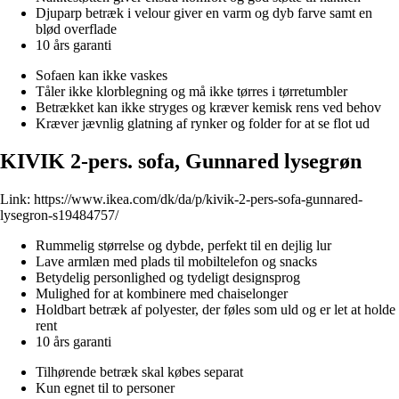
Djuparp betræk i velour giver en varm og dyb farve samt en
blød overflade
10 års garanti
Sofaen kan ikke vaskes
Tåler ikke klorblegning og må ikke tørres i tørretumbler
Betrækket kan ikke stryges og kræver kemisk rens ved behov
Kræver jævnlig glatning af rynker og folder for at se flot ud
KIVIK 2-pers. sofa, Gunnared lysegrøn
Link:
https://www.ikea.com/dk/da/p/kivik-2-pers-sofa-gunnared-
lysegron-s19484757/
Rummelig størrelse og dybde, perfekt til en dejlig lur
Lave armlæn med plads til mobiltelefon og snacks
Betydelig personlighed og tydeligt designsprog
Mulighed for at kombinere med chaiselonger
Holdbart betræk af polyester, der føles som uld og er let at holde
rent
10 års garanti
Tilhørende betræk skal købes separat
Kun egnet til to personer