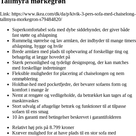
Tallmyra mørkegrøn
Link:
https://www.ikea.com/dk/da/p/kivik-3-pers-sofa-med-chaiselong-
tallmyra-morkegron-s79484820/
Superkomfortabel sofa med dybe siddehynder, der giver både
fast støtte og afslapning
Rummelig størrelse og lav armlæn, der indbyder til mange timers
afslapning, hygge og hvile
Brede armlæn med plads til opbevaring af forskellige ting og
behagelig at lægge hovedet på
Stærk personlighed og tydeligt designsprog, der kan matches
med forskellige indretninger
Fleksible muligheder for placering af chaiselongen og nem
ommøblering
Holdbar-hed med pocketfjedre, der bevarer sofaens form og
komfort i mange år
Nemt at rengøre og vedligeholde, da betrækket kan tages af og
maskinvaskes
Stort udvalg af aftagelige betræk og funktioner til at tilpasse
sofaen til ens smag
10 års garanti med betingelser beskrevet i garantifolderen
Relativt høj pris på 8.799 kroner
Kræver mulighed for at have plads til en stor sofa med