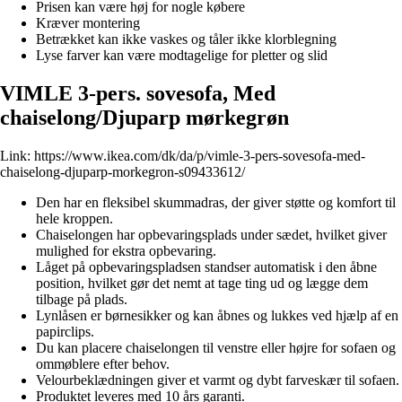
Prisen kan være høj for nogle købere
Kræver montering
Betrækket kan ikke vaskes og tåler ikke klorblegning
Lyse farver kan være modtagelige for pletter og slid
VIMLE 3-pers. sovesofa, Med
chaiselong/Djuparp mørkegrøn
Link:
https://www.ikea.com/dk/da/p/vimle-3-pers-sovesofa-med-
chaiselong-djuparp-morkegron-s09433612/
Den har en fleksibel skummadras, der giver støtte og komfort til
hele kroppen.
Chaiselongen har opbevaringsplads under sædet, hvilket giver
mulighed for ekstra opbevaring.
Låget på opbevaringspladsen standser automatisk i den åbne
position, hvilket gør det nemt at tage ting ud og lægge dem
tilbage på plads.
Lynlåsen er børnesikker og kan åbnes og lukkes ved hjælp af en
papirclips.
Du kan placere chaiselongen til venstre eller højre for sofaen og
ommøblere efter behov.
Velourbeklædningen giver et varmt og dybt farveskær til sofaen.
Produktet leveres med 10 års garanti.