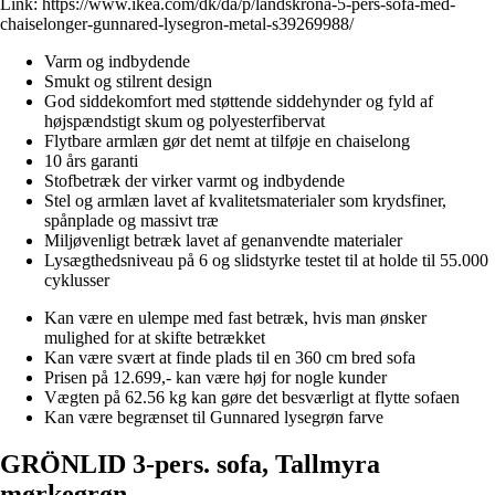
Link:
https://www.ikea.com/dk/da/p/landskrona-5-pers-sofa-med-
chaiselonger-gunnared-lysegron-metal-s39269988/
Varm og indbydende
Smukt og stilrent design
God siddekomfort med støttende siddehynder og fyld af
højspændstigt skum og polyesterfibervat
Flytbare armlæn gør det nemt at tilføje en chaiselong
10 års garanti
Stofbetræk der virker varmt og indbydende
Stel og armlæn lavet af kvalitetsmaterialer som krydsfiner,
spånplade og massivt træ
Miljøvenligt betræk lavet af genanvendte materialer
Lysægthedsniveau på 6 og slidstyrke testet til at holde til 55.000
cyklusser
Kan være en ulempe med fast betræk, hvis man ønsker
mulighed for at skifte betrækket
Kan være svært at finde plads til en 360 cm bred sofa
Prisen på 12.699,- kan være høj for nogle kunder
Vægten på 62.56 kg kan gøre det besværligt at flytte sofaen
Kan være begrænset til Gunnared lysegrøn farve
GRÖNLID 3-pers. sofa, Tallmyra
mørkegrøn