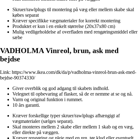
Skruer/rawlplugs til montering på væg eller mellem skabe skal
købes separat
Kræver specifikke vægmaterialer for korrekt montering
Produktet er kun i en enkelt størrelse (20x37x80 cm)
Mulig vedligeholdelse af overfladen med rengøringsmiddel eller
sæbe
VADHOLMA Vinreol, brun, ask med
bejdse
Link:
https://www.ikea.com/dk/da/p/vadholma-vinreol-brun-ask-med-
bejdse-90374330/
Giver overblik og god adgang til skabets indhold.
Velegnet til opbevaring af flasker, så de er nemme at se og nå.
Varm og original funktion i rummet.
10 års garanti.
Kræver forskellige typer skruer/rawlplugs afhængigt af
vægmaterialer (sælges separat).
Skal monteres mellem 2 skabe eller mellem 1 skab og en væg,
eller direkte på væggen.
Kræver rengøring og pleje med en ren, tør klud eller eventuelt