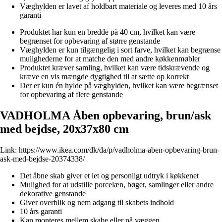
Væghylden er lavet af holdbart materiale og leveres med 10 års
garanti
Produktet har kun en bredde på 40 cm, hvilket kan være
begrænset for opbevaring af større genstande
Væghylden er kun tilgængelig i sort farve, hvilket kan begrænse
mulighederne for at matche den med andre køkkenmøbler
Produktet kræver samling, hvilket kan være tidskrævende og
kræve en vis mængde dygtighed til at sætte op korrekt
Der er kun én hylde på væghylden, hvilket kan være begrænset
for opbevaring af flere genstande
VADHOLMA Åben opbevaring, brun/ask
med bejdse, 20x37x80 cm
Link:
https://www.ikea.com/dk/da/p/vadholma-aben-opbevaring-brun-
ask-med-bejdse-20374338/
Det åbne skab giver et let og personligt udtryk i køkkenet
Mulighed for at udstille porcelæn, bøger, samlinger eller andre
dekorative genstande
Giver overblik og nem adgang til skabets indhold
10 års garanti
Kan monteres mellem skabe eller på væggen