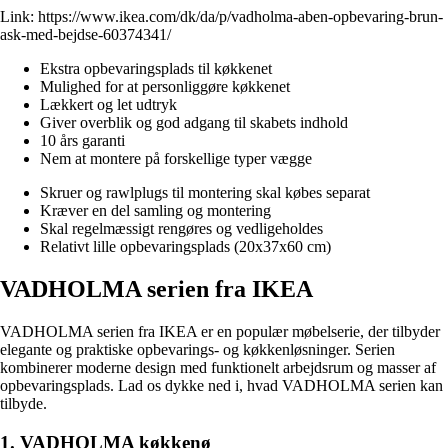
Link:
https://www.ikea.com/dk/da/p/vadholma-aben-opbevaring-brun-
ask-med-bejdse-60374341/
Ekstra opbevaringsplads til køkkenet
Mulighed for at personliggøre køkkenet
Lækkert og let udtryk
Giver overblik og god adgang til skabets indhold
10 års garanti
Nem at montere på forskellige typer vægge
Skruer og rawlplugs til montering skal købes separat
Kræver en del samling og montering
Skal regelmæssigt rengøres og vedligeholdes
Relativt lille opbevaringsplads (20x37x60 cm)
VADHOLMA serien fra IKEA
VADHOLMA serien fra IKEA er en populær møbelserie, der tilbyder
elegante og praktiske opbevarings- og køkkenløsninger. Serien
kombinerer moderne design med funktionelt arbejdsrum og masser af
opbevaringsplads. Lad os dykke ned i, hvad VADHOLMA serien kan
tilbyde.
1. VADHOLMA køkkenø