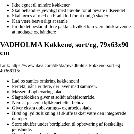
Ikke egnet til mindre køkkener
Skal behandles jævnligt med træolie for at bevare udseendet
Skal tørres af med en blød klud for at undgå skader
Kan være besværligt at samle
Produktet består af flere pakker, hvilket kan være tidskrævende
at modtage og håndtere
VADHOLMA Køkkenø, sort/eg, 79x63x90
cm
Link:
https://www.ikea.com/dk/da/p/vadholma-kokkeno-sort-eg-
40366115/
Lad os samles omkring køkkenøen!
Perfekt, når I er flere, der laver mad sammen.
Masser af opbevaringsplads.
Slagteblokken giver et solidt arbejdsområde.
Nem at placere i køkkenet efter behov.
Giver ekstra opbevarings- og arbejdsplads.
Blød og lydløs lukning af skuffe takket være den integrerede
dæmper.
Store skuffer under bordpladen til opbevaring af forskellige
genstande.