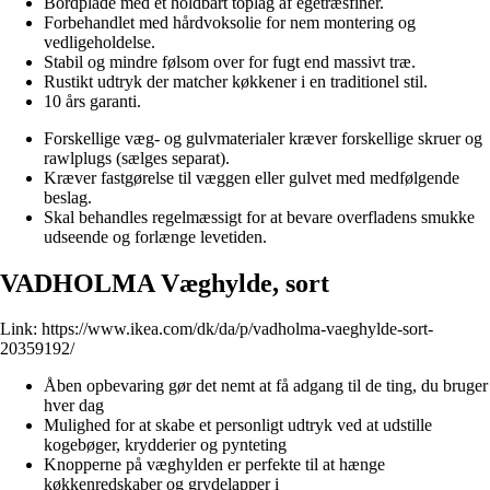
Bordplade med et holdbart toplag af egetræsfiner.
Forbehandlet med hårdvoksolie for nem montering og
vedligeholdelse.
Stabil og mindre følsom over for fugt end massivt træ.
Rustikt udtryk der matcher køkkener i en traditionel stil.
10 års garanti.
Forskellige væg- og gulvmaterialer kræver forskellige skruer og
rawlplugs (sælges separat).
Kræver fastgørelse til væggen eller gulvet med medfølgende
beslag.
Skal behandles regelmæssigt for at bevare overfladens smukke
udseende og forlænge levetiden.
VADHOLMA Væghylde, sort
Link:
https://www.ikea.com/dk/da/p/vadholma-vaeghylde-sort-
20359192/
Åben opbevaring gør det nemt at få adgang til de ting, du bruger
hver dag
Mulighed for at skabe et personligt udtryk ved at udstille
kogebøger, krydderier og pynteting
Knopperne på væghylden er perfekte til at hænge
køkkenredskaber og grydelapper i