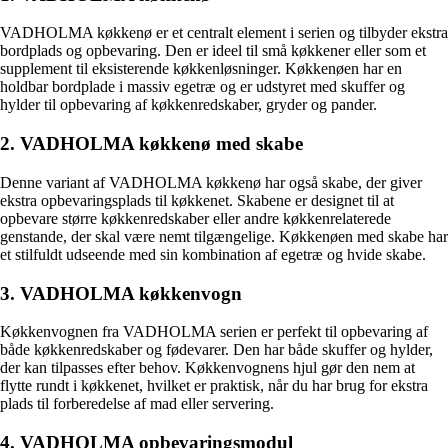
VADHOLMA køkkenø er et centralt element i serien og tilbyder ekstra
bordplads og opbevaring. Den er ideel til små køkkener eller som et
supplement til eksisterende køkkenløsninger. Køkkenøen har en
holdbar bordplade i massiv egetræ og er udstyret med skuffer og
hylder til opbevaring af køkkenredskaber, gryder og pander.
2. VADHOLMA køkkenø med skabe
Denne variant af VADHOLMA køkkenø har også skabe, der giver
ekstra opbevaringsplads til køkkenet. Skabene er designet til at
opbevare større køkkenredskaber eller andre køkkenrelaterede
genstande, der skal være nemt tilgængelige. Køkkenøen med skabe har
et stilfuldt udseende med sin kombination af egetræ og hvide skabe.
3. VADHOLMA køkkenvogn
Køkkenvognen fra VADHOLMA serien er perfekt til opbevaring af
både køkkenredskaber og fødevarer. Den har både skuffer og hylder,
der kan tilpasses efter behov. Køkkenvognens hjul gør den nem at
flytte rundt i køkkenet, hvilket er praktisk, når du har brug for ekstra
plads til forberedelse af mad eller servering.
4. VADHOLMA opbevaringsmodul