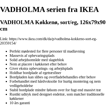
VADHOLMA serien fra IKEA
VADHOLMA Køkkenø, sort/eg, 126x79x90
cm
Link:
https://www.ikea.com/dk/da/p/vadholma-kokkeno-sort-eg-
20359154/
Perfekt mødested for flere personer til madlavning
Massevis af opbevaringsplads
Solid arbejdsområde med slagteblok
Nem at placere i køkkenet efter behov
Giver ekstra opbevarings- og arbejdsplads
Holdbar bordplade af egetræsfiner
Bordpladen kan slibes og overfladebehandles efter behov
Forbehandlet med hårdvoksolie for hurtig montering og nem
vedligeholdelse
Stabil bordplade mindre følsom over for fugt end massivt træ
Rustikt udtryk med designet endetræ, som matcher traditionelle
køkkener
10 års garanti