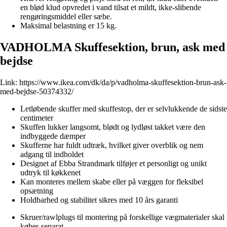
en blød klud opvredet i vand tilsat et mildt, ikke-slibende
rengøringsmiddel eller sæbe.
Maksimal belastning er 15 kg.
VADHOLMA Skuffesektion, brun, ask med
bejdse
Link:
https://www.ikea.com/dk/da/p/vadholma-skuffesektion-brun-ask-
med-bejdse-50374332/
Letløbende skuffer med skuffestop, der er selvlukkende de sidste
centimeter
Skuffen lukker langsomt, blødt og lydløst takket være den
indbyggede dæmper
Skufferne har fuldt udtræk, hvilket giver overblik og nem
adgang til indholdet
Designet af Ebba Strandmark tilføjer et personligt og unikt
udtryk til køkkenet
Kan monteres mellem skabe eller på væggen for fleksibel
opsætning
Holdbarhed og stabilitet sikres med 10 års garanti
Skruer/rawlplugs til montering på forskellige vægmaterialer skal
købes separat