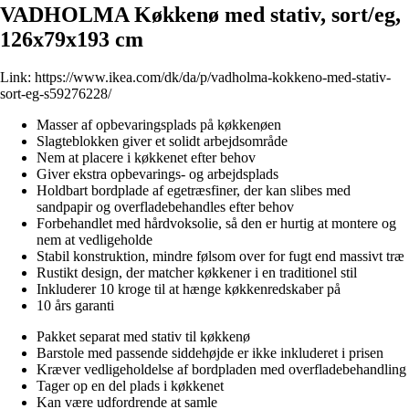
VADHOLMA Køkkenø med stativ, sort/eg,
126x79x193 cm
Link:
https://www.ikea.com/dk/da/p/vadholma-kokkeno-med-stativ-
sort-eg-s59276228/
Masser af opbevaringsplads på køkkenøen
Slagteblokken giver et solidt arbejdsområde
Nem at placere i køkkenet efter behov
Giver ekstra opbevarings- og arbejdsplads
Holdbart bordplade af egetræsfiner, der kan slibes med
sandpapir og overfladebehandles efter behov
Forbehandlet med hårdvoksolie, så den er hurtig at montere og
nem at vedligeholde
Stabil konstruktion, mindre følsom over for fugt end massivt træ
Rustikt design, der matcher køkkener i en traditionel stil
Inkluderer 10 kroge til at hænge køkkenredskaber på
10 års garanti
Pakket separat med stativ til køkkenø
Barstole med passende siddehøjde er ikke inkluderet i prisen
Kræver vedligeholdelse af bordpladen med overfladebehandling
Tager op en del plads i køkkenet
Kan være udfordrende at samle