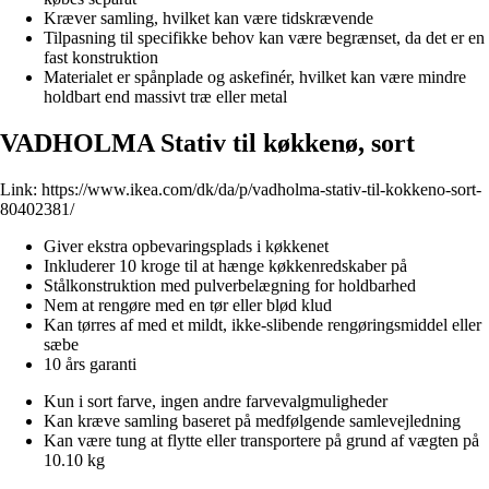
Kræver samling, hvilket kan være tidskrævende
Tilpasning til specifikke behov kan være begrænset, da det er en
fast konstruktion
Materialet er spånplade og askefinér, hvilket kan være mindre
holdbart end massivt træ eller metal
VADHOLMA Stativ til køkkenø, sort
Link:
https://www.ikea.com/dk/da/p/vadholma-stativ-til-kokkeno-sort-
80402381/
Giver ekstra opbevaringsplads i køkkenet
Inkluderer 10 kroge til at hænge køkkenredskaber på
Stålkonstruktion med pulverbelægning for holdbarhed
Nem at rengøre med en tør eller blød klud
Kan tørres af med et mildt, ikke-slibende rengøringsmiddel eller
sæbe
10 års garanti
Kun i sort farve, ingen andre farvevalgmuligheder
Kan kræve samling baseret på medfølgende samlevejledning
Kan være tung at flytte eller transportere på grund af vægten på
10.10 kg