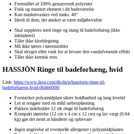
Fremstillet af 100% genanvendt polyester
Frisk og muntert element i dit badeværelse
Kan maskinvaskes ved maks. 40°
Ideelt til dem, der ønsker at være miljøbevidste
Skal suppleres med ringe og stang til badeforhæng (ikke
inkluderet)
Tåler ikke klorblegning
Må ikke tørres i tørretumbler
Skal stryges efter vask for at bevare den vandafvisende effekt
Tåler ikke kemisk rens
HASSJÖN Ringe til badeforhæng, hvid
Link:
https://www.ikea.com/dk/da/p/hassjoen-ringe-til-
badeforhaeng-hvid-00466008/
Forstærket polyamidplast sikrer holdbarhed og lang levetid
Let at rengøre med en mild sæbeopløsning
Pakken indeholder 12 stk ringe til badeforhæng
Kompakt størrelse (12 cm x 4 cm x 12 cm) og lav vægt (0.04
kg) gør det nemt at håndtere og opbevare
Ingen angivelse af eventuelle allergener i polyamidplasten