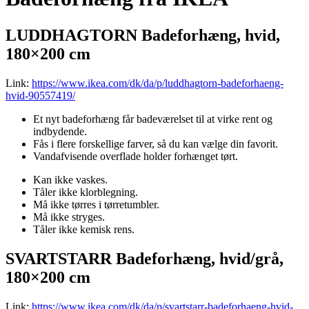
LUDDHAGTORN Badeforhæng, hvid,
180×200 cm
Link:
https://www.ikea.com/dk/da/p/luddhagtorn-badeforhaeng-
hvid-90557419/
Et nyt badeforhæng får badeværelset til at virke rent og
indbydende.
Fås i flere forskellige farver, så du kan vælge din favorit.
Vandafvisende overflade holder forhænget tørt.
Kan ikke vaskes.
Tåler ikke klorblegning.
Må ikke tørres i tørretumbler.
Må ikke stryges.
Tåler ikke kemisk rens.
SVARTSTARR Badeforhæng, hvid/grå,
180×200 cm
Link:
https://www.ikea.com/dk/da/p/svartstarr-badeforhaeng-hvid-