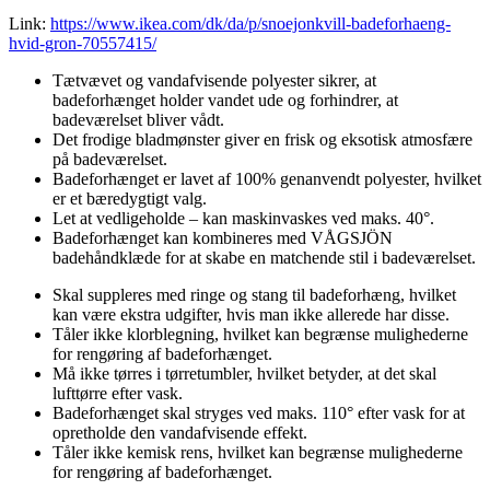
Link:
https://www.ikea.com/dk/da/p/snoejonkvill-badeforhaeng-
hvid-gron-70557415/
Tætvævet og vandafvisende polyester sikrer, at
badeforhænget holder vandet ude og forhindrer, at
badeværelset bliver vådt.
Det frodige bladmønster giver en frisk og eksotisk atmosfære
på badeværelset.
Badeforhænget er lavet af 100% genanvendt polyester, hvilket
er et bæredygtigt valg.
Let at vedligeholde – kan maskinvaskes ved maks. 40°.
Badeforhænget kan kombineres med VÅGSJÖN
badehåndklæde for at skabe en matchende stil i badeværelset.
Skal suppleres med ringe og stang til badeforhæng, hvilket
kan være ekstra udgifter, hvis man ikke allerede har disse.
Tåler ikke klorblegning, hvilket kan begrænse mulighederne
for rengøring af badeforhænget.
Må ikke tørres i tørretumbler, hvilket betyder, at det skal
lufttørre efter vask.
Badeforhænget skal stryges ved maks. 110° efter vask for at
opretholde den vandafvisende effekt.
Tåler ikke kemisk rens, hvilket kan begrænse mulighederne
for rengøring af badeforhænget.