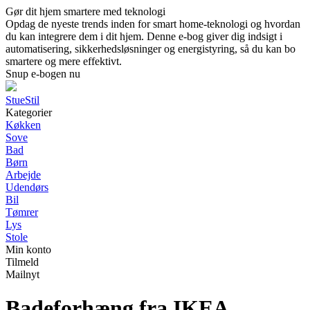
Gør dit hjem smartere med teknologi
Opdag de nyeste trends inden for smart home-teknologi og hvordan
du kan integrere dem i dit hjem. Denne e-bog giver dig indsigt i
automatisering, sikkerhedsløsninger og energistyring, så du kan bo
smartere og mere effektivt.
Snup e-bogen nu
StueStil
Kategorier
Køkken
Sove
Bad
Børn
Arbejde
Udendørs
Bil
Tømrer
Lys
Stole
Min konto
Tilmeld
Mailnyt
Badeforhæng fra IKEA