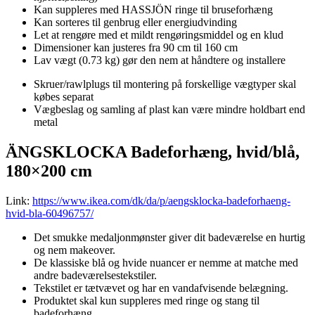
Kan suppleres med HASSJÖN ringe til bruseforhæng
Kan sorteres til genbrug eller energiudvinding
Let at rengøre med et mildt rengøringsmiddel og en klud
Dimensioner kan justeres fra 90 cm til 160 cm
Lav vægt (0.73 kg) gør den nem at håndtere og installere
Skruer/rawlplugs til montering på forskellige vægtyper skal
købes separat
Vægbeslag og samling af plast kan være mindre holdbart end
metal
ÄNGSKLOCKA Badeforhæng, hvid/blå,
180×200 cm
Link:
https://www.ikea.com/dk/da/p/aengsklocka-badeforhaeng-
hvid-bla-60496757/
Det smukke medaljonmønster giver dit badeværelse en hurtig
og nem makeover.
De klassiske blå og hvide nuancer er nemme at matche med
andre badeværelsestekstiler.
Tekstilet er tætvævet og har en vandafvisende belægning.
Produktet skal kun suppleres med ringe og stang til
badeforhæng.