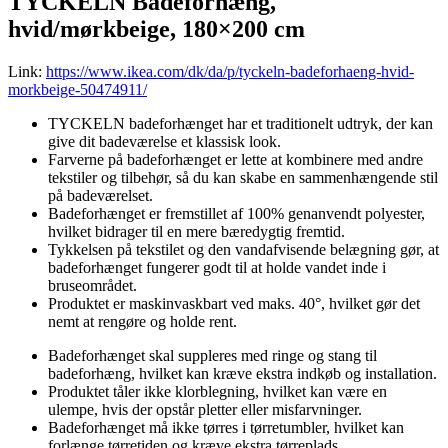
TYCKELN Badeforhæng,
hvid/mørkbeige, 180×200 cm
Link:
https://www.ikea.com/dk/da/p/tyckeln-badeforhaeng-hvid-
morkbeige-50474911/
TYCKELN badeforhænget har et traditionelt udtryk, der kan
give dit badeværelse et klassisk look.
Farverne på badeforhænget er lette at kombinere med andre
tekstiler og tilbehør, så du kan skabe en sammenhængende stil
på badeværelset.
Badeforhænget er fremstillet af 100% genanvendt polyester,
hvilket bidrager til en mere bæredygtig fremtid.
Tykkelsen på tekstilet og den vandafvisende belægning gør, at
badeforhænget fungerer godt til at holde vandet inde i
bruseområdet.
Produktet er maskinvaskbart ved maks. 40°, hvilket gør det
nemt at rengøre og holde rent.
Badeforhænget skal suppleres med ringe og stang til
badeforhæng, hvilket kan kræve ekstra indkøb og installation.
Produktet tåler ikke klorblegning, hvilket kan være en
ulempe, hvis der opstår pletter eller misfarvninger.
Badeforhænget må ikke tørres i tørretumbler, hvilket kan
forlænge tørretiden og kræve ekstra tørreplads.