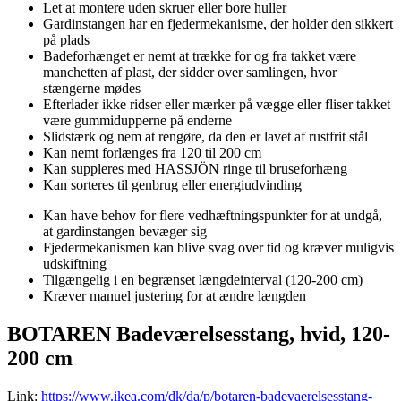
Let at montere uden skruer eller bore huller
Gardinstangen har en fjedermekanisme, der holder den sikkert
på plads
Badeforhænget er nemt at trække for og fra takket være
manchetten af plast, der sidder over samlingen, hvor
stængerne mødes
Efterlader ikke ridser eller mærker på vægge eller fliser takket
være gummidupperne på enderne
Slidstærk og nem at rengøre, da den er lavet af rustfrit stål
Kan nemt forlænges fra 120 til 200 cm
Kan suppleres med HASSJÖN ringe til bruseforhæng
Kan sorteres til genbrug eller energiudvinding
Kan have behov for flere vedhæftningspunkter for at undgå,
at gardinstangen bevæger sig
Fjedermekanismen kan blive svag over tid og kræver muligvis
udskiftning
Tilgængelig i en begrænset længdeinterval (120-200 cm)
Kræver manuel justering for at ændre længden
BOTAREN Badeværelsesstang, hvid, 120-
200 cm
Link:
https://www.ikea.com/dk/da/p/botaren-badevaerelsesstang-