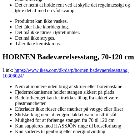
Det er nemt at holde rent ved at skylle det regelmæssigt og
tørre det af med en våd svamp.
Produktet kan ikke vaskes.
Det tåler ikke klorblegning.
Det må ikke tørres i tørretumbler.
Det må ikke stryges.
Tåler ikke kemisk rens.
HORNEN Badeværelsesstang, 70-120 cm
Link:
https://www.ikea.com/dk/da/p/hornen-badevaerelsesstang-
10306024/
Nem at montere uden brug af skruer eller boremaskine
Fjedermekanismen holder stangen sikkert på plads
Badeforhænget kan let trækkes til og fra takket være
plastmanchetten
Efterlader ikke ridser eller mærker på vægge eller fliser
Slidstærk og nem at rengøre takket være rustfrit stål
Mulighed for at forlænge stangen fra 70 til 120 cm
Kan suppleres med HASSJÖN ringe til bruseforhæng
Kan sorteres til genbrug eller energiudvinding