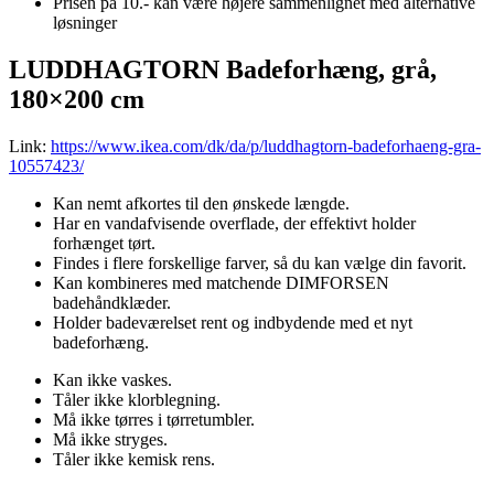
Prisen på 10.- kan være højere sammenlignet med alternative
løsninger
LUDDHAGTORN Badeforhæng, grå,
180×200 cm
Link:
https://www.ikea.com/dk/da/p/luddhagtorn-badeforhaeng-gra-
10557423/
Kan nemt afkortes til den ønskede længde.
Har en vandafvisende overflade, der effektivt holder
forhænget tørt.
Findes i flere forskellige farver, så du kan vælge din favorit.
Kan kombineres med matchende DIMFORSEN
badehåndklæder.
Holder badeværelset rent og indbydende med et nyt
badeforhæng.
Kan ikke vaskes.
Tåler ikke klorblegning.
Må ikke tørres i tørretumbler.
Må ikke stryges.
Tåler ikke kemisk rens.