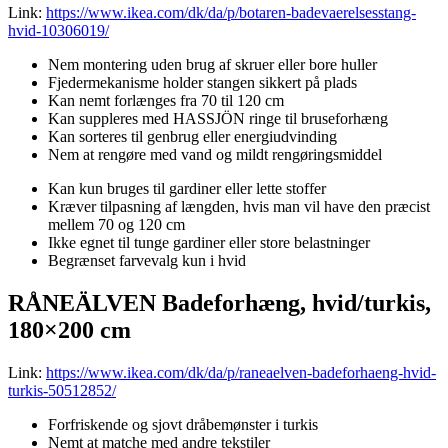
Link:
https://www.ikea.com/dk/da/p/botaren-badevaerelsesstang-
hvid-10306019/
Nem montering uden brug af skruer eller bore huller
Fjedermekanisme holder stangen sikkert på plads
Kan nemt forlænges fra 70 til 120 cm
Kan suppleres med HASSJÖN ringe til bruseforhæng
Kan sorteres til genbrug eller energiudvinding
Nem at rengøre med vand og mildt rengøringsmiddel
Kan kun bruges til gardiner eller lette stoffer
Kræver tilpasning af længden, hvis man vil have den præcist
mellem 70 og 120 cm
Ikke egnet til tunge gardiner eller store belastninger
Begrænset farvevalg kun i hvid
RÅNEÄLVEN Badeforhæng, hvid/turkis,
180×200 cm
Link:
https://www.ikea.com/dk/da/p/raneaelven-badeforhaeng-hvid-
turkis-50512852/
Forfriskende og sjovt dråbemønster i turkis
Nemt at matche med andre tekstiler