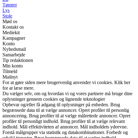
Tømrer
Lys
Stole
Mød os
Kontakt os
Mediekit
Kampagner
Konto
Nyhedsmail
Samarbejde
Tip redaktionen
Min konto
Tilmeld
Mailnyt
For at gøre siden mere brugervenlig anvender vi cookies. Klik her
for at læse mere.
Du vælger selv, om og hvordan vi og vores partnere må bruge dine
oplysninger gennem cookies og lignende teknologier
Opbevar og/eller få adgang til oplysninger på enheden. Brug
begrænsede data til at vælge annoncer. Opret profiler til personlig
annoncering. Brug profiler til at vælge målrettede annoncer. Opret
profiler til personligt indhold. Brug profiler til at vælge relevant
indhold. Mål effektiviteten af annoncer. Mål indholdets ydeevne.
Forstå målgrupper via statistik og datakombinationer. Forbedr og
udvikl tjenester. Brug begrænsede data til at vælge indhold