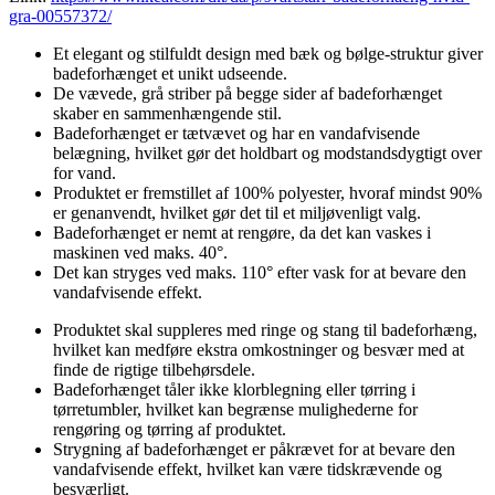
gra-00557372/
Et elegant og stilfuldt design med bæk og bølge-struktur giver
badeforhænget et unikt udseende.
De vævede, grå striber på begge sider af badeforhænget
skaber en sammenhængende stil.
Badeforhænget er tætvævet og har en vandafvisende
belægning, hvilket gør det holdbart og modstandsdygtigt over
for vand.
Produktet er fremstillet af 100% polyester, hvoraf mindst 90%
er genanvendt, hvilket gør det til et miljøvenligt valg.
Badeforhænget er nemt at rengøre, da det kan vaskes i
maskinen ved maks. 40°.
Det kan stryges ved maks. 110° efter vask for at bevare den
vandafvisende effekt.
Produktet skal suppleres med ringe og stang til badeforhæng,
hvilket kan medføre ekstra omkostninger og besvær med at
finde de rigtige tilbehørsdele.
Badeforhænget tåler ikke klorblegning eller tørring i
tørretumbler, hvilket kan begrænse mulighederne for
rengøring og tørring af produktet.
Strygning af badeforhænget er påkrævet for at bevare den
vandafvisende effekt, hvilket kan være tidskrævende og
besværligt.