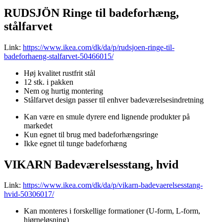
RUDSJÖN Ringe til badeforhæng,
stålfarvet
Link:
https://www.ikea.com/dk/da/p/rudsjoen-ringe-til-
badeforhaeng-stalfarvet-50466015/
Høj kvalitet rustfrit stål
12 stk. i pakken
Nem og hurtig montering
Stålfarvet design passer til enhver badeværelsesindretning
Kan være en smule dyrere end lignende produkter på
markedet
Kun egnet til brug med badeforhængsringe
Ikke egnet til tunge badeforhæng
VIKARN Badeværelsesstang, hvid
Link:
https://www.ikea.com/dk/da/p/vikarn-badevaerelsesstang-
hvid-50306017/
Kan monteres i forskellige formationer (U-form, L-form,
hjørneløsning)