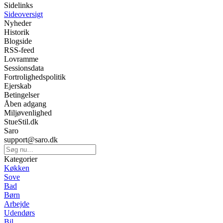
Sidelinks
Sideoversigt
Nyheder
Historik
Blogside
RSS-feed
Lovramme
Sessionsdata
Fortrolighedspolitik
Ejerskab
Betingelser
Åben adgang
Miljøvenlighed
StueStil.dk
Saro
support@saro.dk
Kategorier
Køkken
Sove
Bad
Børn
Arbejde
Udendørs
Bil