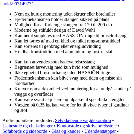
hvid-90314973/
Nem og hurtig montering uden skruer eller borehuller
Fjedermekanismen holder stangen sikkert på plads
Mulighed for at forlænge stangen fra 120 til 200 cm
Moderne og stilfuldt design af David Wahl
Kan nemt suppleres med HASSJÖN ringe til bruseforhæng
Kan let tørres af med en klud og mildt rengøringsmiddel
Kan sorteres til genbrug eller energiudvinding
Holdbar konstruktion med aluminium og rustfrit stål
Kan kun anvendes som badeværelsesstang
Begrænset farvevalg med kun hvid som mulighed
Ikke egnet til bruseforhæng uden HASSJÖN ringe
Fjedermekanismen kan blive svag med tiden og miste sin
holdbarhed
Kræver opmærksomhed ved montering for at undgå skader på
vægge og overflader
Kan være svært at justere og tilpasse til specifikke længder
Vægten på 0,35 kg kan være for let til visse typer af gardiner
og stof
Andre populære produkter:
Selvklæbende vægdekoration
•
Lænestole og chaiselonger
•
Kontorstole og skrivebordsstole
•
Sofaborde og sideborde
•
Glas og kander
•
Udendørstæpper
•