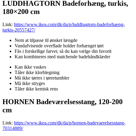
LUDDHAGTORN Badeforhæng, turkis,
180×200 cm
Link:
https://www.ikea.com/dk/da/p/luddhagtorn-badeforhaeng-
turkis-20557427/
Nem at tilpasse til ønsket længde
Vandafvisende overflade holder forhænget tørt
Fås i forskellige farver, så du kan vælge din favorit
Kan kombineres med matchende badehåndklæder
Kan ikke vaskes
Tåler ikke klorblegning
Må ikke tørres i tørretumbler
Må ikke stryges
Tåler ikke kemisk rens
HORNEN Badeværelsesstang, 120-200
cm
Link:
https://www.ikea.com/dk/da/p/hornen-badevaerelsesstang-
70314889/