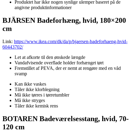
Produktet har ikke nogen synlige ulemper baseret på de
angivne produktinformationer
BJÄRSEN Badeforhæng, hvid, 180×200
cm
Link:
https://www.ikea.com/dk/da/p/bjaersen-badeforhaeng-hvid-
60443702/
Let at afkorte til den ønskede længde
Vandafvisende overflade holder forhænget tørt
Fremstillet af PEVA, der er nemt at rengøre med en våd
svamp
Kan ikke vaskes
Tåler ikke klorblegning
Må ikke tørres i tørretumbler
Må ikke stryges
Tåler ikke kemisk rens
BOTAREN Badeværelsesstang, hvid, 70-
120 cm