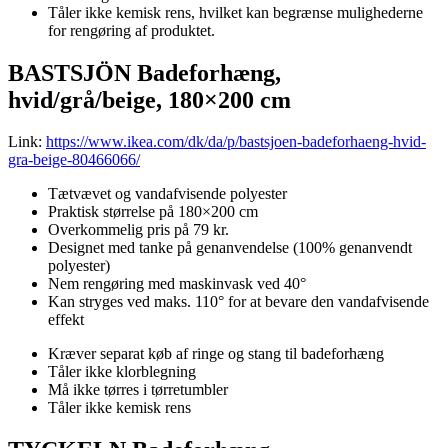
Tåler ikke kemisk rens, hvilket kan begrænse mulighederne
for rengøring af produktet.
BASTSJÖN Badeforhæng,
hvid/grå/beige, 180×200 cm
Link:
https://www.ikea.com/dk/da/p/bastsjoen-badeforhaeng-hvid-
gra-beige-80466066/
Tætvævet og vandafvisende polyester
Praktisk størrelse på 180×200 cm
Overkommelig pris på 79 kr.
Designet med tanke på genanvendelse (100% genanvendt
polyester)
Nem rengøring med maskinvask ved 40°
Kan stryges ved maks. 110° for at bevare den vandafvisende
effekt
Kræver separat køb af ringe og stang til badeforhæng
Tåler ikke klorblegning
Må ikke tørres i tørretumbler
Tåler ikke kemisk rens