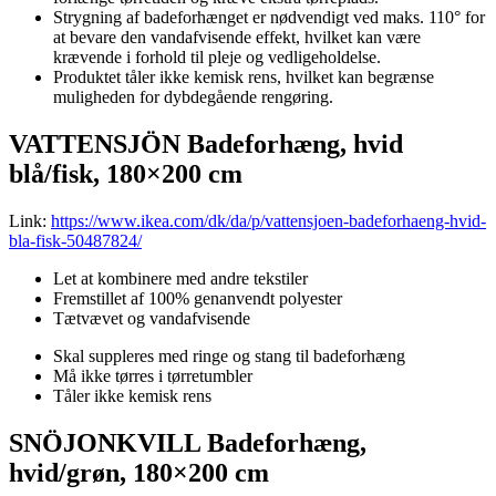
Strygning af badeforhænget er nødvendigt ved maks. 110° for
at bevare den vandafvisende effekt, hvilket kan være
krævende i forhold til pleje og vedligeholdelse.
Produktet tåler ikke kemisk rens, hvilket kan begrænse
muligheden for dybdegående rengøring.
VATTENSJÖN Badeforhæng, hvid
blå/fisk, 180×200 cm
Link:
https://www.ikea.com/dk/da/p/vattensjoen-badeforhaeng-hvid-
bla-fisk-50487824/
Let at kombinere med andre tekstiler
Fremstillet af 100% genanvendt polyester
Tætvævet og vandafvisende
Skal suppleres med ringe og stang til badeforhæng
Må ikke tørres i tørretumbler
Tåler ikke kemisk rens
SNÖJONKVILL Badeforhæng,
hvid/grøn, 180×200 cm