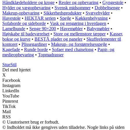
Håndklædeholdere og kroge
•
Reoler og opbevaring
•
Gyngestole
•
Hylder og vægopbevaring
•
Svensk midsommer
•
Dobbeltsenge
•
Makeup-opbevaring
•
Sikkerhedsprodukter
•
Svævehylder
•
Havestole
•
HEKTAR serien
•
Spejle
•
Køkkenbelysning
•
Sofaborde og sideborde
•
Vask og rengøring i hverdagen
•
Lamelbunde
•
Senge 90×200
•
Havemøbler
•
Babymøbler
•
Højskabe til badeværelset
•
Store og mellemstore tæpper
•
Kasser,
bokse og kurve
•
BESTÅ plader og paneler
•
Skuffeelementer til
kontoret
•
Plissegardiner
•
Makeup- og forstørrelsesspejle
•
Kagefade
•
Runde borde
•
Sofaer med chaiselong
•
Papir- og
medieopbevaring
•
Topmadrasser
StueStil
Del med hjertet
X
Facebook
Instagram
LinkedIn
YouTube
Pinterest
TikTok
Mail
RSS
© Uautoriseret brug er forbudt.
© Indholdet må ikke gengives uden tilladelse. Nogle links på siden