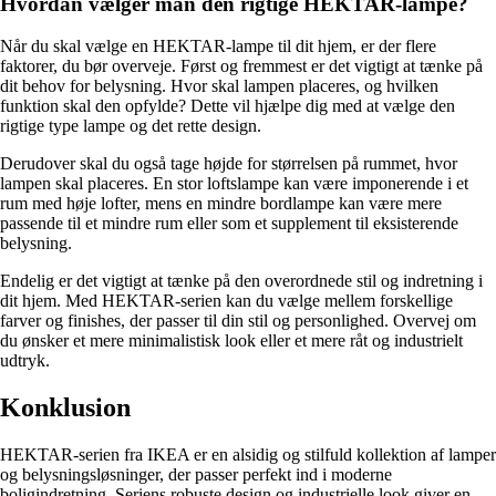
Hvordan vælger man den rigtige HEKTAR-lampe?
Når du skal vælge en HEKTAR-lampe til dit hjem, er der flere
faktorer, du bør overveje. Først og fremmest er det vigtigt at tænke på
dit behov for belysning. Hvor skal lampen placeres, og hvilken
funktion skal den opfylde? Dette vil hjælpe dig med at vælge den
rigtige type lampe og det rette design.
Derudover skal du også tage højde for størrelsen på rummet, hvor
lampen skal placeres. En stor loftslampe kan være imponerende i et
rum med høje lofter, mens en mindre bordlampe kan være mere
passende til et mindre rum eller som et supplement til eksisterende
belysning.
Endelig er det vigtigt at tænke på den overordnede stil og indretning i
dit hjem. Med HEKTAR-serien kan du vælge mellem forskellige
farver og finishes, der passer til din stil og personlighed. Overvej om
du ønsker et mere minimalistisk look eller et mere råt og industrielt
udtryk.
Konklusion
HEKTAR-serien fra IKEA er en alsidig og stilfuld kollektion af lamper
og belysningsløsninger, der passer perfekt ind i moderne
boligindretning. Seriens robuste design og industrielle look giver en