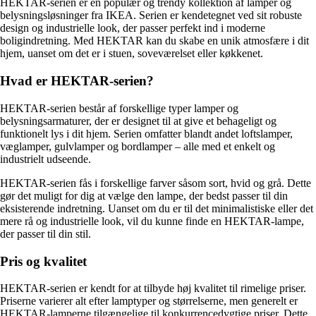
HEKTAR-serien er en populær og trendy kollektion af lamper og
belysningsløsninger fra IKEA. Serien er kendetegnet ved sit robuste
design og industrielle look, der passer perfekt ind i moderne
boligindretning. Med HEKTAR kan du skabe en unik atmosfære i dit
hjem, uanset om det er i stuen, soveværelset eller køkkenet.
Hvad er HEKTAR-serien?
HEKTAR-serien består af forskellige typer lamper og
belysningsarmaturer, der er designet til at give et behageligt og
funktionelt lys i dit hjem. Serien omfatter blandt andet loftslamper,
væglamper, gulvlamper og bordlamper – alle med et enkelt og
industrielt udseende.
HEKTAR-serien fås i forskellige farver såsom sort, hvid og grå. Dette
gør det muligt for dig at vælge den lampe, der bedst passer til din
eksisterende indretning. Uanset om du er til det minimalistiske eller det
mere rå og industrielle look, vil du kunne finde en HEKTAR-lampe,
der passer til din stil.
Pris og kvalitet
HEKTAR-serien er kendt for at tilbyde høj kvalitet til rimelige priser.
Priserne varierer alt efter lamptyper og størrelserne, men generelt er
HEKTAR-lamperne tilgængelige til konkurrencedygtige priser. Dette