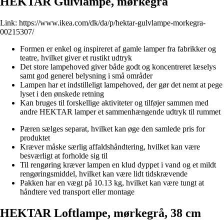
HEKTAR Gulvlampe, mørkegrå
Link:
https://www.ikea.com/dk/da/p/hektar-gulvlampe-morkegra-
00215307/
Formen er enkel og inspireret af gamle lamper fra fabrikker og
teatre, hvilket giver et rustikt udtryk
Det store lampehoved giver både godt og koncentreret læselys
samt god generel belysning i små områder
Lampen har et indstilleligt lampehoved, der gør det nemt at pege
lyset i den ønskede retning
Kan bruges til forskellige aktiviteter og tilføjer sammen med
andre HEKTAR lamper et sammenhængende udtryk til rummet
Pæren sælges separat, hvilket kan øge den samlede pris for
produktet
Kræver måske særlig affaldshåndtering, hvilket kan være
besværligt at forholde sig til
Til rengøring kræver lampen en klud dyppet i vand og et mildt
rengøringsmiddel, hvilket kan være lidt tidskrævende
Pakken har en vægt på 10.13 kg, hvilket kan være tungt at
håndtere ved transport eller montage
HEKTAR Loftlampe, mørkegrå, 38 cm