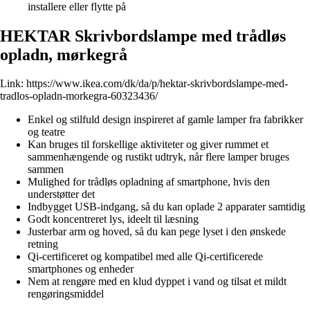
installere eller flytte på
HEKTAR Skrivbordslampe med trådløs
opladn, mørkegrå
Link:
https://www.ikea.com/dk/da/p/hektar-skrivbordslampe-med-
tradlos-opladn-morkegra-60323436/
Enkel og stilfuld design inspireret af gamle lamper fra fabrikker
og teatre
Kan bruges til forskellige aktiviteter og giver rummet et
sammenhængende og rustikt udtryk, når flere lamper bruges
sammen
Mulighed for trådløs opladning af smartphone, hvis den
understøtter det
Indbygget USB-indgang, så du kan oplade 2 apparater samtidig
Godt koncentreret lys, ideelt til læsning
Justerbar arm og hoved, så du kan pege lyset i den ønskede
retning
Qi-certificeret og kompatibel med alle Qi-certificerede
smartphones og enheder
Nem at rengøre med en klud dyppet i vand og tilsat et mildt
rengøringsmiddel