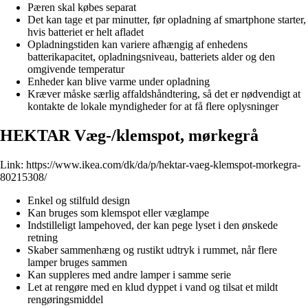
Pæren skal købes separat
Det kan tage et par minutter, før opladning af smartphone starter,
hvis batteriet er helt afladet
Opladningstiden kan variere afhængig af enhedens
batterikapacitet, opladningsniveau, batteriets alder og den
omgivende temperatur
Enheder kan blive varme under opladning
Kræver måske særlig affaldshåndtering, så det er nødvendigt at
kontakte de lokale myndigheder for at få flere oplysninger
HEKTAR Væg-/klemspot, mørkegrå
Link:
https://www.ikea.com/dk/da/p/hektar-vaeg-klemspot-morkegra-
80215308/
Enkel og stilfuld design
Kan bruges som klemspot eller væglampe
Indstilleligt lampehoved, der kan pege lyset i den ønskede
retning
Skaber sammenhæng og rustikt udtryk i rummet, når flere
lamper bruges sammen
Kan suppleres med andre lamper i samme serie
Let at rengøre med en klud dyppet i vand og tilsat et mildt
rengøringsmiddel