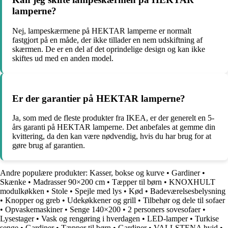
lamperne?
Nej, lampeskærmene på HEKTAR lamperne er normalt
fastgjort på en måde, der ikke tillader en nem udskiftning af
skærmen. De er en del af det oprindelige design og kan ikke
skiftes ud med en anden model.
Er der garantier på HEKTAR lamperne?
Ja, som med de fleste produkter fra IKEA, er der generelt en 5-
års garanti på HEKTAR lamperne. Det anbefales at gemme din
kvittering, da den kan være nødvendig, hvis du har brug for at
gøre brug af garantien.
Andre populære produkter:
Kasser, bokse og kurve
•
Gardiner
•
Skænke
•
Madrasser 90×200 cm
•
Tæpper til børn
•
KNOXHULT
modulkøkken
•
Stole
•
Spejle med lys
•
Kød
•
Badeværelsesbelysning
•
Knopper og greb
•
Udekøkkener og grill
•
Tilbehør og dele til sofaer
•
Opvaskemaskiner
•
Senge 140×200
•
2 personers sovesofaer
•
Lysestager
•
Vask og rengøring i hverdagen
•
LED-lamper
•
Turkise
senge
•
Gardiner
•
Tæpper til børn
•
Gardiner
•
VALLSTENA hvid
•