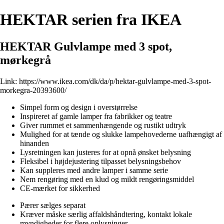
HEKTAR serien fra IKEA
HEKTAR Gulvlampe med 3 spot,
mørkegrå
Link:
https://www.ikea.com/dk/da/p/hektar-gulvlampe-med-3-spot-
morkegra-20393600/
Simpel form og design i overstørrelse
Inspireret af gamle lamper fra fabrikker og teatre
Giver rummet et sammenhængende og rustikt udtryk
Mulighed for at tænde og slukke lampehovederne uafhængigt af
hinanden
Lysretningen kan justeres for at opnå ønsket belysning
Fleksibel i højdejustering tilpasset belysningsbehov
Kan suppleres med andre lamper i samme serie
Nem rengøring med en klud og mildt rengøringsmiddel
CE-mærket for sikkerhed
Pærer sælges separat
Kræver måske særlig affaldshåndtering, kontakt lokale
myndigheder for flere oplysninger