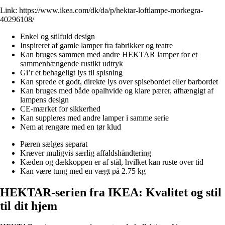
Link:
https://www.ikea.com/dk/da/p/hektar-loftlampe-morkegra-
40296108/
Enkel og stilfuld design
Inspireret af gamle lamper fra fabrikker og teatre
Kan bruges sammen med andre HEKTAR lamper for et
sammenhængende rustikt udtryk
Gi’r et behageligt lys til spisning
Kan sprede et godt, direkte lys over spisebordet eller barbordet
Kan bruges med både opalhvide og klare pærer, afhængigt af
lampens design
CE-mærket for sikkerhed
Kan suppleres med andre lamper i samme serie
Nem at rengøre med en tør klud
Pæren sælges separat
Kræver muligvis særlig affaldshåndtering
Kæden og dækkoppen er af stål, hvilket kan ruste over tid
Kan være tung med en vægt på 2.75 kg
HEKTAR-serien fra IKEA: Kvalitet og stil
til dit hjem