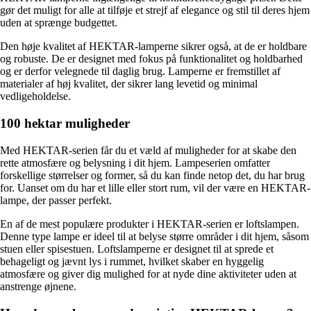
gør det muligt for alle at tilføje et strejf af elegance og stil til deres hjem
uden at sprænge budgettet.
Den høje kvalitet af HEKTAR-lamperne sikrer også, at de er holdbare
og robuste. De er designet med fokus på funktionalitet og holdbarhed
og er derfor velegnede til daglig brug. Lamperne er fremstillet af
materialer af høj kvalitet, der sikrer lang levetid og minimal
vedligeholdelse.
100 hektar muligheder
Med HEKTAR-serien får du et væld af muligheder for at skabe den
rette atmosfære og belysning i dit hjem. Lampeserien omfatter
forskellige størrelser og former, så du kan finde netop det, du har brug
for. Uanset om du har et lille eller stort rum, vil der være en HEKTAR-
lampe, der passer perfekt.
En af de mest populære produkter i HEKTAR-serien er loftslampen.
Denne type lampe er ideel til at belyse større områder i dit hjem, såsom
stuen eller spisestuen. Loftslamperne er designet til at sprede et
behageligt og jævnt lys i rummet, hvilket skaber en hyggelig
atmosfære og giver dig mulighed for at nyde dine aktiviteter uden at
anstrenge øjnene.