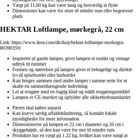
Vægt på 11,60 kg kan være tung og besværlig at flytte
Dimensioner kan være for store til mindre rum eller begrænset
plads
HEKTAR Loftlampe, mørkegrå, 22 cm
Link:
https://www.ikea.com/dk/da/p/hektar-loftlampe-morkegra-
80390359/
Inspireret af gamle lamper, giver lampen et rustikt og vintage
udtryk til rummet
Formen og størrelsen på lampen giver et behageligt og direkte
lys til spisebordet eller barbordet
Kan bruges sammen med andre lamper i samme serie for at
skabe en sammenhængende indretning
Let at rengøre med en fugtig klud og mildt rengøringsmiddel
Lampen er CE-mærket og opfylder alle sikkerhedsstandarder
Pæren skal købes separat
Kan kræve særlig affaldshåndtering, så kontakt lokale
myndigheder for mere information
Dimensionerne på lampen er 22 cm i diameter og 26 cm i
skyggehøjde, så den kan være for stor til mindre rum
Produktet har en vægt på 1.22 kg, hvilket kan være tungt at