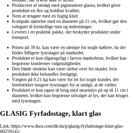
Produceret af stentøj med pigmenteret glasur, hvilket giver
produktet en flot og holdbar kvalitet.
Nem at rengøre med en fugtig klud.
Kompakt størrelse med en diameter på 11 cm, hvilket gør den
velegnet til forskellige rum og indretninger.
Leveres i en praktisk pakke, der beskytter produktet under
transport.
Prisen på 39 kr. kan være en ulempe for nogle købere, da der
findes billigere lysestager på markedet.
Produktet er kun tilgængeligt i farven mørkebrun, hvilket kan
begrænse kundernes valgmuligheder.
Den bløde struktur kan være sårbar over for skader, hvis
produktet ikke behandles forsigtigt.
Vægten på 0.21 kg kan være for let for nogle kunder, der
foretrækker tungere lysestager for at undgå, at de vælter.
Produktet er kun egnet til brug med stearinlys på op til 11 cm i
diameter, hvilket kan begrænse udvalget af lys, der kan bruges
med lysestagen.
GLASIG Fyrfadsstage, klart glas
Link:
https://www.ikea.com/dk/da/p/glasig-fyrfadsstage-klart-glas-
00259141/