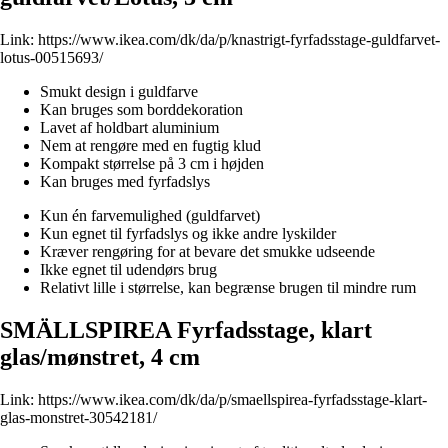
Link:
https://www.ikea.com/dk/da/p/knastrigt-fyrfadsstage-guldfarvet-
lotus-00515693/
Smukt design i guldfarve
Kan bruges som borddekoration
Lavet af holdbart aluminium
Nem at rengøre med en fugtig klud
Kompakt størrelse på 3 cm i højden
Kan bruges med fyrfadslys
Kun én farvemulighed (guldfarvet)
Kun egnet til fyrfadslys og ikke andre lyskilder
Kræver rengøring for at bevare det smukke udseende
Ikke egnet til udendørs brug
Relativt lille i størrelse, kan begrænse brugen til mindre rum
SMÄLLSPIREA Fyrfadsstage, klart
glas/mønstret, 4 cm
Link:
https://www.ikea.com/dk/da/p/smaellspirea-fyrfadsstage-klart-
glas-monstret-30542181/