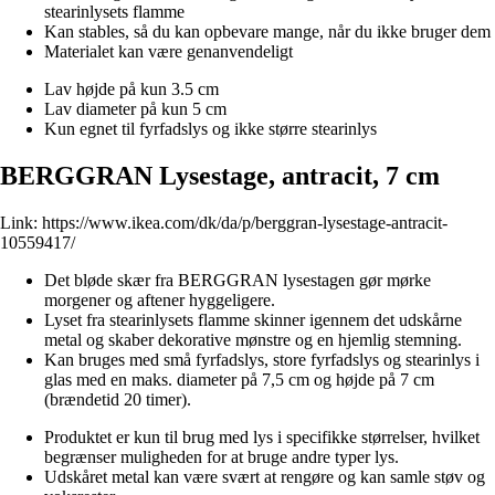
stearinlysets flamme
Kan stables, så du kan opbevare mange, når du ikke bruger dem
Materialet kan være genanvendeligt
Lav højde på kun 3.5 cm
Lav diameter på kun 5 cm
Kun egnet til fyrfadslys og ikke større stearinlys
BERGGRAN Lysestage, antracit, 7 cm
Link:
https://www.ikea.com/dk/da/p/berggran-lysestage-antracit-
10559417/
Det bløde skær fra BERGGRAN lysestagen gør mørke
morgener og aftener hyggeligere.
Lyset fra stearinlysets flamme skinner igennem det udskårne
metal og skaber dekorative mønstre og en hjemlig stemning.
Kan bruges med små fyrfadslys, store fyrfadslys og stearinlys i
glas med en maks. diameter på 7,5 cm og højde på 7 cm
(brændetid 20 timer).
Produktet er kun til brug med lys i specifikke størrelser, hvilket
begrænser muligheden for at bruge andre typer lys.
Udskåret metal kan være svært at rengøre og kan samle støv og