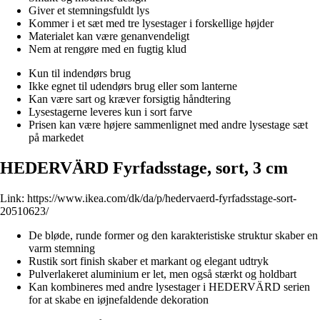
Giver et stemningsfuldt lys
Kommer i et sæt med tre lysestager i forskellige højder
Materialet kan være genanvendeligt
Nem at rengøre med en fugtig klud
Kun til indendørs brug
Ikke egnet til udendørs brug eller som lanterne
Kan være sart og kræver forsigtig håndtering
Lysestagerne leveres kun i sort farve
Prisen kan være højere sammenlignet med andre lysestage sæt
på markedet
HEDERVÄRD Fyrfadsstage, sort, 3 cm
Link:
https://www.ikea.com/dk/da/p/hedervaerd-fyrfadsstage-sort-
20510623/
De bløde, runde former og den karakteristiske struktur skaber en
varm stemning
Rustik sort finish skaber et markant og elegant udtryk
Pulverlakeret aluminium er let, men også stærkt og holdbart
Kan kombineres med andre lysestager i HEDERVÄRD serien
for at skabe en iøjnefaldende dekoration