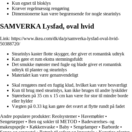
Kun egnet til bloklys
Kræver regelmæssig rengøring
Dimensionerne kan være begrænsende for nogle stearinlys
SAMVERKA Lysfad, oval hvid
Link:
https://www.ikea.com/dk/da/p/samverka-lysfad-oval-hvid-
50388720/
Stearinlys kaster flotte skygger, der giver et romantisk udtryk
Kan gøre et rum ekstra stemningsfuldt
Det smukke mønster med fugle og blade giver et romantisk
udtryk til planter og stearinlys
Materialet kan være genanvendeligt
Skal rengøres med en fugtig klud, hvilket kan være besværligt
Kun til brug med stearinlys, kan ikke bruges til andre lyskilder
Størrelsen på 35 cm x 15 cm kan være for stor til mindre borde
eller hylder
Vægten på 0.33 kg kan gøre det svært at flytte rundt på fadet
Andre populære produkter:
Reolsystemer
•
Havemøbler
•
Sengetæpper
•
Ben og sokler til METOD
•
Badeværelses- og
makeupspejle
•
Køkkenvaske
•
Baby
•
Sengelamper
•
Barborde
•