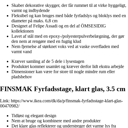
Skaber dekorative skygger, der får rummet til at virke hyggeligt,
varmt og indbydende
Fleksibel og kan bruges med både fyrfadslys og bloklys med en
diameter på maks. 6,8 cm
Designet af Felipe Assadi og en del af ÖMSESIDIG
kollektionen
Lavet af stål med en epoxy-/polyesterpulverbelægning, der gør
den nem at rengøre med en fugtig klud
Nem fjernelse af størknet voks ved at vaske overfladen med
varmt vand
Kræver samling af de 5 dele i lysestagen
Produktet kommer usamlet og kræver derfor lidt ekstra arbejde
Dimensioner kan være for store til nogle mindre rum eller
pladsbehov
FINSMAK Fyrfadsstage, klart glas, 3.5 cm
Link:
https://www.ikea.com/dk/da/p/finsmak-fyrfadsstage-klart-glas-
00470982/
Tidløst og elegant design
Nem at bruge og kombinere med andre produkter
Det klare glas reflekterer og understreger det varme lys fra