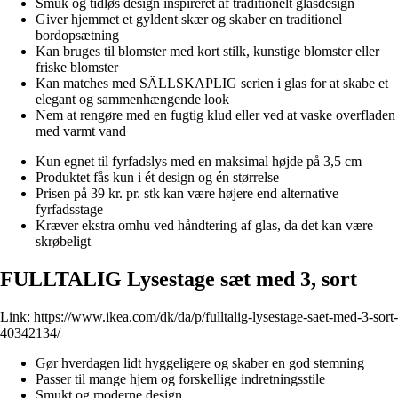
Smuk og tidløs design inspireret af traditionelt glasdesign
Giver hjemmet et gyldent skær og skaber en traditionel
bordopsætning
Kan bruges til blomster med kort stilk, kunstige blomster eller
friske blomster
Kan matches med SÄLLSKAPLIG serien i glas for at skabe et
elegant og sammenhængende look
Nem at rengøre med en fugtig klud eller ved at vaske overfladen
med varmt vand
Kun egnet til fyrfadslys med en maksimal højde på 3,5 cm
Produktet fås kun i ét design og én størrelse
Prisen på 39 kr. pr. stk kan være højere end alternative
fyrfadsstage
Kræver ekstra omhu ved håndtering af glas, da det kan være
skrøbeligt
FULLTALIG Lysestage sæt med 3, sort
Link:
https://www.ikea.com/dk/da/p/fulltalig-lysestage-saet-med-3-sort-
40342134/
Gør hverdagen lidt hyggeligere og skaber en god stemning
Passer til mange hjem og forskellige indretningsstile
Smukt og moderne design