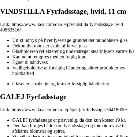
VINDSTILLA Fyrfadsstage, hvid, 11 cm
Link:
https://www.ikea.com/dk/da/p/vindstilla-fyrfadsstage-hvid-
40563516/
Unikt udtryk på hver lysestage grundet det mundblæste glas
Dekorativt mønster skabt af farvet glas
Glasholderen reflekterer og understreger stearinlysets varme lys
Kan nemt rengøres med en fugtig klud
Egnet til håndvask
Vedligeholdelse af forsigtig håndtering sikrer produkternes
holdbarhed
Glaset er skrøbeligt og kræver forsigtig håndtering
GALEJ Fyrfadsstage
Link:
https://www.ikea.com/dk/da/p/galej-fyrfadsstage-36418000/
GALEJ fyrfadsstage er prisvenlig, da den kun koster 19 kr.
Den kan bruges både som fyrfadsstage og miniaturevase til
afskårne blomster og spirer.
Stabelbar design giver mulighed for nem opbevaring af flere