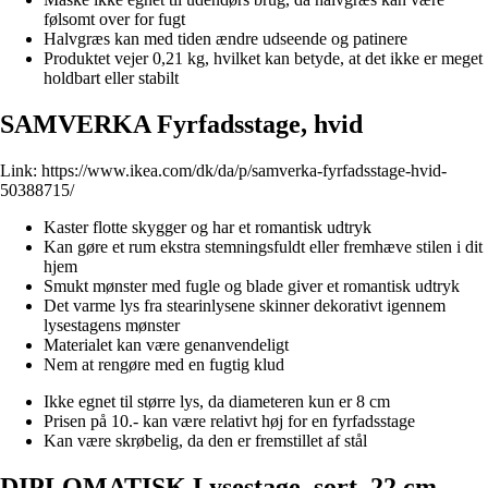
følsomt over for fugt
Halvgræs kan med tiden ændre udseende og patinere
Produktet vejer 0,21 kg, hvilket kan betyde, at det ikke er meget
holdbart eller stabilt
SAMVERKA Fyrfadsstage, hvid
Link:
https://www.ikea.com/dk/da/p/samverka-fyrfadsstage-hvid-
50388715/
Kaster flotte skygger og har et romantisk udtryk
Kan gøre et rum ekstra stemningsfuldt eller fremhæve stilen i dit
hjem
Smukt mønster med fugle og blade giver et romantisk udtryk
Det varme lys fra stearinlysene skinner dekorativt igennem
lysestagens mønster
Materialet kan være genanvendeligt
Nem at rengøre med en fugtig klud
Ikke egnet til større lys, da diameteren kun er 8 cm
Prisen på 10.- kan være relativt høj for en fyrfadsstage
Kan være skrøbelig, da den er fremstillet af stål
DIPLOMATISK Lysestage, sort, 22 cm