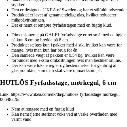
stykker.
Den er designet af IKEA of Sweden og har et stilfuldt udseende.
Produktet er lavet af genanvendeligt glas, hvilket reducerer
miljøpåvirkningen.
Det er nemt at rengøre fyrfadsstagen med en fugtig klud.
Dimensionerne på GALEJ fyrfadsstage er ret små med en højde
på kun 6 cm og bredde på 8 cm.
Produktet sælges kun i pakker med 4 stk, hvilket kan være for
mange, hvis man kun har brug for én.
Den samlede vægt af pakken er 0,54 kg, hvilket kan være
forbundet med ekstra omkostninger, hvis man bestiller online.
Der kan være lokale regler og bestemmelser for genbrug af
glasprodukter, som man skal være opmærksom på.
HUTLÖS Fyrfadsstage, mørkegul, 6 cm
Link:
https://www.ikea.com/dk/da/p/hutloes-fyrfadsstage-morkegul-
00548226/
Nem at rengøre med en fugtig klud
Kan nemt fjerne størknet voks ved at vaske overfladen med
varmt vand