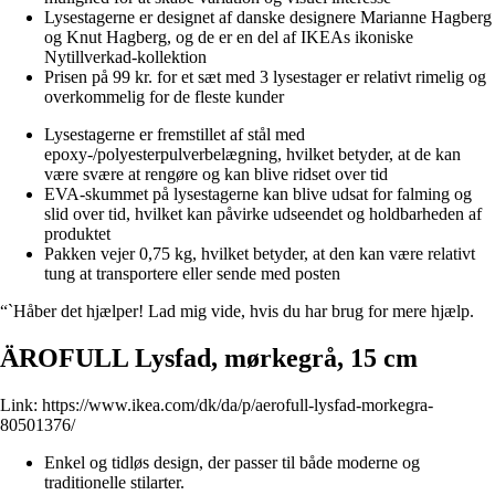
Lysestagerne er designet af danske designere Marianne Hagberg
og Knut Hagberg, og de er en del af IKEAs ikoniske
Nytillverkad-kollektion
Prisen på 99 kr. for et sæt med 3 lysestager er relativt rimelig og
overkommelig for de fleste kunder
Lysestagerne er fremstillet af stål med
epoxy-/polyesterpulverbelægning, hvilket betyder, at de kan
være svære at rengøre og kan blive ridset over tid
EVA-skummet på lysestagerne kan blive udsat for falming og
slid over tid, hvilket kan påvirke udseendet og holdbarheden af
produktet
Pakken vejer 0,75 kg, hvilket betyder, at den kan være relativt
tung at transportere eller sende med posten
“`Håber det hjælper! Lad mig vide, hvis du har brug for mere hjælp.
ÄROFULL Lysfad, mørkegrå, 15 cm
Link:
https://www.ikea.com/dk/da/p/aerofull-lysfad-morkegra-
80501376/
Enkel og tidløs design, der passer til både moderne og
traditionelle stilarter.