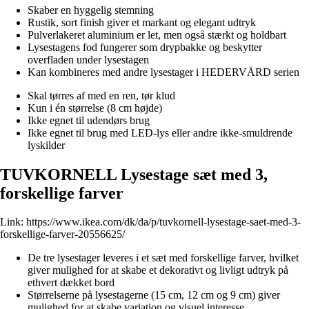
Skaber en hyggelig stemning
Rustik, sort finish giver et markant og elegant udtryk
Pulverlakeret aluminium er let, men også stærkt og holdbart
Lysestagens fod fungerer som drypbakke og beskytter
overfladen under lysestagen
Kan kombineres med andre lysestager i HEDERVÄRD serien
Skal tørres af med en ren, tør klud
Kun i én størrelse (8 cm højde)
Ikke egnet til udendørs brug
Ikke egnet til brug med LED-lys eller andre ikke-smuldrende
lyskilder
TUVKORNELL Lysestage sæt med 3,
forskellige farver
Link:
https://www.ikea.com/dk/da/p/tuvkornell-lysestage-saet-med-3-
forskellige-farver-20556625/
De tre lysestager leveres i et sæt med forskellige farver, hvilket
giver mulighed for at skabe et dekorativt og livligt udtryk på
ethvert dækket bord
Størrelserne på lysestagerne (15 cm, 12 cm og 9 cm) giver
mulighed for at skabe variation og visuel interesse