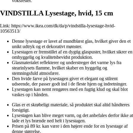
voksrester.
VINDSTILLA Lysestage, hvid, 15 cm
Link:
https://www.ikea.com/dk/da/p/vindstilla-lysestage-hvid-
10563513/
Denne lysestage er lavet af mundblæst glas, hvilket giver den et
unikt udtryk og et dekorativt mønster.
Lysestagen er fremstillet af en dygtig glaspuster, hvilket sikrer en
omhyggelig og kvalitetsbevidst produktion.
Glasmaterialet reflekterer og understreger det varme lys fra
stearinlysets flamme, hvilket skaber en hyggelig og
stemningsfuld atmosfære.
Den hvide farve på lysestagen giver et elegant og stilrent
udseende, der passer godt ind i de fleste hjem og indretninger.
Lysestagen kan nemt rengøres med en fugtig klud og skal blot
vaskes op i hånden.
Glas er et skrøbeligt materiale, så produktet skal altid håndteres
forsigtigt.
Lysestagen kan blive meget varm, og det anbefales derfor ikke at
lade et lys brænde ned helt i lysestagen.
Prisen på 89 kr. kan være i den højere ende for en lysestage af
denne størrelse.