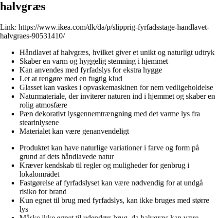
halvgræs
Link:
https://www.ikea.com/dk/da/p/slipprig-fyrfadsstage-handlavet-
halvgraes-90531410/
Håndlavet af halvgræs, hvilket giver et unikt og naturligt udtryk
Skaber en varm og hyggelig stemning i hjemmet
Kan anvendes med fyrfadslys for ekstra hygge
Let at rengøre med en fugtig klud
Glasset kan vaskes i opvaskemaskinen for nem vedligeholdelse
Naturmateriale, der inviterer naturen ind i hjemmet og skaber en
rolig atmosfære
Pæn dekorativt lysgennemtrængning med det varme lys fra
stearinlysene
Materialet kan være genanvendeligt
Produktet kan have naturlige variationer i farve og form på
grund af dets håndlavede natur
Kræver kendskab til regler og muligheder for genbrug i
lokalområdet
Fastgørelse af fyrfadslyset kan være nødvendig for at undgå
risiko for brand
Kun egnet til brug med fyrfadslys, kan ikke bruges med større
lys
Måske ikke egnet til udendørs brug, da halvgræs kan være