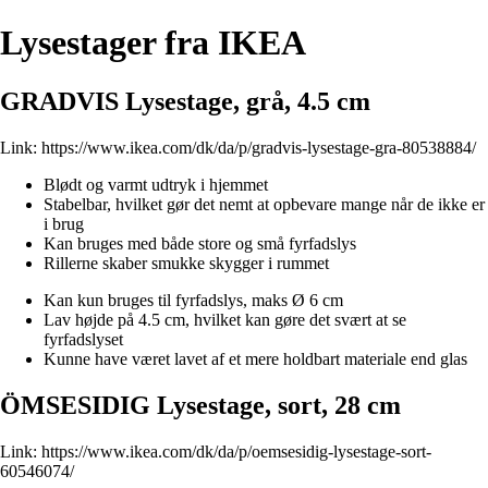
Lysestager fra IKEA
GRADVIS Lysestage, grå, 4.5 cm
Link:
https://www.ikea.com/dk/da/p/gradvis-lysestage-gra-80538884/
Blødt og varmt udtryk i hjemmet
Stabelbar, hvilket gør det nemt at opbevare mange når de ikke er
i brug
Kan bruges med både store og små fyrfadslys
Rillerne skaber smukke skygger i rummet
Kan kun bruges til fyrfadslys, maks Ø 6 cm
Lav højde på 4.5 cm, hvilket kan gøre det svært at se
fyrfadslyset
Kunne have været lavet af et mere holdbart materiale end glas
ÖMSESIDIG Lysestage, sort, 28 cm
Link:
https://www.ikea.com/dk/da/p/oemsesidig-lysestage-sort-
60546074/