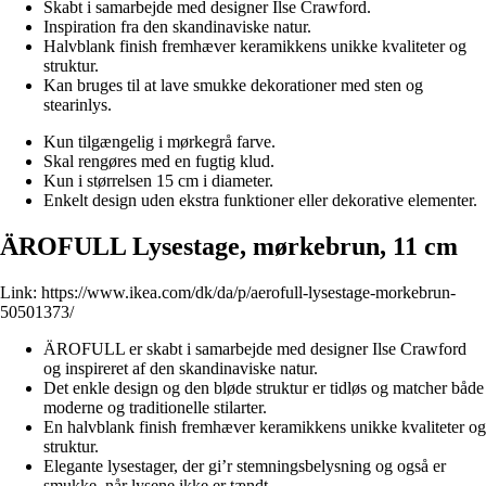
Skabt i samarbejde med designer Ilse Crawford.
Inspiration fra den skandinaviske natur.
Halvblank finish fremhæver keramikkens unikke kvaliteter og
struktur.
Kan bruges til at lave smukke dekorationer med sten og
stearinlys.
Kun tilgængelig i mørkegrå farve.
Skal rengøres med en fugtig klud.
Kun i størrelsen 15 cm i diameter.
Enkelt design uden ekstra funktioner eller dekorative elementer.
ÄROFULL Lysestage, mørkebrun, 11 cm
Link:
https://www.ikea.com/dk/da/p/aerofull-lysestage-morkebrun-
50501373/
ÄROFULL er skabt i samarbejde med designer Ilse Crawford
og inspireret af den skandinaviske natur.
Det enkle design og den bløde struktur er tidløs og matcher både
moderne og traditionelle stilarter.
En halvblank finish fremhæver keramikkens unikke kvaliteter og
struktur.
Elegante lysestager, der gi’r stemningsbelysning og også er
smukke, når lysene ikke er tændt.