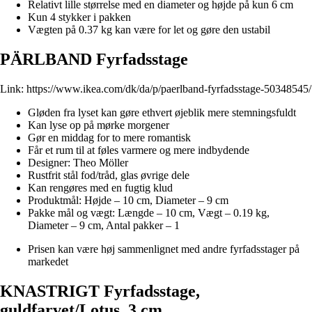
Relativt lille størrelse med en diameter og højde på kun 6 cm
Kun 4 stykker i pakken
Vægten på 0.37 kg kan være for let og gøre den ustabil
PÄRLBAND Fyrfadsstage
Link:
https://www.ikea.com/dk/da/p/paerlband-fyrfadsstage-50348545/
Gløden fra lyset kan gøre ethvert øjeblik mere stemningsfuldt
Kan lyse op på mørke morgener
Gør en middag for to mere romantisk
Får et rum til at føles varmere og mere indbydende
Designer: Theo Möller
Rustfrit stål fod/tråd, glas øvrige dele
Kan rengøres med en fugtig klud
Produktmål: Højde – 10 cm, Diameter – 9 cm
Pakke mål og vægt: Længde – 10 cm, Vægt – 0.19 kg,
Diameter – 9 cm, Antal pakker – 1
Prisen kan være høj sammenlignet med andre fyrfadsstager på
markedet
KNASTRIGT Fyrfadsstage,
guldfarvet/Lotus, 3 cm