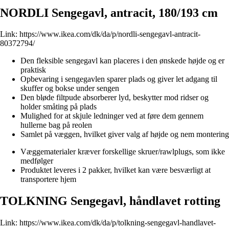
NORDLI Sengegavl, antracit, 180/193 cm
Link:
https://www.ikea.com/dk/da/p/nordli-sengegavl-antracit-
80372794/
Den fleksible sengegavl kan placeres i den ønskede højde og er
praktisk
Opbevaring i sengegavlen sparer plads og giver let adgang til
skuffer og bokse under sengen
Den bløde filtpude absorberer lyd, beskytter mod ridser og
holder småting på plads
Mulighed for at skjule ledninger ved at føre dem gennem
hullerne bag på reolen
Samlet på væggen, hvilket giver valg af højde og nem montering
Væggematerialer kræver forskellige skruer/rawlplugs, som ikke
medfølger
Produktet leveres i 2 pakker, hvilket kan være besværligt at
transportere hjem
TOLKNING Sengegavl, håndlavet rotting
Link:
https://www.ikea.com/dk/da/p/tolkning-sengegavl-handlavet-