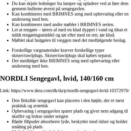
Du kan skjule ledninger fra lamper og opladere ved at føre dem
gennem hullerne øverst på sengegavlen.
Kan kombineres med BRIMNES seng med opbevaring eller en
underseng med ben.
Kan kombineres med andre møbler i BRIMNES serien.
Let at rengøre – tørres af med en klud dyppet i vand og tilsat et
mildt rengøringsmiddel og tør efter med en ren, tør klud.
Møblet skal fastgøres til væggen med det medfølgende beslag.
Forskellige vægmaterialer kræver forskellige typer
skruer/rawlplugs. Skruer/rawlplugs skal købes separat.
Der medfølger ikke BRIMNES seng med opbevaring eller
underseng med ben.
NORDLI Sengegavl, hvid, 140/160 cm
Link:
https://www.ikea.com/dk/da/p/nordli-sengegavl-hvid-10372976/
Den fleksible sengegavl kan placeres i den højde, der er mest
praktisk og æstetisk
Opbevaring i sengegavlen sparer plads og giver nem adgang til
skuffer og bokse under sengen
Bløde filtpuder absorberer lyde, beskytter mod ridser og holder
småting på plads