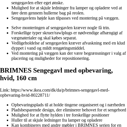
sengegavlen efter eget ønske.
Mulighed for at skjule ledninger fra lamper og opladere ved at
føre dem gennem hullerne bag på reolen.
Sengegavlens højde kan tilpasses ved montering på væggen.
Selve monteringen af sengegavlen kræver nogle få trin.
Forskellige typer skruer/rawlplugs er nødvendige afhængigt af
vægmaterialer og skal købes separat.
Vedligeholdelse af sengegavlen kræver afvaskning med en klud
dyppet i vand og mildt rengøringsmiddel.
Ved montering på væggen kan der være begrænsninger i valg af
placering og muligheder for repositionering.
BRIMNES Sengegavl med opbevaring,
hvid, 160 cm
Link:
https://www.ikea.com/dk/da/p/brimnes-sengegavl-med-
opbevaring-hvid-80228711/
Opbevaringsplads til at holde tingene organiseret og i nærheden
Pladsbesparende design, der eliminerer behovet for et sengebord
Mulighed for at flytte hylden i tre forskellige positioner
Huller til at skjule ledninger fra lamper og opladere
Kan kombineres med andre møbler i BRIMNES serien for en