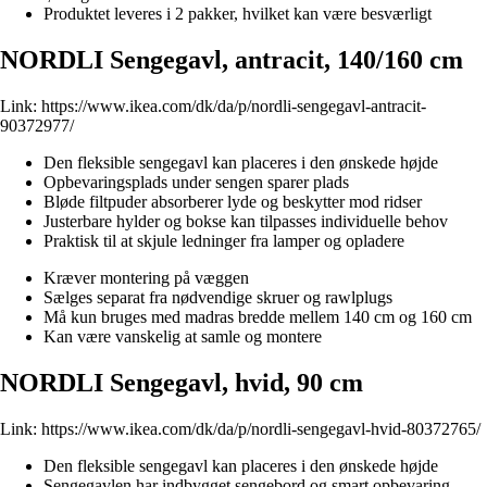
Produktet leveres i 2 pakker, hvilket kan være besværligt
NORDLI Sengegavl, antracit, 140/160 cm
Link:
https://www.ikea.com/dk/da/p/nordli-sengegavl-antracit-
90372977/
Den fleksible sengegavl kan placeres i den ønskede højde
Opbevaringsplads under sengen sparer plads
Bløde filtpuder absorberer lyde og beskytter mod ridser
Justerbare hylder og bokse kan tilpasses individuelle behov
Praktisk til at skjule ledninger fra lamper og opladere
Kræver montering på væggen
Sælges separat fra nødvendige skruer og rawlplugs
Må kun bruges med madras bredde mellem 140 cm og 160 cm
Kan være vanskelig at samle og montere
NORDLI Sengegavl, hvid, 90 cm
Link:
https://www.ikea.com/dk/da/p/nordli-sengegavl-hvid-80372765/
Den fleksible sengegavl kan placeres i den ønskede højde
Sengegavlen har indbygget sengebord og smart opbevaring