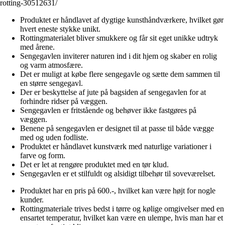
rotting-30512631/
Produktet er håndlavet af dygtige kunsthåndværkere, hvilket gør
hvert eneste stykke unikt.
Rottingmaterialet bliver smukkere og får sit eget unikke udtryk
med årene.
Sengegavlen inviterer naturen ind i dit hjem og skaber en rolig
og varm atmosfære.
Det er muligt at købe flere sengegavle og sætte dem sammen til
en større sengegavl.
Der er beskyttelse af jute på bagsiden af sengegavlen for at
forhindre ridser på væggen.
Sengegavlen er fritstående og behøver ikke fastgøres på
væggen.
Benene på sengegavlen er designet til at passe til både vægge
med og uden fodliste.
Produktet er håndlavet kunstværk med naturlige variationer i
farve og form.
Det er let at rengøre produktet med en tør klud.
Sengegavlen er et stilfuldt og alsidigt tilbehør til soveværelset.
Produktet har en pris på 600.-, hvilket kan være højt for nogle
kunder.
Rottingmateriale trives bedst i tørre og kølige omgivelser med en
ensartet temperatur, hvilket kan være en ulempe, hvis man har et