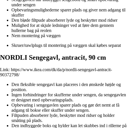
under sengen
Opbevaringsmulighederne sparer plads og giver nem adgang til
skuffer
Den bløde filtpude absorberer lyde og beskytter mod ridser
Mulighed for at skjule ledninger ved at føre dem gennem
hullerne bag på reolen
Nem montering på væggen
Skruer/rawlplugs til montering på væggen skal købes separat
NORDLI Sengegavl, antracit, 90 cm
Link:
https://www.ikea.com/dk/da/p/nordli-sengegavl-antracit-
90372798/
Den fleksible sengegavl kan placeres i den ønskede højde og
position.
Ingen forhindringer for skufferne under sengen, da sengegavlen
er designet med opbevaringsplads.
Opbevaring i sengegavlen sparer plads og gør det nemt at få
adgang til bokse eller skuffer under sengen.
Filtpuden absorberer lyde, beskytter mod ridser og holder
småting på plads.
Den indbyggede boks og hylder kan let skubbes ind i rillerne på