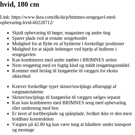
hvid, 180 cm
Link:
https://www.ikea.com/dk/da/p/brimnes-sengegavl-med-
opbevaring-hvid-60228712/
Skjult opbevaring til bøger, magasiner og andre ting
Sparer plads ved at erstatte sengebordet
Mulighed for at flytte en af hylderne i forskellige positioner
Mulighed for at skjule ledninger ved hjælp af hullerne i
sengegavlen
Kan kombineres med andre møbler i BRIMNES serien
Nem rengøring med en fugtig klud og mildt rengøringsmiddel
Kommer med beslag til fastgørelse til væggen for ekstra
sikkerhed
Kræver forskellige typer skruer/rawlplugs afhængigt af
vægmaterialerne
Skruer/rawlplugs til fastgørelse til væggen sælges separat
Kan kun kombineres med BRIMNES seng med opbevaring
eller underseng med ben
Er lavet af træfiberplade og spånplade, hvilket ikke er den mest
holdbare konstruktion
Vægten på 42.80 kg kan være tung at håndtere under transport
og montage