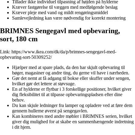
Tillader ikke individuel tilpasning af højden på hylderne
Kræver fastgørelse til væggen med medfølgende beslag
Kræver pleje med vand og mildt rengøringsmiddel
Samlevejledning kan være nødvendig for korrekt montering
BRIMNES Sengegavl med opbevaring,
sort, 180 cm
Link:
https://www.ikea.com/dk/da/p/brimnes-sengegavl-med-
opbevaring-sort-50309252/
Hjælper med at spare plads, da den har skjult opbevaring til
bøger, magasiner og andre ting, du gerne vil have i nærheden.
Gør det nemt at få adgang til bokse eller skuffer under sengen,
hvilket gør det lettere at støvsuge.
En af hylderne er flytbar i 3 forskellige positioner, hvilket giver
dig fleksibilitet til at tilpasse opbevaringspladsen efter dine
behov.
Du kan skjule ledninger fra lamper og opladere ved at føre dem
gennem hullerne øverst på sengegavlen.
Kan kombineres med andre møbler i BRIMNES serien, hvilket
giver dig mulighed for at skabe en sammenhængende indretning
i dit hjem.