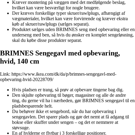
Kræver montering på væggen med det medfølgende beslag,
hvilket kan være besværligt for nogle brugere.
Der kræves forskellige typer skruer/rawlplugs, afhængigt af
vægmaterialer, hvilket kan være forvirrende og kræver ekstra
køb af skruer/rawlplugs (sælges separat).
Produktet sælges uden BRIMNES seng med opbevaring eller en
underseng med ben, så hvis du ønsker en komplet sengeløsning,
skal du købe disse produkter separat.
BRIMNES Sengegavl med opbevaring,
hvid, 140 cm
Link:
https://www.ikea.com/dk/da/p/brimnes-sengegavl-med-
opbevaring-hvid-20228709/
Hvis pladsen er trang, så prøv at opbevare tingene bag dig.
Den skjulte opbevaring til bøger, magasiner og alle de andre
ting, du gerne vil ha i nærheden, gør BRIMNES sengegavl til en
pladsbesparende helt.
Du behøver ikke et sengebord, når du har opbevaring i
sengegavlen. Det sparer plads og gør det nemt at få adgang til
bokse eller skuffer under sengen – og det er nemmere at
støvsuge.
En af hylderne er flytbar i 3 forskellige positioner.