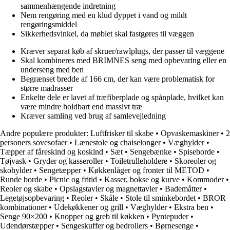
sammenhængende indretning
Nem rengøring med en klud dyppet i vand og mildt
rengøringsmiddel
Sikkerhedsvinkel, da møblet skal fastgøres til væggen
Kræver separat køb af skruer/rawlplugs, der passer til væggene
Skal kombineres med BRIMNES seng med opbevaring eller en
underseng med ben
Begrænset bredde af 166 cm, der kan være problematisk for
større madrasser
Enkelte dele er lavet af træfiberplade og spånplade, hvilket kan
være mindre holdbart end massivt træ
Kræver samling ved brug af samlevejledning
Andre populære produkter:
Luftfrisker til skabe
•
Opvaskemaskiner
•
2
personers sovesofaer
•
Lænestole og chaiselonger
•
Væghylder
•
Tæpper af fåreskind og koskind
•
Sæt
•
Sengebænke
•
Spiseborde
•
Tøjvask
•
Gryder og kasseroller
•
Toiletrulleholdere
•
Skoreoler og
skohylder
•
Sengetæpper
•
Køkkenlåger og fronter til METOD
•
Runde borde
•
Picnic og fritid
•
Kasser, bokse og kurve
•
Kommoder
•
Reoler og skabe
•
Opslagstavler og magnettavler
•
Bademåtter
•
Legetøjsopbevaring
•
Reoler
•
Skåle
•
Stole til sminkebordet
•
BROR
kombinationer
•
Udekøkkener og grill
•
Væghylder
•
Ekstra ben
•
Senge 90×200
•
Knopper og greb til køkken
•
Pyntepuder
•
Udendørstæpper
•
Sengeskuffer og bedrollers
•
Børnesenge
•