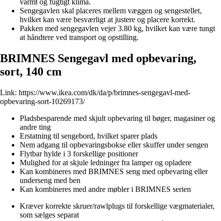
varmt og fugtigt klima.
Sengegavlen skal placeres mellem væggen og sengestellet,
hvilket kan være besværligt at justere og placere korrekt.
Pakken med sengegavlen vejer 3.80 kg, hvilket kan være tungt
at håndtere ved transport og opstilling.
BRIMNES Sengegavl med opbevaring,
sort, 140 cm
Link:
https://www.ikea.com/dk/da/p/brimnes-sengegavl-med-
opbevaring-sort-10269173/
Pladsbesparende med skjult opbevaring til bøger, magasiner og
andre ting
Erstatning til sengebord, hvilket sparer plads
Nem adgang til opbevaringsbokse eller skuffer under sengen
Flytbar hylde i 3 forskellige positioner
Mulighed for at skjule ledninger fra lamper og opladere
Kan kombineres med BRIMNES seng med opbevaring eller
underseng med ben
Kan kombineres med andre møbler i BRIMNES serien
Kræver korrekte skruer/rawlplugs til forskellige vægmaterialer,
som sælges separat