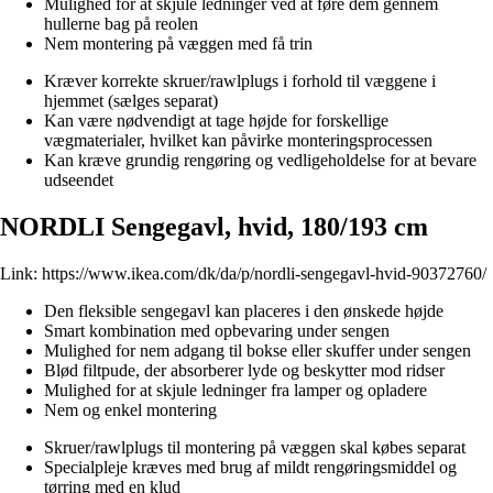
Mulighed for at skjule ledninger ved at føre dem gennem
hullerne bag på reolen
Nem montering på væggen med få trin
Kræver korrekte skruer/rawlplugs i forhold til væggene i
hjemmet (sælges separat)
Kan være nødvendigt at tage højde for forskellige
vægmaterialer, hvilket kan påvirke monteringsprocessen
Kan kræve grundig rengøring og vedligeholdelse for at bevare
udseendet
NORDLI Sengegavl, hvid, 180/193 cm
Link:
https://www.ikea.com/dk/da/p/nordli-sengegavl-hvid-90372760/
Den fleksible sengegavl kan placeres i den ønskede højde
Smart kombination med opbevaring under sengen
Mulighed for nem adgang til bokse eller skuffer under sengen
Blød filtpude, der absorberer lyde og beskytter mod ridser
Mulighed for at skjule ledninger fra lamper og opladere
Nem og enkel montering
Skruer/rawlplugs til montering på væggen skal købes separat
Specialpleje kræves med brug af mildt rengøringsmiddel og
tørring med en klud