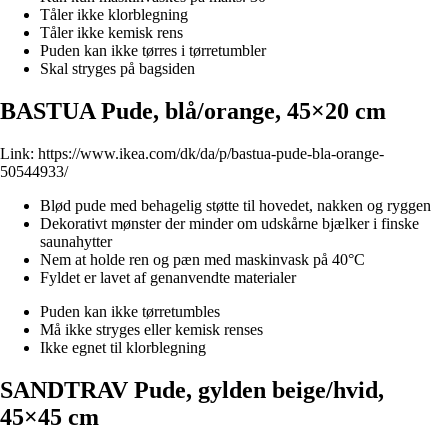
Tåler ikke klorblegning
Tåler ikke kemisk rens
Puden kan ikke tørres i tørretumbler
Skal stryges på bagsiden
BASTUA Pude, blå/orange, 45×20 cm
Link:
https://www.ikea.com/dk/da/p/bastua-pude-bla-orange-
50544933/
Blød pude med behagelig støtte til hovedet, nakken og ryggen
Dekorativt mønster der minder om udskårne bjælker i finske
saunahytter
Nem at holde ren og pæn med maskinvask på 40°C
Fyldet er lavet af genanvendte materialer
Puden kan ikke tørretumbles
Må ikke stryges eller kemisk renses
Ikke egnet til klorblegning
SANDTRAV Pude, gylden beige/hvid,
45×45 cm