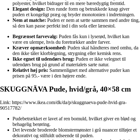
polyester, hvilket bidrager til en mere bæredygtig fremtid.
Elegant design:
Den runde form og betrukkede knap giver
puden et kongeligt præg og bryder monotonien i indretningen.
Nem at matche:
Puden er nem at sætte sammen med andre ting,
så den kan passe perfekt ind i din sofa eller lænestol.
Begrænset farvevalg:
Puden fås kun i lyserød, hvilket kan
være en ulempe, hvis du foretrækker andre farver.
Kræver opmærksomhed:
Puden skal håndteres med omhu, da
den ikke tåler klorblegning, strygning eller kemisk rens.
Ikke egnet til udendørs brug:
Puden er ikke velegnet til
udendørs brug på grund af materialets sarte natur.
Relativt høj pris:
Sammenlignet med alternative puder kan
prisen på 95.- være i den højere ende.
SKUGGNÄVA Pude, hvid/grå, 40×58 cm
Link:
https://www.ikea.com/dk/da/p/skuggnaeva-pude-hvid-gra-
90517782/
Pudebetrækket er lavet af ren bomuld, hvilket giver en blød og
behagelig berøring.
Det levende broderede blomstermønster i grå nuancer tilføjer et
dekorativt og stilfuldt udseende til puden.