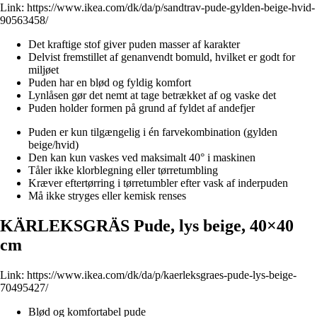
Link:
https://www.ikea.com/dk/da/p/sandtrav-pude-gylden-beige-hvid-
90563458/
Det kraftige stof giver puden masser af karakter
Delvist fremstillet af genanvendt bomuld, hvilket er godt for
miljøet
Puden har en blød og fyldig komfort
Lynlåsen gør det nemt at tage betrækket af og vaske det
Puden holder formen på grund af fyldet af andefjer
Puden er kun tilgængelig i én farvekombination (gylden
beige/hvid)
Den kan kun vaskes ved maksimalt 40° i maskinen
Tåler ikke klorblegning eller tørretumbling
Kræver eftertørring i tørretumbler efter vask af inderpuden
Må ikke stryges eller kemisk renses
KÄRLEKSGRÄS Pude, lys beige, 40×40
cm
Link:
https://www.ikea.com/dk/da/p/kaerleksgraes-pude-lys-beige-
70495427/
Blød og komfortabel pude