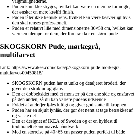
valgmulighederne.
Puden kan ikke stryges, hvilket kan være en ulempe for nogle,
der ønsker en mere krølfri finish.
Puden tåler ikke kemisk rens, hvilket kan være besværligt hvis
den skal renses professionelt.
Puden er relativt lille med dimensionerne 30×58 cm, hvilket kan
være en ulempe for dem, der foretrækker en større pude.
SKOGSKORN Pude, mørkegrå,
multifarvet
Link:
https://www.ikea.com/dk/da/p/skogskorn-pude-morkegra-
multifarvet-00450818/
SKOGSKORN puden har et unikt og detaljeret broderi, der
giver den struktur og glans
Den er dobbeltsidet med et mønster på den ene side og ensfarvet
på den anden, så du kan variere pudens udseende
Fyldet af andefjer føles luftigt og giver god støtte til kroppen
Puden har en skjult lynlås, der gør det nemt at tage betrækket af
og vaske det
Den er designet af IKEA of Sweden og er en hyldest til
traditionelt skandinavisk håndværk
Med en størrelse på 40×65 cm passer puden perfekt til både