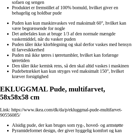
sofaen og sengen
Produktet er fremstillet af 100% bomuld, hvilket giver en
behagelig og holdbar pude
Puden kan kun maskinvaskes ved maksimalt 60°, hvilket kan
være begrænsende for nogle
Det anbefales kun at bruge 1/3 af den normale mængde
vaskemiddel, når du vasker puden
Puden tåler ikke klorblegning og skal derfor vaskes med hensyn
til farvesikkerhed
Puden må ikke tørres i tørretumbler, hvilket kan forlænge
tørretiden
Den tåler ikke kemisk rens, så den skal altid vaskes i maskinen
Pudebetrækket kan kun stryges ved maksimalt 150°, hvilket
kræver forsigtighed
EKLUGGMAL Pude, multifarvet,
58x58x58 cm
Link:
https://www.ikea.com/dk/da/p/ekluggmal-pude-multifarvet-
90556085/
Alsidig pude, der kan bruges som ryg-, hoved- og armstøtte
Pyramideformet design, der giver hyggelig komfort og kan