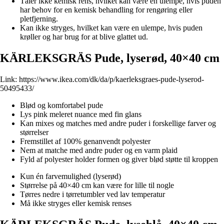
Tåler ikke kemisk rens, hvilket kan være en ulempe, hvis puden
har behov for en kemisk behandling for rengøring eller
pletfjerning.
Kan ikke stryges, hvilket kan være en ulempe, hvis puden
krøller og har brug for at blive glattet ud.
KÄRLEKSGRÄS Pude, lyserød, 40×40 cm
Link:
https://www.ikea.com/dk/da/p/kaerleksgraes-pude-lyserod-
50495433/
Blød og komfortabel pude
Lys pink meleret nuance med fin glans
Kan mixes og matches med andre puder i forskellige farver og
størrelser
Fremstillet af 100% genanvendt polyester
Nem at matche med andre puder og en varm plaid
Fyld af polyester holder formen og giver blød støtte til kroppen
Kun én farvemulighed (lyserød)
Størrelse på 40×40 cm kan være for lille til nogle
Tørres nedre i tørretumbler ved lav temperatur
Må ikke stryges eller kemisk renses