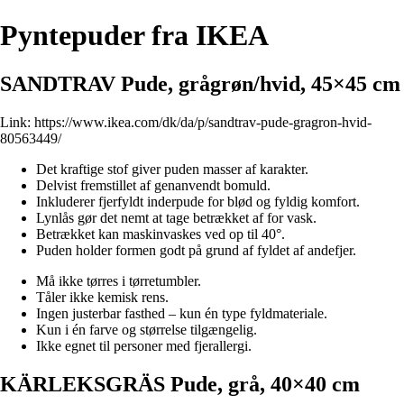
Pyntepuder fra IKEA
SANDTRAV Pude, grågrøn/hvid, 45×45 cm
Link:
https://www.ikea.com/dk/da/p/sandtrav-pude-gragron-hvid-
80563449/
Det kraftige stof giver puden masser af karakter.
Delvist fremstillet af genanvendt bomuld.
Inkluderer fjerfyldt inderpude for blød og fyldig komfort.
Lynlås gør det nemt at tage betrækket af for vask.
Betrækket kan maskinvaskes ved op til 40°.
Puden holder formen godt på grund af fyldet af andefjer.
Må ikke tørres i tørretumbler.
Tåler ikke kemisk rens.
Ingen justerbar fasthed – kun én type fyldmateriale.
Kun i én farve og størrelse tilgængelig.
Ikke egnet til personer med fjerallergi.
KÄRLEKSGRÄS Pude, grå, 40×40 cm