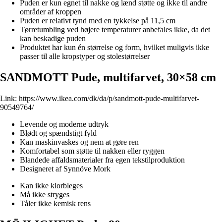
Puden er kun egnet til nakke og lænd støtte og ikke til andre
områder af kroppen
Puden er relativt tynd med en tykkelse på 11,5 cm
Tørretumbling ved højere temperaturer anbefales ikke, da det
kan beskadige puden
Produktet har kun én størrelse og form, hvilket muligvis ikke
passer til alle kropstyper og stolestørrelser
SANDMOTT Pude, multifarvet, 30×58 cm
Link:
https://www.ikea.com/dk/da/p/sandmott-pude-multifarvet-
90549764/
Levende og moderne udtryk
Blødt og spændstigt fyld
Kan maskinvaskes og nem at gøre ren
Komfortabel som støtte til nakken eller ryggen
Blandede affaldsmaterialer fra egen tekstilproduktion
Designeret af Synnöve Mork
Kan ikke klorbleges
Må ikke stryges
Tåler ikke kemisk rens