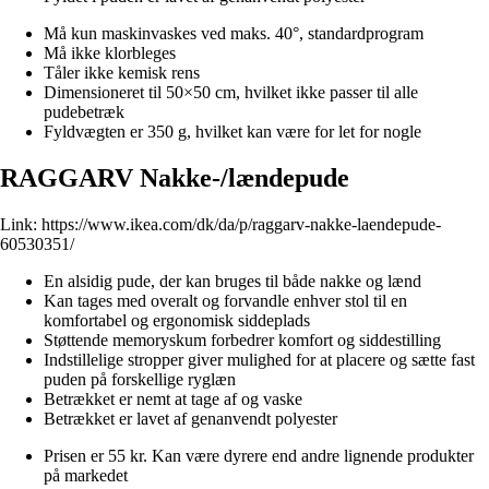
Må kun maskinvaskes ved maks. 40°, standardprogram
Må ikke klorbleges
Tåler ikke kemisk rens
Dimensioneret til 50×50 cm, hvilket ikke passer til alle
pudebetræk
Fyldvægten er 350 g, hvilket kan være for let for nogle
RAGGARV Nakke-/lændepude
Link:
https://www.ikea.com/dk/da/p/raggarv-nakke-laendepude-
60530351/
En alsidig pude, der kan bruges til både nakke og lænd
Kan tages med overalt og forvandle enhver stol til en
komfortabel og ergonomisk siddeplads
Støttende memoryskum forbedrer komfort og siddestilling
Indstillelige stropper giver mulighed for at placere og sætte fast
puden på forskellige ryglæn
Betrækket er nemt at tage af og vaske
Betrækket er lavet af genanvendt polyester
Prisen er 55 kr. Kan være dyrere end andre lignende produkter
på markedet