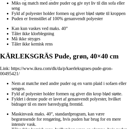
Miks og match med andre puder og giv nyt liv til din sofa eller
seng
Fyld af polyester holder formen og giver blød støtte til kroppen
Puden er fremstillet af 100% genanvendt polyester
Kan kun vaskes ved maks. 40°
Tåler ikke klorblegning
Må ikke stryges
Tåler ikke kemisk rens
KÄRLEKSGRÄS Pude, grøn, 40×40 cm
Link:
https://www.ikea.com/dk/da/p/kaerleksgraes-pude-gron-
00495421/
Nem at matche med andre puder og en varm plaid i sofaen eller
sengen.
Fyld af polyester holder formen og giver din krop blød støtte.
Fyldet i denne pude er lavet af genanvendt polyester, hvilket
bidrager til en mere bæredygtig fremtid.
Maskinvask maks. 40°, standardprogram, kan være
begrænsende for rengøring, hvis puden har brug for en mere
intensiv vask.