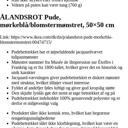
Vekten på puten kan være tung (760 g)
ÅLANDSROT Pude,
mørkeblå/blomstermønstret, 50×50 cm
Link:
https://www.ikea.com/dk/da/p/alandsrot-pude-morkebla-
blomstermonstret-00474715/
Pudebetrækket har et iøjnefaldende jacquardvævet
tulipanmønster
Mønstret stammer fra Musée de lImpression sur Étoffes i
Frankrig og er fra 1800-tallet, hvilket giver det en historisk og
unik karakter
Jacquard-vævningen giver pudebetrækket et diskret mønster
med struktur, hvilket tilføjer visuel interesse
Fyldet af andefjer føles luftigt og giver god kropslig støtte
Den skjulte lynlås gør det nemt at tage betrækket af og på
Pudebetrækket indeholder 100% genanvendt polyester og er
derfor et miljøvenligt valg
Produktet tåler ikke kemisk rens, hvilket kan begrænse
rengøringsmulighederne
Pudebetrækket tåler ikke klorblegning, hvilket kan være en