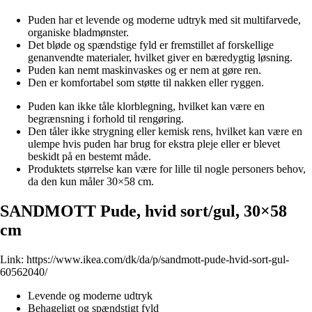
Puden har et levende og moderne udtryk med sit multifarvede,
organiske bladmønster.
Det bløde og spændstige fyld er fremstillet af forskellige
genanvendte materialer, hvilket giver en bæredygtig løsning.
Puden kan nemt maskinvaskes og er nem at gøre ren.
Den er komfortabel som støtte til nakken eller ryggen.
Puden kan ikke tåle klorblegning, hvilket kan være en
begrænsning i forhold til rengøring.
Den tåler ikke strygning eller kemisk rens, hvilket kan være en
ulempe hvis puden har brug for ekstra pleje eller er blevet
beskidt på en bestemt måde.
Produktets størrelse kan være for lille til nogle personers behov,
da den kun måler 30×58 cm.
SANDMOTT Pude, hvid sort/gul, 30×58
cm
Link:
https://www.ikea.com/dk/da/p/sandmott-pude-hvid-sort-gul-
60562040/
Levende og moderne udtryk
Behageligt og spændstigt fyld