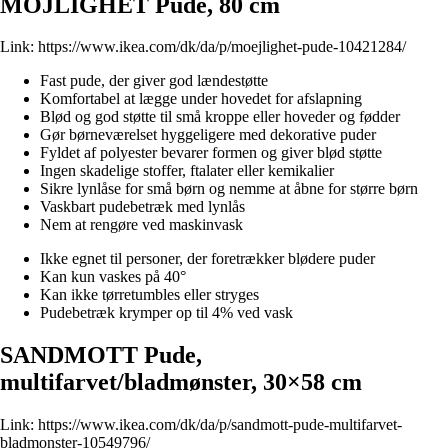
MÖJLIGHET Pude, 80 cm
Link:
https://www.ikea.com/dk/da/p/moejlighet-pude-10421284/
Fast pude, der giver god lændestøtte
Komfortabel at lægge under hovedet for afslapning
Blød og god støtte til små kroppe eller hoveder og fødder
Gør børneværelset hyggeligere med dekorative puder
Fyldet af polyester bevarer formen og giver blød støtte
Ingen skadelige stoffer, ftalater eller kemikalier
Sikre lynlåse for små børn og nemme at åbne for større børn
Vaskbart pudebetræk med lynlås
Nem at rengøre ved maskinvask
Ikke egnet til personer, der foretrækker blødere puder
Kan kun vaskes på 40°
Kan ikke tørretumbles eller stryges
Pudebetræk krymper op til 4% ved vask
SANDMOTT Pude,
multifarvet/bladmønster, 30×58 cm
Link:
https://www.ikea.com/dk/da/p/sandmott-pude-multifarvet-
bladmonster-10549796/