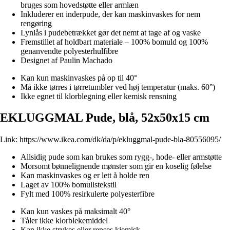
bruges som hovedstøtte eller armlæn
Inkluderer en inderpude, der kan maskinvaskes for nem
rengøring
Lynlås i pudebetrækket gør det nemt at tage af og vaske
Fremstillet af holdbart materiale – 100% bomuld og 100%
genanvendte polyesterhulfibre
Designet af Paulin Machado
Kan kun maskinvaskes på op til 40°
Må ikke tørres i tørretumbler ved høj temperatur (maks. 60°)
Ikke egnet til klorblegning eller kemisk rensning
EKLUGGMAL Pude, blå, 52x50x15 cm
Link:
https://www.ikea.com/dk/da/p/ekluggmal-pude-bla-80556095/
Allsidig pude som kan brukes som rygg-, hode- eller armstøtte
Morsomt bønnelignende mønster som gir en koselig følelse
Kan maskinvaskes og er lett å holde ren
Laget av 100% bomullstekstil
Fylt med 100% resirkulerte polyesterfibre
Kan kun vaskes på maksimalt 40°
Tåler ikke klorblekemiddel
Kan ikke strykes eller renses kjemisk