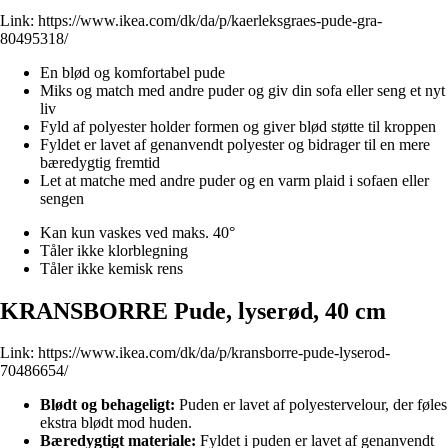
Link:
https://www.ikea.com/dk/da/p/kaerleksgraes-pude-gra-
80495318/
En blød og komfortabel pude
Miks og match med andre puder og giv din sofa eller seng et nyt
liv
Fyld af polyester holder formen og giver blød støtte til kroppen
Fyldet er lavet af genanvendt polyester og bidrager til en mere
bæredygtig fremtid
Let at matche med andre puder og en varm plaid i sofaen eller
sengen
Kan kun vaskes ved maks. 40°
Tåler ikke klorblegning
Tåler ikke kemisk rens
KRANSBORRE Pude, lyserød, 40 cm
Link:
https://www.ikea.com/dk/da/p/kransborre-pude-lyserod-
70486654/
Blødt og behageligt:
Puden er lavet af polyestervelour, der føles
ekstra blødt mod huden.
Bæredygtigt materiale:
Fyldet i puden er lavet af genanvendt