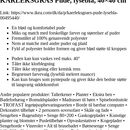
KÄRLEKSGRÄS Pude, lyseblå, 40×40 cm
Link:
https://www.ikea.com/dk/da/p/kaerleksgraes-pude-lysebla-
00495440/
En blød og komfortabel pude
Miks og match med forskellige farver og størrelser af puder
Fremstillet af 100% genanvendt polyester
Nem at matche med andre puder og plaid
Fyld af polyester holder formen og giver blød støtte til kroppen
Puden kan kun vaskes ved maks. 40°
Tåler ikke klorblegning
Tåler ikke strygning eller kemisk rens
Begrænset farvevalg (lyseblå meleret nuance)
Kan kun bruges som pyntepude og giver ikke den bedste støtte
til langvarig siddekomfort
Andre populære produkter:
Tallerkener
•
Planter
•
Ekstra ben
•
Badeforhæng
•
Bomuldsplaider
•
Madrasser til børn
•
Spisebordsstole
•
TROFAST legetøjsopbevaringsserien
•
Borde til bærbar computer
•
Dekorativt tilbehør
•
2 personers sovesofaer
•
Skåle og fade
•
Sengeben
•
Bageudstyr
•
Senge 80×200
•
Gaskogeplader
•
Kunstige
planter og blomster
•
Pusletilbehør
•
Opvaskestativer
•
Kogeplader
•
Sengeborde
•
Vinreoler
•
Alt til brusebadet
•
Børnesenge
•
Senge