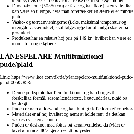
ulempe, hvis der er behov for at rense det med blegemiddel
Dimensionerne (50×50 cm) er faste og kan ikke justeres, hvilket
kan være en ulempe, hvis man foretrækker en større eller mindre
pude
Vaske- og tørreanvisningerne (f.eks. maksimal temperatur og
mængde vaskemiddel) skal følges nøje for at undgå skader på
produktet
Produktet har en relativt høj pris på 149 kr., hvilket kan være et
minus for nogle købere
LÅNESPELARE Multifunktionel
pude/plaid
Link:
https://www.ikea.com/dk/da/p/lanespelare-multifunktionel-pude-
plaid-00507853/
Denne pude/plaid har flere funktioner og kan bruges til
forskellige formål, såsom lændestøtte, liggeunderlag, plaid og
heldragt.
Puden er nem at forvandle og kan hurtigt skifte form efter behov.
Materialet er af høj kvalitet og nemt at holde rent, da det kan
vaskes i vaskemaskinen.
Puden er designet med fokus på genanvendelse, da fyldet er
lavet af mindst 80% genanvendt polyester.