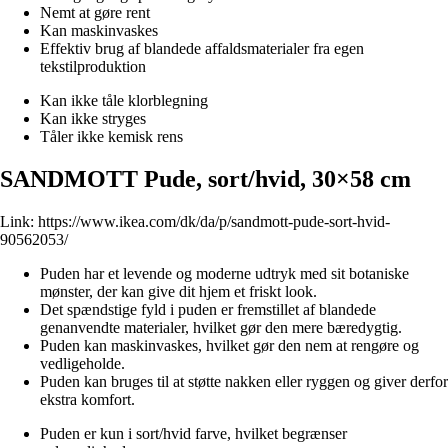
Nemt at gøre rent
Kan maskinvaskes
Effektiv brug af blandede affaldsmaterialer fra egen
tekstilproduktion
Kan ikke tåle klorblegning
Kan ikke stryges
Tåler ikke kemisk rens
SANDMOTT Pude, sort/hvid, 30×58 cm
Link:
https://www.ikea.com/dk/da/p/sandmott-pude-sort-hvid-
90562053/
Puden har et levende og moderne udtryk med sit botaniske
mønster, der kan give dit hjem et friskt look.
Det spændstige fyld i puden er fremstillet af blandede
genanvendte materialer, hvilket gør den mere bæredygtig.
Puden kan maskinvaskes, hvilket gør den nem at rengøre og
vedligeholde.
Puden kan bruges til at støtte nakken eller ryggen og giver derfor
ekstra komfort.
Puden er kun i sort/hvid farve, hvilket begrænser