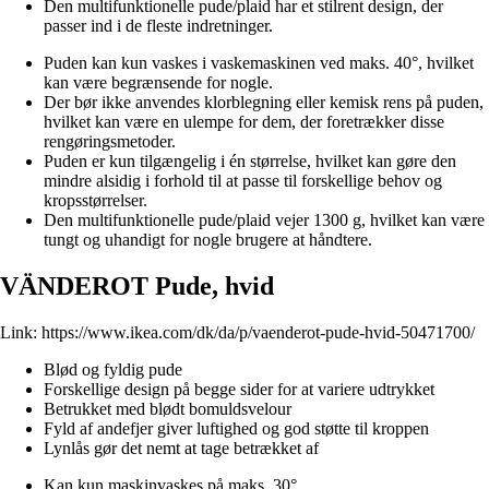
Den multifunktionelle pude/plaid har et stilrent design, der
passer ind i de fleste indretninger.
Puden kan kun vaskes i vaskemaskinen ved maks. 40°, hvilket
kan være begrænsende for nogle.
Der bør ikke anvendes klorblegning eller kemisk rens på puden,
hvilket kan være en ulempe for dem, der foretrækker disse
rengøringsmetoder.
Puden er kun tilgængelig i én størrelse, hvilket kan gøre den
mindre alsidig i forhold til at passe til forskellige behov og
kropsstørrelser.
Den multifunktionelle pude/plaid vejer 1300 g, hvilket kan være
tungt og uhandigt for nogle brugere at håndtere.
VÄNDEROT Pude, hvid
Link:
https://www.ikea.com/dk/da/p/vaenderot-pude-hvid-50471700/
Blød og fyldig pude
Forskellige design på begge sider for at variere udtrykket
Betrukket med blødt bomuldsvelour
Fyld af andefjer giver luftighed og god støtte til kroppen
Lynlås gør det nemt at tage betrækket af
Kan kun maskinvaskes på maks. 30°