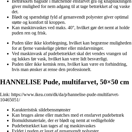
Betrækkets bagside i matchende ensfarvet grå og knaplukningen
giver mulighed for nem adgang til at tage betrækket af og vaske
det.
Blødt og spændstigt fyld af genanvendt polyester giver optimal
støtte og komfort til kroppen.
Kan maskinvaskes ved maks. 40°, hvilket gør det nemt at holde
puden ren og frisk.
Puden tåler ikke klorblegning, hvilket kan begrænse muligheden
for at fjerne vanskelige pletter eller misfarvninger.
Ved maskinvask af pudebetrækket skal det vendes vrangen ud
og lukkes før vask, hvilket kan være lidt besværligt.
Puden tåler ikke kemisk rens, hvilket kan være en forhindring,
hvis man ønsker at rense den professionelt.
HANNELISE Pude, multifarvet, 50×50 cm
Link:
https://www.ikea.com/dk/da/p/hannelise-pude-multifarvet-
10465051/
Karakteristisk sildebensmønster
Kan bruges alene eller matches med et ensfarvet pudebetræk
Bomuldsmateriale, der er blødt og nemt at vedligeholde
Pudebetrækket kan tages af og maskinvaskes
Fyldet i puden er lavet af genanvendt polyester