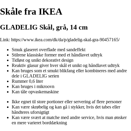
Skåle fra IKEA
GLADELIG Skål, grå, 14 cm
Link:
https://www.ikea.com/dk/da/p/gladelig-skal-gra-90457165/
Smuk glaseret overflade med sandeffekt
Stilrene klassiske former med et håndlavet udtryk
Tidløst og unikt dekorativt design
Reaktiv glasur giver hver skål et unikt og håndlavet udtryk
Kan bruges som et smukt blikfang eller kombineres med andre
dele i GLADELIG serien
Rummer 0,6 liter
Kan bruges i mikroovn
Kan tåle opvaskemaskine
Ikke egnet til store portioner eller servering af flere personer
Kan være skrøbelig og kan gå i stykker, hvis det tabes eller
håndteres uforsigtigt
Kan være svært at matche med andre service, hvis man ønsker
en mere varieret borddækning