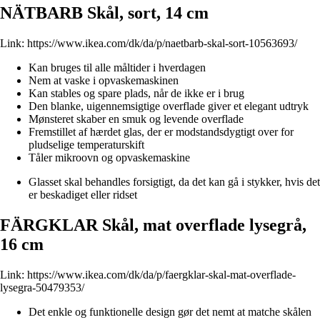
NÄTBARB Skål, sort, 14 cm
Link:
https://www.ikea.com/dk/da/p/naetbarb-skal-sort-10563693/
Kan bruges til alle måltider i hverdagen
Nem at vaske i opvaskemaskinen
Kan stables og spare plads, når de ikke er i brug
Den blanke, uigennemsigtige overflade giver et elegant udtryk
Mønsteret skaber en smuk og levende overflade
Fremstillet af hærdet glas, der er modstandsdygtigt over for
pludselige temperaturskift
Tåler mikroovn og opvaskemaskine
Glasset skal behandles forsigtigt, da det kan gå i stykker, hvis det
er beskadiget eller ridset
FÄRGKLAR Skål, mat overflade lysegrå,
16 cm
Link:
https://www.ikea.com/dk/da/p/faergklar-skal-mat-overflade-
lysegra-50479353/
Det enkle og funktionelle design gør det nemt at matche skålen