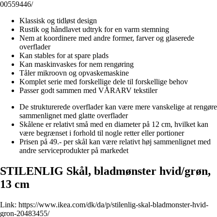
00559446/
Klassisk og tidløst design
Rustik og håndlavet udtryk for en varm stemning
Nem at koordinere med andre former, farver og glaserede
overflader
Kan stables for at spare plads
Kan maskinvaskes for nem rengøring
Tåler mikroovn og opvaskemaskine
Komplet serie med forskellige dele til forskellige behov
Passer godt sammen med VÅRARV tekstiler
De strukturerede overflader kan være mere vanskelige at rengøre
sammenlignet med glatte overflader
Skålene er relativt små med en diameter på 12 cm, hvilket kan
være begrænset i forhold til nogle retter eller portioner
Prisen på 49.- per skål kan være relativt høj sammenlignet med
andre serviceprodukter på markedet
STILENLIG Skål, bladmønster hvid/grøn,
13 cm
Link:
https://www.ikea.com/dk/da/p/stilenlig-skal-bladmonster-hvid-
gron-20483455/