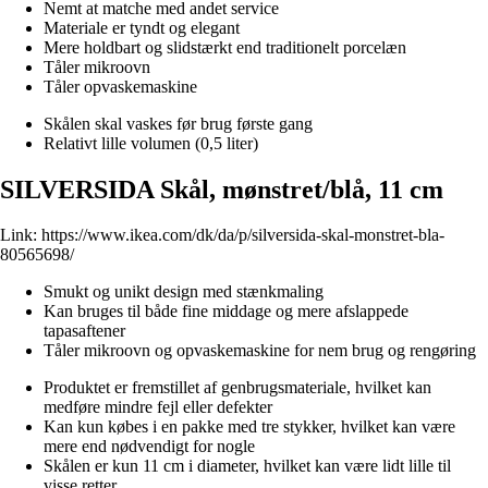
Nemt at matche med andet service
Materiale er tyndt og elegant
Mere holdbart og slidstærkt end traditionelt porcelæn
Tåler mikroovn
Tåler opvaskemaskine
Skålen skal vaskes før brug første gang
Relativt lille volumen (0,5 liter)
SILVERSIDA Skål, mønstret/blå, 11 cm
Link:
https://www.ikea.com/dk/da/p/silversida-skal-monstret-bla-
80565698/
Smukt og unikt design med stænkmaling
Kan bruges til både fine middage og mere afslappede
tapasaftener
Tåler mikroovn og opvaskemaskine for nem brug og rengøring
Produktet er fremstillet af genbrugsmateriale, hvilket kan
medføre mindre fejl eller defekter
Kan kun købes i en pakke med tre stykker, hvilket kan være
mere end nødvendigt for nogle
Skålen er kun 11 cm i diameter, hvilket kan være lidt lille til
visse retter