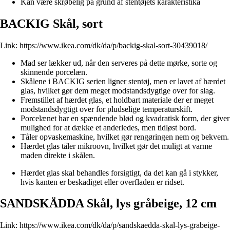
Kan være skrøbelig på grund af stentøjets karakteristika
BACKIG Skål, sort
Link:
https://www.ikea.com/dk/da/p/backig-skal-sort-30439018/
Mad ser lækker ud, når den serveres på dette mørke, sorte og
skinnende porcelæn.
Skålene i BACKIG serien ligner stentøj, men er lavet af hærdet
glas, hvilket gør dem meget modstandsdygtige over for slag.
Fremstillet af hærdet glas, et holdbart materiale der er meget
modstandsdygtigt over for pludselige temperaturskift.
Porcelænet har en spændende blød og kvadratisk form, der giver
mulighed for at dække et anderledes, men tidløst bord.
Tåler opvaskemaskine, hvilket gør rengøringen nem og bekvem.
Hærdet glas tåler mikroovn, hvilket gør det muligt at varme
maden direkte i skålen.
Hærdet glas skal behandles forsigtigt, da det kan gå i stykker,
hvis kanten er beskadiget eller overfladen er ridset.
SANDSKÄDDA Skål, lys gråbeige, 12 cm
Link:
https://www.ikea.com/dk/da/p/sandskaedda-skal-lys-grabeige-