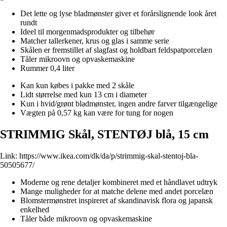
Det lette og lyse bladmønster giver et forårslignende look året
rundt
Ideel til morgenmadsprodukter og tilbehør
Matcher tallerkener, krus og glas i samme serie
Skålen er fremstillet af slagfast og holdbart feldspatporcelæn
Tåler mikroovn og opvaskemaskine
Rummer 0,4 liter
Kan kun købes i pakke med 2 skåle
Lidt størrelse med kun 13 cm i diameter
Kun i hvid/grønt bladmønster, ingen andre farver tilgængelige
Vægten på 0,57 kg kan være for tung for nogen
STRIMMIG Skål, STENTØJ blå, 15 cm
Link:
https://www.ikea.com/dk/da/p/strimmig-skal-stentoj-bla-
50505677/
Moderne og rene detaljer kombineret med et håndlavet udtryk
Mange muligheder for at matche delene med andet porcelæn
Blomstermønstret inspireret af skandinavisk flora og japansk
enkelhed
Tåler både mikroovn og opvaskemaskine