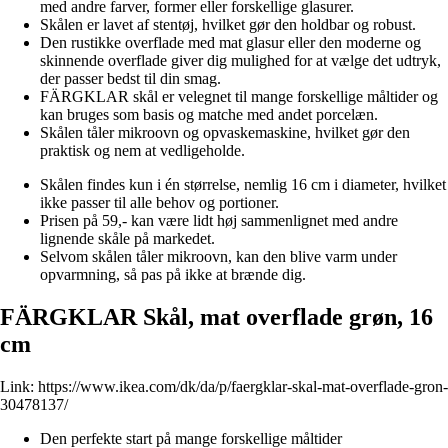
med andre farver, former eller forskellige glasurer.
Skålen er lavet af stentøj, hvilket gør den holdbar og robust.
Den rustikke overflade med mat glasur eller den moderne og
skinnende overflade giver dig mulighed for at vælge det udtryk,
der passer bedst til din smag.
FÄRGKLAR skål er velegnet til mange forskellige måltider og
kan bruges som basis og matche med andet porcelæn.
Skålen tåler mikroovn og opvaskemaskine, hvilket gør den
praktisk og nem at vedligeholde.
Skålen findes kun i én størrelse, nemlig 16 cm i diameter, hvilket
ikke passer til alle behov og portioner.
Prisen på 59,- kan være lidt høj sammenlignet med andre
lignende skåle på markedet.
Selvom skålen tåler mikroovn, kan den blive varm under
opvarmning, så pas på ikke at brænde dig.
FÄRGKLAR Skål, mat overflade grøn, 16
cm
Link:
https://www.ikea.com/dk/da/p/faergklar-skal-mat-overflade-gron-
30478137/
Den perfekte start på mange forskellige måltider