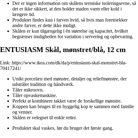
Der er ingen information om skålens termiske isoleringsevne, så
det er ikke sikkert, at den holder maden varm eller kold i
længere tid.
Produktet findes kun i farven hvid, så hvis man foretrækker
andre farver, er dette ikke muligt.
Skålen er kun tilgængelig i én størrelse og kapacitet, hvilket
begrænser muligheden for variation i servering og opbevaring.
ENTUSIASM Skål, mønstret/blå, 12 cm
Link:
https://www.ikea.com/dk/da/p/entusiasm-skal-monstret-bla-
70417241/
Unikt porcelæn med mønstre, detaljer og reliefmønstre, der
udstråler tradition og håndværk.
Tåler mikroovn.
Tåler opvaskemaskine.
Perfekt at kombinere takket være de forskellige mønstre.
Koppen kan bruges til en hyggelig kop te sammen med familie
og venner.
Skålen er velegnet til enkle retter.
Produktet skal vaskes, før du bruger det første gang.