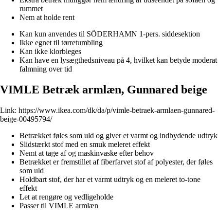
rummet
Nem at holde rent
Kan kun anvendes til SÖDERHAMN 1-pers. siddesektion
Ikke egnet til tørretumbling
Kan ikke klorbleges
Kan have en lysægthedsniveau på 4, hvilket kan betyde moderat
falmning over tid
VIMLE Betræk armlæn, Gunnared beige
Link:
https://www.ikea.com/dk/da/p/vimle-betraek-armlaen-gunnared-
beige-00495794/
Betrækket føles som uld og giver et varmt og indbydende udtryk
Slidstærkt stof med en smuk meleret effekt
Nemt at tage af og maskinvaske efter behov
Betrækket er fremstillet af fiberfarvet stof af polyester, der føles
som uld
Holdbart stof, der har et varmt udtryk og en meleret to-tone
effekt
Let at rengøre og vedligeholde
Passer til VIMLE armlæn