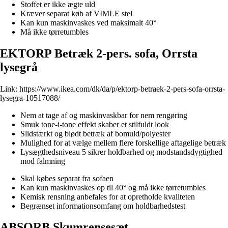
Stoffet er ikke ægte uld
Kræver separat køb af VIMLE stel
Kan kun maskinvaskes ved maksimalt 40°
Må ikke tørretumbles
EKTORP Betræk 2-pers. sofa, Orrsta
lysegrå
Link:
https://www.ikea.com/dk/da/p/ektorp-betraek-2-pers-sofa-orrsta-
lysegra-10517088/
Nem at tage af og maskinvaskbar for nem rengøring
Smuk tone-i-tone effekt skaber et stilfuldt look
Slidstærkt og blødt betræk af bomuld/polyester
Mulighed for at vælge mellem flere forskellige aftagelige betræk
Lysægthedsniveau 5 sikrer holdbarhed og modstandsdygtighed
mod falmning
Skal købes separat fra sofaen
Kan kun maskinvaskes op til 40° og må ikke tørretumbles
Kemisk rensning anbefales for at opretholde kvaliteten
Begrænset informationsomfang om holdbarhedstest
ABSORB Skumrensesæt