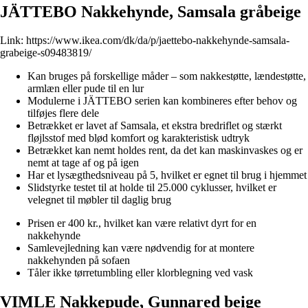
JÄTTEBO Nakkehynde, Samsala gråbeige
Link:
https://www.ikea.com/dk/da/p/jaettebo-nakkehynde-samsala-
grabeige-s09483819/
Kan bruges på forskellige måder – som nakkestøtte, lændestøtte,
armlæn eller pude til en lur
Modulerne i JÄTTEBO serien kan kombineres efter behov og
tilføjes flere dele
Betrækket er lavet af Samsala, et ekstra bredriflet og stærkt
fløjlsstof med blød komfort og karakteristisk udtryk
Betrækket kan nemt holdes rent, da det kan maskinvaskes og er
nemt at tage af og på igen
Har et lysægthedsniveau på 5, hvilket er egnet til brug i hjemmet
Slidstyrke testet til at holde til 25.000 cyklusser, hvilket er
velegnet til møbler til daglig brug
Prisen er 400 kr., hvilket kan være relativt dyrt for en
nakkehynde
Samlevejledning kan være nødvendig for at montere
nakkehynden på sofaen
Tåler ikke tørretumbling eller klorblegning ved vask
VIMLE Nakkepude, Gunnared beige