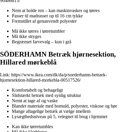
90486813/
Nem at holde ren – kan maskinvaskes og tørres
Passer til madrasser op til 16 cm tykke
Fremstillet af genanvendt polyester
Må ikke tørres i tørretumbler
Må ikke stryges
Begrænset farvevalg – kun i grå
SÖDERHAMN Betræk hjørnesektion,
Hillared mørkeblå
Link:
https://www.ikea.com/dk/da/p/soederhamn-betraek-
hjornesektion-hillared-morkebla-00517526/
Komfortabelt og behageligt
Slidstærkt betræk med synlig struktur
Nemt at tage af og vaske
Blandet materiale med bomuld, polyester, viskose og hør
Mange aftagelige betræk at vælge imellem
Lysægthedsniveau på 5, velegnet til brug i hjemmet
Kan ikke tørretumbles
Må ikke klorbleges