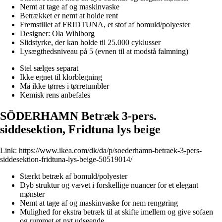
Nemt at tage af og maskinvaske
Betrækket er nemt at holde rent
Fremstillet af FRIDTUNA, et stof af bomuld/polyester
Designer: Ola Wihlborg
Slidstyrke, der kan holde til 25.000 cyklusser
Lysægthedsniveau på 5 (evnen til at modstå falmning)
Stel sælges separat
Ikke egnet til klorblegning
Må ikke tørres i tørretumbler
Kemisk rens anbefales
SÖDERHAMN Betræk 3-pers.
siddesektion, Fridtuna lys beige
Link:
https://www.ikea.com/dk/da/p/soederhamn-betraek-3-pers-
siddesektion-fridtuna-lys-beige-50519014/
Stærkt betræk af bomuld/polyester
Dyb struktur og vævet i forskellige nuancer for et elegant
mønster
Nemt at tage af og maskinvaske for nem rengøring
Mulighed for ekstra betræk til at skifte imellem og give sofaen
og rummet et nyt udseende