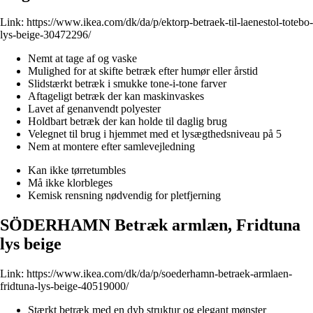
Link:
https://www.ikea.com/dk/da/p/ektorp-betraek-til-laenestol-totebo-
lys-beige-30472296/
Nemt at tage af og vaske
Mulighed for at skifte betræk efter humør eller årstid
Slidstærkt betræk i smukke tone-i-tone farver
Aftageligt betræk der kan maskinvaskes
Lavet af genanvendt polyester
Holdbart betræk der kan holde til daglig brug
Velegnet til brug i hjemmet med et lysægthedsniveau på 5
Nem at montere efter samlevejledning
Kan ikke tørretumbles
Må ikke klorbleges
Kemisk rensning nødvendig for pletfjerning
SÖDERHAMN Betræk armlæn, Fridtuna
lys beige
Link:
https://www.ikea.com/dk/da/p/soederhamn-betraek-armlaen-
fridtuna-lys-beige-40519000/
Stærkt betræk med en dyb struktur og elegant mønster