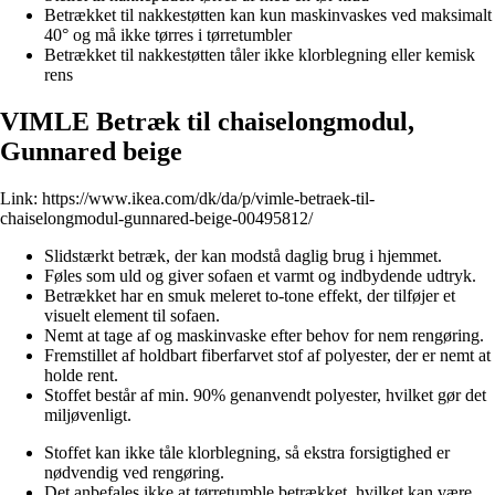
Betrækket til nakkestøtten kan kun maskinvaskes ved maksimalt
40° og må ikke tørres i tørretumbler
Betrækket til nakkestøtten tåler ikke klorblegning eller kemisk
rens
VIMLE Betræk til chaiselongmodul,
Gunnared beige
Link:
https://www.ikea.com/dk/da/p/vimle-betraek-til-
chaiselongmodul-gunnared-beige-00495812/
Slidstærkt betræk, der kan modstå daglig brug i hjemmet.
Føles som uld og giver sofaen et varmt og indbydende udtryk.
Betrækket har en smuk meleret to-tone effekt, der tilføjer et
visuelt element til sofaen.
Nemt at tage af og maskinvaske efter behov for nem rengøring.
Fremstillet af holdbart fiberfarvet stof af polyester, der er nemt at
holde rent.
Stoffet består af min. 90% genanvendt polyester, hvilket gør det
miljøvenligt.
Stoffet kan ikke tåle klorblegning, så ekstra forsigtighed er
nødvendig ved rengøring.
Det anbefales ikke at tørretumble betrækket, hvilket kan være