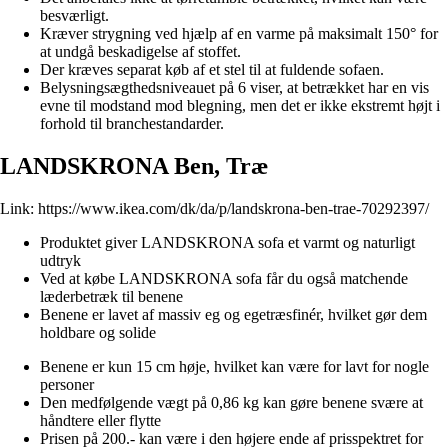
besværligt.
Kræver strygning ved hjælp af en varme på maksimalt 150° for
at undgå beskadigelse af stoffet.
Der kræves separat køb af et stel til at fuldende sofaen.
Belysningsægthedsniveauet på 6 viser, at betrækket har en vis
evne til modstand mod blegning, men det er ikke ekstremt højt i
forhold til branchestandarder.
LANDSKRONA Ben, Træ
Link:
https://www.ikea.com/dk/da/p/landskrona-ben-trae-70292397/
Produktet giver LANDSKRONA sofa et varmt og naturligt
udtryk
Ved at købe LANDSKRONA sofa får du også matchende
læderbetræk til benene
Benene er lavet af massiv eg og egetræsfinér, hvilket gør dem
holdbare og solide
Benene er kun 15 cm høje, hvilket kan være for lavt for nogle
personer
Den medfølgende vægt på 0,86 kg kan gøre benene svære at
håndtere eller flytte
Prisen på 200.- kan være i den højere ende af prisspektret for