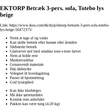
EKTORP Betræk 3-pers. sofa, Totebo lys
beige
Link:
https://www.ikea.com/dk/da/p/ektorp-betraek-3-pers-sofa-totebo-
lys-beige-50472375/
Nemt at tage af og vaske
Kan skifte betræk efter humør eller årstiden
Slidstærkt betræk
Glatvævet stof med smukke tone-i-tone farver
Nem at holde rent
Maskinvaskbar
Genanvendt materiale
Høj slidstyrke
Velegnet til hverdagsbrug
Passer til hjemmebrug
God lysægthed
Kan ikke klorbleges
Må ikke tørretumbles
Kemisk rens anbefalet
Pakken kan være tung (4.20 kg)