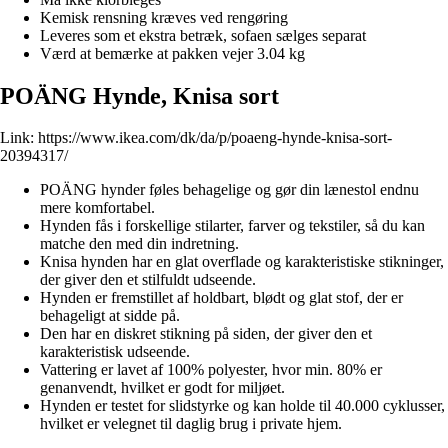
Kemisk rensning kræves ved rengøring
Leveres som et ekstra betræk, sofaen sælges separat
Værd at bemærke at pakken vejer 3.04 kg
POÄNG Hynde, Knisa sort
Link:
https://www.ikea.com/dk/da/p/poaeng-hynde-knisa-sort-
20394317/
POÄNG hynder føles behagelige og gør din lænestol endnu
mere komfortabel.
Hynden fås i forskellige stilarter, farver og tekstiler, så du kan
matche den med din indretning.
Knisa hynden har en glat overflade og karakteristiske stikninger,
der giver den et stilfuldt udseende.
Hynden er fremstillet af holdbart, blødt og glat stof, der er
behageligt at sidde på.
Den har en diskret stikning på siden, der giver den et
karakteristisk udseende.
Vattering er lavet af 100% polyester, hvor min. 80% er
genanvendt, hvilket er godt for miljøet.
Hynden er testet for slidstyrke og kan holde til 40.000 cyklusser,
hvilket er velegnet til daglig brug i private hjem.