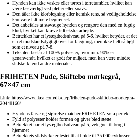
Hynden kan ikke vaskes eller tørres i tørretumbler, hvilket kan
være besværligt ved pletter eller snavs.
Den tåler ikke klorblegning eller kemisk rens, så vedligeholdelse
kan være lidt mere begrænset.
Det anbefales at støvsuge hynden og rengøre den med en fugtig
klud, hvilket kan kræve lidt ekstra arbejde.
Betrækket har et lysægthedsniveau på 5-6, hvilket betyder, at det
er ret modstandsdygtigt over for blegning, men ikke helt så højt
som et niveau på 7-8.
Tekstilen består af 100% polyester, hvor min. 90% er
genanvendt, hvilket er godt for miljøet, men kan være mindre
slidstærkt end andre materialer.
FRIHETEN Pude, Skiftebo mørkegrå,
67×47 cm
Link:
https://www.ikea.com/dk/da/p/friheten-pude-skiftebo-morkegra-
20448160/
Hyndens farve og størrelse matcher FRIHETEN sofa perfekt
Fyld af polyester holder formen og giver blød støtte
Betrækket har et lysægthedsniveau på 5, velegnet til brug i
hjemmet
Betrækkets slidstyrke er testet til at holde til 35.000 cyklusser,