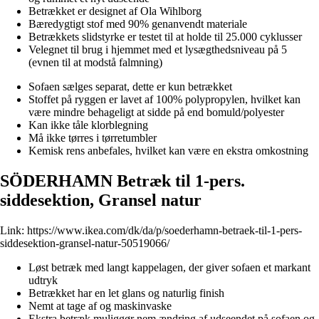
Betrækket er designet af Ola Wihlborg
Bæredygtigt stof med 90% genanvendt materiale
Betrækkets slidstyrke er testet til at holde til 25.000 cyklusser
Velegnet til brug i hjemmet med et lysægthedsniveau på 5
(evnen til at modstå falmning)
Sofaen sælges separat, dette er kun betrækket
Stoffet på ryggen er lavet af 100% polypropylen, hvilket kan
være mindre behageligt at sidde på end bomuld/polyester
Kan ikke tåle klorblegning
Må ikke tørres i tørretumbler
Kemisk rens anbefales, hvilket kan være en ekstra omkostning
SÖDERHAMN Betræk til 1-pers.
siddesektion, Gransel natur
Link:
https://www.ikea.com/dk/da/p/soederhamn-betraek-til-1-pers-
siddesektion-gransel-natur-50519066/
Løst betræk med langt kappelagen, der giver sofaen et markant
udtryk
Betrækket har en let glans og naturlig finish
Nemt at tage af og maskinvaske
Ekstra betræk muliggør nem ændring af udseendet på sofaen og