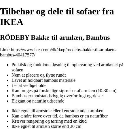
Tilbehør og dele til sofaer fra
IKEA
RÖDEBY Bakke til armlæn, Bambus
Link:
https://www.ikea.com/dk/da/p/roedeby-bakke-til-armlaen-
bambus-40417577/
Praktisk og funktionel løsning til opbevaring ved armlænet på
sofaen
Nem at placere og flytte rundt
Lavet af holdbart bambus materiale
Let at vedligeholde
Kan bruges på forskellige størrelser af armlæn (10-30 cm)
Bambus er modstandsdygtig overfor fugt og ridser
Elegant og naturlig udseende
Ikke egnet til armstole eller lænestole uden armlæn
Kan ændre farve over tid, da bambus er en naturfiber
Kræver rengøring og tørring med en klud
Ikke egnet til armlæn større end 30 cm