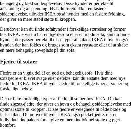
behagelig og blød siddeoplevelse. Disse hynder er perfekte til
afslapning og afspænding. Hvis du foretrækker en fastere
siddeoplevelse, tilbyder IKEA også hynder med en fastere fyldning,
der giver en mere stabil støtte til kroppen.
Derudover kan du finde sofahynder i forskellige størrelser og former
hos IKEA. Hvis du har en hjørnesofa eller en modulsofa, kan du finde
hynder, der passer perfekt til disse typer af sofaer. IKEA tilbyder også
hynder, der kan foldes og bruges som ekstra rygstøtte eller til at skabe
en mere behagelig soveplads på din sofa.
Fjedre til sofaer
Fjedre er en vigtig del af en god og behagelig sofa. Hvis dine
sofafjedre er blevet svage eller defekte, kan du erstatte dem med nye
fjedre fra IKEA. IKEA tilbyder fjedre til forskellige typer af sofaer og
forskellige behov.
Der er flere forskellige typer af fjedre til sofaer hos IKEA. Du kan
finde zigzag-fjedre, der giver en jævn og behagelig siddeoplevelse med
optimal støtte til kroppen. Disse fjedre er velegnede til både bløde og
faste sofaer. Derudover tilbyder IKEA også pocketfjedre, der er
individuelt indpakket for at give en mere individuel støtte og øget
komfort.