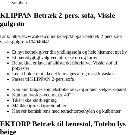
sofaben
KLIPPAN Betræk 2-pers. sofa, Vissle
gulgrøn
Link:
https://www.ikea.com/dk/da/p/klippan-betraek-2-pers-sofa-
vissle-gulgron-10494044/
Et nyt betræk giver din yndlingssofa og hele hjemmet nyt liv
Et bæredygtigt valg ved at friske op og forny
Betrækket er lavet af slidstærkt fiberfarvet Vissle stof af
polyester
Let at holde rent, da det kan tages af og maskinvaskes
Passer til KLIPPAN 2-pers. sofa
Kan kun bruges som ekstrabetræk, og sofaen sælges separat
Kan kun vaskes ved maks. 40°
Tåler ikke klorblegning
Må ikke tørres i tørretumbler
Kræver kemisk rens med tetrachloroethylen og kulbrinter
EKTORP Betræk til lænestol, Totebo lys
beige