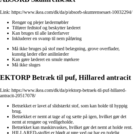
Link:
https://www.ikea.com/dk/da/p/absorb-skumrensesaet-10032294/
Rengør og plejer lædermøbler
Tilfører fedtstof og beskytter læderet
Kan bruges til alle læderfarver
Inkluderer en svamp til nem påføring
Må ikke bruges på stof med belægning, grove overflader,
kunstig læder eller anilinlæder
Kan gøre læderet en smule mørkere
Må ikke sluges
EKTORP Betræk til puf, Hillared antracit
Link:
https://www.ikea.com/dk/da/p/ektorp-betraek-til-puf-hillared-
antracit-20517078/
Betrækket er lavet af slidstærkt stof, som kan holde til hyppig
brug.
Betrækket er nemt at tage af og sætte på igen, hvilket gør det
nemt at rengøre og vedligeholde.
Betrækket kan maskinvaskes, hvilket gør det nemt at holde rent.
HILLARED-stoffet er blødt at røre ved og har en tydelig