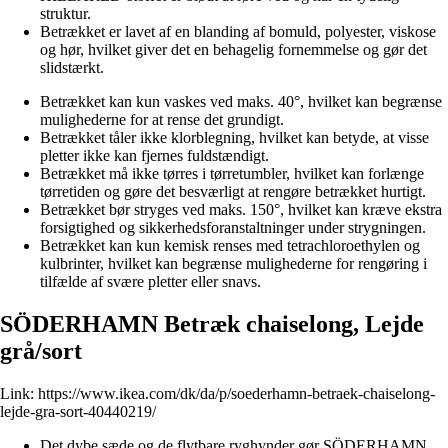
struktur.
Betrækket er lavet af en blanding af bomuld, polyester, viskose
og hør, hvilket giver det en behagelig fornemmelse og gør det
slidstærkt.
Betrækket kan kun vaskes ved maks. 40°, hvilket kan begrænse
mulighederne for at rense det grundigt.
Betrækket tåler ikke klorblegning, hvilket kan betyde, at visse
pletter ikke kan fjernes fuldstændigt.
Betrækket må ikke tørres i tørretumbler, hvilket kan forlænge
tørretiden og gøre det besværligt at rengøre betrækket hurtigt.
Betrækket bør stryges ved maks. 150°, hvilket kan kræve ekstra
forsigtighed og sikkerhedsforanstaltninger under strygningen.
Betrækket kan kun kemisk renses med tetrachloroethylen og
kulbrinter, hvilket kan begrænse mulighederne for rengøring i
tilfælde af svære pletter eller snavs.
SÖDERHAMN Betræk chaiselong, Lejde
grå/sort
Link:
https://www.ikea.com/dk/da/p/soederhamn-betraek-chaiselong-
lejde-gra-sort-40440219/
Det dybe sæde og de flytbare ryghynder gør SÖDERHAMN