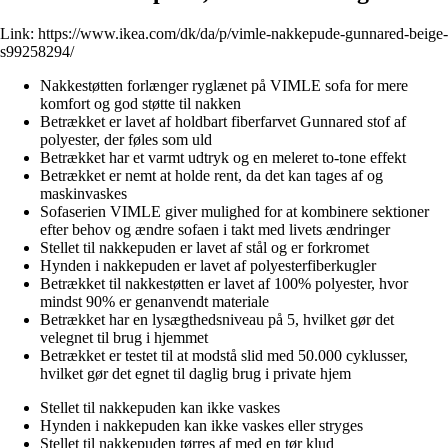
Link:
https://www.ikea.com/dk/da/p/vimle-nakkepude-gunnared-beige-
s99258294/
Nakkestøtten forlænger ryglænet på VIMLE sofa for mere
komfort og god støtte til nakken
Betrækket er lavet af holdbart fiberfarvet Gunnared stof af
polyester, der føles som uld
Betrækket har et varmt udtryk og en meleret to-tone effekt
Betrækket er nemt at holde rent, da det kan tages af og
maskinvaskes
Sofaserien VIMLE giver mulighed for at kombinere sektioner
efter behov og ændre sofaen i takt med livets ændringer
Stellet til nakkepuden er lavet af stål og er forkromet
Hynden i nakkepuden er lavet af polyesterfiberkugler
Betrækket til nakkestøtten er lavet af 100% polyester, hvor
mindst 90% er genanvendt materiale
Betrækket har en lysægthedsniveau på 5, hvilket gør det
velegnet til brug i hjemmet
Betrækket er testet til at modstå slid med 50.000 cyklusser,
hvilket gør det egnet til daglig brug i private hjem
Stellet til nakkepuden kan ikke vaskes
Hynden i nakkepuden kan ikke vaskes eller stryges
Stellet til nakkepuden tørres af med en tør klud