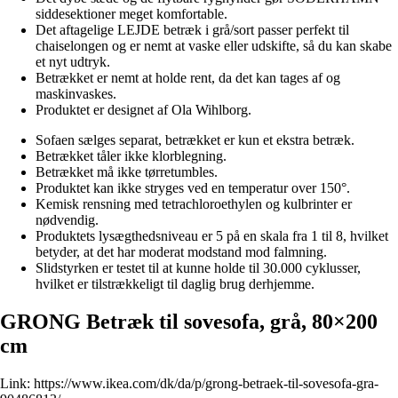
siddesektioner meget komfortable.
Det aftagelige LEJDE betræk i grå/sort passer perfekt til
chaiselongen og er nemt at vaske eller udskifte, så du kan skabe
et nyt udtryk.
Betrækket er nemt at holde rent, da det kan tages af og
maskinvaskes.
Produktet er designet af Ola Wihlborg.
Sofaen sælges separat, betrækket er kun et ekstra betræk.
Betrækket tåler ikke klorblegning.
Betrækket må ikke tørretumbles.
Produktet kan ikke stryges ved en temperatur over 150°.
Kemisk rensning med tetrachloroethylen og kulbrinter er
nødvendig.
Produktets lysægthedsniveau er 5 på en skala fra 1 til 8, hvilket
betyder, at det har moderat modstand mod falmning.
Slidstyrken er testet til at kunne holde til 30.000 cyklusser,
hvilket er tilstrækkeligt til daglig brug derhjemme.
GRONG Betræk til sovesofa, grå, 80×200
cm
Link:
https://www.ikea.com/dk/da/p/grong-betraek-til-sovesofa-gra-