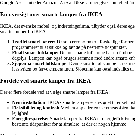
Google Assistant eller Amazon Alexa. Disse lamper giver mulighed for at 
En oversigt over smarte lamper fra IKEA
IKEA, det svenske møbel- og indretningsfirma, tilbyder også deres ege
smarte lamper fra IKEA:
Tradfri smart pærer:
Disse pærer kommer i forskellige former o
programmeret til at slukke og tænde på bestemte tidspunkter.
Floalt smart loftlampe:
Denne smarte loftlampe har en flad og m
dagslys. Lampen kan også bruges sammen med andre smarte enheder
Sjöpenna smart loftslampe:
Denne smarte loftslampe har et mer
lysstyrken og farvetemperaturen. Sjöpenna kan også indstilles ti
Fordele ved smarte lamper fra IKEA
Der er flere fordele ved at vælge smarte lamper fra IKEA:
Nem installation:
IKEAs smarte lamper er designet til enkel insta
Fleksibilitet og kontrol:
Med en app eller en stemmeassistent kan
lejlighed.
Energibesparelse:
Smarte lamper fra IKEA er energieffektive og k
bestemte tidspunkter for at simulere, at der er nogen hjemme.