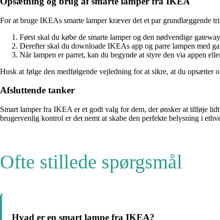
Opsætning og brug af smarte lamper fra IKEA
For at bruge IKEAs smarte lamper kræver det et par grundlæggende tri
Først skal du købe de smarte lamper og den nødvendige gatewa
Derefter skal du downloade IKEAs app og parre lampen med g
Når lampen er parret, kan du begynde at styre den via appen elle
Husk at følge den medfølgende vejledning for at sikre, at du opsætter 
Afsluttende tanker
Smart lamper fra IKEA er et godt valg for dem, der ønsker at tilføje lid
brugervenlig kontrol er det nemt at skabe den perfekte belysning i et
Ofte stillede spørgsmål
Hvad er en smart lampe fra IKEA?