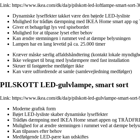
Link:
https://www.ikea.com/dk/da/p/pilskott-led-loftlampe-smart-sort-
Dynamiske lyseffekter takket være den bøjede LED-lysliste
Mulighed for trådløs dæmpning med IKEA Home smart app og
Giver et behageligt lys ved spisebordet
Mulighed for at tilpasse lyset efter behov
Kan ændre stemningen i rummet ved at dæmpe belysningen
Lampen har en lang levetid på ca. 25.000 timer
Kræver måske særlig affaldshåndtering (kontakt lokale myndighe
Ikke velegnet til brug med lysdæmpere med fast installation
Skruer til fastgørelse medfølger ikke
Kan være udfordrende at samle (samlevejledning medfølger)
PILSKOTT LED-gulvlampe, smart sort
Link:
https://www.ikea.com/dk/da/p/pilskott-led-gulvlampe-smart-sort
Moderne grafisk form
Bøjet LED-lysliste skaber dynamiske lyseffekter
Trådløs dæmpning med IKEA Home smart appen og TRÅDFRI f
Mulighed for at ændre stemningen i rummet ved at dæmpe bely
Kan tilpasses efter behov
Medfølgende LED-pære kan udskiftes