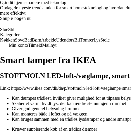
Gør dit hjem smartere med teknologi
Opdag de nyeste trends inden for smart home-teknologi og hvordan du ka
mere effektivt.
Snup e-bogen nu
StueStil
Kategorier
Køkken
Sove
Bad
Børn
Arbejde
Udendørs
Bil
Tømrer
Lys
Stole
Min konto
Tilmeld
Mailnyt
Smart lamper fra IKEA
STOFTMOLN LED-loft-/væglampe, smart tr
Link:
https://www.ikea.com/dk/da/p/stoftmoln-led-loft-vaeglampe-sma
Kan dæmpes trådløst, hvilket giver mulighed for at tilpasse bely
Skaber et varmt hvidt lys, der kan ændre stemningen i rummet
Giver god generel belysning i rummet
Kan monteres både i loftet og på væggen
Kan bruges sammen med en trådløs lysdæmper og andre smartprodu
Kræver supplerende køb af en trådløs dæmper