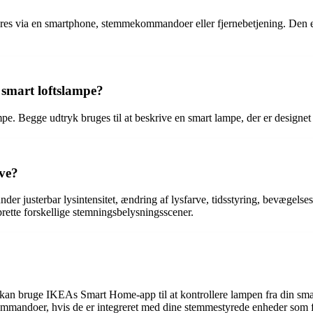
res via en smartphone, stemmekommandoer eller fjernebetjening. Den er u
 smart loftslampe?
. Begge udtryk bruges til at beskrive en smart lampe, der er designet til
ve?
der justerbar lysintensitet, ændring af lysfarve, tidsstyring, bevægelse
ette forskellige stemningsbelysningsscener.
 kan bruge IKEAs Smart Home-app til at kontrollere lampen fra din sma
mekommandoer, hvis de er integreret med dine stemmestyrede enheder so