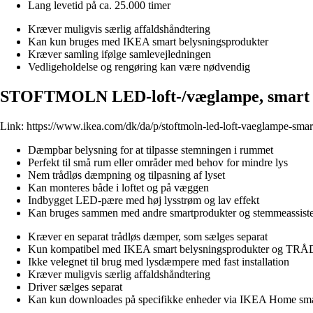
Lang levetid på ca. 25.000 timer
Kræver muligvis særlig affaldshåndtering
Kan kun bruges med IKEA smart belysningsprodukter
Kræver samling ifølge samlevejledningen
Vedligeholdelse og rengøring kan være nødvendig
STOFTMOLN LED-loft-/væglampe, smart tr
Link:
https://www.ikea.com/dk/da/p/stoftmoln-led-loft-vaeglampe-sma
Dæmpbar belysning for at tilpasse stemningen i rummet
Perfekt til små rum eller områder med behov for mindre lys
Nem trådløs dæmpning og tilpasning af lyset
Kan monteres både i loftet og på væggen
Indbygget LED-pære med høj lysstrøm og lav effekt
Kan bruges sammen med andre smartprodukter og stemmeassiste
Kræver en separat trådløs dæmper, som sælges separat
Kun kompatibel med IKEA smart belysningsprodukter og TR
Ikke velegnet til brug med lysdæmpere med fast installation
Kræver muligvis særlig affaldshåndtering
Driver sælges separat
Kan kun downloades på specifikke enheder via IKEA Home sma