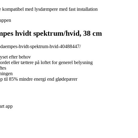
 kompatibel med lysdæmpere med fast installation
 appen
es hvidt spektrum/hvid, 38 cm
n-daempes-hvidt-spektrum-hvid-40488447/
yset efter behov
rdet eller tættere på loftet for generel belysning
tes
sningen
op til 85% mindre energi end glødepærer
rt app