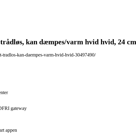
ådløs, kan dæmpes/varm hvid hvid, 24 c
rt-tradlos-kan-daempes-varm-hvid-hvid-30497490/
nter
ÅDFRI gateway
rt appen