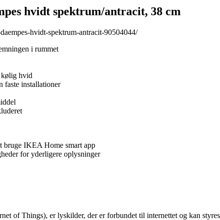
es hvidt spektrum/antracit, 38 cm
-daempes-hvidt-spektrum-antracit-90504044/
stemningen i rummet
 kølig hvid
aste installationer
iddel
kluderet
at bruge IKEA Home smart app
heder for yderligere oplysninger
net of Things), er lyskilder, der er forbundet til internettet og kan sty