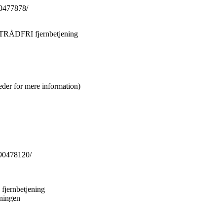
30477878/
 TRÅDFRI fjernbetjening
der for mere information)
-90478120/
jernbetjening
sningen