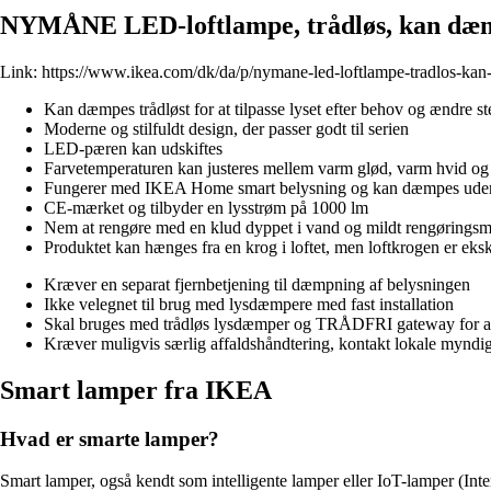
NYMÅNE LED-loftlampe, trådløs, kan dæmp
Link:
https://www.ikea.com/dk/da/p/nymane-led-loftlampe-tradlos-kan
Kan dæmpes trådløst for at tilpasse lyset efter behov og ændre 
Moderne og stilfuldt design, der passer godt til serien
LED-pæren kan udskiftes
Farvetemperaturen kan justeres mellem varm glød, varm hvid og
Fungerer med IKEA Home smart belysning og kan dæmpes uden f
CE-mærket og tilbyder en lysstrøm på 1000 lm
Nem at rengøre med en klud dyppet i vand og mildt rengøringsm
Produktet kan hænges fra en krog i loftet, men loftkrogen er eks
Kræver en separat fjernbetjening til dæmpning af belysningen
Ikke velegnet til brug med lysdæmpere med fast installation
Skal bruges med trådløs lysdæmper og TRÅDFRI gateway for 
Kræver muligvis særlig affaldshåndtering, kontakt lokale myndig
Smart lamper fra IKEA
Hvad er smarte lamper?
Smart lamper, også kendt som intelligente lamper eller IoT-lamper (Inter