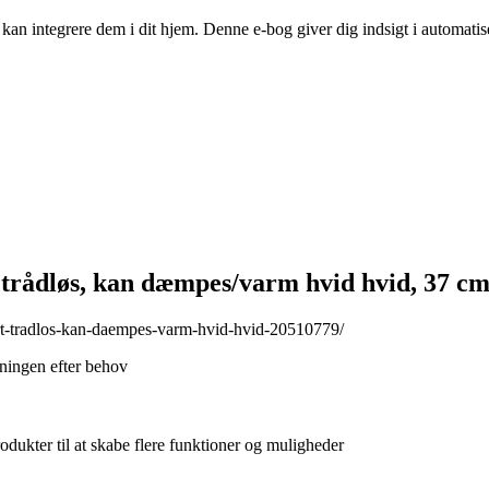
n integrere dem i dit hjem. Denne e-bog giver dig indsigt i automatise
ådløs, kan dæmpes/varm hvid hvid, 37 c
rt-tradlos-kan-daempes-varm-hvid-hvid-20510779/
sningen efter behov
kter til at skabe flere funktioner og muligheder