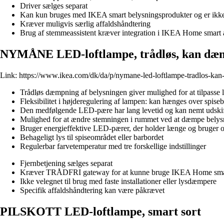
Driver sælges separat
Kan kun bruges med IKEA smart belysningsprodukter og er ikke
Kræver muligvis særlig affaldshåndtering
Brug af stemmeassistent kræver integration i IKEA Home smart
NYMÅNE LED-loftlampe, trådløs, kan dæmp
Link:
https://www.ikea.com/dk/da/p/nymane-led-loftlampe-tradlos-ka
Trådløs dæmpning af belysningen giver mulighed for at tilpasse l
Fleksibilitet i højderegulering af lampen: kan hænges over spisebo
Den medfølgende LED-pære har lang levetid og kan nemt udskif
Mulighed for at ændre stemningen i rummet ved at dæmpe bely
Bruger energieffektive LED-pærer, der holder længe og bruger 
Behageligt lys til spiseområdet eller barbordet
Regulerbar farvetemperatur med tre forskellige indstillinger
Fjernbetjening sælges separat
Kræver TRÅDFRI gateway for at kunne bruge IKEA Home sma
Ikke velegnet til brug med faste installationer eller lysdæmpere
Specifik affaldshåndtering kan være påkrævet
PILSKOTT LED-loftlampe, smart sort