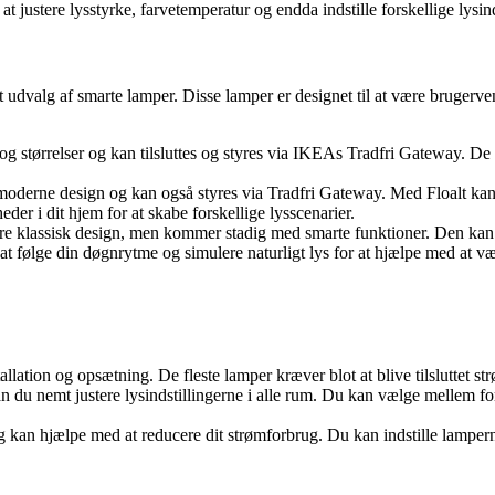
justere lysstyrke, farvetemperatur og endda indstille forskellige lysind
t udvalg af smarte lamper. Disse lamper er designet til at være bruger
g størrelser og kan tilsluttes og styres via IKEAs Tradfri Gateway. De
oderne design og kan også styres via Tradfri Gateway. Med Floalt kan d
 i dit hjem for at skabe forskellige lysscenarier.
e klassisk design, men kommer stadig med smarte funktioner. Den kan o
l at følge din døgnrytme og simulere naturligt lys for at hjælpe med at
llation og opsætning. De fleste lamper kræver blot at blive tilsluttet 
 du nemt justere lysindstillingerne i alle rum. Du kan vælge mellem for
an hjælpe med at reducere dit strømforbrug. Du kan indstille lamperne ti