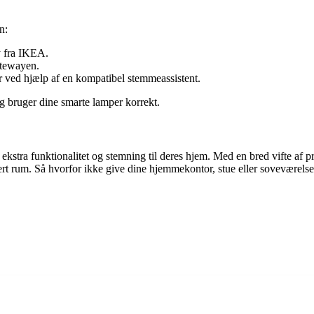
n:
y fra IKEA.
atewayen.
r ved hjælp af en kompatibel stemmeassistent.
og bruger dine smarte lamper korrekt.
t ekstra funktionalitet og stemning til deres hjem. Med en bred vifte af
hvert rum. Så hvorfor ikke give dine hjemmekontor, stue eller sovevære