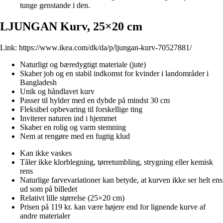
tunge genstande i den.
LJUNGAN Kurv, 25×20 cm
Link:
https://www.ikea.com/dk/da/p/ljungan-kurv-70527881/
Naturligt og bæredygtigt materiale (jute)
Skaber job og en stabil indkomst for kvinder i landområder i
Bangladesh
Unik og håndlavet kurv
Passer til hylder med en dybde på mindst 30 cm
Fleksibel opbevaring til forskellige ting
Inviterer naturen ind i hjemmet
Skaber en rolig og varm stemning
Nem at rengøre med en fugtig klud
Kan ikke vaskes
Tåler ikke klorblegning, tørretumbling, strygning eller kemisk
rens
Naturlige farvevariationer kan betyde, at kurven ikke ser helt ens
ud som på billedet
Relativt lille størrelse (25×20 cm)
Prisen på 119 kr. kan være højere end for lignende kurve af
andre materialer