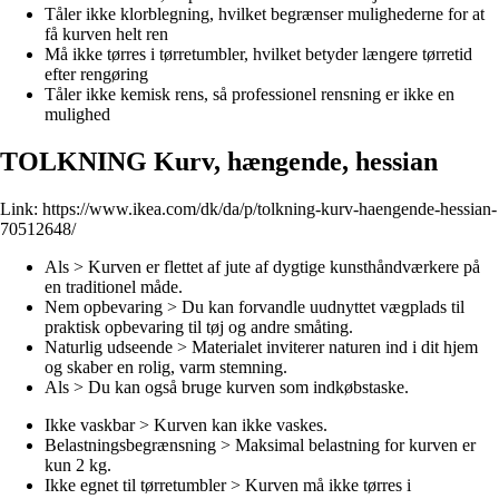
Tåler ikke klorblegning, hvilket begrænser mulighederne for at
få kurven helt ren
Må ikke tørres i tørretumbler, hvilket betyder længere tørretid
efter rengøring
Tåler ikke kemisk rens, så professionel rensning er ikke en
mulighed
TOLKNING Kurv, hængende, hessian
Link:
https://www.ikea.com/dk/da/p/tolkning-kurv-haengende-hessian-
70512648/
Als > Kurven er flettet af jute af dygtige kunsthåndværkere på
en traditionel måde.
Nem opbevaring > Du kan forvandle uudnyttet vægplads til
praktisk opbevaring til tøj og andre småting.
Naturlig udseende > Materialet inviterer naturen ind i dit hjem
og skaber en rolig, varm stemning.
Als > Du kan også bruge kurven som indkøbstaske.
Ikke vaskbar > Kurven kan ikke vaskes.
Belastningsbegrænsning > Maksimal belastning for kurven er
kun 2 kg.
Ikke egnet til tørretumbler > Kurven må ikke tørres i