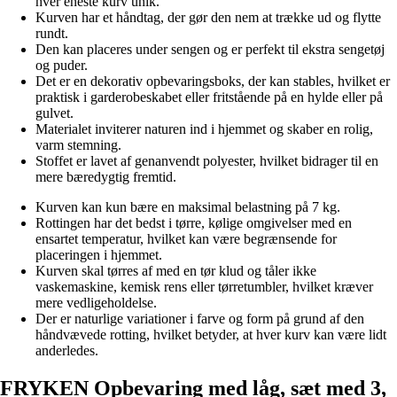
hver eneste kurv unik.
Kurven har et håndtag, der gør den nem at trække ud og flytte
rundt.
Den kan placeres under sengen og er perfekt til ekstra sengetøj
og puder.
Det er en dekorativ opbevaringsboks, der kan stables, hvilket er
praktisk i garderobeskabet eller fritstående på en hylde eller på
gulvet.
Materialet inviterer naturen ind i hjemmet og skaber en rolig,
varm stemning.
Stoffet er lavet af genanvendt polyester, hvilket bidrager til en
mere bæredygtig fremtid.
Kurven kan kun bære en maksimal belastning på 7 kg.
Rottingen har det bedst i tørre, kølige omgivelser med en
ensartet temperatur, hvilket kan være begrænsende for
placeringen i hjemmet.
Kurven skal tørres af med en tør klud og tåler ikke
vaskemaskine, kemisk rens eller tørretumbler, hvilket kræver
mere vedligeholdelse.
Der er naturlige variationer i farve og form på grund af den
håndvævede rotting, hvilket betyder, at hver kurv kan være lidt
anderledes.
FRYKEN Opbevaring med låg, sæt med 3,