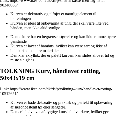
Link:
https://www.ikea.com/dk/da/p/smarra-kasse-med-lag-natur-
90348063/
Kurven er dekorativ og tilføjer et naturligt element til
indretningen
Kurven er ideel til opbevaring af ting, der skal være lige ved
hånden, men ikke altid synlige
Denne kurv har en begrænset størrelse og kan ikke rumme større
genstande
Kurven er lavet af bambus, hvilket kan være sart og ikke så
holdbart som andre materialer
Den klar akryllak, der er påført kurven, kan slides af over tid og
miste sin glans
TOLKNING Kurv, håndlavet rotting,
50x43x19 cm
Link:
https://www.ikea.com/dk/da/p/tolkning-kurv-handlavet-rotting-
10512651/
Kurven er både dekorativ og praktisk og perfekt til opbevaring
af sæsonbestemt tøj eller sengetøj.
Den er håndvævet af dygtige kunsthåndværkere, hvilket gør