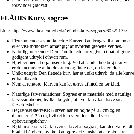
forsvinder gradvist
FLÅDIS Kurv, søgræs
Link:
https://www.ikea.com/dk/da/p/fladis-kurv-sograes-60322173/
Flere anvendelsesmuligheder: Kurven kan bruges til at gemme
eller vise indholdet, afhængigt af hvordan grebene vendes.
Naturligt udseende: Den håndflettede kurv giver et naturligt og
gedigent udtryk i ethvert rum.
Hjælper med at organisere ting: Ved at samle dine ting i kurven
er det nemmere at holde orden og finde det, du leder efter.
Unikt udtryk: Den flettede kurv har et unikt udtryk, da alle kurve
er håndlavede.
Nem at rengøre: Kurven kan let tørres af med en tør klud.
Naturlige farvevariationer: Søgræs er et materiale med naturlige
farvevariationer, hvilket betyder, at hver kurv kan have små
farveforskelle.
Begrænset størrelse: Kurven har en højde på 32 cm og en
diameter på 25 cm, hvilket kan være for lille til visse
opbevaringsbehov.
Blødt materiale: Da kurven er lavet af søgræs, kan den være lidt
blød at håndtere, hvilket kan gøre det vanskeligt at opbevare