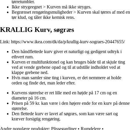
tørretumbler.
Ikke strygeegnet > Kurven må ikke stryges.
Begrænset rengøringsmuligheder > Kurven skal tørres af med en
tør klud, og tåler ikke kemisk rens.
KRALLIG Kurv, søgræs
Link:
https://www.ikea.com/dk/da/p/krallig-kurv-sograes-20447655/
Den håndflettede kurv giver et naturligt og gedigent udtryk i
ethvert rum.
Kurven er multifunktionel og kan bruges både til at skjule ting
ved at vende grebene opad og til at udstille indholdet ved at
klappe grebene ned.
Hvis man samler sine ting i kurven, er det nemmere at holde
orden og finde det, man leder efter.
Kurvens størrelse er ret lille med en højde på 17 cm og en
diameter på 16 cm.
Prisen på 59 kr. kan være i den højere ende for en kurv på denne
størrelse.
Den flettede kurv er lavet af søgræs, som kan være sart og
kræver forsigtig rengøring.
Andre populære produkter:
Plissegardiner
•
Rumdelere
•