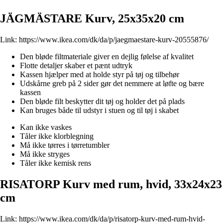
JÄGMÄSTARE Kurv, 25x35x20 cm
Link:
https://www.ikea.com/dk/da/p/jaegmaestare-kurv-20555876/
Den bløde filtmateriale giver en dejlig følelse af kvalitet
Flotte detaljer skaber et pænt udtryk
Kassen hjælper med at holde styr på tøj og tilbehør
Udskårne greb på 2 sider gør det nemmere at løfte og bære
kassen
Den bløde filt beskytter dit tøj og holder det på plads
Kan bruges både til udstyr i stuen og til tøj i skabet
Kan ikke vaskes
Tåler ikke klorblegning
Må ikke tørres i tørretumbler
Må ikke stryges
Tåler ikke kemisk rens
RISATORP Kurv med rum, hvid, 33x24x23
cm
Link:
https://www.ikea.com/dk/da/p/risatorp-kurv-med-rum-hvid-