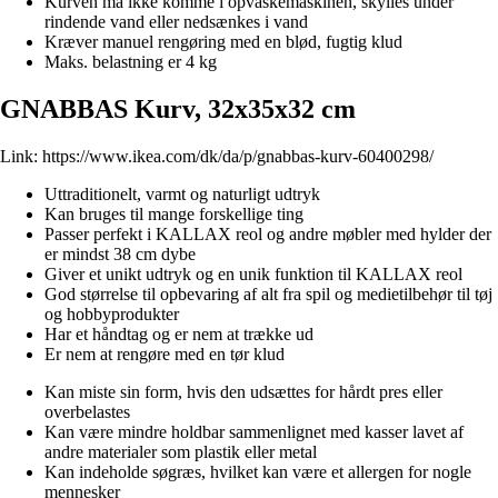
Kurven må ikke komme i opvaskemaskinen, skylles under
rindende vand eller nedsænkes i vand
Kræver manuel rengøring med en blød, fugtig klud
Maks. belastning er 4 kg
GNABBAS Kurv, 32x35x32 cm
Link:
https://www.ikea.com/dk/da/p/gnabbas-kurv-60400298/
Uttraditionelt, varmt og naturligt udtryk
Kan bruges til mange forskellige ting
Passer perfekt i KALLAX reol og andre møbler med hylder der
er mindst 38 cm dybe
Giver et unikt udtryk og en unik funktion til KALLAX reol
God størrelse til opbevaring af alt fra spil og medietilbehør til tøj
og hobbyprodukter
Har et håndtag og er nem at trække ud
Er nem at rengøre med en tør klud
Kan miste sin form, hvis den udsættes for hårdt pres eller
overbelastes
Kan være mindre holdbar sammenlignet med kasser lavet af
andre materialer som plastik eller metal
Kan indeholde søgræs, hvilket kan være et allergen for nogle
mennesker