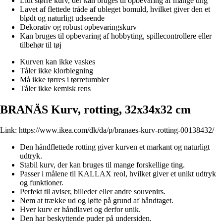
Lidt større kurv, der kan bruges til opbevaring af mange ting
Lavet af flettede tråde af ubleget bomuld, hvilket giver den et
blødt og naturligt udseende
Dekorativ og robust opbevaringskurv
Kan bruges til opbevaring af hobbyting, spillecontrollere eller
tilbehør til tøj
Kurven kan ikke vaskes
Tåler ikke klorblegning
Må ikke tørres i tørretumbler
Tåler ikke kemisk rens
BRANÄS Kurv, rotting, 32x34x32 cm
Link:
https://www.ikea.com/dk/da/p/branaes-kurv-rotting-00138432/
Den håndflettede rotting giver kurven et markant og naturligt
udtryk.
Stabil kurv, der kan bruges til mange forskellige ting.
Passer i målene til KALLAX reol, hvilket giver et unikt udtryk
og funktioner.
Perfekt til aviser, billeder eller andre souvenirs.
Nem at trække ud og løfte på grund af håndtaget.
Hver kurv er håndlavet og derfor unik.
Den har beskyttende puder på undersiden.