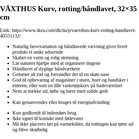
VÄXTHUS Kurv, rotting/håndlavet, 32×35
cm
Link:
https://www.ikea.com/dk/da/p/vaexthus-kurv-rotting-handlavet-
40551132/
Naturlig farvevariation og håndlavede vævning giver hvert
produkt et unikt udseende
Skaber en varm og rolig stemning
Lar naturen hjælpe med at organisere tingene
Håndlavet af dygtige håndværkere
Gemmer alt rod og forvandler det til en skøn oase
God til opbevaring af magasiner i stuen, huer og handsker i
entreen, eller som en lille vasketøjskurv på badeværelset
Nem at trække ud, løfte og bære med solide greb
Kan genanvendes eller bruges til energiudvinding
Kun godkendt til indendørs brug
Ikke egnet til kontakt med fødevarer
Må ikke placeres tæt på varmekilder, da rottingen kan tørre ud
og blive skrøbelig