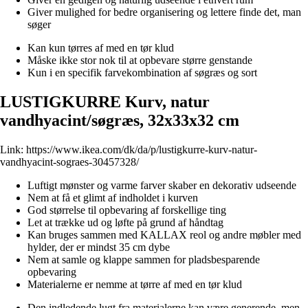
Giver mulighed for bedre organisering og lettere finde det, man
søger
Kan kun tørres af med en tør klud
Måske ikke stor nok til at opbevare større genstande
Kun i en specifik farvekombination af søgræs og sort
LUSTIGKURRE Kurv, natur
vandhyacint/søgræs, 32x33x32 cm
Link:
https://www.ikea.com/dk/da/p/lustigkurre-kurv-natur-
vandhyacint-sograes-30457328/
Luftigt mønster og varme farver skaber en dekorativ udseende
Nem at få et glimt af indholdet i kurven
God størrelse til opbevaring af forskellige ting
Let at trække ud og løfte på grund af håndtag
Kan bruges sammen med KALLAX reol og andre møbler med
hylder, der er mindst 35 cm dybe
Nem at samle og klappe sammen for pladsbesparende
opbevaring
Materialerne er nemme at tørre af med en tør klud
Den indledende lugt fra materialerne kan være generende, men