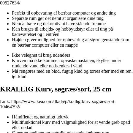
00527634/
Perfekt til opbevaring af bærbar computer og andre ting
Separate rum gør det nemt at organisere dine ting
Nem at bære og dekorativ at have stående fremme
Kan bruges til arbejds- og hobbyudstyr eller til ting på
badeværelset og i entréen
Højden giver mulighed for opbevaring af større genstande som
en bærbar computer eller en mappe
Ikke velegnet til brug udendørs
Kurven må ikke komme i opvaskemaskinen, skylles under
rindende vand eller nedsænkes i vand
Må rengøres med en blød, fugtig klud og tørres efter med en ren,
tør klud
KRALLIG Kurv, søgræs/sort, 25 cm
Link:
https://www.ikea.com/dk/da/p/krallig-kurv-sograes-sort-
10464792/
Håndflettet og naturligt udtryk
Multifunktionel kurv med valgmulighed for at vende greb opad
eller nedad
Giver en gedigen og naturlig udseende i ethvert rum