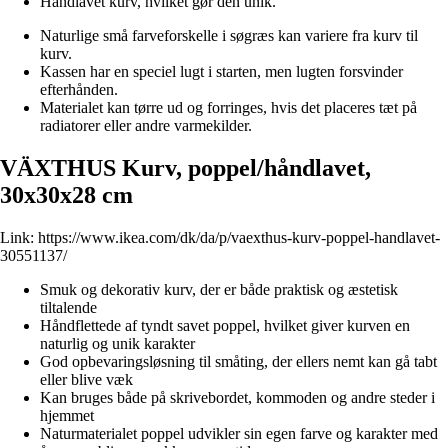
Håndlavet kurv, hvilket gør den unik.
Naturlige små farveforskelle i søgræs kan variere fra kurv til
kurv.
Kassen har en speciel lugt i starten, men lugten forsvinder
efterhånden.
Materialet kan tørre ud og forringes, hvis det placeres tæt på
radiatorer eller andre varmekilder.
VÄXTHUS Kurv, poppel/håndlavet,
30x30x28 cm
Link:
https://www.ikea.com/dk/da/p/vaexthus-kurv-poppel-handlavet-
30551137/
Smuk og dekorativ kurv, der er både praktisk og æstetisk
tiltalende
Håndflettede af tyndt savet poppel, hvilket giver kurven en
naturlig og unik karakter
God opbevaringsløsning til småting, der ellers nemt kan gå tabt
eller blive væk
Kan bruges både på skrivebordet, kommoden og andre steder i
hjemmet
Naturmaterialet poppel udvikler sin egen farve og karakter med