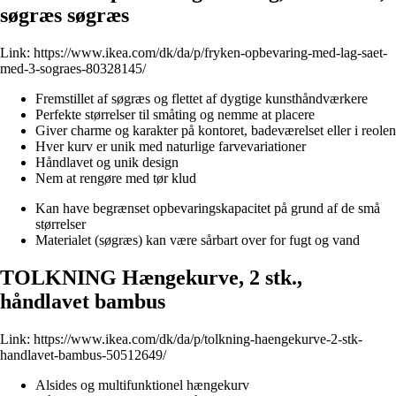
søgræs søgræs
Link:
https://www.ikea.com/dk/da/p/fryken-opbevaring-med-lag-saet-
med-3-sograes-80328145/
Fremstillet af søgræs og flettet af dygtige kunsthåndværkere
Perfekte størrelser til småting og nemme at placere
Giver charme og karakter på kontoret, badeværelset eller i reolen
Hver kurv er unik med naturlige farvevariationer
Håndlavet og unik design
Nem at rengøre med tør klud
Kan have begrænset opbevaringskapacitet på grund af de små
størrelser
Materialet (søgræs) kan være sårbart over for fugt og vand
TOLKNING Hængekurve, 2 stk.,
håndlavet bambus
Link:
https://www.ikea.com/dk/da/p/tolkning-haengekurve-2-stk-
handlavet-bambus-50512649/
Alsides og multifunktionel hængekurv