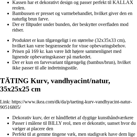
Kassen har et dekorativt design og passer perfekt til KALLAX
reolen.
Bambussen er presset og varmebehandlet, hvilket giver den en
naturlig brun farve.
Der er filtpuder under bunden, der beskytter overfladen mod
ridser.
Produktet er kun tilgængeligt i en størrelse (32x35x33 cm),
hvilket kan være begrænsende for visse opbevaringsbehov.
Prisen på 169 kr. kan være lidt højere sammenlignet med
lignende opbevaringskasser på markedet.
Der er kun en farvevariant tilgængelig (bambus/brun), hvilket
ikke passer til alle indretningsstile.
TÄTING Kurv, vandhyacint/natur,
35x25x25 cm
Link:
https://www.ikea.com/dk/da/p/taeting-kurv-vandhyacint-natur-
90516805/
Dekorativ kurv, der er håndflettet af dygtige kunsthåndværkere
Passer i målene til BILLY reol, men er dekorativ, uanset hvor du
vælger at placere den
Perfekt til at gemme tingene væk, men stadigvæk have dem lige