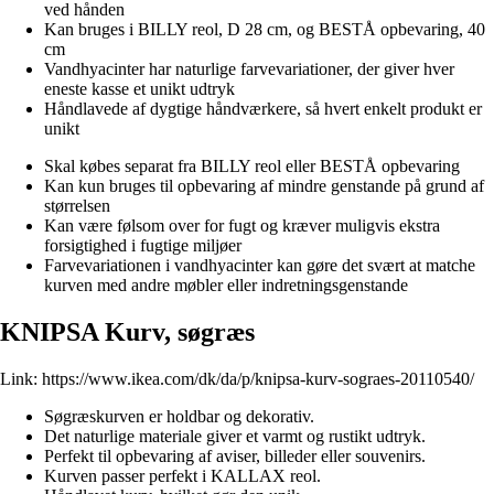
ved hånden
Kan bruges i BILLY reol, D 28 cm, og BESTÅ opbevaring, 40
cm
Vandhyacinter har naturlige farvevariationer, der giver hver
eneste kasse et unikt udtryk
Håndlavede af dygtige håndværkere, så hvert enkelt produkt er
unikt
Skal købes separat fra BILLY reol eller BESTÅ opbevaring
Kan kun bruges til opbevaring af mindre genstande på grund af
størrelsen
Kan være følsom over for fugt og kræver muligvis ekstra
forsigtighed i fugtige miljøer
Farvevariationen i vandhyacinter kan gøre det svært at matche
kurven med andre møbler eller indretningsgenstande
KNIPSA Kurv, søgræs
Link:
https://www.ikea.com/dk/da/p/knipsa-kurv-sograes-20110540/
Søgræskurven er holdbar og dekorativ.
Det naturlige materiale giver et varmt og rustikt udtryk.
Perfekt til opbevaring af aviser, billeder eller souvenirs.
Kurven passer perfekt i KALLAX reol.