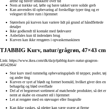
årene og bliver smukkere over tid
Nem at trække ud, løfte og bære takket være solide greb
Kan anvendes til opbevaring af forskellige typer ting og er
velegnet til flere rum i hjemmet
Størrelsen på kurven kan variere lidt på grund af håndflettede
detaljer
Ikke godkendt til kontakt med fødevarer
Anbefales kun til indendørs brug
Kurven kan ikke rengøres i opvaskemaskinen
TJABBIG Kurv, natur/grågrøn, 47×43 cm
Link:
https://www.ikea.com/dk/da/p/tjabbig-kurv-natur-gragron-
40542864/
Stor kurv med rummelig opbevaringsplads til tæpper, puder, tøj
og andre ting
Kurven er syet af blødt og formet bomuld, hvilket giver den en
behagelig og blød overflade
Del af et begrænset sortiment af matchende produkter, så det er
nemt at skabe en ensartet stil i hjemmet
Let at rengøre med en støvsuger eller fnugrulle
Kan ikke vaskes, så pletter kan være svære at fjerne