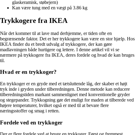
glaskeramisk, støbejern)
Kan være tung med en vægt på 3.86 kg
Trykkogere fra IKEA
Når det kommer til at lave mad derhjemme, er tiden ofte en
begrænsende faktor. Det er her trykkogere kan være en stor hjælp. Hos
IKEA finder du et bredt udvalg af trykkogere, der kan gøre
madlavningen både hurtigere og lettere. I denne artikel vil vi se
nærmere på trykkogere fra IKEA, deres fordele og hvad de kan bruges
til.
Hvad er en trykkoger?
En trykkoger er en gryde med et tætsluttende låg, der skaber et højt
tryk inde i gryden under tilberedningen. Denne metode kan reducere
tilberedningstiden markant sammenlignet med konventionelle gryder
og stegepander. Trykkogning gør det muligt for maden at tilberede ved
højere temperaturer, hvilket også er med til at bevare flere
næringsstoffer og smag i retten.
Fordele ved en trykkoger
Der er flere fordele ved at bruge en trykkoger. Først og fremmest