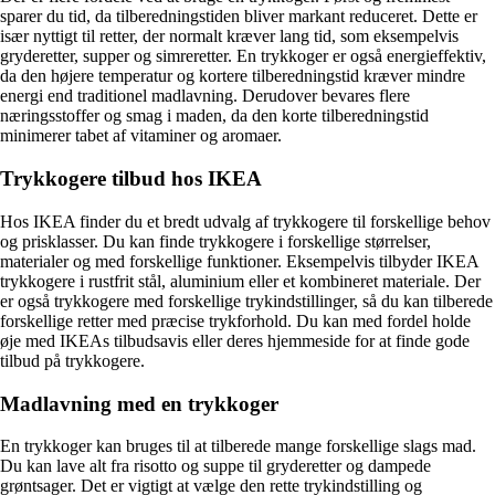
sparer du tid, da tilberedningstiden bliver markant reduceret. Dette er
især nyttigt til retter, der normalt kræver lang tid, som eksempelvis
gryderetter, supper og simreretter. En trykkoger er også energieffektiv,
da den højere temperatur og kortere tilberedningstid kræver mindre
energi end traditionel madlavning. Derudover bevares flere
næringsstoffer og smag i maden, da den korte tilberedningstid
minimerer tabet af vitaminer og aromaer.
Trykkogere tilbud hos IKEA
Hos IKEA finder du et bredt udvalg af trykkogere til forskellige behov
og prisklasser. Du kan finde trykkogere i forskellige størrelser,
materialer og med forskellige funktioner. Eksempelvis tilbyder IKEA
trykkogere i rustfrit stål, aluminium eller et kombineret materiale. Der
er også trykkogere med forskellige trykindstillinger, så du kan tilberede
forskellige retter med præcise trykforhold. Du kan med fordel holde
øje med IKEAs tilbudsavis eller deres hjemmeside for at finde gode
tilbud på trykkogere.
Madlavning med en trykkoger
En trykkoger kan bruges til at tilberede mange forskellige slags mad.
Du kan lave alt fra risotto og suppe til gryderetter og dampede
grøntsager. Det er vigtigt at vælge den rette trykindstilling og