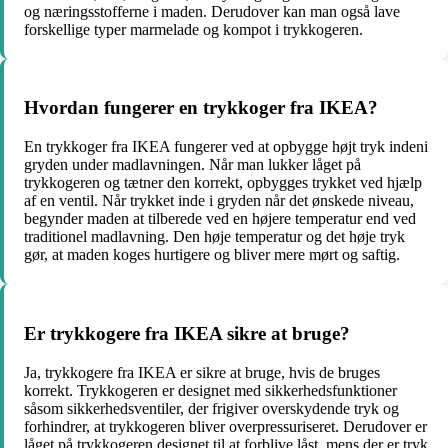
og næringsstofferne i maden. Derudover kan man også lave
forskellige typer marmelade og kompot i trykkogeren.
Hvordan fungerer en trykkoger fra IKEA?
En trykkoger fra IKEA fungerer ved at opbygge højt tryk indeni
gryden under madlavningen. Når man lukker låget på
trykkogeren og tætner den korrekt, opbygges trykket ved hjælp
af en ventil. Når trykket inde i gryden når det ønskede niveau,
begynder maden at tilberede ved en højere temperatur end ved
traditionel madlavning. Den høje temperatur og det høje tryk
gør, at maden koges hurtigere og bliver mere mørt og saftig.
Er trykkogere fra IKEA sikre at bruge?
Ja, trykkogere fra IKEA er sikre at bruge, hvis de bruges
korrekt. Trykkogeren er designet med sikkerhedsfunktioner
såsom sikkerhedsventiler, der frigiver overskydende tryk og
forhindrer, at trykkogeren bliver overpressuriseret. Derudover er
låget på trykkogeren designet til at forblive låst, mens der er tryk