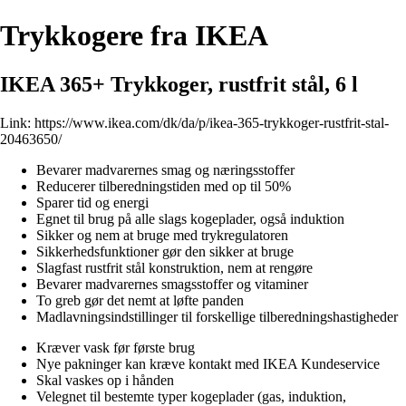
Trykkogere fra IKEA
IKEA 365+ Trykkoger, rustfrit stål, 6 l
Link:
https://www.ikea.com/dk/da/p/ikea-365-trykkoger-rustfrit-stal-
20463650/
Bevarer madvarernes smag og næringsstoffer
Reducerer tilberedningstiden med op til 50%
Sparer tid og energi
Egnet til brug på alle slags kogeplader, også induktion
Sikker og nem at bruge med trykregulatoren
Sikkerhedsfunktioner gør den sikker at bruge
Slagfast rustfrit stål konstruktion, nem at rengøre
Bevarer madvarernes smagsstoffer og vitaminer
To greb gør det nemt at løfte panden
Madlavningsindstillinger til forskellige tilberedningshastigheder
Kræver vask før første brug
Nye pakninger kan kræve kontakt med IKEA Kundeservice
Skal vaskes op i hånden
Velegnet til bestemte typer kogeplader (gas, induktion,