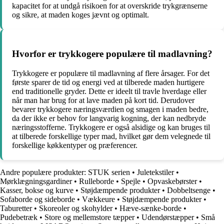
kapacitet for at undgå risikoen for at overskride trykgrænserne
og sikre, at maden koges jævnt og optimalt.
Hvorfor er trykkogere populære til madlavning?
Trykkogere er populære til madlavning af flere årsager. For det
første sparer de tid og energi ved at tilberede maden hurtigere
end traditionelle gryder. Dette er ideelt til travle hverdage eller
når man har brug for at lave maden på kort tid. Derudover
bevarer trykkogere næringsværdien og smagen i maden bedre,
da der ikke er behov for langvarig kogning, der kan nedbryde
næringsstofferne. Trykkogere er også alsidige og kan bruges til
at tilberede forskellige typer mad, hvilket gør dem velegnede til
forskellige køkkentyper og præferencer.
Andre populære produkter:
STUK serien
•
Juletekstiler
•
Mørklægningsgardiner
•
Rulleborde
•
Spejle
•
Opvaskebørster
•
Kasser, bokse og kurve
•
Støjdæmpende produkter
•
Dobbeltsenge
•
Sofaborde og sideborde
•
Vækkeure
•
Støjdæmpende produkter
•
Taburetter
•
Skoreoler og skohylder
•
Hæve-sænke-borde
•
Pudebetræk
•
Store og mellemstore tæpper
•
Udendørstæpper
•
Små