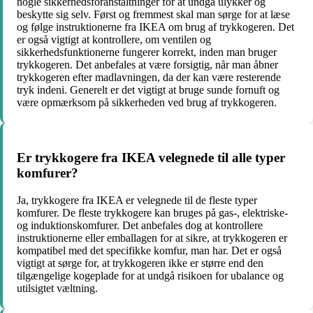
nogle sikkerhedsforanstaltninger for at undgå ulykker og
beskytte sig selv. Først og fremmest skal man sørge for at læse
og følge instruktionerne fra IKEA om brug af trykkogeren. Det
er også vigtigt at kontrollere, om ventilen og
sikkerhedsfunktionerne fungerer korrekt, inden man bruger
trykkogeren. Det anbefales at være forsigtig, når man åbner
trykkogeren efter madlavningen, da der kan være resterende
tryk indeni. Generelt er det vigtigt at bruge sunde fornuft og
være opmærksom på sikkerheden ved brug af trykkogeren.
Er trykkogere fra IKEA velegnede til alle typer
komfurer?
Ja, trykkogere fra IKEA er velegnede til de fleste typer
komfurer. De fleste trykkogere kan bruges på gas-, elektriske-
og induktionskomfurer. Det anbefales dog at kontrollere
instruktionerne eller emballagen for at sikre, at trykkogeren er
kompatibel med det specifikke komfur, man har. Det er også
vigtigt at sørge for, at trykkogeren ikke er større end den
tilgængelige kogeplade for at undgå risikoen for ubalance og
utilsigtet væltning.