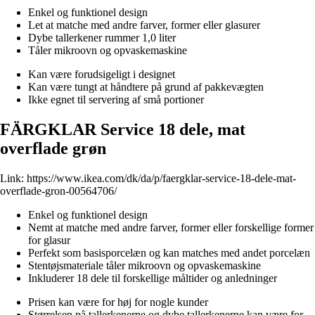
Enkel og funktionel design
Let at matche med andre farver, former eller glasurer
Dybe tallerkener rummer 1,0 liter
Tåler mikroovn og opvaskemaskine
Kan være forudsigeligt i designet
Kan være tungt at håndtere på grund af pakkevægten
Ikke egnet til servering af små portioner
FÄRGKLAR Service 18 dele, mat
overflade grøn
Link:
https://www.ikea.com/dk/da/p/faergklar-service-18-dele-mat-
overflade-gron-00564706/
Enkel og funktionel design
Nemt at matche med andre farver, former eller forskellige former
for glasur
Perfekt som basisporcelæn og kan matches med andet porcelæn
Stentøjsmateriale tåler mikroovn og opvaskemaskine
Inkluderer 18 dele til forskellige måltider og anledninger
Prisen kan være for høj for nogle kunder
Størrelsen på tallerkenerne og dybe tallerkenerne kan være for