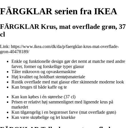
FÄRGKLAR serien fra IKEA
FÄRGKLAR Krus, mat overflade grøn, 37
cl
Link:
https://www.ikea.com/dk/da/p/faergklar-krus-mat-overflade-
gron-40478189/
Enkle og funktionelle design gør det nemt at matche med andre
farver, former og forskellige typer glasur
Tåler mikroovn og opvaskemaskine
Høj kvalitet og holdbart stentøjsmateriale
Rustik overflade med mat glasur eller skinnende moderne look
Kan bruges til både kaffe og te
Kan kun købes i én størrelse (37 cl)
Prisen er relativt høj sammenlignet med lignende krus på
markedet
Kun tilgængelig i en begrænset farve (mat overflade grøn)
Kan være skrøbelige og let knække