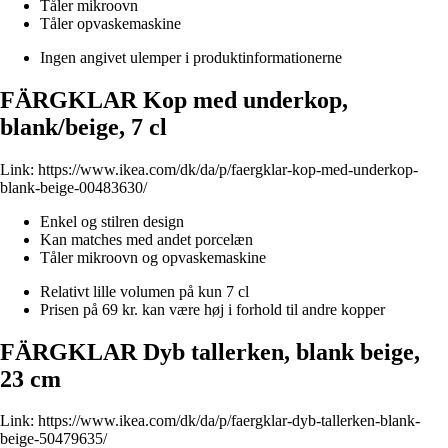
Tåler mikroovn
Tåler opvaskemaskine
Ingen angivet ulemper i produktinformationerne
FÄRGKLAR Kop med underkop,
blank/beige, 7 cl
Link:
https://www.ikea.com/dk/da/p/faergklar-kop-med-underkop-
blank-beige-00483630/
Enkel og stilren design
Kan matches med andet porcelæn
Tåler mikroovn og opvaskemaskine
Relativt lille volumen på kun 7 cl
Prisen på 69 kr. kan være høj i forhold til andre kopper
FÄRGKLAR Dyb tallerken, blank beige,
23 cm
Link:
https://www.ikea.com/dk/da/p/faergklar-dyb-tallerken-blank-
beige-50479635/