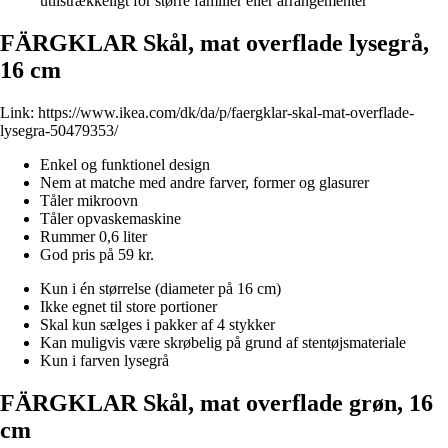
utilstrækkeligt for større familier eller arrangementer
FÄRGKLAR Skål, mat overflade lysegrå,
16 cm
Link:
https://www.ikea.com/dk/da/p/faergklar-skal-mat-overflade-
lysegra-50479353/
Enkel og funktionel design
Nem at matche med andre farver, former og glasurer
Tåler mikroovn
Tåler opvaskemaskine
Rummer 0,6 liter
God pris på 59 kr.
Kun i én størrelse (diameter på 16 cm)
Ikke egnet til store portioner
Skal kun sælges i pakker af 4 stykker
Kan muligvis være skrøbelig på grund af stentøjsmateriale
Kun i farven lysegrå
FÄRGKLAR Skål, mat overflade grøn, 16
cm