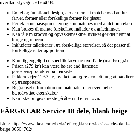
overflade-lysegra-70564699/
Enkel og funktionel design, der er nemt at matche med andre
farver, former eller forskellige former for glasur.
Perfekt som basisporcelæn og kan matches med andet porcelæn.
Kan bruges til mange forskellige måltider og anledninger.
Kan tåle mikroovn og opvaskemaskine, hvilket gør det nemt at
bruge og rengøre.
Inkluderer tallerkener i tre forskellige størrelser, så det passer til
forskellige retter og portioner.
Kun tilgængelig i en specifik farve og overflade (mat lysegrå).
Prisen (279 kr.) kan være højere end lignende
porcelænsprodukter på markedet.
Pakken vejer 11.67 kg, hvilket kan gøre den lidt tung at håndtere
og transportere.
Begrænset information om materialer eller eventuelle
bæredygtige egenskaber.
Kan ikke bruges direkte på åben ild eller i ovn.
FÄRGKLAR Service 18 dele, blank beige
Link:
https://www.ikea.com/dk/da/p/faergklar-service-18-dele-blank-
beige-30564762/