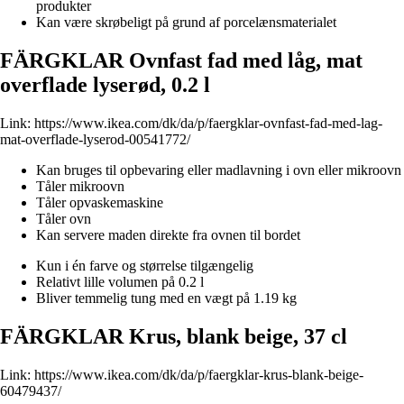
produkter
Kan være skrøbeligt på grund af porcelænsmaterialet
FÄRGKLAR Ovnfast fad med låg, mat
overflade lyserød, 0.2 l
Link:
https://www.ikea.com/dk/da/p/faergklar-ovnfast-fad-med-lag-
mat-overflade-lyserod-00541772/
Kan bruges til opbevaring eller madlavning i ovn eller mikroovn
Tåler mikroovn
Tåler opvaskemaskine
Tåler ovn
Kan servere maden direkte fra ovnen til bordet
Kun i én farve og størrelse tilgængelig
Relativt lille volumen på 0.2 l
Bliver temmelig tung med en vægt på 1.19 kg
FÄRGKLAR Krus, blank beige, 37 cl
Link:
https://www.ikea.com/dk/da/p/faergklar-krus-blank-beige-
60479437/