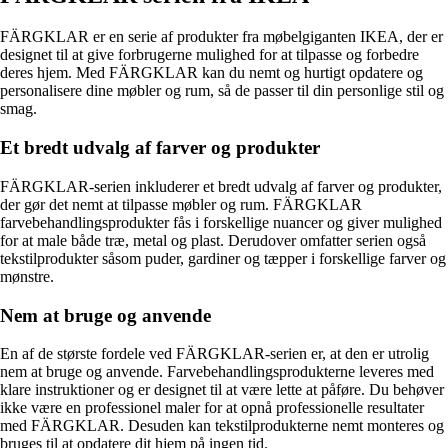
FÄRGKLAR er en serie af produkter fra møbelgiganten IKEA, der er
designet til at give forbrugerne mulighed for at tilpasse og forbedre
deres hjem. Med FÄRGKLAR kan du nemt og hurtigt opdatere og
personalisere dine møbler og rum, så de passer til din personlige stil og
smag.
Et bredt udvalg af farver og produkter
FÄRGKLAR-serien inkluderer et bredt udvalg af farver og produkter,
der gør det nemt at tilpasse møbler og rum. FÄRGKLAR
farvebehandlingsprodukter fås i forskellige nuancer og giver mulighed
for at male både træ, metal og plast. Derudover omfatter serien også
tekstilprodukter såsom puder, gardiner og tæpper i forskellige farver og
mønstre.
Nem at bruge og anvende
En af de største fordele ved FÄRGKLAR-serien er, at den er utrolig
nem at bruge og anvende. Farvebehandlingsprodukterne leveres med
klare instruktioner og er designet til at være lette at påføre. Du behøver
ikke være en professionel maler for at opnå professionelle resultater
med FÄRGKLAR. Desuden kan tekstilprodukterne nemt monteres og
bruges til at opdatere dit hjem på ingen tid.