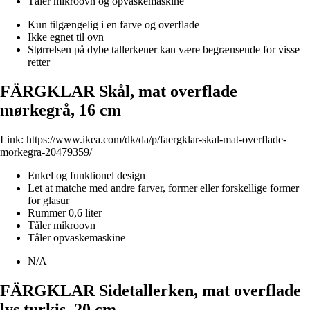
Tåler mikroovn og opvaskemaskine
Kun tilgængelig i en farve og overflade
Ikke egnet til ovn
Størrelsen på dybe tallerkener kan være begrænsende for visse
retter
FÄRGKLAR Skål, mat overflade
mørkegrå, 16 cm
Link:
https://www.ikea.com/dk/da/p/faergklar-skal-mat-overflade-
morkegra-20479359/
Enkel og funktionel design
Let at matche med andre farver, former eller forskellige former
for glasur
Rummer 0,6 liter
Tåler mikroovn
Tåler opvaskemaskine
N/A
FÄRGKLAR Sidetallerken, mat overflade
lys turkis, 20 cm