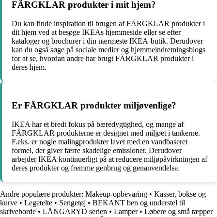
FÄRGKLAR produkter i mit hjem?
Du kan finde inspiration til brugen af FÄRGKLAR produkter i
dit hjem ved at besøge IKEAs hjemmeside eller se efter
kataloger og brochurer i din nærmeste IKEA-butik. Derudover
kan du også søge på sociale medier og hjemmeindretningsblogs
for at se, hvordan andre har brugt FÄRGKLAR produkter i
deres hjem.
Er FÄRGKLAR produkter miljøvenlige?
IKEA har et bredt fokus på bæredygtighed, og mange af
FÄRGKLAR produkterne er designet med miljøet i tankerne.
F.eks. er nogle malingprodukter lavet med en vandbaseret
formel, der giver færre skadelige emissioner. Derudover
arbejder IKEA kontinuerligt på at reducere miljøpåvirkningen af
deres produkter og fremme genbrug og genanvendelse.
Andre populære produkter:
Makeup-opbevaring
•
Kasser, bokse og
kurve
•
Legetelte
•
Sengetøj
•
BEKANT ben og understel til
skriveborde
•
LÅNGARYD serien
•
Lamper
•
Løbere og små tæpper