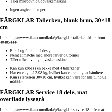
Tåler mikroovn og opvaskemaskine
Ingen angivet ulemper
FÄRGKLAR Tallerken, blank brun, 30×18
cm
Link:
https://www.ikea.com/dk/da/p/faergklar-tallerken-blank-brun-
40485444/
Enkel og funktionel design
Nemt at matche med andre farver og former
Tåler mikroovn og opvaskemaskine
Kan kun købes i en pakke med 4 tallerkener
Har en vægt på 2.98 kg, hvilket kan være tungt at håndtere
Kun i størrelsen 30×18 cm, hvilket kan være for lille til nogle
måltider
FÄRGKLAR Service 18 dele, mat
overflade lysegrå
Link:
https://www.ikea.com/dk/da/p/faergklar-service-18-dele-mat-