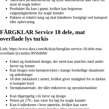
store til nogle behov
Produktet fås kun i grønt, hvilket kan begrænse
valgmulighederne for nogle kunder
Pakken er relativt tung og skal håndteres forsigtigt ved transport
eller opbevaring
FÄRGKLAR Service 18 dele, mat
overflade lys turkis
Link:
https://www.ikea.com/dk/da/p/faergklar-service-18-dele-mat-
overflade-lys-turkis-90564684/
Enkel og funktionel design, der nemt kan matches med andre
farver og former
Kan bruges som basisporcelæn i mange forskellige situationer
og anledninger
18 dele inkluderet i sættet, hvilket giver mulighed for at dække
et komplet bord
Stentøjsmateriale, der tåler mikroovn og opvaskemaskine
Kun tilgængelig i én farve og design
Prisen på 279.- kan være for høj for nogle kunder
Kun 6 tallerkener i hver størrelse, hvilket kan være