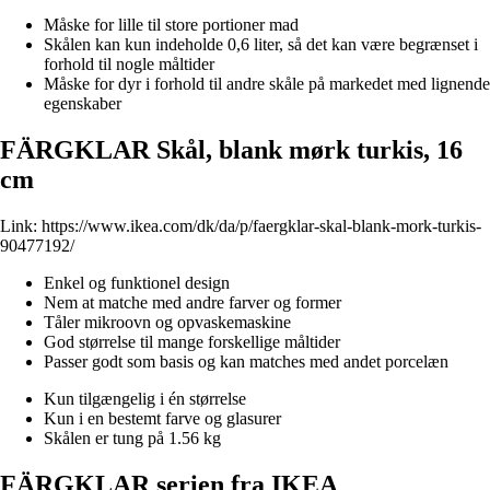
Måske for lille til store portioner mad
Skålen kan kun indeholde 0,6 liter, så det kan være begrænset i
forhold til nogle måltider
Måske for dyr i forhold til andre skåle på markedet med lignende
egenskaber
FÄRGKLAR Skål, blank mørk turkis, 16
cm
Link:
https://www.ikea.com/dk/da/p/faergklar-skal-blank-mork-turkis-
90477192/
Enkel og funktionel design
Nem at matche med andre farver og former
Tåler mikroovn og opvaskemaskine
God størrelse til mange forskellige måltider
Passer godt som basis og kan matches med andet porcelæn
Kun tilgængelig i én størrelse
Kun i en bestemt farve og glasurer
Skålen er tung på 1.56 kg
FÄRGKLAR serien fra IKEA