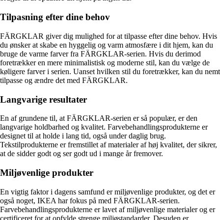
Tilpasning efter dine behov
FÄRGKLAR giver dig mulighed for at tilpasse efter dine behov. Hvis
du ønsker at skabe en hyggelig og varm atmosfære i dit hjem, kan du
bruge de varme farver fra FÄRGKLAR-serien. Hvis du derimod
foretrækker en mere minimalistisk og moderne stil, kan du vælge de
køligere farver i serien. Uanset hvilken stil du foretrækker, kan du nemt
tilpasse og ændre det med FÄRGKLAR.
Langvarige resultater
En af grundene til, at FÄRGKLAR-serien er så populær, er den
langvarige holdbarhed og kvalitet. Farvebehandlingsprodukterne er
designet til at holde i lang tid, også under daglig brug.
Tekstilprodukterne er fremstillet af materialer af høj kvalitet, der sikrer,
at de sidder godt og ser godt ud i mange år fremover.
Miljøvenlige produkter
En vigtig faktor i dagens samfund er miljøvenlige produkter, og det er
også noget, IKEA har fokus på med FÄRGKLAR-serien.
Farvebehandlingsprodukterne er lavet af miljøvenlige materialer og er
certificeret for at opfylde strenge miljøstandarder. Desuden er