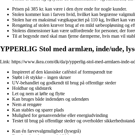
Prisen på 385 kr. kan være i den dyre ende for nogle kunder.
Stolen kommer kun i farven hvid, hvilket kan begrænse valgmulig
Stolen har en maksimal vægtkapacitet på 110 kg, hvilket kan vær
Rengøring af stolen kræver brug af en mild sæbeopløsning og eft
Stolens dimensioner kan være udfordrende for personer, der fore
Til at begynde med skal man fjerne dæmperne, hvis man vil stable
YPPERLIG Stol med armlæn, inde/ude, lys
Link:
https://www.ikea.com/dk/da/p/ypperlig-stol-med-armlaen-inde-u
Inspireret af den klassiske caféstol af formspændt træ
Støbt i ét stykke – ingen skruer
UV-behandlet og godkendt til brug på offentlige steder
Holdbar og slidstærk
Let og nem at løfte og flytte
Kan bruges både indendørs og udendørs
Nem at rengøre
Kan stables og sparer plads
Mulighed for genanvendelse eller energiudvinding
Testet til brug på offentlige steder og overholder sikkerhedsstand
Kun én farvevalgmulighed (lysegrå)