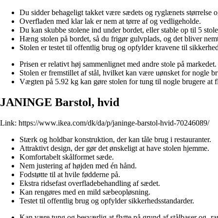
Du sidder behageligt takket være sædets og ryglænets størrelse 
Overfladen med klar lak er nem at tørre af og vedligeholde.
Du kan skubbe stolene ind under bordet, eller stable op til 5 stole
Hæng stolen på bordet, så du frigør gulvplads, og det bliver nemt
Stolen er testet til offentlig brug og opfylder kravene til sikkerhe
Prisen er relativt høj sammenlignet med andre stole på markedet.
Stolen er fremstillet af stål, hvilket kan være uønsket for nogle br
Vægten på 5.92 kg kan gøre stolen for tung til nogle brugere at fl
JANINGE Barstol, hvid
Link:
https://www.ikea.com/dk/da/p/janinge-barstol-hvid-70246089/
Stærk og holdbar konstruktion, der kan tåle brug i restauranter.
Attraktivt design, der gør det ønskeligt at have stolen hjemme.
Komfortabelt skålformet sæde.
Nem justering af højden med én hånd.
Fodstøtte til at hvile fødderne på.
Ekstra ridsefast overfladebehandling af sædet.
Kan rengøres med en mild sæbeopløsning.
Testet til offentlig brug og opfylder sikkerhedsstandarder.
Kan være tung og besværlig at flytte på grund af stålbaser og -