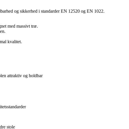
 holdbarhed og sikkerhed i standarder EN 12520 og EN 1022.
net med massivt træ.
den.
al kvalitet.
en attraktiv og holdbar
litetsstandarder
dre stole