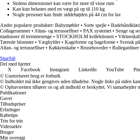
Stolens dimensioner kan være for store til visse rum
Kan kun belastes med en vægt på op til 110 kg
Nogle personer kan finde siddehøjden på 44 cm for lav
Andre populære produkter:
Babymøbler
•
Sorte spejle
•
Badehåndklæd
Collagerammer
•
Altan- og terrassefliser
•
PAX systemet
•
Senge og se
madrasser til tremmesenge
•
STOCKHOLM kollektionen
•
Vitrineska
Tørrede blomster
•
Væghylder
•
Kageforme og bageforme
•
Svensk på
Altan- og terrassefliser
•
Køkkenskabe
•
Brusehoveder
•
Rullegardiner 
StueStil
Del med hjertet
X
Facebook
Instagram
LinkedIn
YouTube
Pin
© Uautoriseret brug er forbudt.
© Indholdet må ikke gengives uden tilladelse. Nogle links på siden ka
© Ophavsretten tilhører os og alt indhold er beskyttet. Vi samarbejder 
Publikationer
Gaver
Tilbudspriser
Erfaringer
Købetips
Trin for trin
Videoarkiv
Bruger
Min oversigt