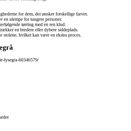
hederne for dem, der ønsker forskellige farver.
e en ulempe for tungere personer.
erfølgende tørring med en ren klud.
trækker en bredere eller dybere siddeplads.
 stolene, hvilket kan være en ekstra proces.
egrå
de-lysegra-60346579/
arder