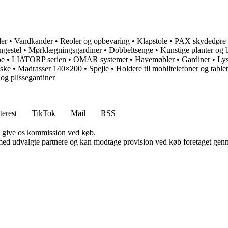
er
•
Vandkander
•
Reoler og opbevaring
•
Klapstole
•
PAX skydedøre
ngestel
•
Mørklægningsgardiner
•
Dobbeltsenge
•
Kunstige planter og 
be
•
LIATORP serien
•
OMAR systemet
•
Havemøbler
•
Gardiner
•
Lys
ske
•
Madrasser 140×200
•
Spejle
•
Holdere til mobiltelefoner og tablet
og plissegardiner
terest
TikTok
Mail
RSS
n give os kommission ved køb.
med udvalgte partnere og kan modtage provision ved køb foretaget gennem