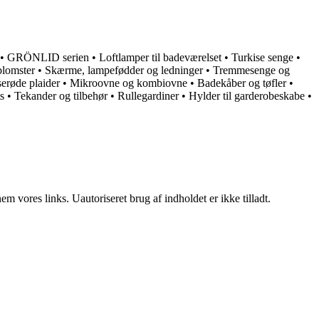
•
GRÖNLID serien
•
Loftlamper til badeværelset
•
Turkise senge
•
blomster
•
Skærme, lampefødder og ledninger
•
Tremmesenge og
erøde plaider
•
Mikroovne og kombiovne
•
Badekåber og tøfler
•
s
•
Tekander og tilbehør
•
Rullegardiner
•
Hylder til garderobeskabe
•
 vores links. Uautoriseret brug af indholdet er ikke tilladt.