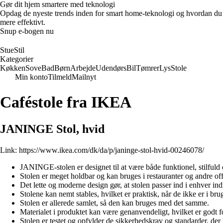
Gør dit hjem smartere med teknologi
Opdag de nyeste trends inden for smart home-teknologi og hvordan du ka
mere effektivt.
Snup e-bogen nu
StueStil
Kategorier
Køkken
Sove
Bad
Børn
Arbejde
Udendørs
Bil
Tømrer
Lys
Stole
Min konto
Tilmeld
Mailnyt
Caféstole fra IKEA
JANINGE Stol, hvid
Link:
https://www.ikea.com/dk/da/p/janinge-stol-hvid-00246078/
JANINGE-stolen er designet til at være både funktionel, stilfuld o
Stolen er meget holdbar og kan bruges i restauranter og andre off
Det lette og moderne design gør, at stolen passer ind i enhver ind
Stolene kan nemt stables, hvilket er praktisk, når de ikke er i bru
Stolen er allerede samlet, så den kan bruges med det samme.
Materialet i produktet kan være genanvendeligt, hvilket er godt fo
Stolen er testet og opfylder de sikkerhedskrav og standarder, der 