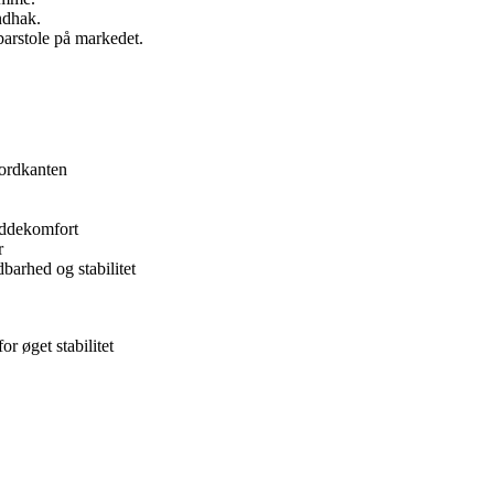
ndhak.
barstole på markedet.
bordkanten
iddekomfort
r
dbarhed og stabilitet
r øget stabilitet