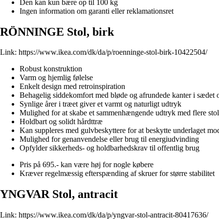
Den kan kun bære op til 100 kg
Ingen information om garanti eller reklamationsret
RÖNNINGE Stol, birk
Link:
https://www.ikea.com/dk/da/p/roenninge-stol-birk-10422504/
Robust konstruktion
Varm og hjemlig følelse
Enkelt design med retroinspiration
Behagelig siddekomfort med bløde og afrundede kanter i sædet 
Synlige årer i træet giver et varmt og naturligt udtryk
Mulighed for at skabe et sammenhængende udtryk med flere stole 
Holdbart og solidt hårdttræ
Kan suppleres med gulvbeskyttere for at beskytte underlaget mod
Mulighed for genanvendelse eller brug til energiudvinding
Opfylder sikkerheds- og holdbarhedskrav til offentlig brug
Pris på 695.- kan være høj for nogle købere
Kræver regelmæssig efterspænding af skruer for større stabilitet
YNGVAR Stol, antracit
Link:
https://www.ikea.com/dk/da/p/yngvar-stol-antracit-80417636/