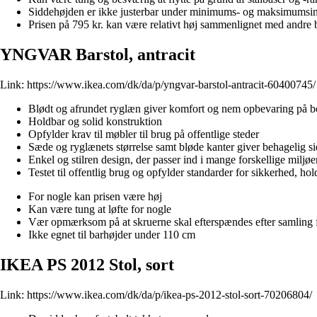
Siddehøjden er ikke justerbar under minimums- og maksimumsi
Prisen på 795 kr. kan være relativt høj sammenlignet med andre 
YNGVAR Barstol, antracit
Link:
https://www.ikea.com/dk/da/p/yngvar-barstol-antracit-60400745/
Blødt og afrundet ryglæn giver komfort og nem opbevaring på 
Holdbar og solid konstruktion
Opfylder krav til møbler til brug på offentlige steder
Sæde og ryglænets størrelse samt bløde kanter giver behagelig s
Enkel og stilren design, der passer ind i mange forskellige miljøe
Testet til offentlig brug og opfylder standarder for sikkerhed, hol
For nogle kan prisen være høj
Kan være tung at løfte for nogle
Vær opmærksom på at skruerne skal efterspændes efter samling fo
Ikke egnet til barhøjder under 110 cm
IKEA PS 2012 Stol, sort
Link:
https://www.ikea.com/dk/da/p/ikea-ps-2012-stol-sort-70206804/