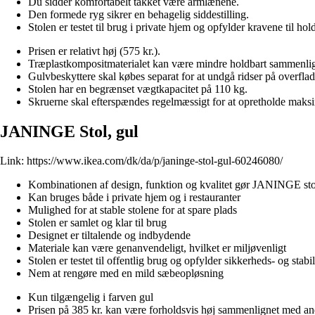
Du sidder komfortabelt takket være armlænene.
Den formede ryg sikrer en behagelig siddestilling.
Stolen er testet til brug i private hjem og opfylder kravene til
Prisen er relativt høj (575 kr.).
Træplastkompositmaterialet kan være mindre holdbart sammenlig
Gulvbeskyttere skal købes separat for at undgå ridser på overfla
Stolen har en begrænset vægtkapacitet på 110 kg.
Skruerne skal efterspændes regelmæssigt for at opretholde maksim
JANINGE Stol, gul
Link:
https://www.ikea.com/dk/da/p/janinge-stol-gul-60246080/
Kombinationen af design, funktion og kvalitet gør JANINGE stol
Kan bruges både i private hjem og i restauranter
Mulighed for at stable stolene for at spare plads
Stolen er samlet og klar til brug
Designet er tiltalende og indbydende
Materiale kan være genanvendeligt, hvilket er miljøvenligt
Stolen er testet til offentlig brug og opfylder sikkerheds- og stabi
Nem at rengøre med en mild sæbeopløsning
Kun tilgængelig i farven gul
Prisen på 385 kr. kan være forholdsvis høj sammenlignet med an