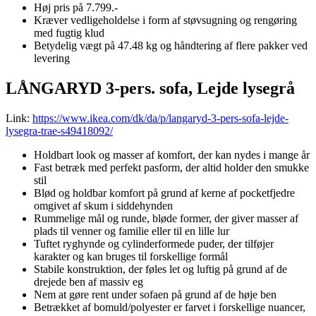
Høj pris på 7.799.-
Kræver vedligeholdelse i form af støvsugning og rengøring
med fugtig klud
Betydelig vægt på 47.48 kg og håndtering af flere pakker ved
levering
LÅNGARYD 3-pers. sofa, Lejde lysegrå
Link:
https://www.ikea.com/dk/da/p/langaryd-3-pers-sofa-lejde-
lysegra-trae-s49418092/
Holdbart look og masser af komfort, der kan nydes i mange år
Fast betræk med perfekt pasform, der altid holder den smukke
stil
Blød og holdbar komfort på grund af kerne af pocketfjedre
omgivet af skum i siddehynden
Rummelige mål og runde, bløde former, der giver masser af
plads til venner og familie eller til en lille lur
Tuftet ryghynde og cylinderformede puder, der tilføjer
karakter og kan bruges til forskellige formål
Stabile konstruktion, der føles let og luftig på grund af de
drejede ben af massiv eg
Nem at gøre rent under sofaen på grund af de høje ben
Betrækket af bomuld/polyester er farvet i forskellige nuancer,