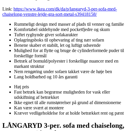
Link:
https://www.ikea.com/dk/da/p/langaryd-3-per-sofa-med-
chaiselong-venstre-lejde-gra-sort-metal-s39418158/
Rummeligt design med masser af plads til venner og familie
Komfortabel siddehynde med pocketfjedre og skum
Tuftet ryghynde giver sofakarakter
Oplagringsboks til opbevaring af ting nær sofaen
Benene skaber et stabilt, let og luftigt udseende
Mulighed for at flytte og bruge de cylinderformede puder til
forskellige formål
Betræk af bomuld/polyester i forskellige nuancer med en
markant struktur
Nem rengøring under sofaen takket være de høje ben
Lang holdbarhed og 10 års garanti
Høj pris
Fast betræk kan begrænse muligheden for vask eller
udskiftning af betrækket
Ikke egnet til alle rumstørrelser på grund af dimensionerne
Kan være svært at montere
Kræver vedligeholdelse for at holde betrækket rent og pænt
LÅNGARYD 3-per. sofa med chaiselong,