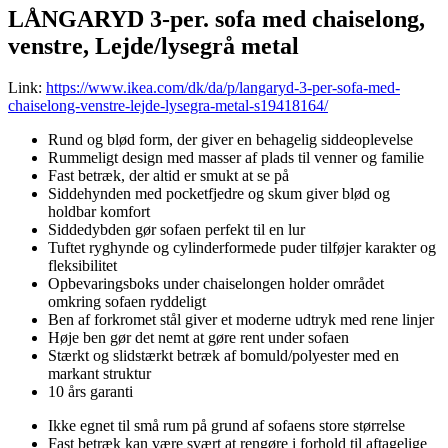
LÅNGARYD 3-per. sofa med chaiselong,
venstre, Lejde/lysegrå metal
Link:
https://www.ikea.com/dk/da/p/langaryd-3-per-sofa-med-
chaiselong-venstre-lejde-lysegra-metal-s19418164/
Rund og blød form, der giver en behagelig siddeoplevelse
Rummeligt design med masser af plads til venner og familie
Fast betræk, der altid er smukt at se på
Siddehynden med pocketfjedre og skum giver blød og
holdbar komfort
Siddedybden gør sofaen perfekt til en lur
Tuftet ryghynde og cylinderformede puder tilføjer karakter og
fleksibilitet
Opbevaringsboks under chaiselongen holder området
omkring sofaen ryddeligt
Ben af forkromet stål giver et moderne udtryk med rene linjer
Høje ben gør det nemt at gøre rent under sofaen
Stærkt og slidstærkt betræk af bomuld/polyester med en
markant struktur
10 års garanti
Ikke egnet til små rum på grund af sofaens store størrelse
Fast betræk kan være svært at rengøre i forhold til aftagelige