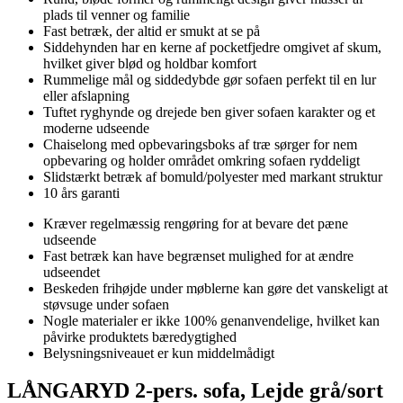
plads til venner og familie
Fast betræk, der altid er smukt at se på
Siddehynden har en kerne af pocketfjedre omgivet af skum,
hvilket giver blød og holdbar komfort
Rummelige mål og siddedybde gør sofaen perfekt til en lur
eller afslapning
Tuftet ryghynde og drejede ben giver sofaen karakter og et
moderne udseende
Chaiselong med opbevaringsboks af træ sørger for nem
opbevaring og holder området omkring sofaen ryddeligt
Slidstærkt betræk af bomuld/polyester med markant struktur
10 års garanti
Kræver regelmæssig rengøring for at bevare det pæne
udseende
Fast betræk kan have begrænset mulighed for at ændre
udseendet
Beskeden frihøjde under møblerne kan gøre det vanskeligt at
støvsuge under sofaen
Nogle materialer er ikke 100% genanvendelige, hvilket kan
påvirke produktets bæredygtighed
Belysningsniveauet er kun middelmådigt
LÅNGARYD 2-pers. sofa, Lejde grå/sort