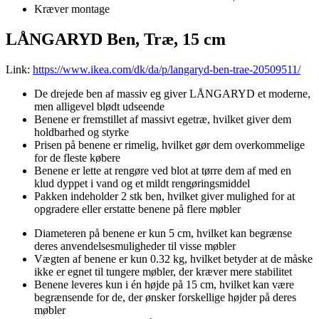
Kræver montage
LÅNGARYD Ben, Træ, 15 cm
Link:
https://www.ikea.com/dk/da/p/langaryd-ben-trae-20509511/
De drejede ben af massiv eg giver LÅNGARYD et moderne,
men alligevel blødt udseende
Benene er fremstillet af massivt egetræ, hvilket giver dem
holdbarhed og styrke
Prisen på benene er rimelig, hvilket gør dem overkommelige
for de fleste købere
Benene er lette at rengøre ved blot at tørre dem af med en
klud dyppet i vand og et mildt rengøringsmiddel
Pakken indeholder 2 stk ben, hvilket giver mulighed for at
opgradere eller erstatte benene på flere møbler
Diameteren på benene er kun 5 cm, hvilket kan begrænse
deres anvendelsesmuligheder til visse møbler
Vægten af benene er kun 0.32 kg, hvilket betyder at de måske
ikke er egnet til tungere møbler, der kræver mere stabilitet
Benene leveres kun i én højde på 15 cm, hvilket kan være
begrænsende for de, der ønsker forskellige højder på deres
møbler