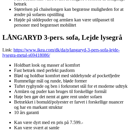
betræk
Størrelsen på chaiselongen kan begrænse muligheden for at
ændre på sofaens opstilling
Højde på siddepuder og armlæn kan være utilpasset til
personer med begrænset mobilitet
LÅNGARYD 3-pers. sofa, Lejde lysegrå
Link:
https://www.ikea.com/dk/da/p/langaryd-3-pers-sofa-lejde-
lysegra-metal-s69418086/
Holdbart look og masser af komfort
Fast betræk med perfekt pasform
Blød og holdbar komfort med siddehynde af pocketfjedre
Rummelige mål og runde, bløde former
Tuftet ryghynde og ben i forkromet stål for et moderne udtryk
Armlæn og puder kan bruges til forskellige formål
Høje ben gør det nemt at gøre rent under sofaen
Betrækket i bomuld/polyester er farvet i forskellige nuancer
og har en markant struktur
10 års garanti
Kan være dyrt med en pris på 7.599.-
Kan være svært at samle