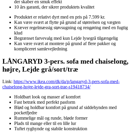
der skaber en smuk effekt
10 års garanti, der sikrer produktets kvalitet
Produktet er relativt dyrt med en pris på 7.599 kr.
Kan være svært at flytte på grund af størrelsen og vægten
Kræver regelmæssig støvsugning og rengøring med en fugtig
klud
Begrænset farvevalg med kun Lejde lysegrå tilgængelig
Kan være svært at montere på grund af flere pakker og
kompliceret samlevejledning
LÅNGARYD 3-pers. sofa med chaiselong,
højre, Lejde grå/sort/træ
Link:
https://www.ikea.com/dk/da/p/langaryd-3-pers-sofa-med-
chaiselong-hojre-lejde-gra-sort-trae-s19418734/
Holdbart look og masser af komfort
Fast betræk med perfekt pasform
Blød og holdbar komfort på grund af siddehynden med
pocketfjedre
Rummelige mål og runde, bløde former
Plads til mange eller til en lille lur
Tuftet ryghynde og stabile konstruktion