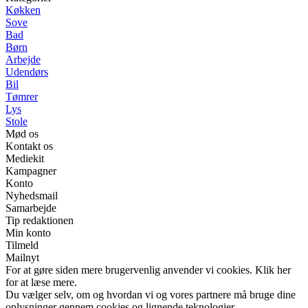
Køkken
Sove
Bad
Børn
Arbejde
Udendørs
Bil
Tømrer
Lys
Stole
Mød os
Kontakt os
Mediekit
Kampagner
Konto
Nyhedsmail
Samarbejde
Tip redaktionen
Min konto
Tilmeld
Mailnyt
For at gøre siden mere brugervenlig anvender vi cookies. Klik her
for at læse mere.
Du vælger selv, om og hvordan vi og vores partnere må bruge dine
oplysninger gennem cookies og lignende teknologier