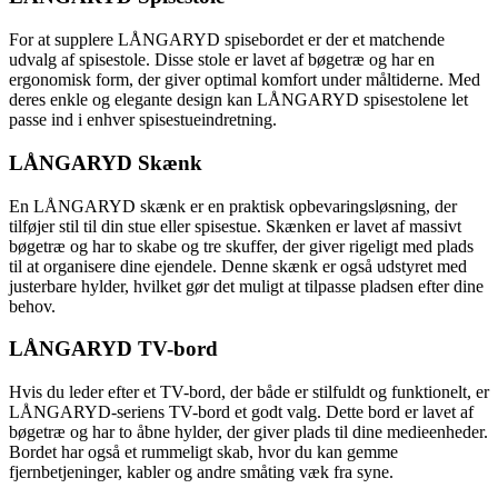
For at supplere LÅNGARYD spisebordet er der et matchende
udvalg af spisestole. Disse stole er lavet af bøgetræ og har en
ergonomisk form, der giver optimal komfort under måltiderne. Med
deres enkle og elegante design kan LÅNGARYD spisestolene let
passe ind i enhver spisestueindretning.
LÅNGARYD Skænk
En LÅNGARYD skænk er en praktisk opbevaringsløsning, der
tilføjer stil til din stue eller spisestue. Skænken er lavet af massivt
bøgetræ og har to skabe og tre skuffer, der giver rigeligt med plads
til at organisere dine ejendele. Denne skænk er også udstyret med
justerbare hylder, hvilket gør det muligt at tilpasse pladsen efter dine
behov.
LÅNGARYD TV-bord
Hvis du leder efter et TV-bord, der både er stilfuldt og funktionelt, er
LÅNGARYD-seriens TV-bord et godt valg. Dette bord er lavet af
bøgetræ og har to åbne hylder, der giver plads til dine medieenheder.
Bordet har også et rummeligt skab, hvor du kan gemme
fjernbetjeninger, kabler og andre småting væk fra syne.