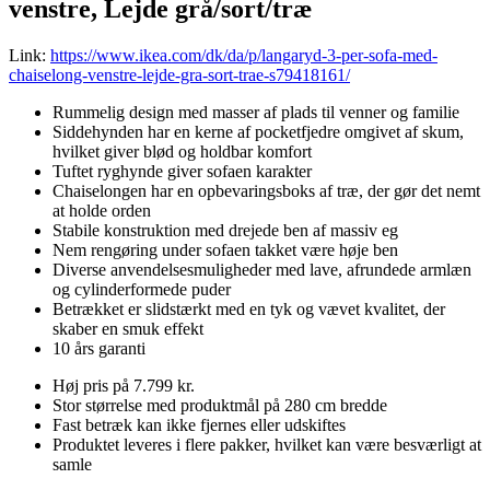
venstre, Lejde grå/sort/træ
Link:
https://www.ikea.com/dk/da/p/langaryd-3-per-sofa-med-
chaiselong-venstre-lejde-gra-sort-trae-s79418161/
Rummelig design med masser af plads til venner og familie
Siddehynden har en kerne af pocketfjedre omgivet af skum,
hvilket giver blød og holdbar komfort
Tuftet ryghynde giver sofaen karakter
Chaiselongen har en opbevaringsboks af træ, der gør det nemt
at holde orden
Stabile konstruktion med drejede ben af massiv eg
Nem rengøring under sofaen takket være høje ben
Diverse anvendelsesmuligheder med lave, afrundede armlæn
og cylinderformede puder
Betrækket er slidstærkt med en tyk og vævet kvalitet, der
skaber en smuk effekt
10 års garanti
Høj pris på 7.799 kr.
Stor størrelse med produktmål på 280 cm bredde
Fast betræk kan ikke fjernes eller udskiftes
Produktet leveres i flere pakker, hvilket kan være besværligt at
samle