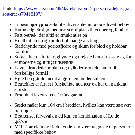
Link:
https://www.ikea.com/dk/da/p/langaryd-2-pers-sofa-lejde-gra-
sort-trae-s79418137/
Tilpasningsdygtig sofa til enhver anledning og ethvert behov
Rummeligt design med masser af plads til venner og familie
Fast betræk, der altid er smukt at se på
Holdbart look og komfort til mange års brug
Siddehynde med pocketfjedre og skum for blød og holdbar
komfort
Sofaen har en tuftet ryghynde og drejede ben af massiv eg for
et moderne og luftigt udseende
Lave, afrundede armlæn og cylinderformede puder til
forskellige formål
Høje ben gør det nemt at gøre rent under sofaen
Betrækket er farvet i forskellige nuancer og har en markant
struktur
Produktet leveres med 10 års garanti
Sædet måler kun 164 cm i bredden, hvilket kan være snævert
for nogle
Begrænset farvevalg med kun én kombination af Lejde
grå/sort
Mål på armlæn og siddehynde kan være uegnede til personer
med specifikke behov