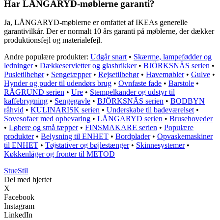
Har LÅNGARYD-møblerne garanti?
Ja, LÅNGARYD-møblerne er omfattet af IKEAs generelle
garantivilkår. Der er normalt 10 års garanti på møblerne, der dækker
produktionsfejl og materialefejl.
Andre populære produkter:
Udgår snart
•
Skærme, lampefødder og
ledninger
•
Dækkeservietter og glasbrikker
•
BJÖRKSNÄS serien
•
Pusletilbehør
•
Sengetæpper
•
Rejsetilbehør
•
Havemøbler
•
Gulve
•
Hynder og puder til udendørs brug
•
Ovnfaste fade
•
Barstole
•
RÅGRUND serien
•
Ure
•
Stempelkander og udstyr til
kaffebrygning
•
Sengegavle
•
BJÖRKSNÄS serien
•
BODBYN
råhvid
•
KULINARISK serien
•
Underskabe til badeværelset
•
Sovesofaer med opbevaring
•
LÅNGARYD serien
•
Brusehoveder
•
Løbere og små tæpper
•
FINSMAKARE serien
•
Populære
produkter
•
Belysning til ENHET
•
Bordplader
•
Opvaskemaskiner
til ENHET
•
Tøjstativer og bøjlestænger
•
Skinnesystemer
•
Køkkenlåger og fronter til METOD
StueStil
Del med hjertet
X
Facebook
Instagram
LinkedIn