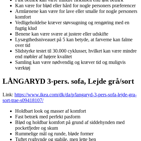
Kan være for blød eller hård for nogle personers præferencer
Armlænene kan være for lave eller smalle for nogle personers
komfort
Vedligeholdelse kræver støvsugning og rengøring med en
fugtig klud
Benene kan være svære at justere eller udskifte
Lysægthedsniveauet på 5 kan betyde, at farverne kan falme
over tid
Slidstyrke testet til 30.000 cyklusser, hvilket kan være mindre
end møbler af højere kvalitet
Samling kan være nødvendig og kræver tid og muligvis
værktøj
LÅNGARYD 3-pers. sofa, Lejde grå/sort
Link:
https://www.ikea.com/dk/da/p/langaryd-3-pers-sofa-lejde-gra-
sort-trae-s09418107/
Holdbart look og masser af komfort
Fast betræk med perfekt pasform
Blød og holdbar komfort på grund af siddehynden med
pocketfjedre og skum
Rummelige mål og runde, bløde former
Tuftet ryghynde og stabile, men lette ben