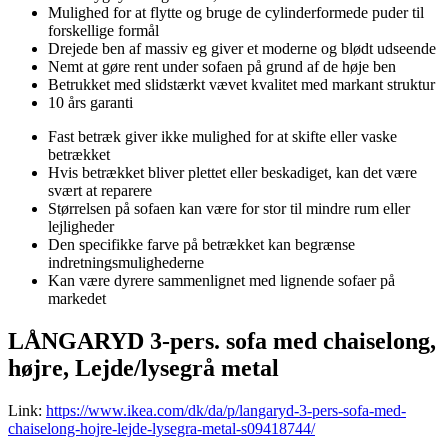
Mulighed for at flytte og bruge de cylinderformede puder til
forskellige formål
Drejede ben af massiv eg giver et moderne og blødt udseende
Nemt at gøre rent under sofaen på grund af de høje ben
Betrukket med slidstærkt vævet kvalitet med markant struktur
10 års garanti
Fast betræk giver ikke mulighed for at skifte eller vaske
betrækket
Hvis betrækket bliver plettet eller beskadiget, kan det være
svært at reparere
Størrelsen på sofaen kan være for stor til mindre rum eller
lejligheder
Den specifikke farve på betrækket kan begrænse
indretningsmulighederne
Kan være dyrere sammenlignet med lignende sofaer på
markedet
LÅNGARYD 3-pers. sofa med chaiselong,
højre, Lejde/lysegrå metal
Link:
https://www.ikea.com/dk/da/p/langaryd-3-pers-sofa-med-
chaiselong-hojre-lejde-lysegra-metal-s09418744/