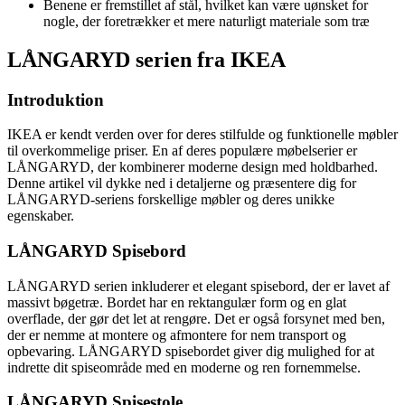
Benene er fremstillet af stål, hvilket kan være uønsket for
nogle, der foretrækker et mere naturligt materiale som træ
LÅNGARYD serien fra IKEA
Introduktion
IKEA er kendt verden over for deres stilfulde og funktionelle møbler
til overkommelige priser. En af deres populære møbelserier er
LÅNGARYD, der kombinerer moderne design med holdbarhed.
Denne artikel vil dykke ned i detaljerne og præsentere dig for
LÅNGARYD-seriens forskellige møbler og deres unikke
egenskaber.
LÅNGARYD Spisebord
LÅNGARYD serien inkluderer et elegant spisebord, der er lavet af
massivt bøgetræ. Bordet har en rektangulær form og en glat
overflade, der gør det let at rengøre. Det er også forsynet med ben,
der er nemme at montere og afmontere for nem transport og
opbevaring. LÅNGARYD spisebordet giver dig mulighed for at
indrette dit spiseområde med en moderne og ren fornemmelse.
LÅNGARYD Spisestole