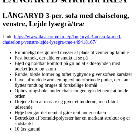
LÅNGARYD 3-per. sofa med chaiselong,
venstre, Lejde lysegrå/træ
Link:
https://www.ikea.com/dk/da/p/langaryd-3-per-sofa-med-
chaiselong-venstre-lejde-lysegra-trae-s49418167/
Rummeligt design med masser af plads til venner og familie
Fast betræk, der altid er smukt at se på
Blød og holdbar komfort på grund af siddehynden med
pocketfjedre og skum
Runde, bløde former og tuftet ryghynde giver sofaen karakter
Lave, afrundede armlæn og cylinderformede puder, der kan
flyttes rundt og bruges til forskellige formål
Opbevaringsboks under chaiselongen gør det nemt at holde
orden
Drejede ben af massiv eg giver et moderne, men blødt
udseende
Høje ben gør det nemt at gøre rent under sofaen
Betrækket af bomuld/polyester har en markant struktur og er
slidstærkt
10 års garanti