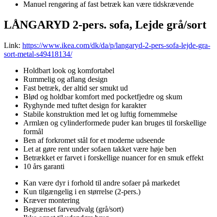
Manuel rengøring af fast betræk kan være tidskrævende
LÅNGARYD 2-pers. sofa, Lejde grå/sort
Link:
https://www.ikea.com/dk/da/p/langaryd-2-pers-sofa-lejde-gra-
sort-metal-s49418134/
Holdbart look og komfortabel
Rummelig og aflang design
Fast betræk, der altid ser smukt ud
Blød og holdbar komfort med pocketfjedre og skum
Ryghynde med tuftet design for karakter
Stabile konstruktion med let og luftig fornemmelse
Armlæn og cylinderformede puder kan bruges til forskellige
formål
Ben af forkromet stål for et moderne udseende
Let at gøre rent under sofaen takket være høje ben
Betrækket er farvet i forskellige nuancer for en smuk effekt
10 års garanti
Kan være dyr i forhold til andre sofaer på markedet
Kun tilgængelig i en størrelse (2-pers.)
Kræver montering
Begrænset farveudvalg (grå/sort)