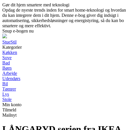
Gør dit hjem smartere med teknologi
Opdag de nyeste trends inden for smart home-teknologi og hvordan
du kan integrere dem i dit hjem. Denne e-bog giver dig indsigt i
automatisering, sikkerhedsløsninger og energistyring, så du kan bo
smartere og mere effektivt.
Snup e-bogen nu
StueStil
Kategorier
Køkken
Sove
Bad
Børn
Arbejde
Udendørs
Bil
Tømrer
Lys
Stole
Min konto
Tilmeld
Mailnyt
LÅNGARYD serien fra IKEA