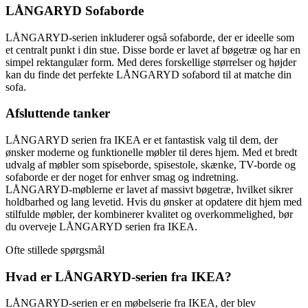
LÅNGARYD Sofaborde
LÅNGARYD-serien inkluderer også sofaborde, der er ideelle som
et centralt punkt i din stue. Disse borde er lavet af bøgetræ og har en
simpel rektangulær form. Med deres forskellige størrelser og højder
kan du finde det perfekte LÅNGARYD sofabord til at matche din
sofa.
Afsluttende tanker
LÅNGARYD serien fra IKEA er et fantastisk valg til dem, der
ønsker moderne og funktionelle møbler til deres hjem. Med et bredt
udvalg af møbler som spiseborde, spisestole, skænke, TV-borde og
sofaborde er der noget for enhver smag og indretning.
LÅNGARYD-møblerne er lavet af massivt bøgetræ, hvilket sikrer
holdbarhed og lang levetid. Hvis du ønsker at opdatere dit hjem med
stilfulde møbler, der kombinerer kvalitet og overkommelighed, bør
du overveje LÅNGARYD serien fra IKEA.
Ofte stillede spørgsmål
Hvad er LÅNGARYD-serien fra IKEA?
LÅNGARYD-serien er en møbelserie fra IKEA, der blev