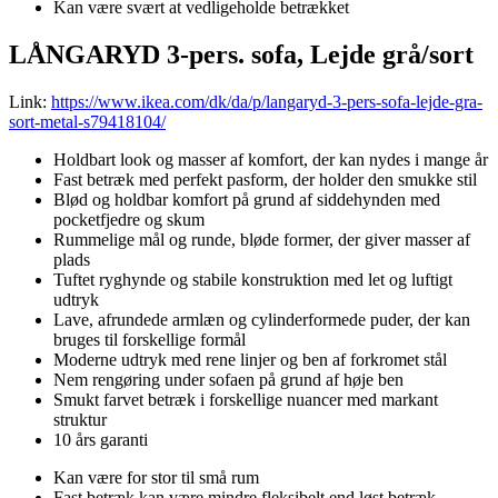
Kan være svært at vedligeholde betrækket
LÅNGARYD 3-pers. sofa, Lejde grå/sort
Link:
https://www.ikea.com/dk/da/p/langaryd-3-pers-sofa-lejde-gra-
sort-metal-s79418104/
Holdbart look og masser af komfort, der kan nydes i mange år
Fast betræk med perfekt pasform, der holder den smukke stil
Blød og holdbar komfort på grund af siddehynden med
pocketfjedre og skum
Rummelige mål og runde, bløde former, der giver masser af
plads
Tuftet ryghynde og stabile konstruktion med let og luftigt
udtryk
Lave, afrundede armlæn og cylinderformede puder, der kan
bruges til forskellige formål
Moderne udtryk med rene linjer og ben af forkromet stål
Nem rengøring under sofaen på grund af høje ben
Smukt farvet betræk i forskellige nuancer med markant
struktur
10 års garanti
Kan være for stor til små rum
Fast betræk kan være mindre fleksibelt end løst betræk