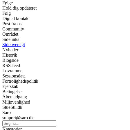
Følge
Hold dig opdateret
Følg
Digital kontakt
Post fra os
Community
Området
Sidelinks
Sideoversigt
Nyheder
Historik
Blogside
RSS-feed
Lovramme
Sessionsdata
Fortrolighedspolitik
Ejerskab
Betingelser
Åben adgang
Miljøvenlighed
StueStil.dk
Saro
support@saro.dk
Kategorier