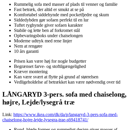
Rummelig sofa med masser af plads til venner og familie
Fast betræk, der altid er smukt at se på
Komfortabel siddehynde med pocketfjedre og skum
Siddedybden gør sofaen perfekt til en lur
Tuftet ryghynde giver sofaen karakter
Stabile og lette ben af forkromet stål
Opbevaringsboks under chaiselongen
Moderne udtryk med rene linjer
Nem at rengøre
10 års garanti
Prisen kan være høj for nogle budgetter
Begrænset farve- og stoftilgængelighed
Kræver montering
Kan være svært at flytte på grund af størrelsen
Vedligeholdelse af betrækket kan være nødvendig over tid
LÅNGARYD 3-pers. sofa med chaiselong,
højre, Lejde/lysegrå træ
Link:
https://www.ikea.com/dk/da/p/langaryd-3-pers-sofa-med-
chaiselong-hojre-lejde-lysegra-trae-s69418741/
Rund, bløde former og rummeligt design giver masser af