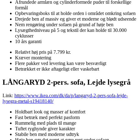
Afrundede armlæn og cylinderformede puder til forskellige
formål
Opbevaringsboks til at holde orden i området omkring sofaen
Drejede ben af massiv eg giver et moderne og blødt udseende
Nem rengøring under sofaen på grund af høje ben
Lysægthedniveau på 5 og tekstil der kan holde til 30.000
cyklusser
10 års garanti
Relativt høj pris på 7.799 kr.
Kræver montering
Flere pakker ved levering kan være besværligt
Betrækket er ikke aftageligt eller vaskebart
LÅNGARYD 2-pers. sofa, Lejde lysegrå
Link:
https://www.ikea.com/dk/da/p/langaryd-2-pers-sofa-lejde-
lysegra-metal-s19418140/
Holdbart look og masser af komfort
Fast betræk med perfekt pasform
Rummelig med plads til mange
Tuftet ryghynde giver karakter
Stabile ben med moderne udtryk
Høje ben gør det nemt at gøre rent under sofaen