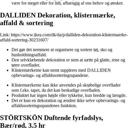
være for meget eller for lidt, afhængig af ens behov og ønsker.
DALLIDEN Dekoration, klistermærke,
affald & sortering
Link:
https://www.ikea.com/dk/da/p/dalliden-dekoration-klistermaerke-
affald-sortering-30231607/
Det gør det nemmere at organisere og sortere tøj, sko og
husholdningsaffald.
Den selvklæbende dekoration er nem at sætte på glatte, rene og
tørre overflader.
Klistermærkerne kan nemt suppleres med DALLIDEN
opbevarings- og affaldssorteringsspandene.
Klistermærkerne kan ikke anvendes på skrøbelige overflader
som f.eks. tapet, da det kan beskadige overfladen.
Produktet har ingen højde eller tykkelse, kun bredde og længde.
Det er kun en dekoration og ændrer ikke selve opbevarings- og
affaldssorteringsspandenes funktion.
STÖRTSKÖN Duftende fyrfadslys,
Bær/rød, 3.5 hr