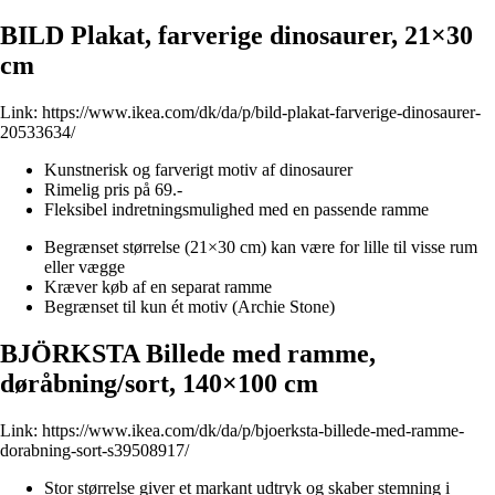
BILD Plakat, farverige dinosaurer, 21×30
cm
Link:
https://www.ikea.com/dk/da/p/bild-plakat-farverige-dinosaurer-
20533634/
Kunstnerisk og farverigt motiv af dinosaurer
Rimelig pris på 69.-
Fleksibel indretningsmulighed med en passende ramme
Begrænset størrelse (21×30 cm) kan være for lille til visse rum
eller vægge
Kræver køb af en separat ramme
Begrænset til kun ét motiv (Archie Stone)
BJÖRKSTA Billede med ramme,
døråbning/sort, 140×100 cm
Link:
https://www.ikea.com/dk/da/p/bjoerksta-billede-med-ramme-
dorabning-sort-s39508917/
Stor størrelse giver et markant udtryk og skaber stemning i