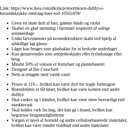
Link:
https://www.ikea.com/dk/da/p/stoertskoen-duftlys-i-
keramikkrukke-med-lag-baer-rod-10502459/
Giver en skøn duft af bær, grønne blade og violer
Skaber en glad stemning i hjemmet inspireret af solrige
sommerdage
Unikt farvemønster på keramikkrukken skabt ved hjælp af
adskillige lag glasur
Låget kan bruges som glasbakke for at beskytte underlaget
Kan genanvendes som urtepotteskjuler eller fyrfadsstage efter
brug
Mindst 50% af voksen er fornybart og plantebaseret
Designet af Ilse Crawford
Nem at rengøre med varmt vand
Prisen er 119.-, hvilket kan være dyrt for nogle forbrugere
Brændetiden er 60 timer, hvilket kan være kortere end andre
duftlys
Skal vaskes op i hånden, hvilket kan være mere besværligt end
maskinvask
Skal holdes væk fra ting, der kan gå i brand, hvilket kan
begrænse brugsmulighederne
Vægen er lavet af bomuld og andre cellulosebaserede materialer,
hvilket kan være mindre holdbart end andre materialer