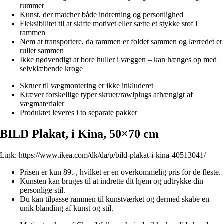
rummet
Kunst, der matcher både indretning og personlighed
Fleksibilitet til at skifte motivet eller sætte et stykke stof i
rammen
Nem at transportere, da rammen er foldet sammen og lærredet er
rullet sammen
Ikke nødvendigt at bore huller i væggen – kan hænges op med
selvklæbende kroge
Skruer til vægmontering er ikke inkluderet
Kræver forskellige typer skruer/rawlplugs afhængigt af
vægmaterialer
Produktet leveres i to separate pakker
BILD Plakat, i Kina, 50×70 cm
Link:
https://www.ikea.com/dk/da/p/bild-plakat-i-kina-40513041/
Prisen er kun 89.-, hvilket er en overkommelig pris for de fleste.
Kunsten kan bruges til at indrette dit hjem og udtrykke din
personlige stil.
Du kan tilpasse rammen til kunstværket og dermed skabe en
unik blanding af kunst og stil.