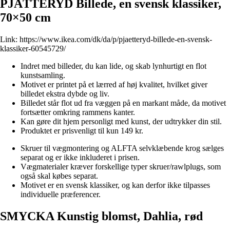
PJÄTTERYD Billede, en svensk klassiker,
70×50 cm
Link:
https://www.ikea.com/dk/da/p/pjaetteryd-billede-en-svensk-
klassiker-60545729/
Indret med billeder, du kan lide, og skab lynhurtigt en flot
kunstsamling.
Motivet er printet på et lærred af høj kvalitet, hvilket giver
billedet ekstra dybde og liv.
Billedet står flot ud fra væggen på en markant måde, da motivet
fortsætter omkring rammens kanter.
Kan gøre dit hjem personligt med kunst, der udtrykker din stil.
Produktet er prisvenligt til kun 149 kr.
Skruer til vægmontering og ALFTA selvklæbende krog sælges
separat og er ikke inkluderet i prisen.
Vægmaterialer kræver forskellige typer skruer/rawlplugs, som
også skal købes separat.
Motivet er en svensk klassiker, og kan derfor ikke tilpasses
individuelle præferencer.
SMYCKA Kunstig blomst, Dahlia, rød