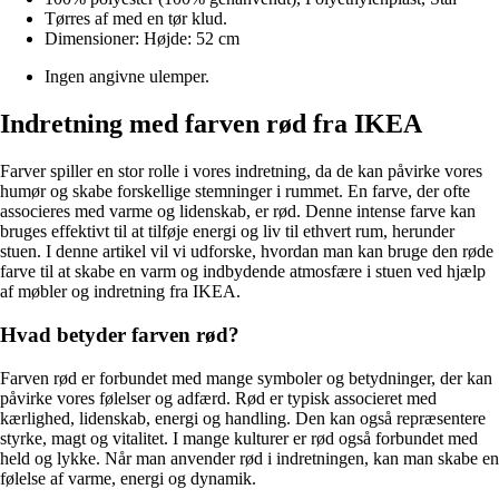
Tørres af med en tør klud.
Dimensioner: Højde: 52 cm
Ingen angivne ulemper.
Indretning med farven rød fra IKEA
Farver spiller en stor rolle i vores indretning, da de kan påvirke vores
humør og skabe forskellige stemninger i rummet. En farve, der ofte
associeres med varme og lidenskab, er rød. Denne intense farve kan
bruges effektivt til at tilføje energi og liv til ethvert rum, herunder
stuen. I denne artikel vil vi udforske, hvordan man kan bruge den røde
farve til at skabe en varm og indbydende atmosfære i stuen ved hjælp
af møbler og indretning fra IKEA.
Hvad betyder farven rød?
Farven rød er forbundet med mange symboler og betydninger, der kan
påvirke vores følelser og adfærd. Rød er typisk associeret med
kærlighed, lidenskab, energi og handling. Den kan også repræsentere
styrke, magt og vitalitet. I mange kulturer er rød også forbundet med
held og lykke. Når man anvender rød i indretningen, kan man skabe en
følelse af varme, energi og dynamik.