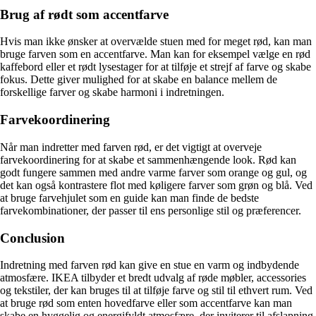
Brug af rødt som accentfarve
Hvis man ikke ønsker at overvælde stuen med for meget rød, kan man
bruge farven som en accentfarve. Man kan for eksempel vælge en rød
kaffebord eller et rødt lysestager for at tilføje et strejf af farve og skabe
fokus. Dette giver mulighed for at skabe en balance mellem de
forskellige farver og skabe harmoni i indretningen.
Farvekoordinering
Når man indretter med farven rød, er det vigtigt at overveje
farvekoordinering for at skabe et sammenhængende look. Rød kan
godt fungere sammen med andre varme farver som orange og gul, og
det kan også kontrastere flot med køligere farver som grøn og blå. Ved
at bruge farvehjulet som en guide kan man finde de bedste
farvekombinationer, der passer til ens personlige stil og præferencer.
Conclusion
Indretning med farven rød kan give en stue en varm og indbydende
atmosfære. IKEA tilbyder et bredt udvalg af røde møbler, accessories
og tekstiler, der kan bruges til at tilføje farve og stil til ethvert rum. Ved
at bruge rød som enten hovedfarve eller som accentfarve kan man
skabe en hyggelig og energifyldt atmosfære, der inviterer til afslapning