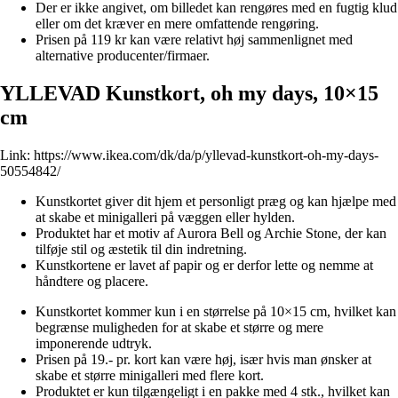
Der er ikke angivet, om billedet kan rengøres med en fugtig klud
eller om det kræver en mere omfattende rengøring.
Prisen på 119 kr kan være relativt høj sammenlignet med
alternative producenter/firmaer.
YLLEVAD Kunstkort, oh my days, 10×15
cm
Link:
https://www.ikea.com/dk/da/p/yllevad-kunstkort-oh-my-days-
50554842/
Kunstkortet giver dit hjem et personligt præg og kan hjælpe med
at skabe et minigalleri på væggen eller hylden.
Produktet har et motiv af Aurora Bell og Archie Stone, der kan
tilføje stil og æstetik til din indretning.
Kunstkortene er lavet af papir og er derfor lette og nemme at
håndtere og placere.
Kunstkortet kommer kun i en størrelse på 10×15 cm, hvilket kan
begrænse muligheden for at skabe et større og mere
imponerende udtryk.
Prisen på 19.- pr. kort kan være høj, især hvis man ønsker at
skabe et større minigalleri med flere kort.
Produktet er kun tilgængeligt i en pakke med 4 stk., hvilket kan