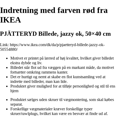
Indretning med farven rød fra
IKEA
PJÄTTERYD Billede, jazzy ok, 50×40 cm
Link:
https://www.ikea.com/dk/da/p/pjaetteryd-billede-jazzy-ok-
50554880/
Motivet er printet på lærred af høj kvalitet, hvilket giver billedet
ekstra dybde og liv.
Billedet står flot ud fra væggen på en markant måde, da motivet
fortsætter omkring rammens kanter.
Det er hurtigt og nemt at skabe en flot kunstsamling ved at
indrette med billeder, man kan lide.
Produktet giver mulighed for at tilføje personlighed og stil til ens
hjem
Produktet sælges uden skruer til vægmontering, som skal købes
separat.
Forskellige vægmaterialer kræver forskellige typer
skruer/rawlplugs, hvilket kan være en besvær at finde ud af.