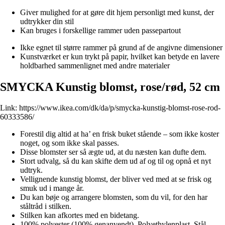
Giver mulighed for at gøre dit hjem personligt med kunst, der
udtrykker din stil
Kan bruges i forskellige rammer uden passepartout
Ikke egnet til større rammer på grund af de angivne dimensioner
Kunstværket er kun trykt på papir, hvilket kan betyde en lavere
holdbarhed sammenlignet med andre materialer
SMYCKA Kunstig blomst, rose/rød, 52 cm
Link:
https://www.ikea.com/dk/da/p/smycka-kunstig-blomst-rose-rod-
60333586/
Forestil dig altid at ha’ en frisk buket stående – som ikke koster
noget, og som ikke skal passes.
Disse blomster ser så ægte ud, at du næsten kan dufte dem.
Stort udvalg, så du kan skifte dem ud af og til og opnå et nyt
udtryk.
Vellignende kunstig blomst, der bliver ved med at se frisk og
smuk ud i mange år.
Du kan bøje og arrangere blomsten, som du vil, for den har
ståltråd i stilken.
Stilken kan afkortes med en bidetang.
100% polyester (100% genanvendt), Polyethylenplast, Stål