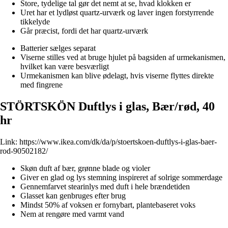
Store, tydelige tal gør det nemt at se, hvad klokken er
Uret har et lydløst quartz-urværk og laver ingen forstyrrende
tikkelyde
Går præcist, fordi det har quartz-urværk
Batterier sælges separat
Viserne stilles ved at bruge hjulet på bagsiden af urmekanismen,
hvilket kan være besværligt
Urmekanismen kan blive ødelagt, hvis viserne flyttes direkte
med fingrene
STÖRTSKÖN Duftlys i glas, Bær/rød, 40
hr
Link:
https://www.ikea.com/dk/da/p/stoertskoen-duftlys-i-glas-baer-
rod-90502182/
Skøn duft af bær, grønne blade og violer
Giver en glad og lys stemning inspireret af solrige sommerdage
Gennemfarvet stearinlys med duft i hele brændetiden
Glasset kan genbruges efter brug
Mindst 50% af voksen er fornybart, plantebaseret voks
Nem at rengøre med varmt vand