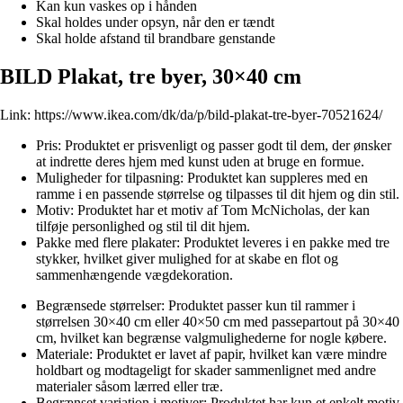
Kan kun vaskes op i hånden
Skal holdes under opsyn, når den er tændt
Skal holde afstand til brandbare genstande
BILD Plakat, tre byer, 30×40 cm
Link:
https://www.ikea.com/dk/da/p/bild-plakat-tre-byer-70521624/
Pris: Produktet er prisvenligt og passer godt til dem, der ønsker
at indrette deres hjem med kunst uden at bruge en formue.
Muligheder for tilpasning: Produktet kan suppleres med en
ramme i en passende størrelse og tilpasses til dit hjem og din stil.
Motiv: Produktet har et motiv af Tom McNicholas, der kan
tilføje personlighed og stil til dit hjem.
Pakke med flere plakater: Produktet leveres i en pakke med tre
stykker, hvilket giver mulighed for at skabe en flot og
sammenhængende vægdekoration.
Begrænsede størrelser: Produktet passer kun til rammer i
størrelsen 30×40 cm eller 40×50 cm med passepartout på 30×40
cm, hvilket kan begrænse valgmulighederne for nogle købere.
Materiale: Produktet er lavet af papir, hvilket kan være mindre
holdbart og modtageligt for skader sammenlignet med andre
materialer såsom lærred eller træ.
Begrænset variation i motiver: Produktet har kun et enkelt motiv