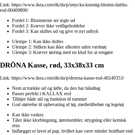
Link:
https://www.ikea.com/dk/da/p/smycka-kunstig-blomst-dahlia-
rod-00409800/
Fordel 1: Blomsterne ser ægte ud
Fordel 2: Kræver ikke vedligeholdelse
Fordel 3: Kan skiftes ud og give et nyt udtryk
Ulempe 1: Kan ikke duftes
Ulempe 2: Stilken kan ikke afkortes uden værktøj
Ulempe 3: Kræver tørring med en klud for at rengøre
DRÖNA Kasse, rød, 33x38x33 cm
Link:
https://www.ikea.com/dk/da/p/droena-kasse-rod-40249353/
Nem at trække ud og løfte, da den har håndtag
Passer perfekt i KALLAX reol
Tilføjer både stil og funktion til rummet
God størrelse til opbevaring af tøj, medietilbehør og legetøj
Kan ikke vaskes
Tåler ikke klorblegning, tørretumbler, strygning eller kemisk
rens
Indlægget er lavet af pap, hvilket kan være mindre holdbart end