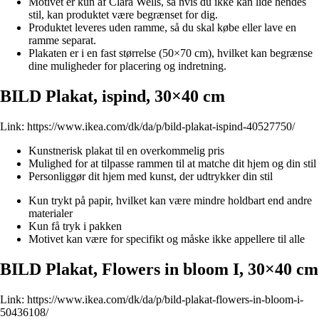
Motivet er kun af Clara Wells, så hvis du ikke kan lide hendes
stil, kan produktet være begrænset for dig.
Produktet leveres uden ramme, så du skal købe eller lave en
ramme separat.
Plakaten er i en fast størrelse (50×70 cm), hvilket kan begrænse
dine muligheder for placering og indretning.
BILD Plakat, ispind, 30×40 cm
Link:
https://www.ikea.com/dk/da/p/bild-plakat-ispind-40527750/
Kunstnerisk plakat til en overkommelig pris
Mulighed for at tilpasse rammen til at matche dit hjem og din stil
Personliggør dit hjem med kunst, der udtrykker din stil
Kun trykt på papir, hvilket kan være mindre holdbart end andre
materialer
Kun få tryk i pakken
Motivet kan være for specifikt og måske ikke appellere til alle
BILD Plakat, Flowers in bloom I, 30×40 cm
Link:
https://www.ikea.com/dk/da/p/bild-plakat-flowers-in-bloom-i-
50436108/