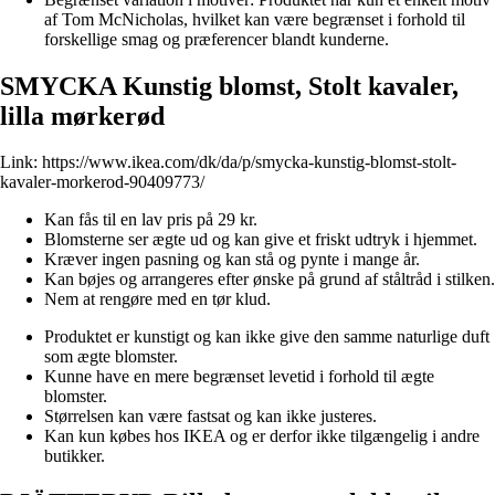
af Tom McNicholas, hvilket kan være begrænset i forhold til
forskellige smag og præferencer blandt kunderne.
SMYCKA Kunstig blomst, Stolt kavaler,
lilla mørkerød
Link:
https://www.ikea.com/dk/da/p/smycka-kunstig-blomst-stolt-
kavaler-morkerod-90409773/
Kan fås til en lav pris på 29 kr.
Blomsterne ser ægte ud og kan give et friskt udtryk i hjemmet.
Kræver ingen pasning og kan stå og pynte i mange år.
Kan bøjes og arrangeres efter ønske på grund af ståltråd i stilken.
Nem at rengøre med en tør klud.
Produktet er kunstigt og kan ikke give den samme naturlige duft
som ægte blomster.
Kunne have en mere begrænset levetid i forhold til ægte
blomster.
Størrelsen kan være fastsat og kan ikke justeres.
Kan kun købes hos IKEA og er derfor ikke tilgængelig i andre
butikker.