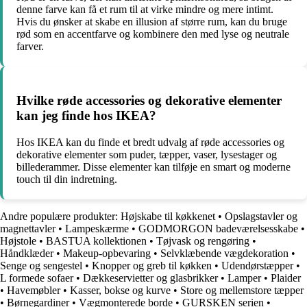
denne farve kan få et rum til at virke mindre og mere intimt.
Hvis du ønsker at skabe en illusion af større rum, kan du bruge
rød som en accentfarve og kombinere den med lyse og neutrale
farver.
Hvilke røde accessories og dekorative elementer
kan jeg finde hos IKEA?
Hos IKEA kan du finde et bredt udvalg af røde accessories og
dekorative elementer som puder, tæpper, vaser, lysestager og
billederammer. Disse elementer kan tilføje en smart og moderne
touch til din indretning.
Andre populære produkter:
Højskabe til køkkenet
•
Opslagstavler og
magnettavler
•
Lampeskærme
•
GODMORGON badeværelsesskabe
•
Højstole
•
BASTUA kollektionen
•
Tøjvask og rengøring
•
Håndklæder
•
Makeup-opbevaring
•
Selvklæbende vægdekoration
•
Senge og sengestel
•
Knopper og greb til køkken
•
Udendørstæpper
•
L formede sofaer
•
Dækkeservietter og glasbrikker
•
Lamper
•
Plaider
•
Havemøbler
•
Kasser, bokse og kurve
•
Store og mellemstore tæpper
•
Børnegardiner
•
Vægmonterede borde
•
GURSKEN serien
•