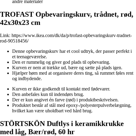
andre materialer
TROFAST Opbevaringskurv, trådnet, rød,
42x30x23 cm
Link:
https://www.ikea.com/dk/da/p/trofast-opbevaringskurv-tradnet-
rod-90518456/
Denne opbevaringskurv har et cool udtryk, der passer perfekt i
et teenageværelse.
Den er rummelig og giver god plads til opbevaring.
Kurven er nem at trække ud, bære og sætte på plads igen.
Hjælper børn med at organisere deres ting, så rummet føles rent
og indbydende.
Kurven er ikke godkendt til kontakt med fødevarer.
Den anbefales kun til indendørs brug.
Der er kun angivet én farve (rød) i produktbeskrivelsen.
Produktet består af stål med epoxy-/polyesterpulverbelægning,
hvilket kan være uholdbart ved hård brug.
STÖRTSKÖN Duftlys i keramikkrukke
med låg, Bær/rød, 60 hr