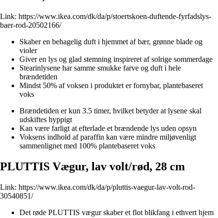
Link:
https://www.ikea.com/dk/da/p/stoertskoen-duftende-fyrfadslys-
baer-rod-20502166/
Skaber en behagelig duft i hjemmet af bær, grønne blade og
violer
Giver en lys og glad stemning inspireret af solrige sommerdage
Stearinlysene har samme smukke farve og duft i hele
brændetiden
Mindst 50% af voksen i produktet er fornybar, plantebaseret
voks
Brændetiden er kun 3.5 timer, hvilket betyder at lysene skal
udskiftes hyppigt
Kan være farligt at efterlade et brændende lys uden opsyn
Voksens indhold af paraffin kan være mindre miljøvenligt
sammenlignet med 100% plantebaseret voks
PLUTTIS Vægur, lav volt/rød, 28 cm
Link:
https://www.ikea.com/dk/da/p/pluttis-vaegur-lav-volt-rod-
30540851/
Det røde PLUTTIS vægur skaber et flot blikfang i ethvert hjem