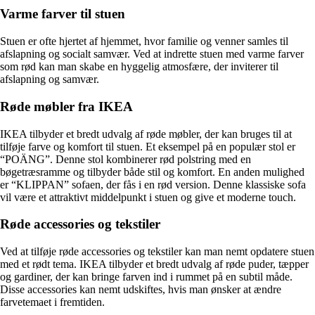
Varme farver til stuen
Stuen er ofte hjertet af hjemmet, hvor familie og venner samles til
afslapning og socialt samvær. Ved at indrette stuen med varme farver
som rød kan man skabe en hyggelig atmosfære, der inviterer til
afslapning og samvær.
Røde møbler fra IKEA
IKEA tilbyder et bredt udvalg af røde møbler, der kan bruges til at
tilføje farve og komfort til stuen. Et eksempel på en populær stol er
“POÄNG”. Denne stol kombinerer rød polstring med en
bøgetræsramme og tilbyder både stil og komfort. En anden mulighed
er “KLIPPAN” sofaen, der fås i en rød version. Denne klassiske sofa
vil være et attraktivt middelpunkt i stuen og give et moderne touch.
Røde accessories og tekstiler
Ved at tilføje røde accessories og tekstiler kan man nemt opdatere stuen
med et rødt tema. IKEA tilbyder et bredt udvalg af røde puder, tæpper
og gardiner, der kan bringe farven ind i rummet på en subtil måde.
Disse accessories kan nemt udskiftes, hvis man ønsker at ændre
farvetemaet i fremtiden.