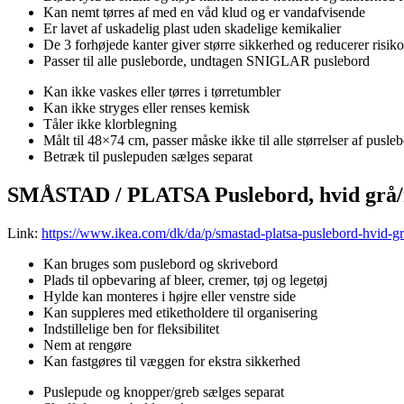
Kan nemt tørres af med en våd klud og er vandafvisende
Er lavet af uskadelig plast uden skadelige kemikalier
De 3 forhøjede kanter giver større sikkerhed og reducerer risiko
Passer til alle pusleborde, undtagen SNIGLAR puslebord
Kan ikke vaskes eller tørres i tørretumbler
Kan ikke stryges eller renses kemisk
Tåler ikke klorblegning
Målt til 48×74 cm, passer måske ikke til alle størrelser af pusle
Betræk til puslepuden sælges separat
SMÅSTAD / PLATSA Puslebord, hvid grå/
Link:
https://www.ikea.com/dk/da/p/smastad-platsa-puslebord-hvid-g
Kan bruges som puslebord og skrivebord
Plads til opbevaring af bleer, cremer, tøj og legetøj
Hylde kan monteres i højre eller venstre side
Kan suppleres med etiketholdere til organisering
Indstillelige ben for fleksibilitet
Nem at rengøre
Kan fastgøres til væggen for ekstra sikkerhed
Puslepude og knopper/greb sælges separat