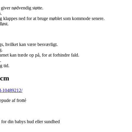
giver nødvendig støtte.
.
og klappes ned for at bruge møblet som kommode senere.
løst.
s, hvilket kan være besværligt.
g.
rnet kan træde op på, for at forhindre fald.
.
g tid.
 cm
id-10489212/
epude af frotté
ge for din babys hud eller sundhed