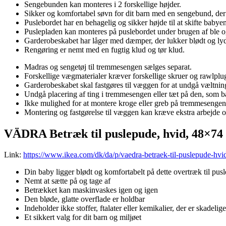
Sengebunden kan monteres i 2 forskellige højder.
Sikker og komfortabel søvn for dit barn med en sengebund, der 
Puslebordet har en behagelig og sikker højde til at skifte babyen
Puslepladen kan monteres på puslebordet under brugen af ble 
Garderobeskabet har låger med dæmper, der lukker blødt og lyd
Rengøring er nemt med en fugtig klud og tør klud.
Madras og sengetøj til tremmesengen sælges separat.
Forskellige vægmaterialer kræver forskellige skruer og rawlplug
Garderobeskabet skal fastgøres til væggen for at undgå væltnin
Undgå placering af ting i tremmesengen eller tæt på den, som ba
Ikke mulighed for at montere kroge eller greb på tremmesengen
Montering og fastgørelse til væggen kan kræve ekstra arbejde o
VÄDRA Betræk til puslepude, hvid, 48×74
Link:
https://www.ikea.com/dk/da/p/vaedra-betraek-til-puslepude-hv
Din baby ligger blødt og komfortabelt på dette overtræk til pusl
Nemt at sætte på og tage af
Betrækket kan maskinvaskes igen og igen
Den bløde, glatte overflade er holdbar
Indeholder ikke stoffer, ftalater eller kemikalier, der er skadeli
Et sikkert valg for dit barn og miljøet