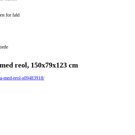
en for fald
borde
med reol, 150x79x123 cm
ra-med-reol-s09483918/