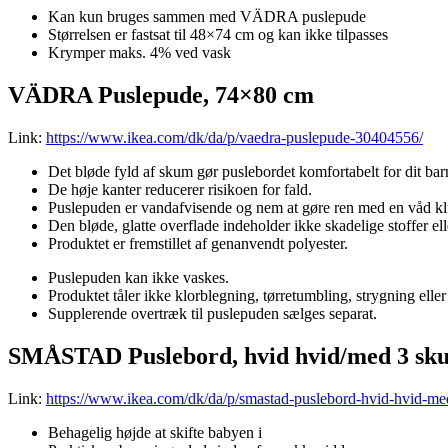
Kan kun bruges sammen med VÄDRA puslepude
Størrelsen er fastsat til 48×74 cm og kan ikke tilpasses
Krymper maks. 4% ved vask
VÄDRA Puslepude, 74×80 cm
Link:
https://www.ikea.com/dk/da/p/vaedra-puslepude-30404556/
Det bløde fyld af skum gør puslebordet komfortabelt for dit bar
De høje kanter reducerer risikoen for fald.
Puslepuden er vandafvisende og nem at gøre ren med en våd kl
Den bløde, glatte overflade indeholder ikke skadelige stoffer ell
Produktet er fremstillet af genanvendt polyester.
Puslepuden kan ikke vaskes.
Produktet tåler ikke klorblegning, tørretumbling, strygning elle
Supplerende overtræk til puslepuden sælges separat.
SMÅSTAD Puslebord, hvid hvid/med 3 sku
Link:
https://www.ikea.com/dk/da/p/smastad-puslebord-hvid-hvid-me
Behagelig højde at skifte babyen i