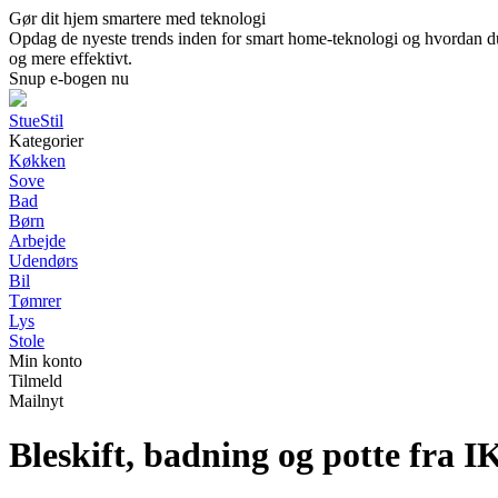
Gør dit hjem smartere med teknologi
Opdag de nyeste trends inden for smart home-teknologi og hvordan du 
og mere effektivt.
Snup e-bogen nu
StueStil
Kategorier
Køkken
Sove
Bad
Børn
Arbejde
Udendørs
Bil
Tømrer
Lys
Stole
Min konto
Tilmeld
Mailnyt
Bleskift, badning og potte fra 