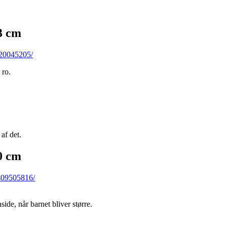
3 cm
-20045205/
 ro.
af det.
0 cm
-s09505816/
de, når barnet bliver større.