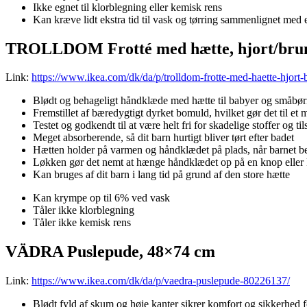
Ikke egnet til klorblegning eller kemisk rens
Kan kræve lidt ekstra tid til vask og tørring sammenlignet med
TROLLDOM Frotté med hætte, hjort/bru
Link:
https://www.ikea.com/dk/da/p/trolldom-frotte-med-haette-hjort
Blødt og behageligt håndklæde med hætte til babyer og småbø
Fremstillet af bæredygtigt dyrket bomuld, hvilket gør det til et 
Testet og godkendt til at være helt fri for skadelige stoffer og ti
Meget absorberende, så dit barn hurtigt bliver tørt efter badet
Hætten holder på varmen og håndklædet på plads, når barnet b
Løkken gør det nemt at hænge håndklædet op på en knop eller
Kan bruges af dit barn i lang tid på grund af den store hætte
Kan krympe op til 6% ved vask
Tåler ikke klorblegning
Tåler ikke kemisk rens
VÄDRA Puslepude, 48×74 cm
Link:
https://www.ikea.com/dk/da/p/vaedra-puslepude-80226137/
Blødt fyld af skum og høje kanter sikrer komfort og sikkerhed f