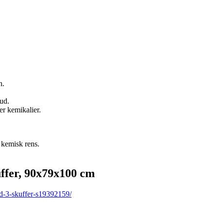
n.
ud.
er kemikalier.
r kemisk rens.
ffer, 90x79x100 cm
d-3-skuffer-s19392159/