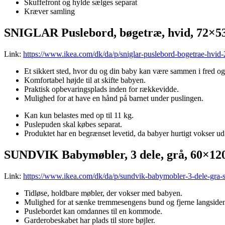
Skuffefront og hylde sælges separat
Kræver samling
SNIGLAR Puslebord, bøgetræ, hvid, 72×5
Link:
https://www.ikea.com/dk/da/p/sniglar-puslebord-bogetrae-hvid
Et sikkert sted, hvor du og din baby kan være sammen i fred og
Komfortabel højde til at skifte babyen.
Praktisk opbevaringsplads inden for rækkevidde.
Mulighed for at have en hånd på barnet under puslingen.
Kan kun belastes med op til 11 kg.
Puslepuden skal købes separat.
Produktet har en begrænset levetid, da babyer hurtigt vokser ud 
SUNDVIK Babymøbler, 3 dele, grå, 60×12
Link:
https://www.ikea.com/dk/da/p/sundvik-babymobler-3-dele-gra
Tidløse, holdbare møbler, der vokser med babyen.
Mulighed for at sænke tremmesengens bund og fjerne langsidensi
Puslebordet kan omdannes til en kommode.
Garderobeskabet har plads til store bøjler.