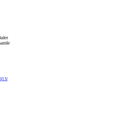
ialer
 samle
913/