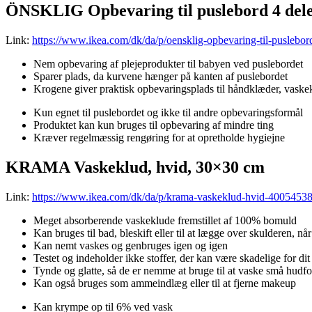
ÖNSKLIG Opbevaring til puslebord 4 dele
Link:
https://www.ikea.com/dk/da/p/oensklig-opbevaring-til-puslebo
Nem opbevaring af plejeprodukter til babyen ved puslebordet
Sparer plads, da kurvene hænger på kanten af puslebordet
Krogene giver praktisk opbevaringsplads til håndklæder, vaske
Kun egnet til puslebordet og ikke til andre opbevaringsformål
Produktet kan kun bruges til opbevaring af mindre ting
Kræver regelmæssig rengøring for at opretholde hygiejne
KRAMA Vaskeklud, hvid, 30×30 cm
Link:
https://www.ikea.com/dk/da/p/krama-vaskeklud-hvid-40054538
Meget absorberende vaskeklude fremstillet af 100% bomuld
Kan bruges til bad, bleskift eller til at lægge over skulderen, nå
Kan nemt vaskes og genbruges igen og igen
Testet og indeholder ikke stoffer, der kan være skadelige for di
Tynde og glatte, så de er nemme at bruge til at vaske små hudfo
Kan også bruges som ammeindlæg eller til at fjerne makeup
Kan krympe op til 6% ved vask