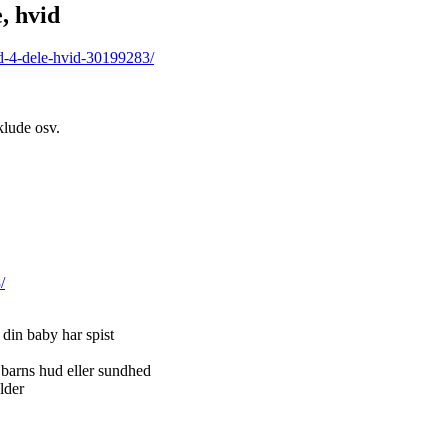
, hvid
rd-4-dele-hvid-30199283/
klude osv.
/
r din baby har spist
t barns hud eller sundhed
lder