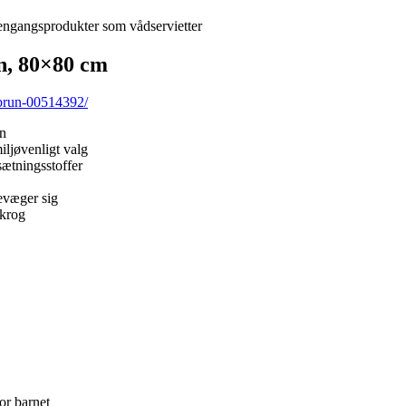
 engangsprodukter som vådservietter
n, 80×80 cm
-brun-00514392/
rn
miljøvenligt valg
lsætningsstoffer
evæger sig
 krog
or barnet