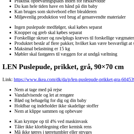
Praktisk opbevaringsplads inden for rækkevidde
Du kan hele tiden have en hånd på din baby
Kan bruges som skrivebord efter blealderen
Miljøvenlig produktion ved brug af genanvendte materialer
Ingen puslepude medfølger, skal købes separat
Knopper og greb skal købes separat
Forskellige skruer og rawlplugs kræves til forskellige vægmater
Produktet består af flere pakker, hvilket kan være besværligt at
Maksimal belastning er 15 kg
Møbler skal fastgøres til væggen for at undgå væltning
LEN Puslepude, prikket, grå, 90×70 cm
Link:
https://www.ikea.com/dk/da/p/len-puslepude-prikket-gra-60453
Nem at tage med på rejse
Vandafvisende og let at rengøre
Blød og behagelig for dig og din baby
Holdbar og indeholder ikke skadelige stoffer
Nem at klippe sammen og opbevare
Kan krympe op til 4% ved maskinvask
Tåler ikke klorblegning eller kemisk rens
Må ikke tørres i tørretumbler eller stryges