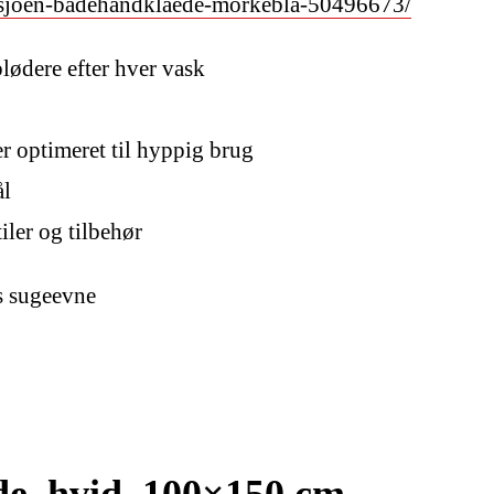
iksjoen-badehandklaede-morkebla-50496673/
lødere efter hver vask
er optimeret til hyppig brug
ål
ler og tilbehør
s sugeevne
, hvid, 100×150 cm