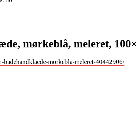
e, mørkeblå, meleret, 100
an-badehandklaede-morkebla-meleret-40442906/