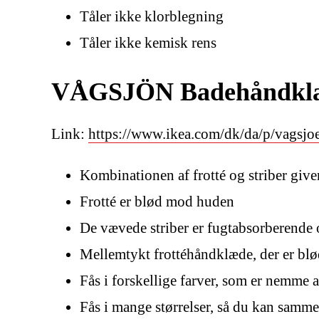
Tåler ikke klorblegning
Tåler ikke kemisk rens
VÅGSJÖN Badehåndklæd
Link:
https://www.ikea.com/dk/da/p/vagsj
Kombinationen af frotté og striber giv
Frotté er blød mod huden
De vævede striber er fugtabsorberende o
Mellemtykt frottéhåndklæde, der er bl
Fås i forskellige farver, som er nemme 
Fås i mange størrelser, så du kan samm