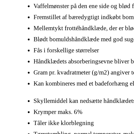
Vaffelmønster på den ene side og blød f
Fremstillet af bæredygtigt indkøbt bo
Mellemtykt frottéhåndklæde, der er bl
Blødt bomuldshåndklæde med god sug
Fås i forskellige størrelser
Håndklædets absorberingsevne bliver be
Gram pr. kvadratmeter (g/m2) angiver t
Kan kombineres med et badeforhæng ell
Skyllemiddel kan nedsætte håndklædet
Krymper maks. 6%
Tåler ikke klorblegning
Tørretumbling, normal temperatur, mak