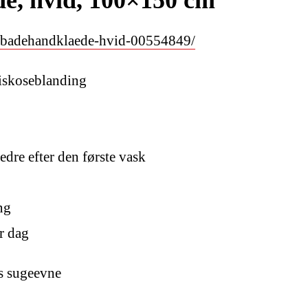
n-badehandklaede-hvid-00554849/
iskoseblanding
dre efter den første vask
ng
r dag
s sugeevne