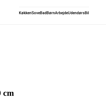
Køkken
Sove
Bad
Børn
Arbejde
Udendørs
Bil
0 cm