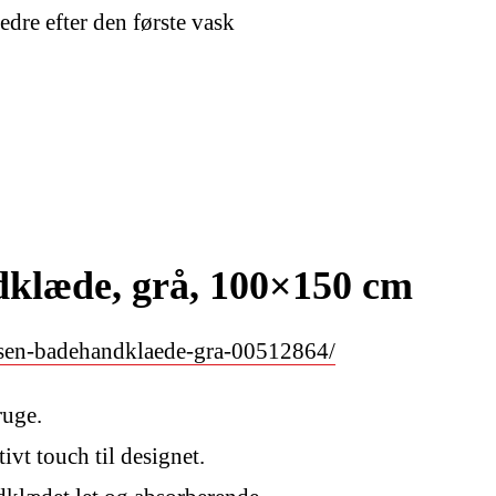
dre efter den første vask
æde, grå, 100×150 cm
rsen-badehandklaede-gra-00512864/
ruge.
ivt touch til designet.