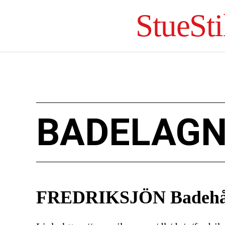
StueSti
BADELAGN
FREDRIKSJÖN Badehånd