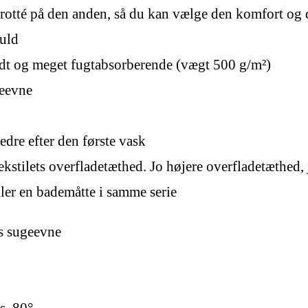
rotté på den anden, så du kan vælge den komfort og d
muld
ødt og meget fugtabsorberende (vægt 500 g/m²)
eevne
dre efter den første vask
ekstilets overfladetæthed. Jo højere overfladetæthed
er en bademåtte i samme serie
s sugeevne
s. 80°