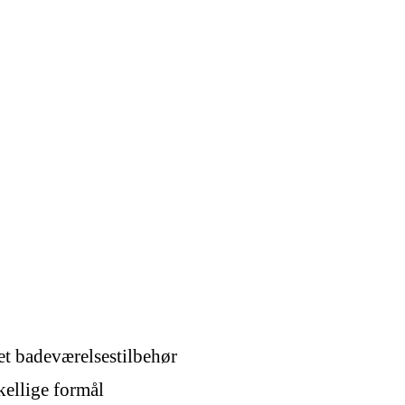
et badeværelsestilbehør
kellige formål