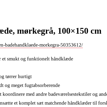
e, mørkegrå, 100×150 cm
oen-badehandklaede-morkegra-50353612/
er et smukt og funktionelt håndklæde
g tørrer hurtigt
ødt og meget fugtabsorberende
at koordinere med andre badeværelsestekstiler og and
ensætte et komplet sæt matchende håndklæder til fors