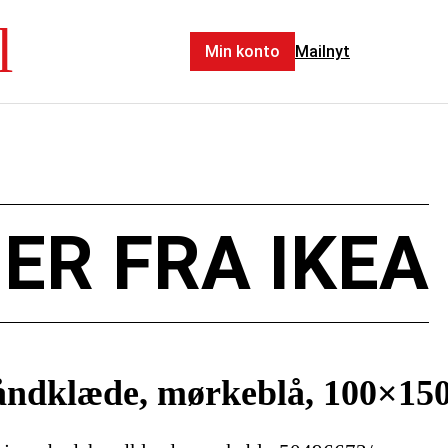
l
Min konto
Mailnyt
ER FRA IKEA
klæde, mørkeblå, 100×15