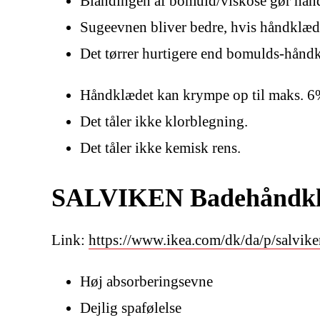
Blandingen af bomuld/viskose gør hånd
Sugeevnen bliver bedre, hvis håndklæde
Det tørrer hurtigere end bomulds-hånd
Håndklædet kan krympe op til maks. 6
Det tåler ikke klorblegning.
Det tåler ikke kemisk rens.
SALVIKEN Badehåndklæ
Link:
https://www.ikea.com/dk/da/p/salvi
Høj absorberingsevne
Dejlig spafølelse