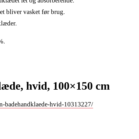
klædet let og absorberende.
t bliver vasket før brug.
klæder.
%.
de, hvid, 100×150 cm
ken-badehandklaede-hvid-10313227/