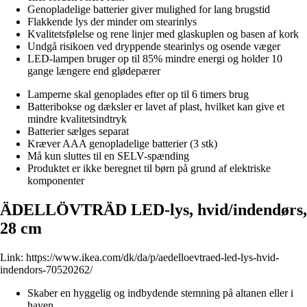
Genopladelige batterier giver mulighed for lang brugstid
Flakkende lys der minder om stearinlys
Kvalitetsfølelse og rene linjer med glaskuplen og basen af kork
Undgå risikoen ved dryppende stearinlys og osende væger
LED-lampen bruger op til 85% mindre energi og holder 10
gange længere end glødepærer
Lamperne skal genoplades efter op til 6 timers brug
Batteribokse og dæksler er lavet af plast, hvilket kan give et
mindre kvalitetsindtryk
Batterier sælges separat
Kræver AAA genopladelige batterier (3 stk)
Må kun sluttes til en SELV-spænding
Produktet er ikke beregnet til børn på grund af elektriske
komponenter
ÄDELLÖVTRÄD LED-lys, hvid/indendørs,
28 cm
Link:
https://www.ikea.com/dk/da/p/aedelloevtraed-led-lys-hvid-
indendors-70520262/
Skaber en hyggelig og indbydende stemning på altanen eller i
haven