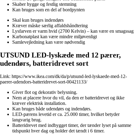
Skaber hygge og festlig stemning
Kan bruges som en del af bordpynten
Skal kun bruges indendørs
Kræver måske særlig affaldshåndtering
Lysfarven er varm hvid (2700 Kelvin) – kan være en smagssag
Karbonatplast kan være mindre miljøvenligt
Samlevejledning kan være nødvendig
UTSUND LED-lyskæde med 12 pærer,
udendørs, batteridrevet sort
Link:
https://www.ikea.com/dk/da/p/utsund-led-lyskaede-med-12-
paerer-udendors-batteridrevet-sort-00421133/
Giver flot og dekorativ belysning.
Nem at placere hvor du vil, da den er batteridrevet og ikke
kræver elektrisk installation.
Kan bruges både udendørs og indendørs.
LED-pærens levetid er ca. 25.000 timer, hvilket betyder
langvarig brug.
Batteridrevet med indbygget timer, der tænder lyset på samme
tidspunkt hver dag og holder det tændt i 6 timer.