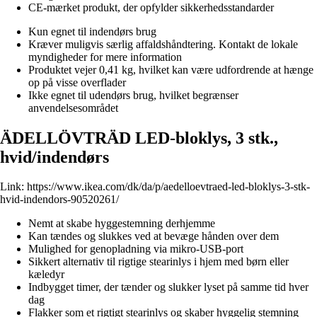
CE-mærket produkt, der opfylder sikkerhedsstandarder
Kun egnet til indendørs brug
Kræver muligvis særlig affaldshåndtering. Kontakt de lokale
myndigheder for mere information
Produktet vejer 0,41 kg, hvilket kan være udfordrende at hænge
op på visse overflader
Ikke egnet til udendørs brug, hvilket begrænser
anvendelsesområdet
ÄDELLÖVTRÄD LED-bloklys, 3 stk.,
hvid/indendørs
Link:
https://www.ikea.com/dk/da/p/aedelloevtraed-led-bloklys-3-stk-
hvid-indendors-90520261/
Nemt at skabe hyggestemning derhjemme
Kan tændes og slukkes ved at bevæge hånden over dem
Mulighed for genopladning via mikro-USB-port
Sikkert alternativ til rigtige stearinlys i hjem med børn eller
kæledyr
Indbygget timer, der tænder og slukker lyset på samme tid hver
dag
Flakker som et rigtigt stearinlys og skaber hyggelig stemning