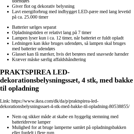
udendørs
Giver flot og dekorativ belysning
Lavt energiforbrug med indbygget LED-pære med lang levetid
på ca. 25.000 timer
Batterier sælges separat
Opladningstiden er relativt lang på 7 timer
Lampen lyser kun i ca. 12 timer, når batteriet er fuldt opladt
Ledningen kan ikke bruges udendørs, så lampen skal bruges
med batterier udendørs
Glasset kan få mærker, hvis det berøres med snavsede hænder
Kræver måske særlig affaldshåndtering
PRAKTSPIREA LED-
dekorationsbelysningssæt, 4 stk, med bakke
til opladning
Link:
https://www.ikea.com/dk/da/p/praktspirea-led-
dekorationsbelysningssaet-4-stk-med-bakke-til-opladning-80538855/
Nem og sikker måde at skabe en hyggelig stemning med
batteridrevne lamper
Mulighed for at bruge lamperne samlet på opladningsbakken
eller fordelt i flere rum