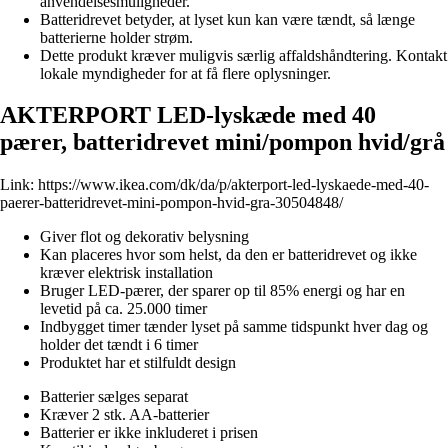
anvendelsesmuligheder.
Batteridrevet betyder, at lyset kun kan være tændt, så længe
batterierne holder strøm.
Dette produkt kræver muligvis særlig affaldshåndtering. Kontakt
lokale myndigheder for at få flere oplysninger.
AKTERPORT LED-lyskæde med 40
pærer, batteridrevet mini/pompon hvid/grå
Link:
https://www.ikea.com/dk/da/p/akterport-led-lyskaede-med-40-
paerer-batteridrevet-mini-pompon-hvid-gra-30504848/
Giver flot og dekorativ belysning
Kan placeres hvor som helst, da den er batteridrevet og ikke
kræver elektrisk installation
Bruger LED-pærer, der sparer op til 85% energi og har en
levetid på ca. 25.000 timer
Indbygget timer tænder lyset på samme tidspunkt hver dag og
holder det tændt i 6 timer
Produktet har et stilfuldt design
Batterier sælges separat
Kræver 2 stk. AA-batterier
Batterier er ikke inkluderet i prisen