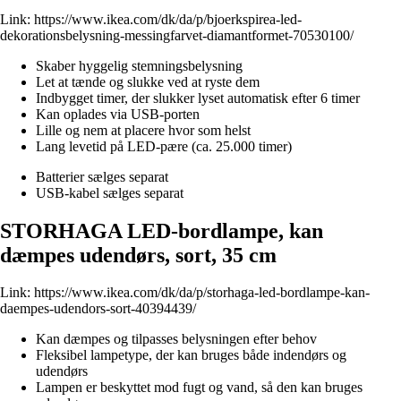
Link:
https://www.ikea.com/dk/da/p/bjoerkspirea-led-
dekorationsbelysning-messingfarvet-diamantformet-70530100/
Skaber hyggelig stemningsbelysning
Let at tænde og slukke ved at ryste dem
Indbygget timer, der slukker lyset automatisk efter 6 timer
Kan oplades via USB-porten
Lille og nem at placere hvor som helst
Lang levetid på LED-pære (ca. 25.000 timer)
Batterier sælges separat
USB-kabel sælges separat
STORHAGA LED-bordlampe, kan
dæmpes udendørs, sort, 35 cm
Link:
https://www.ikea.com/dk/da/p/storhaga-led-bordlampe-kan-
daempes-udendors-sort-40394439/
Kan dæmpes og tilpasses belysningen efter behov
Fleksibel lampetype, der kan bruges både indendørs og
udendørs
Lampen er beskyttet mod fugt og vand, så den kan bruges