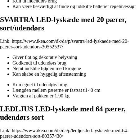
Kun til indendørs brug
Kan være besværligt at finde og udskifte batterier regelmæssigt
SVARTRÅ LED-lyskæde med 20 pærer,
sort/udendørs
Link:
https://www.ikea.com/dk/da/p/svartra-led-lyskaede-med-20-
paerer-sort-udendors-30552537/
Giver flot og dekorativ belysning
Godkendt til udendørs brug
Nemt indstille højden med krogene
Kan skabe en hyggelig aftenstemning
Kun egnet til udendørs brug
Længden mellem pærerne er fastsat til 40 cm
Vægten af pakken er 1.90 kg
LEDLJUS LED-lyskæde med 64 pærer,
udendørs sort
Link:
https://www.ikea.com/dk/da/p/ledljus-led-lyskaede-med-64-
paerer-udendors-sort-80357430/