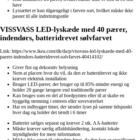
have
Lyssættet er kun tilgængeligt i farven sort, hvilket måske ikke
passer til alle indretningsstile
VISSVASS LED-lyskæde med 40 pærer,
indendørs, batteridrevet sølvfarvet
Link:
https://www.ikea.com/dk/da/p/vissvass-led-lyskaede-med-40-
paerer-indendors-batteridrevet-solvfarvet-40414102/
Giver flot og dekorativ belysning
Nem at placere hvor du vil, da den er batteridrevet og ikke
kræver elektrisk installation
Bruger LED-pærer, der bruger op til 85% mindre energi og
holder 20 gange længere end traditionelle pærer
Kan bruges som en del af bordpynten eller til at skabe en
hyggelig stemning i entreen eller soveværelset
Har en indbygget timer, der tænder lyset på samme tidspunkt
hver dag og holder det tændt i 6 timer
Batterier sælges separat og kræver 2 stk. AA-batterier
Måske kræver særlig affaldshåndtering, kontakt lokale
myndigheder for mere information
Måske ikke egnet til udendørs brug, da den kun er specificeret