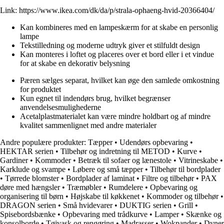
Link:
https://www.ikea.com/dk/da/p/strala-ophaeng-hvid-20366404/
Kan kombineres med en lampeskærm for at skabe en personlig
lampe
Tekstilledning og moderne udtryk giver et stilfuldt design
Kan monteres i loftet og placeres over et bord eller i et vindue
for at skabe en dekorativ belysning
Pæren sælges separat, hvilket kan øge den samlede omkostning
for produktet
Kun egnet til indendørs brug, hvilket begrænser
anvendelsesmulighederne
Acetalplastmaterialet kan være mindre holdbart og af mindre
kvalitet sammenlignet med andre materialer
Andre populære produkter:
Tæpper
•
Udendørs opbevaring
•
HEKTAR serien
•
Tilbehør og indretning til METOD
•
Kurve
•
Gardiner
•
Kommoder
•
Betræk til sofaer og lænestole
•
Vitrineskabe
•
Karklude og svampe
•
Løbere og små tæpper
•
Tilbehør til bordplader
•
Tørrede blomster
•
Bordplader af laminat
•
Filtre og tilbehør
•
PAX
døre med hængsler
•
Træmøbler
•
Rumdelere
•
Opbevaring og
organisering til børn
•
Højskabe til køkkenet
•
Kommoder og tilbehør
•
DRAGON serien
•
Små hvidevarer
•
DUKTIG serien
•
Grill
•
Spisebordsbænke
•
Opbevaring med trådkurve
•
Lamper
•
Skænke og
konsolborde
•
Tøjvask og rengøring
•
Madrasser
•
Wokpander
•
Dyner