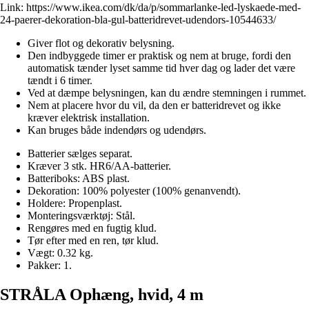
Link:
https://www.ikea.com/dk/da/p/sommarlanke-led-lyskaede-med-
24-paerer-dekoration-bla-gul-batteridrevet-udendors-10544633/
Giver flot og dekorativ belysning.
Den indbyggede timer er praktisk og nem at bruge, fordi den
automatisk tænder lyset samme tid hver dag og lader det være
tændt i 6 timer.
Ved at dæmpe belysningen, kan du ændre stemningen i rummet.
Nem at placere hvor du vil, da den er batteridrevet og ikke
kræver elektrisk installation.
Kan bruges både indendørs og udendørs.
Batterier sælges separat.
Kræver 3 stk. HR6/AA-batterier.
Batteriboks: ABS plast.
Dekoration: 100% polyester (100% genanvendt).
Holdere: Propenplast.
Monteringsværktøj: Stål.
Rengøres med en fugtig klud.
Tør efter med en ren, tør klud.
Vægt: 0.32 kg.
Pakker: 1.
STRÅLA Ophæng, hvid, 4 m