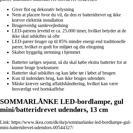
Giver flot og dekorativ belysning
Nem at placere hvor du vil, da den er batteridrevet og ikke
kræver elektrisk installation
Brugervenlig samlevejledning
LED-pærens levetid er ca. 25.000 timer, hvilket betyder at de
ikke skal udskiftes så ofte
LED-pærer bruger op til 85% mindre energi end traditionelle
pærer, hvilket er godt for miljøet og din elregning
Skaber hyggelig stemning i hjemmet
Batterier sælges separat, så du skal købe ekstra batterier for at
kunne bruge lysekransen
Batterier skal udskiftes og kan løbe tør i løbet af brugen
Kun til indendørs brug, kan ikke bruges udendørs
Måske kræver særlig affaldshåndtering, hvilket kan være
besværligt ved bortskaffelse
SOMMARLÅNKE LED-bordlampe, gul
mini/batteridrevet udendørs, 13 cm
Link:
https://www.ikea.com/dk/da/p/sommarlanke-led-bordlampe-gul-
mini-batteridrevet-udendors-00544327/