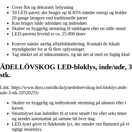
Giver flot og dekorativ belysning
Til LED-pærer, der bruger op til 85% mindre energi og holder
20 gange længere end traditionelle pærer
Kan bruges både udendørs og indendørs
Skaber en hyggelig stemning til middagen eller en stille stund
LED-pærens levetid er ca. 25.000 timer
Kræver måske særlig affaldshåndtering. Kontakt de lokale
myndigheder for at få flere oplysninger.
Tag stikket ud af stikkontakten, og tør det af med en fugtig klud
ÄDELLÖVSKOG LED-bloklys, inde/ude, 3
stk.
Link:
https://www.ikea.com/dk/da/p/aedelloevskog-led-bloklys-inde-
ude-3-stk-10520255/
Skaber en hyggelig og indbydende stemning på altanen eller i
haven.
Stearinlyset kan indstilles til at være tændt i tre eller seks timer
og tænder automatisk på samme tid hver dag.
LED-lyset giver et flakkende lys, der minder om flammen på et
rigtigt stearinlys.