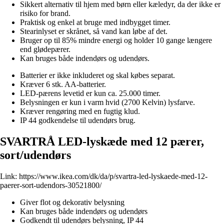
Sikkert alternativ til hjem med børn eller kæledyr, da der ikke er
risiko for brand.
Praktisk og enkel at bruge med indbygget timer.
Stearinlyset er skrånet, så vand kan løbe af det.
Bruger op til 85% mindre energi og holder 10 gange længere
end glødepærer.
Kan bruges både indendørs og udendørs.
Batterier er ikke inkluderet og skal købes separat.
Kræver 6 stk. AA-batterier.
LED-pærens levetid er kun ca. 25.000 timer.
Belysningen er kun i varm hvid (2700 Kelvin) lysfarve.
Kræver rengøring med en fugtig klud.
IP 44 godkendelse til udendørs brug.
SVARTRÅ LED-lyskæde med 12 pærer,
sort/udendørs
Link:
https://www.ikea.com/dk/da/p/svartra-led-lyskaede-med-12-
paerer-sort-udendors-30521800/
Giver flot og dekorativ belysning
Kan bruges både indendørs og udendørs
Godkendt til udendørs belysning, IP 44