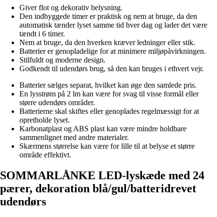
Giver flot og dekorativ belysning.
Den indbyggede timer er praktisk og nem at bruge, da den
automatisk tænder lyset samme tid hver dag og lader det være
tændt i 6 timer.
Nem at bruge, da den hverken kræver ledninger eller stik.
Batterier er genopladelige for at minimere miljøpåvirkningen.
Stilfuldt og moderne design.
Godkendt til udendørs brug, så den kan bruges i ethvert vejr.
Batterier sælges separat, hvilket kan øge den samlede pris.
En lysstrøm på 2 lm kan være for svag til visse formål eller
større udendørs områder.
Batterierne skal skiftes eller genoplades regelmæssigt for at
opretholde lyset.
Karbonatplast og ABS plast kan være mindre holdbare
sammenlignet med andre materialer.
Skærmens størrelse kan være for lille til at belyse et større
område effektivt.
SOMMARLÅNKE LED-lyskæde med 24
pærer, dekoration blå/gul/batteridrevet
udendørs