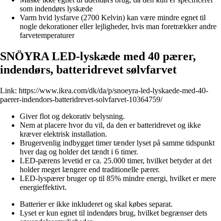
som indendørs lyskæde
Varm hvid lysfarve (2700 Kelvin) kan være mindre egnet til
nogle dekorationer eller lejligheder, hvis man foretrækker andre
farvetemperaturer
SNÖYRA LED-lyskæde med 40 pærer,
indendørs, batteridrevet sølvfarvet
Link:
https://www.ikea.com/dk/da/p/snoeyra-led-lyskaede-med-40-
paerer-indendors-batteridrevet-solvfarvet-10364759/
Giver flot og dekorativ belysning.
Nem at placere hvor du vil, da den er batteridrevet og ikke
kræver elektrisk installation.
Brugervenlig indbygget timer tænder lyset på samme tidspunkt
hver dag og holder det tændt i 6 timer.
LED-pærens levetid er ca. 25.000 timer, hvilket betyder at det
holder meget længere end traditionelle pærer.
LED-lyspærer bruger op til 85% mindre energi, hvilket er mere
energieffektivt.
Batterier er ikke inkluderet og skal købes separat.
Lyset er kun egnet til indendørs brug, hvilket begrænser dets