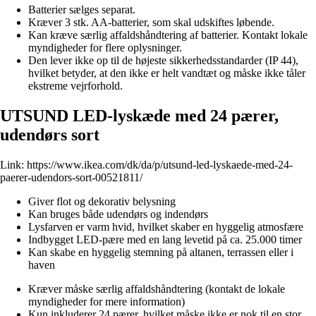
Batterier sælges separat.
Kræver 3 stk. AA-batterier, som skal udskiftes løbende.
Kan kræve særlig affaldshåndtering af batterier. Kontakt lokale
myndigheder for flere oplysninger.
Den lever ikke op til de højeste sikkerhedsstandarder (IP 44),
hvilket betyder, at den ikke er helt vandtæt og måske ikke tåler
ekstreme vejrforhold.
UTSUND LED-lyskæde med 24 pærer,
udendørs sort
Link:
https://www.ikea.com/dk/da/p/utsund-led-lyskaede-med-24-
paerer-udendors-sort-00521811/
Giver flot og dekorativ belysning
Kan bruges både udendørs og indendørs
Lysfarven er varm hvid, hvilket skaber en hyggelig atmosfære
Indbygget LED-pære med en lang levetid på ca. 25.000 timer
Kan skabe en hyggelig stemning på altanen, terrassen eller i
haven
Kræver måske særlig affaldshåndtering (kontakt de lokale
myndigheder for mere information)
Kun inkluderer 24 pærer, hvilket måske ikke er nok til en stor