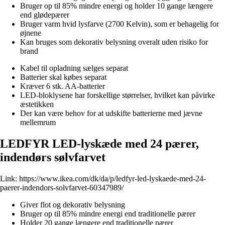
Bruger op til 85% mindre energi og holder 10 gange længere
end glødepærer
Bruger varm hvid lysfarve (2700 Kelvin), som er behagelig for
øjnene
Kan bruges som dekorativ belysning overalt uden risiko for
brand
Kabel til opladning sælges separat
Batterier skal købes separat
Kræver 6 stk. AA-batterier
LED-bloklysene har forskellige størrelser, hvilket kan påvirke
æstetikken
Der kan være behov for at udskifte batterierne med jævne
mellemrum
LEDFYR LED-lyskæde med 24 pærer,
indendørs sølvfarvet
Link:
https://www.ikea.com/dk/da/p/ledfyr-led-lyskaede-med-24-
paerer-indendors-solvfarvet-60347989/
Giver flot og dekorativ belysning
Bruger op til 85% mindre energi end traditionelle pærer
Holder 20 gange længere end traditionelle pærer