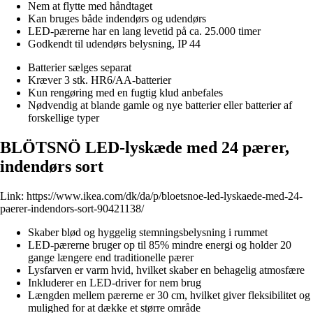
Nem at flytte med håndtaget
Kan bruges både indendørs og udendørs
LED-pærerne har en lang levetid på ca. 25.000 timer
Godkendt til udendørs belysning, IP 44
Batterier sælges separat
Kræver 3 stk. HR6/AA-batterier
Kun rengøring med en fugtig klud anbefales
Nødvendig at blande gamle og nye batterier eller batterier af
forskellige typer
BLÖTSNÖ LED-lyskæde med 24 pærer,
indendørs sort
Link:
https://www.ikea.com/dk/da/p/bloetsnoe-led-lyskaede-med-24-
paerer-indendors-sort-90421138/
Skaber blød og hyggelig stemningsbelysning i rummet
LED-pærerne bruger op til 85% mindre energi og holder 20
gange længere end traditionelle pærer
Lysfarven er varm hvid, hvilket skaber en behagelig atmosfære
Inkluderer en LED-driver for nem brug
Længden mellem pærerne er 30 cm, hvilket giver fleksibilitet og
mulighed for at dække et større område