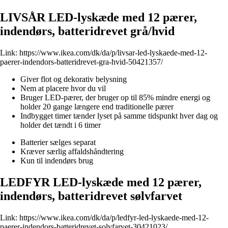
LIVSÅR LED-lyskæde med 12 pærer,
indendørs, batteridrevet grå/hvid
Link:
https://www.ikea.com/dk/da/p/livsar-led-lyskaede-med-12-
paerer-indendors-batteridrevet-gra-hvid-50421357/
Giver flot og dekorativ belysning
Nem at placere hvor du vil
Bruger LED-pærer, der bruger op til 85% mindre energi og
holder 20 gange længere end traditionelle pærer
Indbygget timer tænder lyset på samme tidspunkt hver dag og
holder det tændt i 6 timer
Batterier sælges separat
Kræver særlig affaldshåndtering
Kun til indendørs brug
LEDFYR LED-lyskæde med 12 pærer,
indendørs, batteridrevet sølvfarvet
Link:
https://www.ikea.com/dk/da/p/ledfyr-led-lyskaede-med-12-
paerer-indendors-batteridrevet-solvfarvet-30421023/