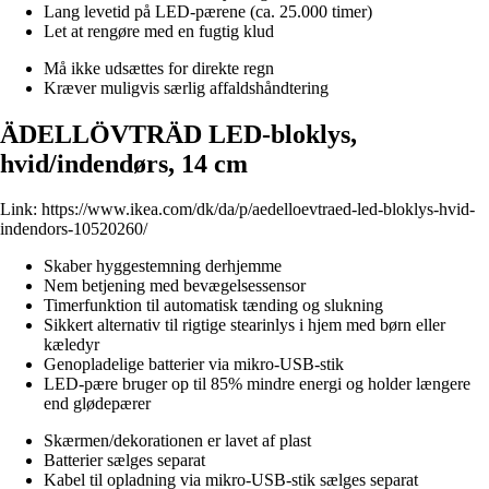
Lang levetid på LED-pærene (ca. 25.000 timer)
Let at rengøre med en fugtig klud
Må ikke udsættes for direkte regn
Kræver muligvis særlig affaldshåndtering
ÄDELLÖVTRÄD LED-bloklys,
hvid/indendørs, 14 cm
Link:
https://www.ikea.com/dk/da/p/aedelloevtraed-led-bloklys-hvid-
indendors-10520260/
Skaber hyggestemning derhjemme
Nem betjening med bevægelsessensor
Timerfunktion til automatisk tænding og slukning
Sikkert alternativ til rigtige stearinlys i hjem med børn eller
kæledyr
Genopladelige batterier via mikro-USB-stik
LED-pære bruger op til 85% mindre energi og holder længere
end glødepærer
Skærmen/dekorationen er lavet af plast
Batterier sælges separat
Kabel til opladning via mikro-USB-stik sælges separat