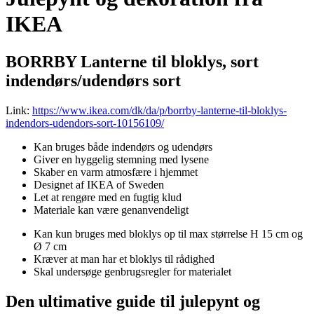
IKEA
BORRBY Lanterne til bloklys, sort
indendørs/udendørs sort
Link:
https://www.ikea.com/dk/da/p/borrby-lanterne-til-bloklys-
indendors-udendors-sort-10156109/
Kan bruges både indendørs og udendørs
Giver en hyggelig stemning med lysene
Skaber en varm atmosfære i hjemmet
Designet af IKEA of Sweden
Let at rengøre med en fugtig klud
Materiale kan være genanvendeligt
Kan kun bruges med bloklys op til max størrelse H 15 cm og
Ø 7 cm
Kræver at man har et bloklys til rådighed
Skal undersøge genbrugsregler for materialet
Den ultimative guide til julepynt og