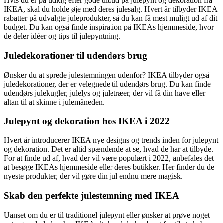
Hvis du er på udkig efter gode tilbud på julepynt og dekoration fra
IKEA, skal du holde øje med deres julesalg. Hvert år tilbyder IKEA
rabatter på udvalgte juleprodukter, så du kan få mest muligt ud af dit
budget. Du kan også finde inspiration på IKEAs hjemmeside, hvor
de deler idéer og tips til julepyntning.
Juledekorationer til udendørs brug
Ønsker du at sprede julestemningen udenfor? IKEA tilbyder også
juledekorationer, der er velegnede til udendørs brug. Du kan finde
udendørs julekugler, julelys og juletræer, der vil få din have eller
altan til at skinne i julemåneden.
Julepynt og dekoration hos IKEA i 2022
Hvert år introducerer IKEA nye designs og trends inden for julepynt
og dekoration. Det er altid spændende at se, hvad de har at tilbyde.
For at finde ud af, hvad der vil være populært i 2022, anbefales det
at besøge IKEAs hjemmeside eller deres butikker. Her finder du de
nyeste produkter, der vil gøre din jul endnu mere magisk.
Skab den perfekte julestemning med IKEA
Uanset om du er til traditionel julepynt eller ønsker at prøve noget