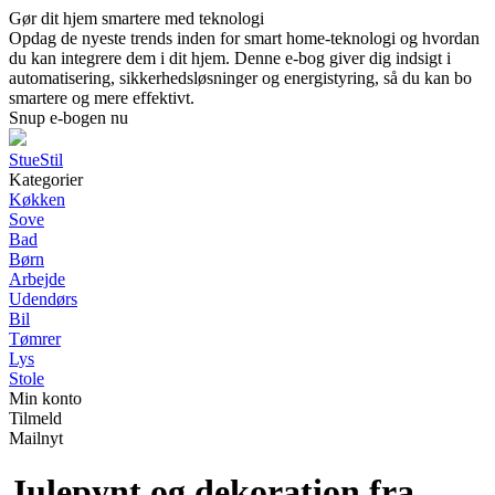
Gør dit hjem smartere med teknologi
Opdag de nyeste trends inden for smart home-teknologi og hvordan
du kan integrere dem i dit hjem. Denne e-bog giver dig indsigt i
automatisering, sikkerhedsløsninger og energistyring, så du kan bo
smartere og mere effektivt.
Snup e-bogen nu
StueStil
Kategorier
Køkken
Sove
Bad
Børn
Arbejde
Udendørs
Bil
Tømrer
Lys
Stole
Min konto
Tilmeld
Mailnyt
Julepynt og dekoration fra