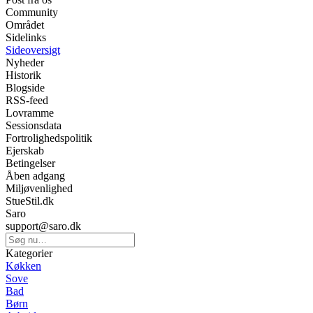
Community
Området
Sidelinks
Sideoversigt
Nyheder
Historik
Blogside
RSS-feed
Lovramme
Sessionsdata
Fortrolighedspolitik
Ejerskab
Betingelser
Åben adgang
Miljøvenlighed
StueStil.dk
Saro
support@saro.dk
Kategorier
Køkken
Sove
Bad
Børn