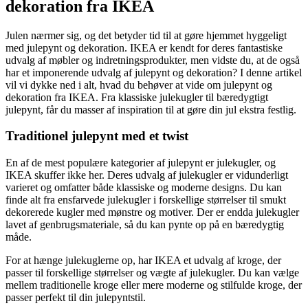
dekoration fra IKEA
Julen nærmer sig, og det betyder tid til at gøre hjemmet hyggeligt
med julepynt og dekoration. IKEA er kendt for deres fantastiske
udvalg af møbler og indretningsprodukter, men vidste du, at de også
har et imponerende udvalg af julepynt og dekoration? I denne artikel
vil vi dykke ned i alt, hvad du behøver at vide om julepynt og
dekoration fra IKEA. Fra klassiske julekugler til bæredygtigt
julepynt, får du masser af inspiration til at gøre din jul ekstra festlig.
Traditionel julepynt med et twist
En af de mest populære kategorier af julepynt er julekugler, og
IKEA skuffer ikke her. Deres udvalg af julekugler er vidunderligt
varieret og omfatter både klassiske og moderne designs. Du kan
finde alt fra ensfarvede julekugler i forskellige størrelser til smukt
dekorerede kugler med mønstre og motiver. Der er endda julekugler
lavet af genbrugsmateriale, så du kan pynte op på en bæredygtig
måde.
For at hænge julekuglerne op, har IKEA et udvalg af kroge, der
passer til forskellige størrelser og vægte af julekugler. Du kan vælge
mellem traditionelle kroge eller mere moderne og stilfulde kroge, der
passer perfekt til din julepyntstil.