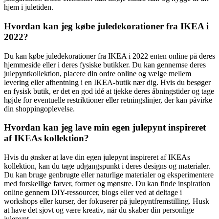
hjem i juletiden.
Hvordan kan jeg købe juledekorationer fra IKEA i
2022?
Du kan købe juledekorationer fra IKEA i 2022 enten online på deres
hjemmeside eller i deres fysiske butikker. Du kan gennemse deres
julepyntkollektion, placere din ordre online og vælge mellem
levering eller afhentning i en IKEA-butik nær dig. Hvis du besøger
en fysisk butik, er det en god idé at tjekke deres åbningstider og tage
højde for eventuelle restriktioner eller retningslinjer, der kan påvirke
din shoppingoplevelse.
Hvordan kan jeg lave min egen julepynt inspireret
af IKEAs kollektion?
Hvis du ønsker at lave din egen julepynt inspireret af IKEAs
kollektion, kan du tage udgangspunkt i deres designs og materialer.
Du kan bruge genbrugte eller naturlige materialer og eksperimentere
med forskellige farver, former og mønstre. Du kan finde inspiration
online gennem DIY-ressourcer, blogs eller ved at deltage i
workshops eller kurser, der fokuserer på julepyntfremstilling. Husk
at have det sjovt og være kreativ, når du skaber din personlige
julepynt.