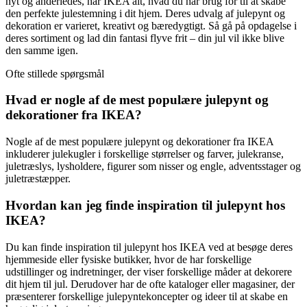
nyt og anderledes, har IKEA alt, hvad du har brug for til at skabe
den perfekte julestemning i dit hjem. Deres udvalg af julepynt og
dekoration er varieret, kreativt og bæredygtigt. Så gå på opdagelse i
deres sortiment og lad din fantasi flyve frit – din jul vil ikke blive
den samme igen.
Ofte stillede spørgsmål
Hvad er nogle af de mest populære julepynt og
dekorationer fra IKEA?
Nogle af de mest populære julepynt og dekorationer fra IKEA
inkluderer julekugler i forskellige størrelser og farver, julekranse,
juletræslys, lysholdere, figurer som nisser og engle, adventsstager og
juletræstæpper.
Hvordan kan jeg finde inspiration til julepynt hos
IKEA?
Du kan finde inspiration til julepynt hos IKEA ved at besøge deres
hjemmeside eller fysiske butikker, hvor de har forskellige
udstillinger og indretninger, der viser forskellige måder at dekorere
dit hjem til jul. Derudover har de ofte kataloger eller magasiner, der
præsenterer forskellige julepyntekoncepter og ideer til at skabe en