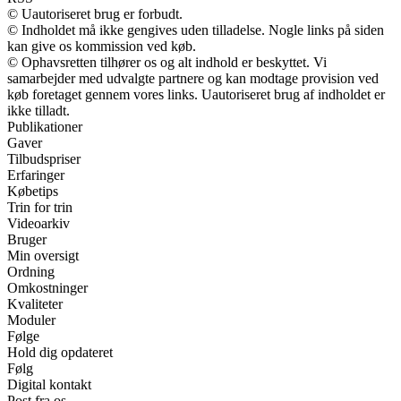
© Uautoriseret brug er forbudt.
© Indholdet må ikke gengives uden tilladelse. Nogle links på siden
kan give os kommission ved køb.
© Ophavsretten tilhører os og alt indhold er beskyttet. Vi
samarbejder med udvalgte partnere og kan modtage provision ved
køb foretaget gennem vores links. Uautoriseret brug af indholdet er
ikke tilladt.
Publikationer
Gaver
Tilbudspriser
Erfaringer
Købetips
Trin for trin
Videoarkiv
Bruger
Min oversigt
Ordning
Omkostninger
Kvaliteter
Moduler
Følge
Hold dig opdateret
Følg
Digital kontakt
Post fra os