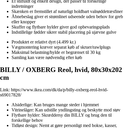
Et stilfuldt og enkelt design, der passer til forskellige
indretninger
Skænken er fremstillet af naturligt holdbart valnøddetræsfiner
Åbnebeslag giver et strømlinet udseende uden behov for greb
eller knopper
Skuffer og flytbare hylder giver god opbevaringsplads
Indstillelige fødder sikrer stabil placering på ujævne gulve
Produktet er relativt dyrt (4.499 kr.)
Vægmontering kræver separat køb af skruer/rawlplugs
Maksimal belastning/hylde er begrænset til 30 kg
Samling kan være nødvendig efter køb
BILLY / OXBERG Reol, hvid, 80x30x202
cm
Link:
https://www.ikea.com/dk/da/p/billy-oxberg-reol-hvid-
s69017828/
Alsiderlige: Kan bruges mange steder i hjemmet
Vitrinelåger: Kan udstille yndlingsting og beskytte mod støv
Flytbare hylder: Skræddersy din BILLY og brug den til
forskellige behov
Tidløst design: Nemt at gøre personligt med bokse, kasser,