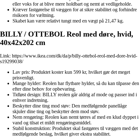
eller voks for at blive mere holdbart og nemt at vedligeholde.
Kræver fastgørelse til væggen for at sikre stabilitet og forhindre
risikoen for væltning.
Skabet kan være relativt tungt med en vægt på 21,47 kg.
BILLY / OTTEBOL Reol med døre, hvid,
40x42x202 cm
Link:
https://www.ikea.com/dk/da/p/billy-ottebol-reol-med-dore-hvid-
s19299038/
Lav pris: Produktet koster kun 599 kr, hvilket gør det meget
prisvenligt.
Mange hylder: Reolen har flytbare hylder, så du kan tilpasse den
efter dine behov for opbevaring.
Tidløst design: BILLY reolen går aldrig af mode og passer ind i
enhver indretning.
Beskytter dine ting mod støv: Den medfølgende panellåge
skjuler dine ting og beskytter dem mod støv.
Nem rengøring: Reolen kan nemt tørres af med en klud dyppet i
vand og tilsat et mildt rengøringsmiddel.
Stabil konstruktion: Produktet skal fastgøres til væggen med det
medfølgende beslag, hvilket giver ekstra stabilitet.