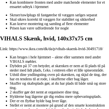
Kan kombinere fronten med andre matchende elementer for et
ensartet udtryk i hjemmet
Skruer/rawlplugs til fastgørelse til væggen sælges separat
Skal sikres korrekt til væggen for stabilitet og sikkerhed
Kan kræve montering og samling af flere elementer
Prisen kan være udfordrende for nogle
VIHALS Skænk, hvid, 140x37x75 cm
Link:
https://www.ikea.com/dk/da/p/vihals-skaenk-hvid-30491718/
Kan bruges i hele hjemmet – alene eller sammen med andre
VIHALS møbler.
Dybden på 37 cm betyder, at skænken er nem at få plads til på
steder med lidt plads, f.eks. i entreen eller et lille spiseområde.
Udstil dine yndlingsting oven på skænken, og skjul de ting, der
har en tendens til at rode, i skufferne eller bag låger.
Skuffer og skabsplads gør, at du har plads til både små og store
ting.
2 skuffer gør det nemt at organisere dine ting.
Hylderne bag lågerne gir dig endnu mere opbevaringsplads.
Der er en flytbar hylde bag hver låge.
Stellet er nemt at montere på grund af den smarte konstruktion