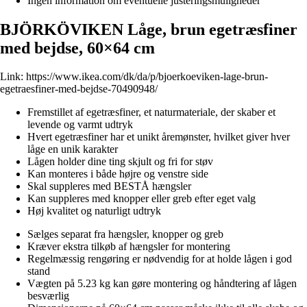
Ingen information om eventuelle justeringsmuligheder
BJÖRKÖVIKEN Låge, brun egetræsfiner
med bejdse, 60×64 cm
Link:
https://www.ikea.com/dk/da/p/bjoerkoeviken-lage-brun-
egetraesfiner-med-bejdse-70490948/
Fremstillet af egetræsfiner, et naturmateriale, der skaber et
levende og varmt udtryk
Hvert egetræsfiner har et unikt åremønster, hvilket giver hver
låge en unik karakter
Lågen holder dine ting skjult og fri for støv
Kan monteres i både højre og venstre side
Skal suppleres med BESTÅ hængsler
Kan suppleres med knopper eller greb efter eget valg
Høj kvalitet og naturligt udtryk
Sælges separat fra hængsler, knopper og greb
Kræver ekstra tilkøb af hængsler for montering
Regelmæssig rengøring er nødvendig for at holde lågen i god
stand
Vægten på 5.23 kg kan gøre montering og håndtering af lågen
besværlig