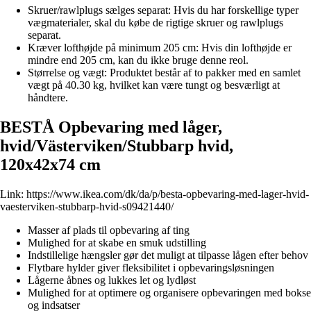
Skruer/rawlplugs sælges separat: Hvis du har forskellige typer
vægmaterialer, skal du købe de rigtige skruer og rawlplugs
separat.
Kræver lofthøjde på minimum 205 cm: Hvis din lofthøjde er
mindre end 205 cm, kan du ikke bruge denne reol.
Størrelse og vægt: Produktet består af to pakker med en samlet
vægt på 40.30 kg, hvilket kan være tungt og besværligt at
håndtere.
BESTÅ Opbevaring med låger,
hvid/Västerviken/Stubbarp hvid,
120x42x74 cm
Link:
https://www.ikea.com/dk/da/p/besta-opbevaring-med-lager-hvid-
vaesterviken-stubbarp-hvid-s09421440/
Masser af plads til opbevaring af ting
Mulighed for at skabe en smuk udstilling
Indstillelige hængsler gør det muligt at tilpasse lågen efter behov
Flytbare hylder giver fleksibilitet i opbevaringsløsningen
Lågerne åbnes og lukkes let og lydløst
Mulighed for at optimere og organisere opbevaringen med bokse
og indsatser