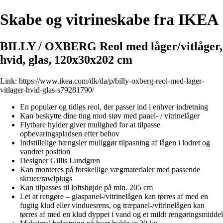
Skabe og vitrineskabe fra IKEA
BILLY / OXBERG Reol med låger/vitlåger,
hvid, glas, 120x30x202 cm
Link:
https://www.ikea.com/dk/da/p/billy-oxberg-reol-med-lager-
vitlager-hvid-glas-s79281790/
En populær og tidløs reol, der passer ind i enhver indretning
Kan beskytte dine ting mod støv med panel- / vitrinelåger
Flytbare hylder giver mulighed for at tilpasse
opbevaringspladsen efter behov
Indstillelige hængsler muliggør tilpasning af lågen i lodret og
vandret position
Designer Gillis Lundgren
Kan monteres på forskellige vægmaterialer med passende
skruer/rawlplugs
Kan tilpasses til loftshøjde på min. 205 cm
Let at rengøre – glaspanel-/vitrinelågen kan tørres af med en
fugtig klud eller vinduesrens, og træpanel-/vitrinelågen kan
tørres af med en klud dyppet i vand og et mildt rengøringsmiddel