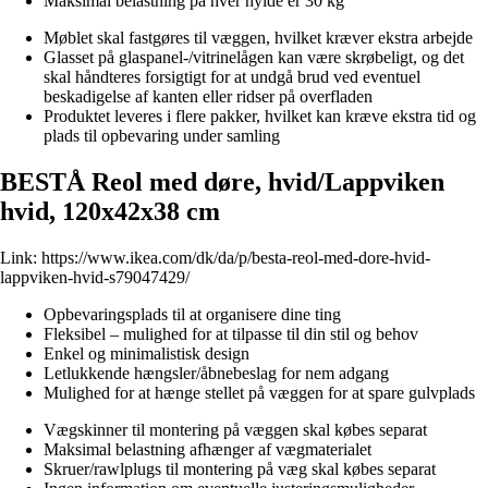
Maksimal belastning på hver hylde er 30 kg
Møblet skal fastgøres til væggen, hvilket kræver ekstra arbejde
Glasset på glaspanel-/vitrinelågen kan være skrøbeligt, og det
skal håndteres forsigtigt for at undgå brud ved eventuel
beskadigelse af kanten eller ridser på overfladen
Produktet leveres i flere pakker, hvilket kan kræve ekstra tid og
plads til opbevaring under samling
BESTÅ Reol med døre, hvid/Lappviken
hvid, 120x42x38 cm
Link:
https://www.ikea.com/dk/da/p/besta-reol-med-dore-hvid-
lappviken-hvid-s79047429/
Opbevaringsplads til at organisere dine ting
Fleksibel – mulighed for at tilpasse til din stil og behov
Enkel og minimalistisk design
Letlukkende hængsler/åbnebeslag for nem adgang
Mulighed for at hænge stellet på væggen for at spare gulvplads
Vægskinner til montering på væggen skal købes separat
Maksimal belastning afhænger af vægmaterialet
Skruer/rawlplugs til montering på væg skal købes separat