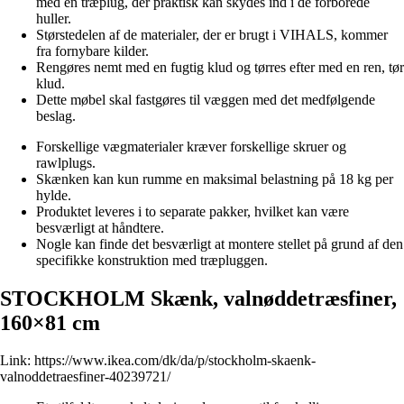
med en træplug, der praktisk kan skydes ind i de forborede
huller.
Størstedelen af de materialer, der er brugt i VIHALS, kommer
fra fornybare kilder.
Rengøres nemt med en fugtig klud og tørres efter med en ren, tør
klud.
Dette møbel skal fastgøres til væggen med det medfølgende
beslag.
Forskellige vægmaterialer kræver forskellige skruer og
rawlplugs.
Skænken kan kun rumme en maksimal belastning på 18 kg per
hylde.
Produktet leveres i to separate pakker, hvilket kan være
besværligt at håndtere.
Nogle kan finde det besværligt at montere stellet på grund af den
specifikke konstruktion med træpluggen.
STOCKHOLM Skænk, valnøddetræsfiner,
160×81 cm
Link:
https://www.ikea.com/dk/da/p/stockholm-skaenk-
valnoddetraesfiner-40239721/