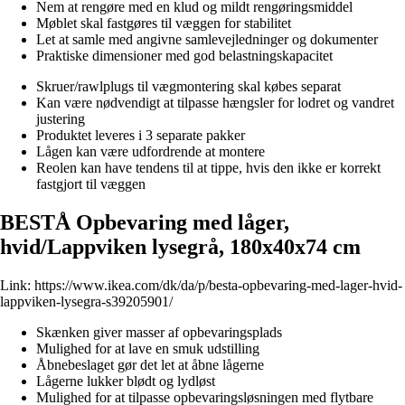
Nem at rengøre med en klud og mildt rengøringsmiddel
Møblet skal fastgøres til væggen for stabilitet
Let at samle med angivne samlevejledninger og dokumenter
Praktiske dimensioner med god belastningskapacitet
Skruer/rawlplugs til vægmontering skal købes separat
Kan være nødvendigt at tilpasse hængsler for lodret og vandret
justering
Produktet leveres i 3 separate pakker
Lågen kan være udfordrende at montere
Reolen kan have tendens til at tippe, hvis den ikke er korrekt
fastgjort til væggen
BESTÅ Opbevaring med låger,
hvid/Lappviken lysegrå, 180x40x74 cm
Link:
https://www.ikea.com/dk/da/p/besta-opbevaring-med-lager-hvid-
lappviken-lysegra-s39205901/
Skænken giver masser af opbevaringsplads
Mulighed for at lave en smuk udstilling
Åbnebeslaget gør det let at åbne lågerne
Lågerne lukker blødt og lydløst
Mulighed for at tilpasse opbevaringsløsningen med flytbare