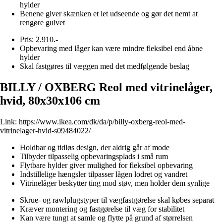
hylder
Benene giver skænken et let udseende og gør det nemt at
rengøre gulvet
Pris: 2.910.-
Opbevaring med låger kan være mindre fleksibel end åbne
hylder
Skal fastgøres til væggen med det medfølgende beslag
BILLY / OXBERG Reol med vitrinelåger,
hvid, 80x30x106 cm
Link:
https://www.ikea.com/dk/da/p/billy-oxberg-reol-med-
vitrinelager-hvid-s09484022/
Holdbar og tidløs design, der aldrig går af mode
Tilbyder tilpasselig opbevaringsplads i små rum
Flytbare hylder giver mulighed for fleksibel opbevaring
Indstillelige hængsler tilpasser lågen lodret og vandret
Vitrinelåger beskytter ting mod støv, men holder dem synlige
Skrue- og rawlplugstyper til vægfastgørelse skal købes separat
Kræver montering og fastgørelse til væg for stabilitet
Kan være tungt at samle og flytte på grund af størrelsen