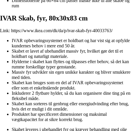
Dimensionerne på 60×64 cm passer måske ikke til alle skabe og
rum
IVAR Skab, fyr, 80x30x83 cm
Link:
https://www.ikea.com/dk/da/p/ivar-skab-fyr-40033763/
IVAR opbevaringssystemet er holdbart og har vist sig at opfylde
kundernes behov i mere end 50 år.
Skabet er lavet af ubehandlet massiv fyr, hvilket gør det til et
holdbart og naturligt materiale.
Hylderne i skabet kan flyttes og tilpasses efter behov, så det kan
rumme forskellige typer genstande.
Massiv fyr udvikler sin egen unikke karakter og bliver smukkere
med tiden.
Skabet kan bruges som en del af IVAR opbevaringssystemet
eller som et enkeltstående produkt.
Inkluderer 2 flytbare hylder, så du kan organisere dine ting på en
fleksibel måde.
Skabet kan sorteres til genbrug eller energiudvinding efter brug,
hvis det er muligt i dit område.
Produktet har specificeret dimensioner og maksimal
vægtkapacitet for at sikre korrekt brug.
Skabet leveres i ubehandlet fyr og kræver behandling med olie