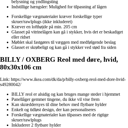
belysning og yndlingsting
Indstillige hængsler: Mulighed for tilpasning af lågen
Forskellige vægmaterialer kræver forskellige typer
skruer/rawlplugs (ikke inkluderet)
Kræver en lofthøjde på min. 205 cm
Glasset på vitrinelågen kan gå i stykker, hvis det er beskadiget
eller ridset
Møblet skal fastgøres til væggen med medfølgende beslag
Glasset er skrøbeligt og kan gå i stykker ved stød fra siden
BILLY / OXBERG Reol med døre, hvid,
80x30x106 cm
Link:
https://www.ikea.com/dk/da/p/billy-oxberg-reol-med-dore-hvid-
s49280042/
BILLY reol er alsidig og kan bruges mange steder i hjemmet
Panellåger gemmer tingene, du ikke vil vise frem
Kan skræddersyes til dine behov med flytbare hylder
Enkelt og tidløst design, der kan personaliseres
Forskellige vægmaterialer kan tilpasses med de rigtige
skruer/rawlplugs
Inkluderer 2 flytbare hylder