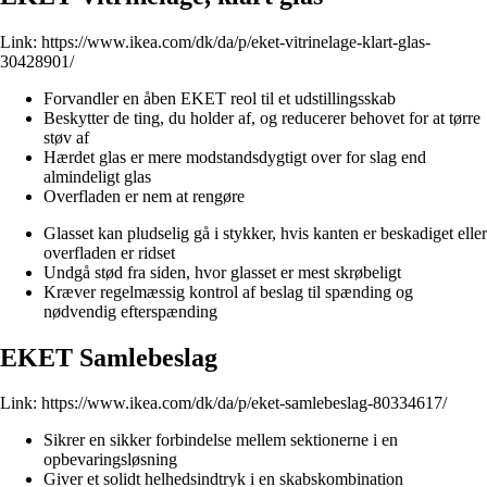
Link:
https://www.ikea.com/dk/da/p/eket-vitrinelage-klart-glas-
30428901/
Forvandler en åben EKET reol til et udstillingsskab
Beskytter de ting, du holder af, og reducerer behovet for at tørre
støv af
Hærdet glas er mere modstandsdygtigt over for slag end
almindeligt glas
Overfladen er nem at rengøre
Glasset kan pludselig gå i stykker, hvis kanten er beskadiget eller
overfladen er ridset
Undgå stød fra siden, hvor glasset er mest skrøbeligt
Kræver regelmæssig kontrol af beslag til spænding og
nødvendig efterspænding
EKET Samlebeslag
Link:
https://www.ikea.com/dk/da/p/eket-samlebeslag-80334617/
Sikrer en sikker forbindelse mellem sektionerne i en
opbevaringsløsning
Giver et solidt helhedsindtryk i en skabskombination