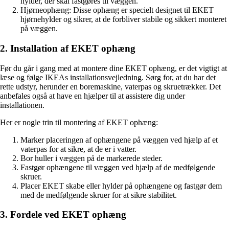
hylder, der skal fastgøres til væggen.
Hjørneophæng: Disse ophæng er specielt designet til EKET
hjørnehylder og sikrer, at de forbliver stabile og sikkert monteret
på væggen.
2. Installation af EKET ophæng
Før du går i gang med at montere dine EKET ophæng, er det vigtigt at
læse og følge IKEAs installationsvejledning. Sørg for, at du har det
rette udstyr, herunder en boremaskine, vaterpas og skruetrækker. Det
anbefales også at have en hjælper til at assistere dig under
installationen.
Her er nogle trin til montering af EKET ophæng:
Marker placeringen af ​​ophængene på væggen ved hjælp af et
vaterpas for at sikre, at de er i vatter.
Bor huller i væggen på de markerede steder.
Fastgør ophængene til væggen ved hjælp af de medfølgende
skruer.
Placer EKET skabe eller hylder på ophængene og fastgør dem
med de medfølgende skruer for at sikre stabilitet.
3. Fordele ved EKET ophæng