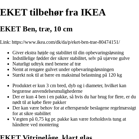
EKET tilbehør fra IKEA
EKET Ben, træ, 10 cm
Link:
https://www.ikea.com/dk/da/p/eket-ben-trae-80474151/
Giver ekstra højde og stabilitet til din opbevaringsløsning
Indstillelige fødder der sikrer stabilitet, selv på ujævne gulve
Naturligt udtryk med benene af træ
Nemt at rengøre gulvet under opbevaringsløsningen
Stærkt nok til at bære en maksimal belastning på 120 kg
Produktet er kun 3 cm bred, dyb og i diameter, hvilket kan
begrænse anvendelsesmulighederne
Der er kun 4 ben i en pakke, så hvis du har brug for flere, er du
nødt til at købe flere pakker
Der kan være behov for at efterspænde beslagene regelmæssigt
for at sikre stabilitet
Vægten på 0,75 kg pr. pakke kan være forholdsvis tung at
håndtere ved montering
EKET Vitrinelåge, klart glas