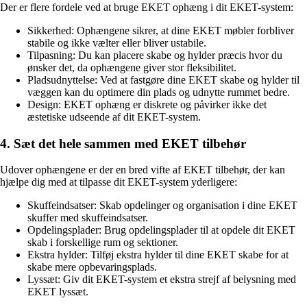
Der er flere fordele ved at bruge EKET ophæng i dit EKET-system:
Sikkerhed: Ophængene sikrer, at dine EKET møbler forbliver
stabile og ikke vælter eller bliver ustabile.
Tilpasning: Du kan placere skabe og hylder præcis hvor du
ønsker det, da ophængene giver stor fleksibilitet.
Pladsudnyttelse: Ved at fastgøre dine EKET skabe og hylder til
væggen kan du optimere din plads og udnytte rummet bedre.
Design: EKET ophæng er diskrete og påvirker ikke det
æstetiske udseende af dit EKET-system.
4. Sæt det hele sammen med EKET tilbehør
Udover ophængene er der en bred vifte af EKET tilbehør, der kan
hjælpe dig med at tilpasse dit EKET-system yderligere:
Skuffeindsatser: Skab opdelinger og organisation i dine EKET
skuffer med skuffeindsatser.
Opdelingsplader: Brug opdelingsplader til at opdele dit EKET
skab i forskellige rum og sektioner.
Ekstra hylder: Tilføj ekstra hylder til dine EKET skabe for at
skabe mere opbevaringsplads.
Lyssæt: Giv dit EKET-system et ekstra strejf af belysning med
EKET lyssæt.