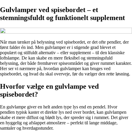
Gulvlamper ved spisebordet – et
stemningsfuldt og funktionelt supplement
Når man tænker på belysning ved spisebordet, er det ofte pendler, der
først falder én ind. Men gulvlamper er i stigende grad blevet et
populært og stilfuldt alternativ – eller supplement – til den klassiske
loftslampe. De kan skabe en mere fleksibel og stemningsfuld
belysning, der både fremhæver spiseområdet og giver rummet karakter.
Her ser vi nærmere på, hvordan gulvlamper kan bruges ved
spisebordet, og hvad du skal overveje, før du vælger den rette løsning.
Hvorfor vælge en gulvlampe ved
spisebordet?
En gulvlampe giver en helt anden type lys end en pendel. Hvor
pendlen typisk kaster et direkte lys ned over bordet, kan gulvlampen
skabe et mere diffust og blødt lys, der spreder sig i rummet. Det giver
en hyggelig og afslappet atmosfære – perfekt til lange middage,
samtaler og hverdagsstunder.