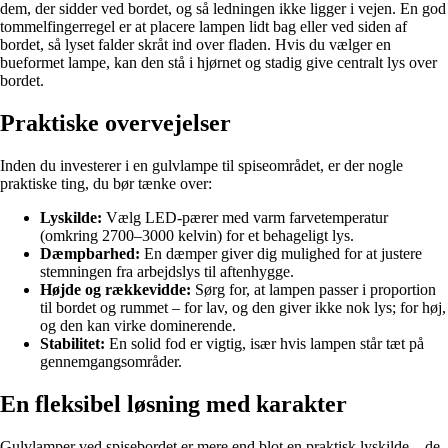
dem, der sidder ved bordet, og så ledningen ikke ligger i vejen. En god
tommelfingerregel er at placere lampen lidt bag eller ved siden af
bordet, så lyset falder skråt ind over fladen. Hvis du vælger en
bueformet lampe, kan den stå i hjørnet og stadig give centralt lys over
bordet.
Praktiske overvejelser
Inden du investerer i en gulvlampe til spiseområdet, er der nogle
praktiske ting, du bør tænke over:
Lyskilde:
Vælg LED-pærer med varm farvetemperatur
(omkring 2700–3000 kelvin) for et behageligt lys.
Dæmpbarhed:
En dæmper giver dig mulighed for at justere
stemningen fra arbejdslys til aftenhygge.
Højde og rækkevidde:
Sørg for, at lampen passer i proportion
til bordet og rummet – for lav, og den giver ikke nok lys; for høj,
og den kan virke dominerende.
Stabilitet:
En solid fod er vigtig, især hvis lampen står tæt på
gennemgangsområder.
En fleksibel løsning med karakter
Gulvlamper ved spisebordet er mere end blot en praktisk lyskilde – de