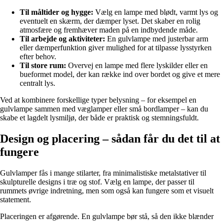
Til måltider og hygge:
Vælg en lampe med blødt, varmt lys og
eventuelt en skærm, der dæmper lyset. Det skaber en rolig
atmosfære og fremhæver maden på en indbydende måde.
Til arbejde og aktiviteter:
En gulvlampe med justerbar arm
eller dæmperfunktion giver mulighed for at tilpasse lysstyrken
efter behov.
Til store rum:
Overvej en lampe med flere lyskilder eller en
bueformet model, der kan række ind over bordet og give et mere
centralt lys.
Ved at kombinere forskellige typer belysning – for eksempel en
gulvlampe sammen med væglamper eller små bordlamper – kan du
skabe et lagdelt lysmiljø, der både er praktisk og stemningsfuldt.
Design og placering – sådan får du det til at
fungere
Gulvlamper fås i mange stilarter, fra minimalistiske metalstativer til
skulpturelle designs i træ og stof. Vælg en lampe, der passer til
rummets øvrige indretning, men som også kan fungere som et visuelt
statement.
Placeringen er afgørende. En gulvlampe bør stå, så den ikke blænder