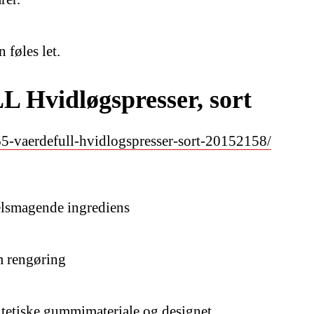
 føles let.
Hvidløgspresser, sort
5-vaerdefull-hvidlogspresser-sort-20152158/
velsmagende ingrediens
m rengøring
ntetiske gummimateriale og designet