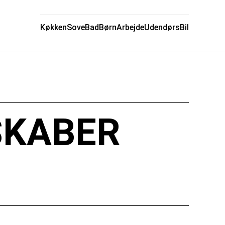
Køkken
Sove
Bad
Børn
Arbejde
Udendørs
Bil
SKABER