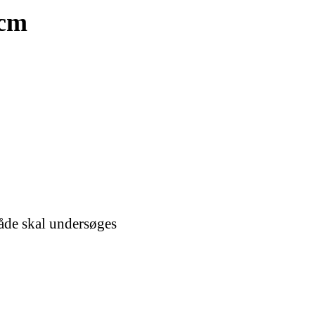
 cm
råde skal undersøges