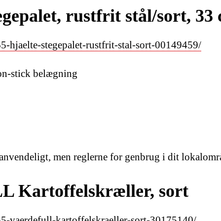
alet, rustfrit stål/sort, 33
-hjaelte-stegepalet-rustfrit-stal-sort-00149459/
n-stick belægning
nanvendeligt, men reglerne for genbrug i dit lokalom
artoffelskræller, sort
5-vaerdefull-kartoffelskraeller-sort-30175140/