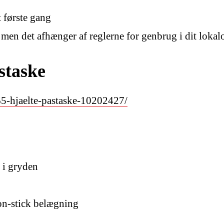
t første gang
men det afhænger af reglerne for genbrug i dit loka
taske
65-hjaelte-pastaske-10202427/
 i gryden
n-stick belægning