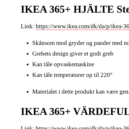
IKEA 365+ HJÄLTE Stegep
Link:
https://www.ikea.com/dk/da/p/ikea-365
Skånsom mod gryder og pander med no
Grebets design giver et godt greb
Kan tåle opvaskemaskine
Kan tåle temperaturer op til 220°
Materialet i dette produkt kan være ge
IKEA 365+ VÄRDEFULL K
Link:
https://www.ikea.com/dk/da/p/ikea-36