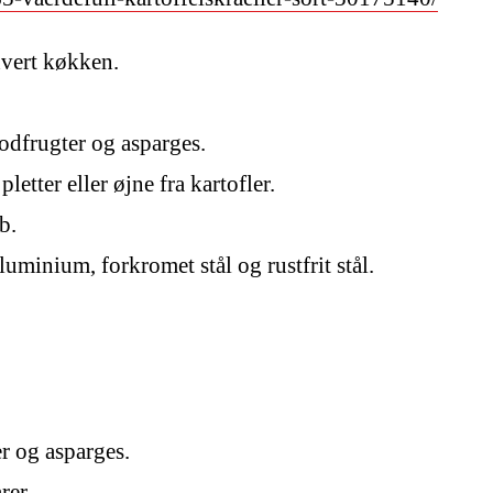
hvert køkken.
odfrugter og asparges.
letter eller øjne fra kartofler.
b.
luminium, forkromet stål og rustfrit stål.
er og asparges.
rer.