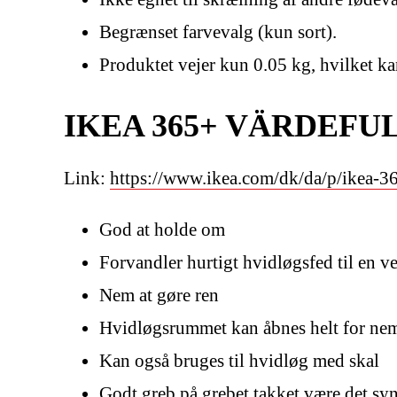
Begrænset farvevalg (kun sort).
Produktet vejer kun 0.05 kg, hvilket kan
IKEA 365+ VÄRDEFULL 
Link:
https://www.ikea.com/dk/da/p/ikea-36
God at holde om
Forvandler hurtigt hvidløgsfed til en 
Nem at gøre ren
Hvidløgsrummet kan åbnes helt for ne
Kan også bruges til hvidløg med skal
Godt greb på grebet takket være det sy