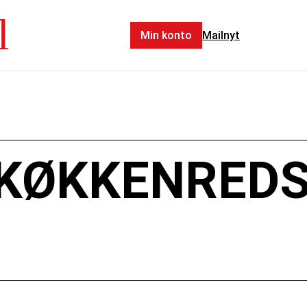
l
Min konto
Mailnyt
+ KØKKENRED