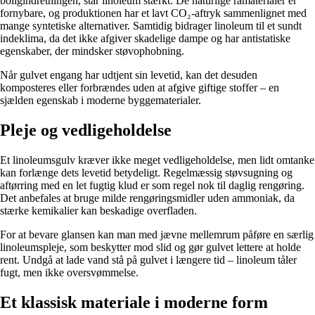
boligindretningen, står linoleum stærkt. De naturlige råmaterialer er
fornybare, og produktionen har et lavt CO₂-aftryk sammenlignet med
mange syntetiske alternativer. Samtidig bidrager linoleum til et sundt
indeklima, da det ikke afgiver skadelige dampe og har antistatiske
egenskaber, der mindsker støvophobning.
Når gulvet engang har udtjent sin levetid, kan det desuden
komposteres eller forbrændes uden at afgive giftige stoffer – en
sjælden egenskab i moderne byggematerialer.
Pleje og vedligeholdelse
Et linoleumsgulv kræver ikke meget vedligeholdelse, men lidt omtanke
kan forlænge dets levetid betydeligt. Regelmæssig støvsugning og
aftørring med en let fugtig klud er som regel nok til daglig rengøring.
Det anbefales at bruge milde rengøringsmidler uden ammoniak, da
stærke kemikalier kan beskadige overfladen.
For at bevare glansen kan man med jævne mellemrum påføre en særlig
linoleumspleje, som beskytter mod slid og gør gulvet lettere at holde
rent. Undgå at lade vand stå på gulvet i længere tid – linoleum tåler
fugt, men ikke oversvømmelse.
Et klassisk materiale i moderne form