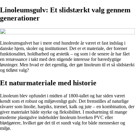
Linoleumsgulv: Et slidstærkt valg gennem
generationer
Linoleumsgulvet har i mere end hundrede år været et fast indslag i
danske hjem, skoler og institutioner. Det er et materiale, der forener
funktionalitet, holdbarhed og æstetik – og som i de senere år har fået
en renæssance i takt med den stigende interesse for bæredygtige
løsninger. Men hvad er det egentlig, der gør linoleum til et så slidstærkt
og tidløst valg?
Et naturmateriale med historie
Linoleum blev opfundet i midten af 1800-tallet og har siden været
kendt som et robust og miljøvenligt gulv. Det fremstilles af naturlige
råvarer som linolie, harpiks, træmel, kalk og jute – en kombination, der
giver materialet både styrke og fleksibilitet. I modsætning til mange
moderne plastgulve indeholder linoleum hverken PVC eller
blødgørere, hvilket gør det til et sundt valg for både mennesker og
miljø.