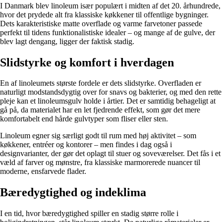
I Danmark blev linoleum især populært i midten af det 20. århundrede,
hvor det prydede alt fra klassiske køkkener til offentlige bygninger.
Dets karakteristiske matte overflade og varme farvetoner passede
perfekt til tidens funktionalistiske idealer – og mange af de gulve, der
blev lagt dengang, ligger der faktisk stadig.
Slidstyrke og komfort i hverdagen
En af linoleumets største fordele er dets slidstyrke. Overfladen er
naturligt modstandsdygtig over for snavs og bakterier, og med den rette
pleje kan et linoleumsgulv holde i årtier. Det er samtidig behageligt at
gå på, da materialet har en let fjedrende effekt, som gør det mere
komfortabelt end hårde gulvtyper som fliser eller sten.
Linoleum egner sig særligt godt til rum med høj aktivitet – som
køkkener, entréer og kontorer – men findes i dag også i
designvarianter, der gør det oplagt til stuer og soveværelser. Det fås i et
væld af farver og mønstre, fra klassiske marmorerede nuancer til
moderne, ensfarvede flader.
Bæredygtighed og indeklima
I en tid, hvor bæredygtighed spiller en stadig større rolle i