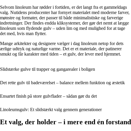
Selvom linoleum har rødder i fortiden, er det langt fra et gammeldags
valg. Nutidens producenter har fornyet materialet med moderne farver,
mønstre og formater, der passer til både minimalistiske og farverige
indretninger. Der findes endda kliksystemer, der gør det nemt at lægge
linoleum som flydende gulv – uden lim og med mulighed for at tage
det med, hvis man flytter.
Mange arkitekter og designere vælger i dag linoleum netop for dets
ærlige udtryk og naturlige varme. Det er et materiale, der patinerer
smukt og får karakter med tiden – et gulv, der lever med hjemmet.
Slidstærke gulve til trapper og gangarealer i boligen
Det rette gulv til badeværelset – balance mellem funktion og æstetik
Ensartet finish på store gulvflader – sådan gør du det
Linoleumsgulv: Et slidstærkt valg gennem generationer
Et valg, der holder – i mere end én forstand