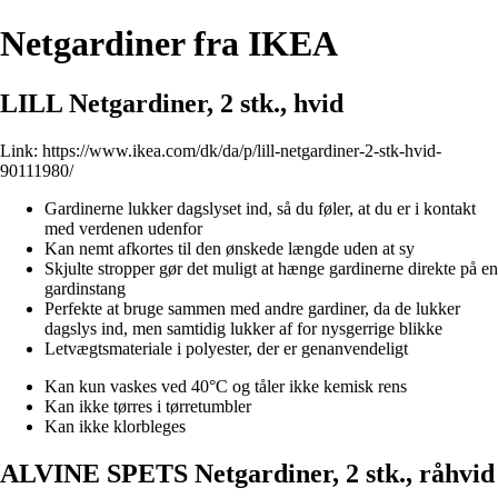
Netgardiner fra IKEA
LILL Netgardiner, 2 stk., hvid
Link:
https://www.ikea.com/dk/da/p/lill-netgardiner-2-stk-hvid-
90111980/
Gardinerne lukker dagslyset ind, så du føler, at du er i kontakt
med verdenen udenfor
Kan nemt afkortes til den ønskede længde uden at sy
Skjulte stropper gør det muligt at hænge gardinerne direkte på en
gardinstang
Perfekte at bruge sammen med andre gardiner, da de lukker
dagslys ind, men samtidig lukker af for nysgerrige blikke
Letvægtsmateriale i polyester, der er genanvendeligt
Kan kun vaskes ved 40°C og tåler ikke kemisk rens
Kan ikke tørres i tørretumbler
Kan ikke klorbleges
ALVINE SPETS Netgardiner, 2 stk., råhvid