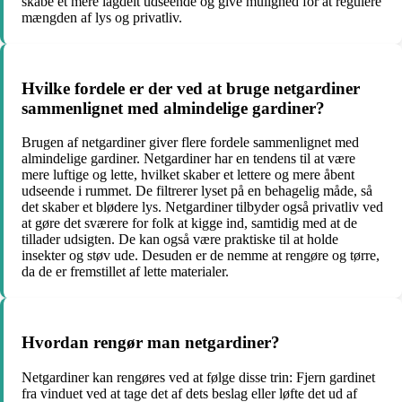
skabe et mere lagdelt udseende og give mulighed for at regulere
mængden af lys og privatliv.
Hvilke fordele er der ved at bruge netgardiner
sammenlignet med almindelige gardiner?
Brugen af netgardiner giver flere fordele sammenlignet med
almindelige gardiner. Netgardiner har en tendens til at være
mere luftige og lette, hvilket skaber et lettere og mere åbent
udseende i rummet. De filtrerer lyset på en behagelig måde, så
det skaber et blødere lys. Netgardiner tilbyder også privatliv ved
at gøre det sværere for folk at kigge ind, samtidig med at de
tillader udsigten. De kan også være praktiske til at holde
insekter og støv ude. Desuden er de nemme at rengøre og tørre,
da de er fremstillet af lette materialer.
Hvordan rengør man netgardiner?
Netgardiner kan rengøres ved at følge disse trin: Fjern gardinet
fra vinduet ved at tage det af dets beslag eller løfte det ud af