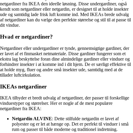
netgardiner fra IKEA den ideelle løsning. Disse undergardiner, også
kendt som netgardiner eller netgardin, er designet til at holde insekter
ude og samtidig lade frisk luft komme ind. Med IKEAs brede udvalg
af netgardiner kan du vælge den perfekte størrelse og stil til at passe til
dit vindue.
Hvad er netgardiner?
Netgardiner eller undergardiner er tynde, gennemsigtige gardiner, der
er lavet af et finmasket netmateriale. Disse gardiner fungerer som et
ekstra lag beskyttelse foran dine almindelige gardiner eller vinduer og
forhindrer insekter i at komme ind i dit hjem. De er særligt effektive til
at holde myg, fluer og andre små insekter ude, samtidig med at de
tillader luftcirkulation.
IKEAs netgardiner
IKEA tilbyder et bredt udvalg af netgardiner, der passer til forskellige
vinduestyper og størrelser. Her er nogle af de mest populære
netgardiner fra IKEA:
Netgardin ALVINE
: Dette stilfulde netgardin er lavet af
polyester og er let at hænge op. Det er perfekt til vinduer i små
rum og passer til både moderne og traditionel indretning.