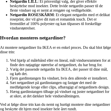
Netgardin LILL
: Et prisvenligt valg, der giver effektiv
beskyttelse mod insekter. Dette hvide netgardin passer til de
fleste vinduer og er nemt at rengøre og vedligeholde.
Netgardin ROSESKÄRM
: Et elegant netgardin med et delikat
roseprint, der vil give dit rum et romantisk touch. Det er
fremstillet af 100% polyester og kan tilpasses til forskellige
vinduestørrelser.
Hvordan monteres netgardiner?
At montere netgardiner fra IKEA er en enkel proces. Du skal blot følge
disse trin:
Ved hjælp af målebånd eller en lineal, mål vinduesrammen for at
finde den nøjagtige størrelse af netgardinet, du har brug for.
Vælg det passende netgardin fra IKEA, der passer til dine mål,
og køb det.
Fjern gardinstangen fra vinduet, hvis den allerede er installeret.
Sæt netgardinet på gardinstangen og fastgør det med de
medfølgende kroge eller clips, afhængigt af netgardinets design.
Hæng gardinstangen tilbage på vinduet og juster netgardinet for
at sikre, at det dækker hele vinduesåbningen.
Ved at følge disse trin kan du nemt og hurtigt montere dine netgardiner
og beskytte dit hjem mod insekter hele året rundt.