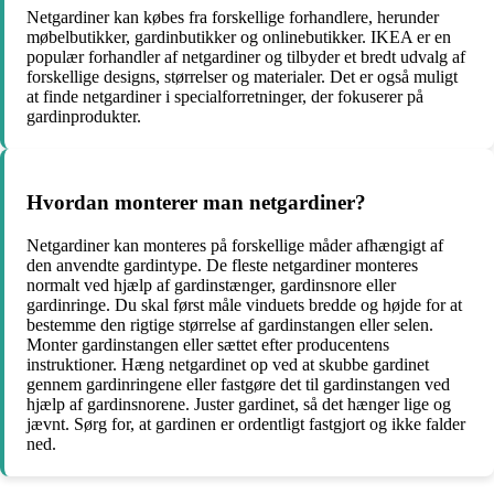
Netgardiner kan købes fra forskellige forhandlere, herunder
møbelbutikker, gardinbutikker og onlinebutikker. IKEA er en
populær forhandler af netgardiner og tilbyder et bredt udvalg af
forskellige designs, størrelser og materialer. Det er også muligt
at finde netgardiner i specialforretninger, der fokuserer på
gardinprodukter.
Hvordan monterer man netgardiner?
Netgardiner kan monteres på forskellige måder afhængigt af
den anvendte gardintype. De fleste netgardiner monteres
normalt ved hjælp af gardinstænger, gardinsnore eller
gardinringe. Du skal først måle vinduets bredde og højde for at
bestemme den rigtige størrelse af gardinstangen eller selen.
Monter gardinstangen eller sættet efter producentens
instruktioner. Hæng netgardinet op ved at skubbe gardinet
gennem gardinringene eller fastgøre det til gardinstangen ved
hjælp af gardinsnorene. Juster gardinet, så det hænger lige og
jævnt. Sørg for, at gardinen er ordentligt fastgjort og ikke falder
ned.