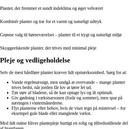
Planter, der fremmer et sundt indeklima og øger velværet
Kombinér planter og træ for et varmt og naturligt udtryk
Grønne valg til børneværelset – planter til et trygt og naturligt miljø
Skyggeelskende planter, der trives med minimal pleje
Pleje og vedligeholdelse
Selv de mest hårdføre planter kræver lidt opmærksomhed. Sørg for at:
Vande regelmæssigt, men undgå at overvande – mange planter
trives bedst, når jorden får lov at tørre let ud.
Tør støv af bladene, så de kan optage lys og ilt optimalt.
Giv gødning i vækstsæsonen (forår og sommer), men spar på
næringen i vintermånederne.
Flyt planterne efter behov, hvis de viser tegn på mistrivsel – for
eksempel gule blade eller manglende vækst.
Med lidt rutine bliver plantepleje hurtigt en rolig og tilfredsstillende del
af hverdagen.