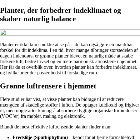
Planter, der forbedrer indeklimaet og
skaber naturlig balance
Planter er ikke kun smukke at se på – de kan også gøre en mærkbar
forskel for dit indeklima. I en tid, hvor mange tilbringer størstedelen af
dagen indendørs, er grønne planter blevet en naturlig måde at skabe
friskere luft, bedre trivsel og en mere harmonisk atmosfære i hjemmet.
Her får du et overblik over, hvordan planter kan forbedre indeklimaet,
og hvilke arter der passer bedst til forskellige rum.
Grønne luftrensere i hjemmet
Flere studier har vist, at visse planter kan bidrage til at reducere
mængden af skadelige stoffer i luften. De optager kuldioxid og frigiver
ilt, men nogle arter kan også absorbere flygtige organiske forbindelser
(VOC’er) fra møbler, maling og elektronik.
Blandt de mest effektive luftrensende planter finder man:
Fredslilje (Spathiphyllum)
– kendt for at fjerne formaldehyd