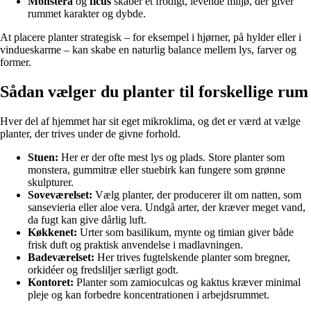
Monstera
og
ficus
skaber et frodigt, levende miljø, der giver
rummet karakter og dybde.
At placere planter strategisk – for eksempel i hjørner, på hylder eller i
vindueskarme – kan skabe en naturlig balance mellem lys, farver og
former.
Sådan vælger du planter til forskellige rum
Hver del af hjemmet har sit eget mikroklima, og det er værd at vælge
planter, der trives under de givne forhold.
Stuen:
Her er der ofte mest lys og plads. Store planter som
monstera, gummitræ eller stuebirk kan fungere som grønne
skulpturer.
Soveværelset:
Vælg planter, der producerer ilt om natten, som
sansevieria eller aloe vera. Undgå arter, der kræver meget vand,
da fugt kan give dårlig luft.
Køkkenet:
Urter som basilikum, mynte og timian giver både
frisk duft og praktisk anvendelse i madlavningen.
Badeværelset:
Her trives fugtelskende planter som bregner,
orkidéer og fredsliljer særligt godt.
Kontoret:
Planter som zamioculcas og kaktus kræver minimal
pleje og kan forbedre koncentrationen i arbejdsrummet.