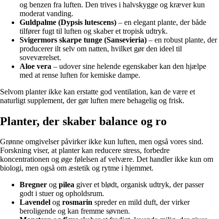
og benzen fra luften. Den trives i halvskygge og kræver kun
moderat vanding.
Guldpalme (Dypsis lutescens)
– en elegant plante, der både
tilfører fugt til luften og skaber et tropisk udtryk.
Svigermors skarpe tunge (Sansevieria)
– en robust plante, der
producerer ilt selv om natten, hvilket gør den ideel til
soveværelset.
Aloe vera
– udover sine helende egenskaber kan den hjælpe
med at rense luften for kemiske dampe.
Selvom planter ikke kan erstatte god ventilation, kan de være et
naturligt supplement, der gør luften mere behagelig og frisk.
Planter, der skaber balance og ro
Grønne omgivelser påvirker ikke kun luften, men også vores sind.
Forskning viser, at planter kan reducere stress, forbedre
koncentrationen og øge følelsen af velvære. Det handler ikke kun om
biologi, men også om æstetik og rytme i hjemmet.
Bregner
og
pilea
giver et blødt, organisk udtryk, der passer
godt i stuer og opholdsrum.
Lavendel
og
rosmarin
spreder en mild duft, der virker
beroligende og kan fremme søvnen.