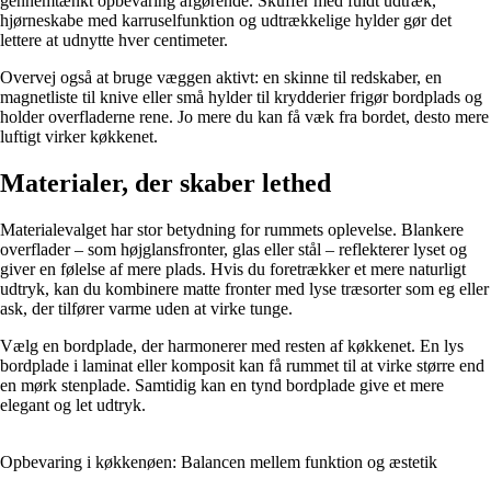
gennemtænkt opbevaring afgørende. Skuffer med fuldt udtræk,
hjørneskabe med karruselfunktion og udtrækkelige hylder gør det
lettere at udnytte hver centimeter.
Overvej også at bruge væggen aktivt: en skinne til redskaber, en
magnetliste til knive eller små hylder til krydderier frigør bordplads og
holder overfladerne rene. Jo mere du kan få væk fra bordet, desto mere
luftigt virker køkkenet.
Materialer, der skaber lethed
Materialevalget har stor betydning for rummets oplevelse. Blankere
overflader – som højglansfronter, glas eller stål – reflekterer lyset og
giver en følelse af mere plads. Hvis du foretrækker et mere naturligt
udtryk, kan du kombinere matte fronter med lyse træsorter som eg eller
ask, der tilfører varme uden at virke tunge.
Vælg en bordplade, der harmonerer med resten af køkkenet. En lys
bordplade i laminat eller komposit kan få rummet til at virke større end
en mørk stenplade. Samtidig kan en tynd bordplade give et mere
elegant og let udtryk.
Opbevaring i køkkenøen: Balancen mellem funktion og æstetik