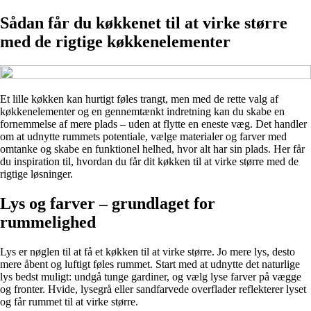
Sådan får du køkkenet til at virke større
med de rigtige køkkenelementer
Et lille køkken kan hurtigt føles trangt, men med de rette valg af
køkkenelementer og en gennemtænkt indretning kan du skabe en
fornemmelse af mere plads – uden at flytte en eneste væg. Det handler
om at udnytte rummets potentiale, vælge materialer og farver med
omtanke og skabe en funktionel helhed, hvor alt har sin plads. Her får
du inspiration til, hvordan du får dit køkken til at virke større med de
rigtige løsninger.
Lys og farver – grundlaget for
rummelighed
Lys er nøglen til at få et køkken til at virke større. Jo mere lys, desto
mere åbent og luftigt føles rummet. Start med at udnytte det naturlige
lys bedst muligt: undgå tunge gardiner, og vælg lyse farver på vægge
og fronter. Hvide, lysegrå eller sandfarvede overflader reflekterer lyset
og får rummet til at virke større.