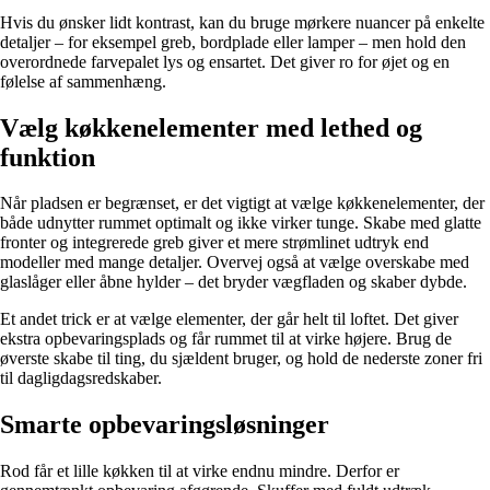
Hvis du ønsker lidt kontrast, kan du bruge mørkere nuancer på enkelte
detaljer – for eksempel greb, bordplade eller lamper – men hold den
overordnede farvepalet lys og ensartet. Det giver ro for øjet og en
følelse af sammenhæng.
Vælg køkkenelementer med lethed og
funktion
Når pladsen er begrænset, er det vigtigt at vælge køkkenelementer, der
både udnytter rummet optimalt og ikke virker tunge. Skabe med glatte
fronter og integrerede greb giver et mere strømlinet udtryk end
modeller med mange detaljer. Overvej også at vælge overskabe med
glaslåger eller åbne hylder – det bryder vægfladen og skaber dybde.
Et andet trick er at vælge elementer, der går helt til loftet. Det giver
ekstra opbevaringsplads og får rummet til at virke højere. Brug de
øverste skabe til ting, du sjældent bruger, og hold de nederste zoner fri
til dagligdagsredskaber.
Smarte opbevaringsløsninger
Rod får et lille køkken til at virke endnu mindre. Derfor er