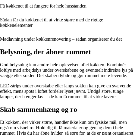
Få køkkenet til at fungere for hele husstanden
Sådan får du køkkenet til at virke større med de rigtige
køkkenelementer
Madlavning under køkkenrenovering – sådan organiserer du det
Belysning, der åbner rummet
God belysning kan ændre hele oplevelsen af et køkken. Kombinér
loftlys med arbejdslys under overskabene og eventuelt indirekte lys på
vægge eller sokler. Det skaber dybde og gør rummet mere levende.
LED-strips under overskabe eller langs soklen kan give en svævende
effekt, mens spots i loftet fordeler lyset jævnt. Undgå store, tunge
lamper, der hænger lavt – de kan få rummet til at virke lavere.
Skab sammenhæng og ro
Et køkken, der virker større, handler ikke kun om fysiske mål, men
også om visuel ro. Hold dig til få materialer og gentag dem i hele
rummet. Hvis du har åbne hylder, så sørg for, at de er pænt organiseret