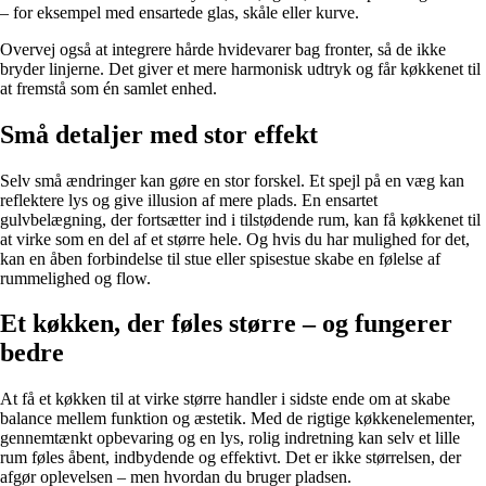
– for eksempel med ensartede glas, skåle eller kurve.
Overvej også at integrere hårde hvidevarer bag fronter, så de ikke
bryder linjerne. Det giver et mere harmonisk udtryk og får køkkenet til
at fremstå som én samlet enhed.
Små detaljer med stor effekt
Selv små ændringer kan gøre en stor forskel. Et spejl på en væg kan
reflektere lys og give illusion af mere plads. En ensartet
gulvbelægning, der fortsætter ind i tilstødende rum, kan få køkkenet til
at virke som en del af et større hele. Og hvis du har mulighed for det,
kan en åben forbindelse til stue eller spisestue skabe en følelse af
rummelighed og flow.
Et køkken, der føles større – og fungerer
bedre
At få et køkken til at virke større handler i sidste ende om at skabe
balance mellem funktion og æstetik. Med de rigtige køkkenelementer,
gennemtænkt opbevaring og en lys, rolig indretning kan selv et lille
rum føles åbent, indbydende og effektivt. Det er ikke størrelsen, der
afgør oplevelsen – men hvordan du bruger pladsen.